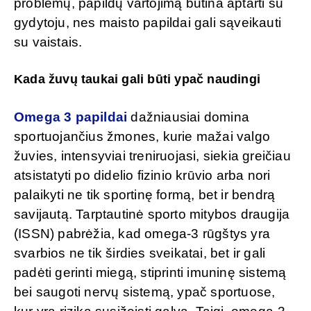
problemų, papildų vartojimą būtina aptarti su
gydytoju, nes maisto papildai gali sąveikauti
su vaistais.
Kada žuvų taukai gali būti ypač naudingi
Omega 3 papildai
dažniausiai domina
sportuojančius žmones, kurie mažai valgo
žuvies, intensyviai treniruojasi, siekia greičiau
atsistatyti po didelio fizinio krūvio arba nori
palaikyti ne tik sportinę formą, bet ir bendrą
savijautą. Tarptautinė sporto mitybos draugija
(ISSN) pabrėžia, kad omega-3 rūgštys yra
svarbios ne tik širdies sveikatai, bet ir gali
padėti gerinti miegą, stiprinti imuninę sistemą
bei saugoti nervų sistemą, ypač sportuose,