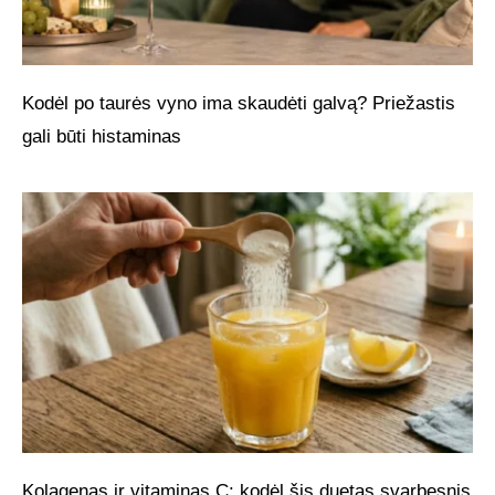
Kodėl po taurės vyno ima skaudėti galvą? Priežastis
gali būti histaminas
Kolagenas ir vitaminas C: kodėl šis duetas svarbesnis