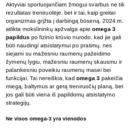
Aktyviai sportuojančiam žmogui svarbus ne tik
rezultatas treniruotėje, bet ir tai, kaip greitai
organizmas grįžta į darbingą būseną. 2024 m.
atlikta mokslininkų apžvalga apie
omega 3
papildus
po fizinio krūvio nurodo, kad jie gali
būti naudingi atsistatymui po pratimų, nes
siejami su mažesniu raumenų pažeidimo
žymenų lygiu, mažesniu raumenų skausmu ir
palankesniu poveikiu raumenų masei bei
funkcijai. Tai nereiškia, kad
omega 3
pakeičia
miegą, baltymus ar gerą treniruočių planą, bet
jos gali būti viena iš papildomų atsistatymo
strategijų.
Ne visos omega-3 yra vienodos