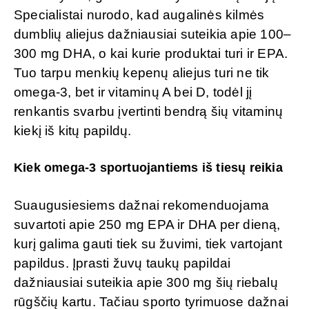
Specialistai nurodo, kad augalinės kilmės
dumblių aliejus dažniausiai suteikia apie 100–
300 mg DHA, o kai kurie produktai turi ir EPA.
Tuo tarpu menkių kepenų aliejus turi ne tik
omega-3, bet ir vitaminų A bei D, todėl jį
renkantis svarbu įvertinti bendrą šių vitaminų
kiekį iš kitų papildų.
Kiek omega-3 sportuojantiems iš tiesų reikia
Suaugusiesiems dažnai rekomenduojama
suvartoti apie 250 mg EPA ir DHA per dieną,
kurį galima gauti tiek su žuvimi, tiek vartojant
papildus. Įprasti žuvų taukų papildai
dažniausiai suteikia apie 300 mg šių riebalų
rūgščių kartu. Tačiau sporto tyrimuose dažnai