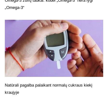
Omega-3 žuvų taukai: kodėl „Omega-3“ nėra lygi
„Omega-3“
Natūrali pagalba palaikant normalų cukraus kiekį
kraujyje