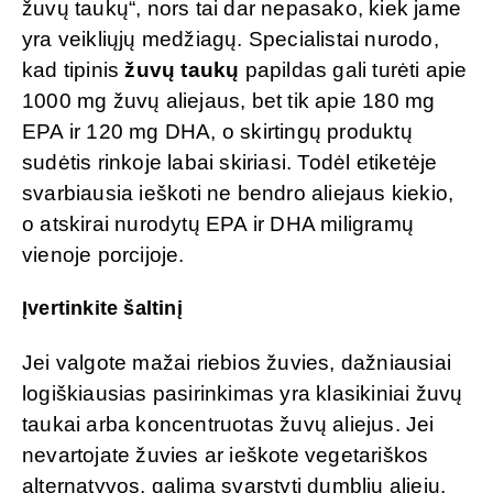
žuvų taukų“, nors tai dar nepasako, kiek jame
yra veikliųjų medžiagų. Specialistai nurodo,
kad tipinis
žuvų taukų
papildas gali turėti apie
1000 mg žuvų aliejaus, bet tik apie 180 mg
EPA ir 120 mg DHA, o skirtingų produktų
sudėtis rinkoje labai skiriasi. Todėl etiketėje
svarbiausia ieškoti ne bendro aliejaus kiekio,
o atskirai nurodytų EPA ir DHA miligramų
vienoje porcijoje.
Įvertinkite šaltinį
Jei valgote mažai riebios žuvies, dažniausiai
logiškiausias pasirinkimas yra klasikiniai žuvų
taukai arba koncentruotas žuvų aliejus. Jei
nevartojate žuvies ar ieškote vegetariškos
alternatyvos, galima svarstyti dumblių aliejų.