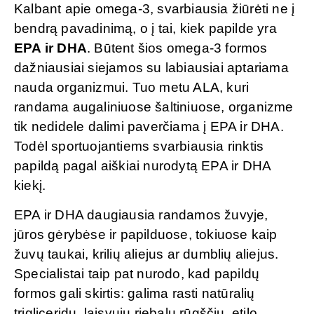
Kalbant apie omega-3, svarbiausia žiūrėti ne į
bendrą pavadinimą, o į tai, kiek papilde yra
EPA ir DHA
. Būtent šios omega-3 formos
dažniausiai siejamos su labiausiai aptariama
nauda organizmui. Tuo metu ALA, kuri
randama augaliniuose šaltiniuose, organizme
tik nedidele dalimi paverčiama į EPA ir DHA.
Todėl sportuojantiems svarbiausia rinktis
papildą pagal aiškiai nurodytą EPA ir DHA
kiekį.
EPA ir DHA daugiausia randamos žuvyje,
jūros gėrybėse ir papilduose, tokiuose kaip
žuvų taukai, krilių aliejus ar dumblių aliejus.
Specialistai taip pat nurodo, kad papildų
formos gali skirtis: galima rasti natūralių
trigliceridų, laisvųjų riebalų rūgščių, etilo