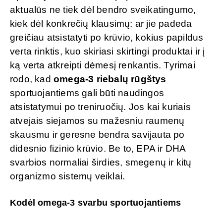
aktualūs ne tiek dėl bendro sveikatingumo,
kiek dėl konkrečių klausimų: ar jie padeda
greičiau atsistatyti po krūvio, kokius papildus
verta rinktis, kuo skiriasi skirtingi produktai ir į
ką verta atkreipti dėmesį renkantis. Tyrimai
rodo, kad
omega-3 riebalų rūgštys
sportuojantiems gali būti naudingos
atsistatymui po treniruočių. Jos kai kuriais
atvejais siejamos su mažesniu raumenų
skausmu ir geresne bendra savijauta po
didesnio fizinio krūvio. Be to, EPA ir DHA
svarbios normaliai širdies, smegenų ir kitų
organizmo sistemų veiklai.
Kodėl omega-3 svarbu sportuojantiems