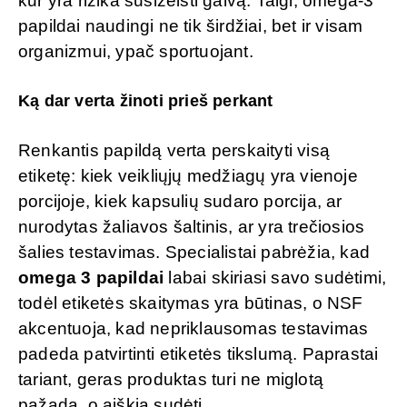
kur yra rizika susižeisti galvą. Taigi, omega-3
papildai naudingi ne tik širdžiai, bet ir visam
organizmui, ypač sportuojant.
Ką dar verta žinoti prieš perkant
Renkantis papildą verta perskaityti visą
etiketę: kiek veikliųjų medžiagų yra vienoje
porcijoje, kiek kapsulių sudaro porcija, ar
nurodytas žaliavos šaltinis, ar yra trečiosios
šalies testavimas. Specialistai pabrėžia, kad
omega 3 papildai
labai skiriasi savo sudėtimi,
todėl etiketės skaitymas yra būtinas, o NSF
akcentuoja, kad nepriklausomas testavimas
padeda patvirtinti etiketės tikslumą. Paprastai
tariant, geras produktas turi ne miglotą
pažadą, o aiškią sudėtį.