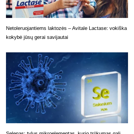
Netoleruojantiems laktozės – Avitale Lactase: vokiška
kokybė jūsų gerai savijautai
Selenas: tylus mikroelementas, kurio trūkumas gali