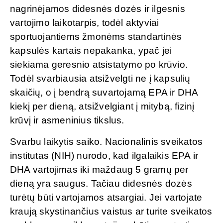
nagrinėjamos didesnės dozės ir ilgesnis
vartojimo laikotarpis, todėl aktyviai
sportuojantiems žmonėms standartinės
kapsulės kartais nepakanka, ypač jei
siekiama geresnio atsistatymo po krūvio.
Todėl svarbiausia atsižvelgti ne į kapsulių
skaičių, o į bendrą suvartojamą EPA ir DHA
kiekį per dieną, atsižvelgiant į mitybą, fizinį
krūvį ir asmeninius tikslus.
Svarbu laikytis saiko. Nacionalinis sveikatos
institutas (NIH) nurodo, kad ilgalaikis EPA ir
DHA vartojimas iki maždaug 5 gramų per
dieną yra saugus. Tačiau didesnės dozės
turėtų būti vartojamos atsargiai. Jei vartojate
kraują skystinančius vaistus ar turite sveikatos