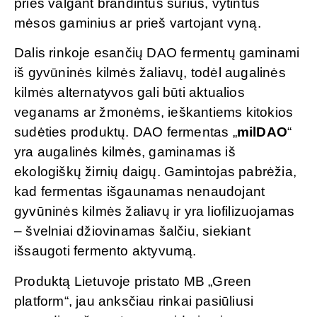
prieš valgant brandintus sūrius, vytintus
mėsos gaminius ar prieš vartojant vyną.
Dalis rinkoje esančių DAO fermentų gaminami
iš gyvūninės kilmės žaliavų, todėl augalinės
kilmės alternatyvos gali būti aktualios
veganams ar žmonėms, ieškantiems kitokios
sudėties produktų. DAO fermentas „
milDAO
“
yra augalinės kilmės, gaminamas iš
ekologiškų žirnių daigų. Gamintojas pabrėžia,
kad fermentas išgaunamas nenaudojant
gyvūninės kilmės žaliavų ir yra liofilizuojamas
– švelniai džiovinamas šalčiu, siekiant
išsaugoti fermento aktyvumą.
Produktą Lietuvoje pristato MB „Green
platform“, jau anksčiau rinkai pasiūliusi