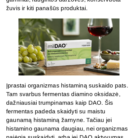
žuvis ir kiti panašūs produktai.
Įprastai organizmas histaminą suskaido pats.
Tam svarbus fermentas diamino oksidazė,
dažniausiai trumpinamas kaip DAO. Šis
fermentas padeda skaidyti su maistu
gaunamą histaminą žarnyne. Tačiau jei
histamino gaunama daugiau, nei organizmas
pajėgia suskaidyti, arba jei DAO aktyvumas