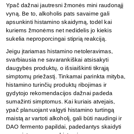
Ypač dažnai jautresni žmonės mini raudonąjį
vyną. Be to, alkoholis pats savaime gali
apsunkinti histamino skaidymą, todėl kai
kuriems žmonėms net nedidelis jo kiekis
sukelia neproporcingai stiprią reakciją.
Jeigu įtariamas histamino netoleravimas,
svarbiausia ne savarankiškai atsisakyti
daugybės produktų, o išsiaiškinti tikrąją
simptomų priežastį. Tinkamai parinkta mityba,
histamino turinčių produktų ribojimas ir
gydytojo rekomendacijos dažnai padeda
sumažinti simptomus. Kai kuriais atvejais,
ypač planuojant valgyti histamino turtingą
maistą ar vartoti alkoholį, gali būti naudingi ir
DAO fermento papildai, padedantys skaidyti