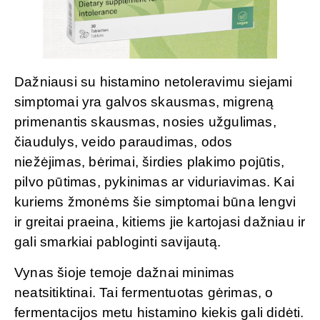
Dažniausi su histamino netoleravimu siejami
simptomai yra galvos skausmas, migreną
primenantis skausmas, nosies užgulimas,
čiaudulys, veido paraudimas, odos
niežėjimas, bėrimai, širdies plakimo pojūtis,
pilvo pūtimas, pykinimas ar viduriavimas. Kai
kuriems žmonėms šie simptomai būna lengvi
ir greitai praeina, kitiems jie kartojasi dažniau ir
gali smarkiai pabloginti savijautą.
Vynas šioje temoje dažnai minimas
neatsitiktinai. Tai fermentuotas gėrimas, o
fermentacijos metu histamino kiekis gali didėti.