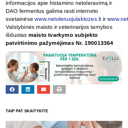
informacijos apie histamino netoleravimą ir
DAO fermentus galima rasti interneto
svetainėse
www.netoleruojulaktozes.lt
ir
www.neto
Valstybinės maisto ir veterinarijos tarnybos
išduotas
maisto tvarkymo subjekto
patvirtinimo pažymėjimas Nr. 190013364
TAIP PAT SKAITYKITE