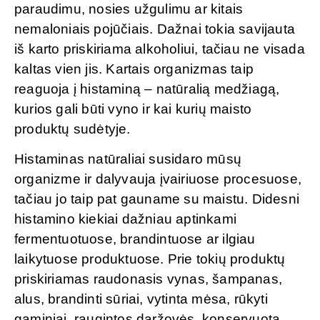
paraudimu, nosies užgulimu ar kitais
nemaloniais pojūčiais. Dažnai tokia savijauta
iš karto priskiriama alkoholiui, tačiau ne visada
kaltas vien jis. Kartais organizmas taip
reaguoja į histaminą – natūralią medžiagą,
kurios gali būti vyno ir kai kurių maisto
produktų sudėtyje.
Histaminas natūraliai susidaro mūsų
organizme ir dalyvauja įvairiuose procesuose,
tačiau jo taip pat gauname su maistu. Didesni
histamino kiekiai dažniau aptinkami
fermentuotuose, brandintuose ar ilgiau
laikytuose produktuose. Prie tokių produktų
priskiriamas raudonasis vynas, šampanas,
alus, brandinti sūriai, vytinta mėsa, rūkyti
gaminiai, raugintos daržovės, konservuota