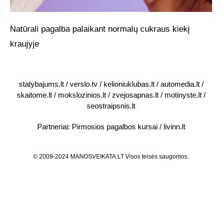
Natūrali pagalba palaikant normalų cukraus kiekį
kraujyje
statybajums.lt
/
verslo.tv
/
kelioniuklubas.lt
/
automedia.lt
/
skaitome.lt
/
mokslozinios.lt
/
zvejosapnas.lt
/
motinyste.lt
/
seostraipsnis.lt
Partneriai:
Pirmosios pagalbos kursai
/
livinn.lt
© 2009-2024 MANOSVEIKATA.LT Visos teisės saugomos.