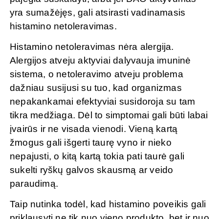
yra sumažėjęs, gali atsirasti vadinamasis
histamino netoleravimas.
Histamino netoleravimas nėra alergija.
Alergijos atveju aktyviai dalyvauja imuninė
sistema, o netoleravimo atveju problema
dažniau susijusi su tuo, kad organizmas
nepakankamai efektyviai susidoroja su tam
tikra medžiaga. Dėl to simptomai gali būti labai
įvairūs ir ne visada vienodi. Vieną kartą
žmogus gali išgerti taurę vyno ir nieko
nepajusti, o kitą kartą tokia pati taurė gali
sukelti ryškų galvos skausmą ar veido
paraudimą.
Taip nutinka todėl, kad histamino poveikis gali
priklausyti ne tik nuo vieno produkto, bet ir nuo