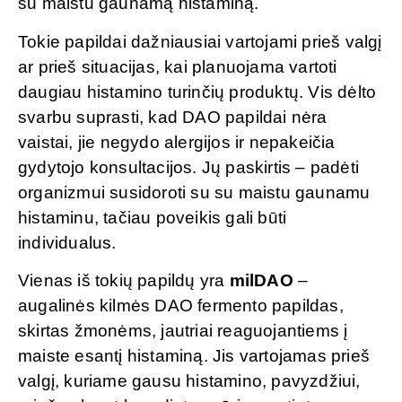
su maistu gaunamą histaminą.
Tokie papildai dažniausiai vartojami prieš valgį
ar prieš situacijas, kai planuojama vartoti
daugiau histamino turinčių produktų. Vis dėlto
svarbu suprasti, kad DAO papildai nėra
vaistai, jie negydo alergijos ir nepakeičia
gydytojo konsultacijos. Jų paskirtis – padėti
organizmui susidoroti su su maistu gaunamu
histaminu, tačiau poveikis gali būti
individualus.
Vienas iš tokių papildų yra
milDAO
–
augalinės kilmės DAO fermento papildas,
skirtas žmonėms, jautriai reaguojantiems į
maiste esantį histaminą. Jis vartojamas prieš
valgį, kuriame gausu histamino, pavyzdžiui,