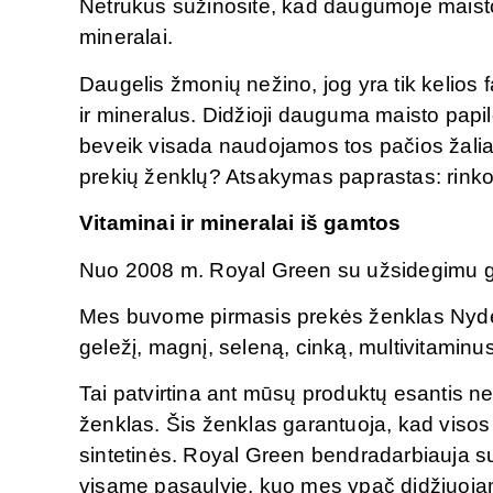
Netrukus sužinosite, kad daugumoje maisto p
mineralai.
Daugelis žmonių nežino, jog yra tik kelios
ir mineralus. Didžioji dauguma maisto papil
beveik visada naudojamos tos pačios žaliav
prekių ženklų? Atsakymas paprastas: rink
Vitaminai ir mineralai iš gamtos
Nuo 2008 m. Royal Green su užsidegimu ga
Mes buvome pirmasis prekės ženklas Nyd
geležį, magnį, seleną, cinką, multivitaminus
Tai patvirtina ant mūsų produktų esantis n
ženklas. Šis ženklas garantuoja, kad viso
sintetinės. Royal Green bendradarbiauja s
visame pasaulyje, kuo mes ypač didžiuojam