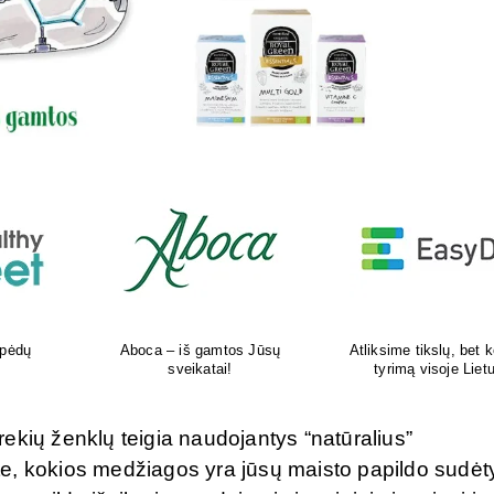
kokį DNR
Šiuolaikiška vaikų sveikatos
Tikras vasaros kvapas 
uvoje
priežiūros įstaiga
tavo delne
ekių ženklų teigia naudojantys “natūralius”
note, kokios medžiagos yra jūsų maisto papildo sudėt