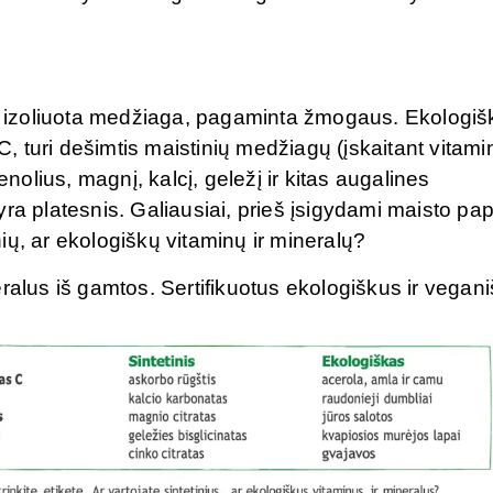
ra izoliuota medžiaga, pagaminta žmogaus. Ekologiš
 C, turi dešimtis maistinių medžiagų (įskaitant vitam
enolius, magnį, kalcį, geležį ir kitas augalines
ra platesnis. Galiausiai, prieš įsigydami maisto pap
inių, ar ekologiškų vitaminų ir mineralų?
ralus iš gamtos. Sertifikuotus ekologiškus ir vegan