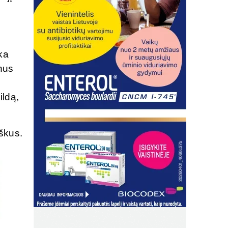
ka
inus
ildą,
iškus.