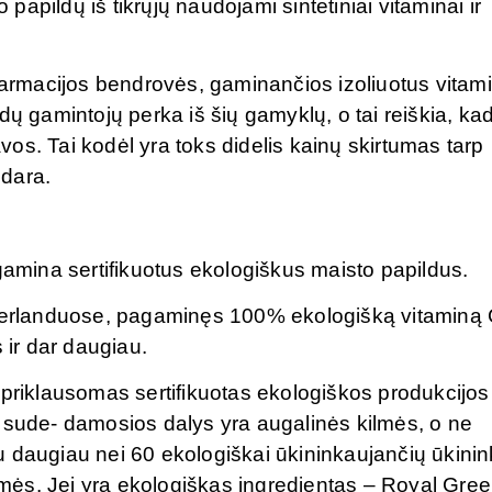
apildų iš tikrųjų naudojami sintetiniai vitaminai ir
 farmacijos bendrovės, gaminančios izoliuotus vitam
dų gamintojų perka iš šių gamyklų, o tai reiškia, ka
os. Tai kodėl yra toks didelis kainų skirtumas tarp
odara.
mina sertifikuotus ekologiškus maisto papildus.
erlanduose, pagaminęs 100% ekologišką vitaminą 
 ir dar daugiau.
epriklausomas sertifikuotas ekologiškos produkcijos
s sude- damosios dalys yra augalinės kilmės, o ne
u daugiau nei 60 ekologiškai ūkininkaujančių ūkini
ės. Jei yra ekologiškas ingredientas – Royal Green