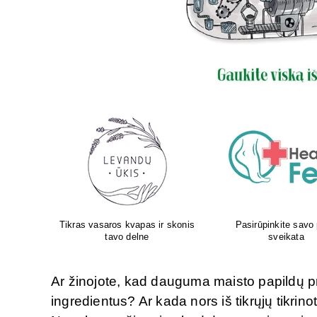
 pėdų
Aboca – iš gamtos Jūsų
Atliksime tikslų, bet 
sveikatai!
tyrimą visoje Liet
Ar žinojote, kad dauguma maisto papildų pr
ingredientus? Ar kada nors iš tikrųjų tikri