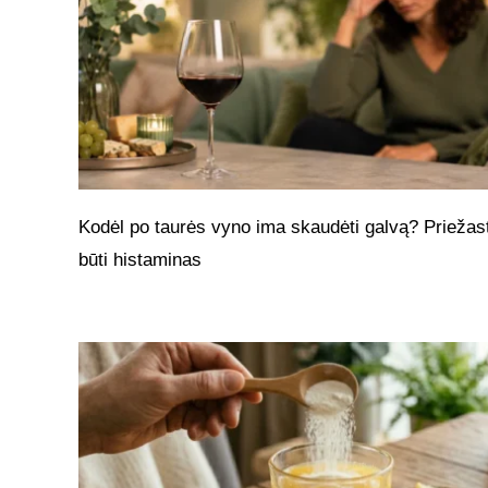
Kodėl po taurės vyno ima skaudėti galvą? Priežast
būti histaminas