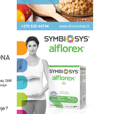
ir skonis
Pasirūpinkite savo pėdų
sveikata
yje?