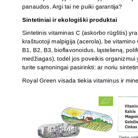
panaudos. Argi tai ne puiki garantija?
Sintetiniai ir ekologiški produktai
Sintetinis vitaminas C (askorbo rūgštis) y
kraštuotoji malpigija (acerola), be vitamino
B1, B2, B3, bioflavonoidus, ląstelieną, polif
medžiagas), todėl jos poveikis organizmui y
turite sąmoningai pasirinkti: ar noriu sintet
Royal Green visada tiekia vitaminus ir mine