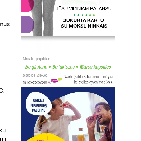
inus
d
C,
nkų
 jį