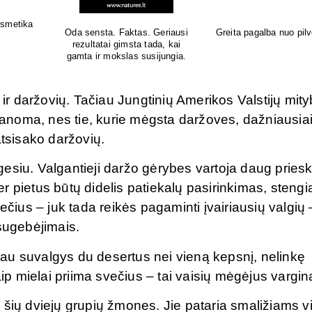
Natūrali kosmetika jautriai odai
Sertifikuota natūrali 
o pūtimo!
 ir daržovių. Tačiau Jungtinių Amerikos Valstijų mit
įmanoma, nes tie, kurie mėgsta daržoves, dažniausia
atsisako daržovių.
elgesiu. Valgantieji daržo gėrybes vartoja daug pries
 pietus būtų didelis patiekalų pasirinkimas, stengi
ečius – juk tada reikės pagaminti įvairiausių valgių –
 sugebėjimais.
rčiau suvalgys du desertus nei vieną kepsnį, nelinkę
aip mielai priima svečius – tai vaisių mėgėjus vargin
ti šių dviejų grupių žmones. Jie pataria smaližiams vi