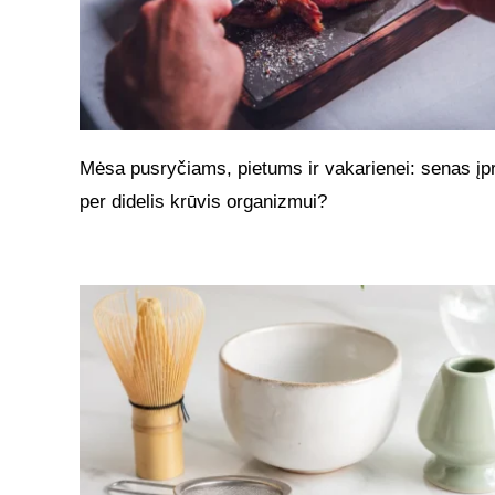
Mėsa pusryčiams, pietums ir vakarienei: senas įpr
per didelis krūvis organizmui?