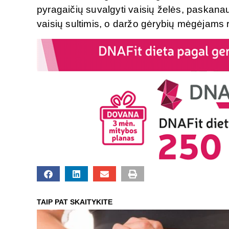
pyragaičių suvalgyti vaisių želės, paskanaut
vaisių sultimis, o daržo gėrybių mėgėjams r
TAIP PAT SKAITYKITE