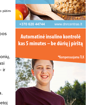
kosmetika
ybos
i
konių,
asi
 ir
a.
etoj