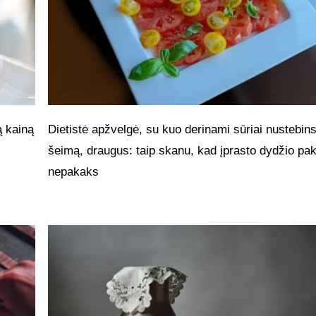
ą kainą
Dietistė apžvelgė, su kuo derinami sūriai nustebin
šeimą, draugus: taip skanu, kad įprasto dydžio pa
nepakaks