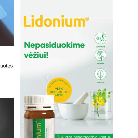
s
kuotės