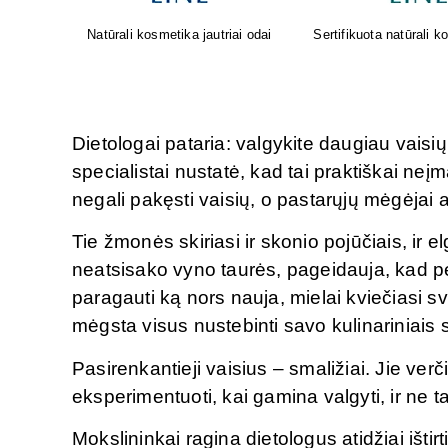
osmetika
Oda sensta. Faktas. Geriausi
Greita pagalba nuo pilv
rezultatai gimsta tada, kai
gamta ir mokslas susijungia.
Dietologai pataria: valgykite daugiau vaisių
specialistai nustatė, kad tai praktiškai ne
negali pakęsti vaisių, o pastarųjų mėgėjai 
Tie žmonės skiriasi ir skonio pojūčiais, ir 
neatsisako vyno taurės, pageidauja, kad per
paragauti ką nors nauja, mielai kviečiasi sv
mėgsta visus nustebinti savo kulinariniais
Pasirenkantieji vaisius – smaližiai. Jie ve
eksperimentuoti, kai gamina valgyti, ir ne t
Mokslininkai ragina dietologus atidžiai ištir