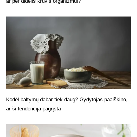
ar per didelis krūvis organizmui?
Kodėl baltymų dabar tiek daug? Gydytojas paaiškino,
ar ši tendencija pagrįsta