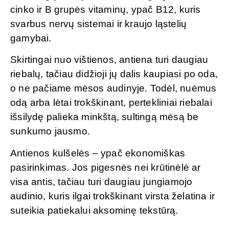
cinko ir B grupės vitaminų, ypač B12, kuris
svarbus nervų sistemai ir kraujo ląstelių
gamybai.
Skirtingai nuo vištienos, antiena turi daugiau
riebalų, tačiau didžioji jų dalis kaupiasi po oda,
o ne pačiame mėsos audinyje. Todėl, nuėmus
odą arba lėtai trokškinant, pertekliniai riebalai
išsilydę palieka minkštą, sultingą mėsą be
sunkumo jausmo.
Antienos kulšelės – ypač ekonomiškas
pasirinkimas. Jos pigesnės nei krūtinėlė ar
visa antis, tačiau turi daugiau jungiamojo
audinio, kuris ilgai trokškinant virsta želatina ir
suteikia patiekalui aksominę tekstūrą.