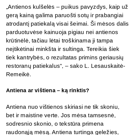
„Antienos kulšelės – puikus pavyzdys, kaip už
gerą kainą galima paruošti sotų ir prabangiai
atrodantį patiekalą visai šeimai. Ši mėsos dalis
parduotuvėse kainuoja pigiau nei antienos
krūtinėlė, tačiau lėtai troškinama ji tampa
neįtikėtinai minkšta ir sultinga. Tereikia šiek
tiek kantrybės, o rezultatas primins geriausių
restoranų patiekalus“, – sako L. Lesauskaitė-
Remeikė.
Antiena ar vištiena – ką rinktis?
Antiena nuo vištienos skiriasi ne tik skoniu,
bet ir maistine verte. Jos mėsa tamsesnė,
sodresnio skonio, o tekstūra primena
raudonąją mėsą. Antiena turtinga geležies,