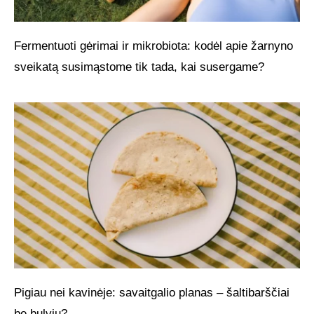
Fermentuoti gėrimai ir mikrobiota: kodėl apie žarnyno
sveikatą susimąstome tik tada, kai susergame?
Pigiau nei kavinėje: savaitgalio planas – šaltibarščiai
be bulvių?