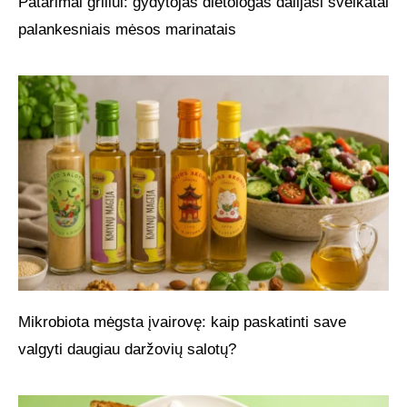
Patarimai griliui: gydytojas dietologas dalijasi sveikatai
palankesniais mėsos marinatais
Mikrobiota mėgsta įvairovę: kaip paskatinti save
valgyti daugiau daržovių salotų?