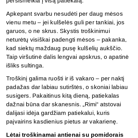
persismelkia į visą patiekalą.
Apkepant svarbu nesudėti per daug mėsos
vienu metu – jei kulšelės guli per tankiai, jos
garuos, o ne skrus. Skystis troškinimui
neturėtų visiškai padengti mėsos – pakanka,
kad siektų maždaug pusę kulšelių aukščio.
Taip viršutinė dalis lengvai apskrus, o apatinė
išliks sultinga.
Troškinį galima ruošti ir iš vakaro – per naktį
padažas dar labiau sutirštės, o skoniai labiau
susigers. Pakaitinus kitą dieną, patiekalas
dažnai būna dar skanesnis. „Rimi“ atstovai
dalijasi idėja gardžiam patiekalui, kuris
paįvairins kasdienius pietus ar vakarienę.
Lėtai troškinamai antienai su pomidorais