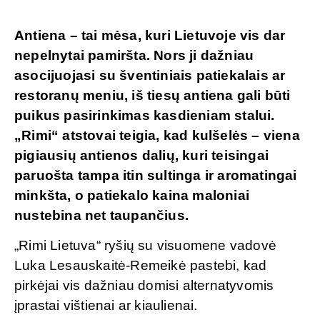
Antiena – tai mėsa, kuri Lietuvoje vis dar
nepelnytai pamiršta. Nors ji dažniau
asocijuojasi su šventiniais patiekalais ar
restoranų meniu, iš tiesų antiena gali būti
puikus pasirinkimas kasdieniam stalui.
„Rimi
“ atstovai teigia, kad kulšelės – viena
pigiausių antienos dalių, kuri teisingai
paruošta tampa itin sultinga ir aromatingai
minkšta, o patiekalo kaina maloniai
nustebina net taupančius.
„Rimi Lietuva“ ryšių su visuomene vadovė
Luka Lesauskaitė-Remeikė pastebi, kad
pirkėjai vis dažniau domisi alternatyvomis
įprastai vištienai ar kiaulienai.