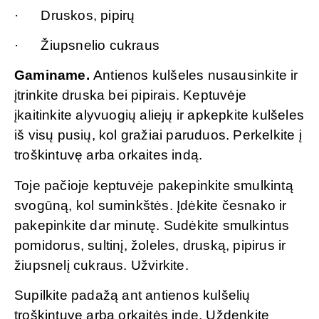
· Druskos, pipirų
· Žiupsnelio cukraus
Gaminame.
Antienos kulšeles nusausinkite ir
įtrinkite druska bei pipirais. Keptuvėje
įkaitinkite alyvuogių aliejų ir apkepkite kulšeles
iš visų pusių, kol gražiai paruduos. Perkelkite į
troškintuvę arba orkaites indą.
Toje pačioje keptuvėje pakepinkite smulkintą
svogūną, kol suminkštės. Įdėkite česnako ir
pakepinkite dar minutę. Sudėkite smulkintus
pomidorus, sultinį, žoleles, druską, pipirus ir
žiupsnelį cukraus. Užvirkite.
Supilkite padažą ant antienos kulšelių
troškintuve arba orkaitės inde. Uždenkite