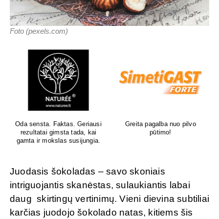
Foto (pexels.com)
Oda sensta. Faktas. Geriausi
Greita pagalba nuo pilvo
rezultatai gimsta tada, kai
pūtimo!
gamta ir mokslas susijungia.
Juodasis šokoladas – savo skoniais
intriguojantis skanėstas, sulaukiantis labai
daug skirtingų vertinimų. Vieni dievina subtiliai
karčias juodojo šokolado natas, kitiems šis