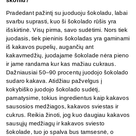
skoniu?
Pradedant pažintį su juoduoju šokoladu, labai
svarbu suprasti, kuo ši šokolado rūšis yra
išskirtinė. Visų pirma, savo sudėtimi. Nors tiek
juodasis, tiek pieninis šokoladas yra gaminami
iš kakavos pupelių, augančių ant
kakavmedžių, juodajame šokolade nėra pieno
ir jame randama kur kas mažiau cukraus.
Dažniausiai 50–90 procentų juodojo šokolado
sudaro kakava. Atidžiau pažvelgus į
kokybiško juodojo šokolado sudėtį,
pamatysime, tokius ingredientus kaip kakavos
sausosios medžiagos, kakavos sviestas ir
cukrus. Reikia žinoti, jog kuo daugiau kakavos
sausųjų medžiagų ir kakavos sviesto
šokolade, tuo jo spalva bus tamsesnė, o