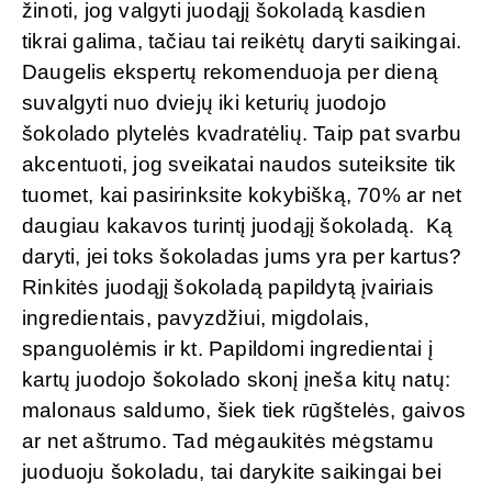
žinoti, jog valgyti juodąjį šokoladą kasdien
tikrai galima, tačiau tai reikėtų daryti saikingai.
Daugelis ekspertų rekomenduoja per dieną
suvalgyti nuo dviejų iki keturių juodojo
šokolado plytelės kvadratėlių. Taip pat svarbu
akcentuoti, jog sveikatai naudos suteiksite tik
tuomet, kai pasirinksite kokybišką, 70% ar net
daugiau kakavos turintį juodąjį šokoladą. Ką
daryti, jei toks šokoladas jums yra per kartus?
Rinkitės juodąjį šokoladą papildytą įvairiais
ingredientais, pavyzdžiui, migdolais,
spanguolėmis ir kt. Papildomi ingredientai į
kartų juodojo šokolado skonį įneša kitų natų:
malonaus saldumo, šiek tiek rūgštelės, gaivos
ar net aštrumo. Tad mėgaukitės mėgstamu
juoduoju šokoladu, tai darykite saikingai bei