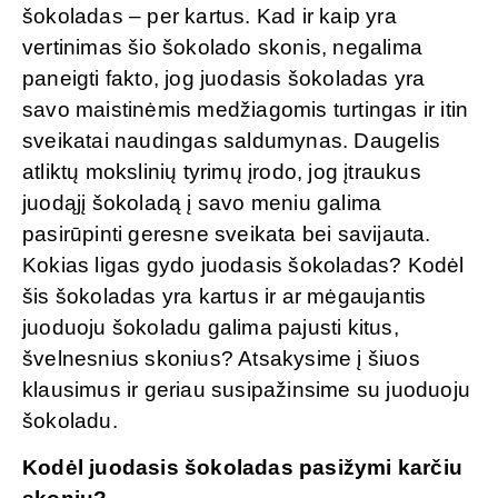
šokoladas – per kartus. Kad ir kaip yra
vertinimas šio šokolado skonis, negalima
paneigti fakto, jog juodasis šokoladas yra
savo maistinėmis medžiagomis turtingas ir itin
sveikatai naudingas saldumynas. Daugelis
atliktų mokslinių tyrimų įrodo, jog įtraukus
juodąjį šokoladą į savo meniu galima
pasirūpinti geresne sveikata bei savijauta.
Kokias ligas gydo juodasis šokoladas? Kodėl
šis šokoladas yra kartus ir ar mėgaujantis
juoduoju šokoladu galima pajusti kitus,
švelnesnius skonius? Atsakysime į šiuos
klausimus ir geriau susipažinsime su juoduoju
šokoladu.
Kodėl juodasis šokoladas pasižymi karčiu