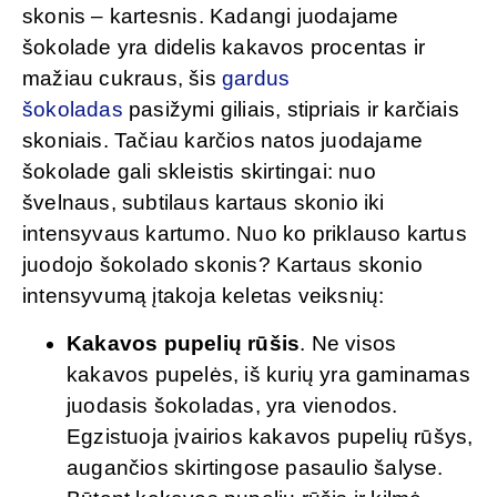
skonis – kartesnis. Kadangi juodajame
šokolade yra didelis kakavos procentas ir
mažiau cukraus, šis
gardus
šokoladas
pasižymi giliais, stipriais ir karčiais
skoniais. Tačiau karčios natos juodajame
šokolade gali skleistis skirtingai: nuo
švelnaus, subtilaus kartaus skonio iki
intensyvaus kartumo. Nuo ko priklauso kartus
juodojo šokolado skonis? Kartaus skonio
intensyvumą įtakoja keletas veiksnių:
Kakavos pupelių rūšis
. Ne visos
kakavos pupelės, iš kurių yra gaminamas
juodasis šokoladas, yra vienodos.
Egzistuoja įvairios kakavos pupelių rūšys,
augančios skirtingose pasaulio šalyse.