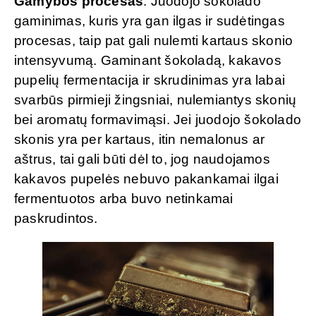
Gamybos procesas
. Juodojo šokolado
gaminimas, kuris yra gan ilgas ir sudėtingas
procesas, taip pat gali nulemti kartaus skonio
intensyvumą. Gaminant šokoladą, kakavos
pupelių fermentacija ir skrudinimas yra labai
svarbūs pirmieji žingsniai, nulemiantys skonių
bei aromatų formavimąsi. Jei juodojo šokolado
skonis yra per kartaus, itin nemalonus ar
aštrus, tai gali būti dėl to, jog naudojamos
kakavos pupelės nebuvo pakankamai ilgai
fermentuotos arba buvo netinkamai
paskrudintos.