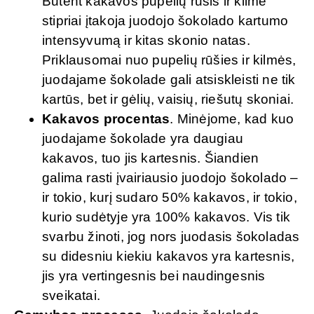
Būtent kakavos pupelių rūšis ir kilmė
stipriai įtakoja juodojo šokolado kartumo
intensyvumą ir kitas skonio natas.
Priklausomai nuo pupelių rūšies ir kilmės,
juodajame šokolade gali atsiskleisti ne tik
kartūs, bet ir gėlių, vaisių, riešutų skoniai.
Kakavos procentas
. Minėjome, kad kuo
juodajame šokolade yra daugiau
kakavos, tuo jis kartesnis. Šiandien
galima rasti įvairiausio juodojo šokolado –
ir tokio, kurį sudaro 50% kakavos, ir tokio,
kurio sudėtyje yra 100% kakavos. Vis tik
svarbu žinoti, jog nors juodasis šokoladas
su didesniu kiekiu kakavos yra kartesnis,
jis yra vertingesnis bei naudingesnis
sveikatai.