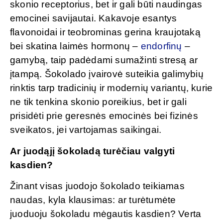
skonio receptorius, bet ir gali būti naudingas
emocinei savijautai. Kakavoje esantys
flavonoidai ir teobrominas gerina kraujotaką
bei skatina laimės hormonų –
endorfinų
–
gamybą, taip padėdami sumažinti stresą ar
įtampą. Šokolado įvairovė suteikia galimybių
rinktis tarp tradicinių ir modernių variantų, kurie
ne tik tenkina skonio poreikius, bet ir gali
prisidėti prie geresnės emocinės bei fizinės
sveikatos, jei vartojamas saikingai.
Ar juodąjį šokoladą turėčiau valgyti
kasdien?
Žinant visas juodojo šokolado teikiamas
naudas, kyla klausimas: ar turėtumėte
juoduoju šokoladu mėgautis kasdien? Verta