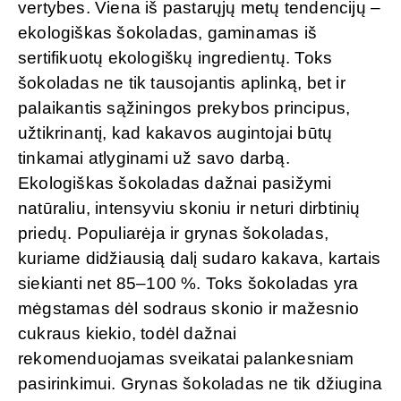
vertybes. Viena iš pastarųjų metų tendencijų –
ekologiškas šokoladas, gaminamas iš
sertifikuotų ekologiškų ingredientų. Toks
šokoladas ne tik tausojantis aplinką, bet ir
palaikantis sąžiningos prekybos principus,
užtikrinantį, kad kakavos augintojai būtų
tinkamai atlyginami už savo darbą.
Ekologiškas šokoladas dažnai pasižymi
natūraliu, intensyviu skoniu ir neturi dirbtinių
priedų. Populiarėja ir grynas šokoladas,
kuriame didžiausią dalį sudaro kakava, kartais
siekianti net 85–100 %. Toks šokoladas yra
mėgstamas dėl sodraus skonio ir mažesnio
cukraus kiekio, todėl dažnai
rekomenduojamas sveikatai palankesniam
pasirinkimui. Grynas šokoladas ne tik džiugina