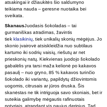
atsakingai ir džiaukitės šio saldumyno
teikiama nauda – geresne nuotaika bei
sveikata.
Skanaus
Juodasis šokoladas – tai
gurmaniškas atradimas, žavintis
tiek
klasikinių
, tiek unikalių skonių mėgėjus. Jo
skonio įvairovė atsiskleidžia nuo subtilaus
kartumo iki sodrių vaisių, riešutų ar net
prieskonių natų. Kiekvienas juodojo šokolado
gabalėlis yra tarsi maža kelionė po kakavos
pasaulį – nuo gryno, 85 % kakavos turinčio
šokolado iki variantų, papildytų džiovintomis
uogomis, citrusais ar jūros druska. Šis
skanėstas ne tik intriguoja savo skoniais, bet ir
suteikia galimybę mėgautis rafinuotais
potyriais, atrandant vis naujus derinius. Tad,