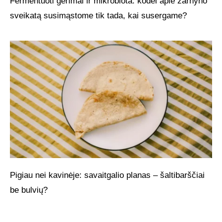
Fermentuoti gėrimai ir mikrobiota: kodėl apie žarnyno
sveikatą susimąstome tik tada, kai susergame?
Pigiau nei kavinėje: savaitgalio planas – šaltibarščiai
be bulvių?