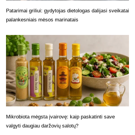
Patarimai griliui: gydytojas dietologas dalijasi sveikatai
palankesniais mėsos marinatais
Mikrobiota mėgsta įvairovę: kaip paskatinti save
valgyti daugiau daržovių salotų?