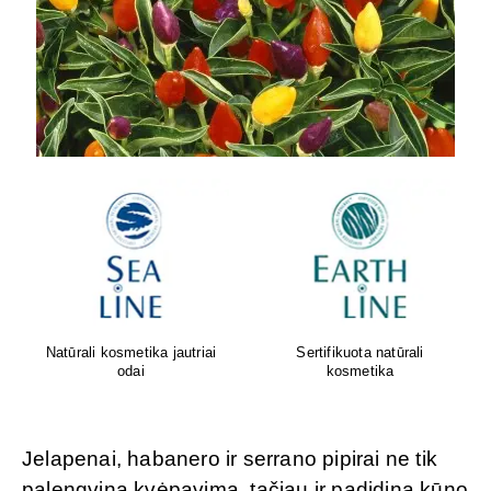
Oda sensta. Faktas. Geriausi
Greita pagalba nuo pilvo
rezultatai gimsta tada, kai
pūtimo!
gamta ir mokslas susijungia.
Jelapenai, habanero ir serrano pipirai ne tik
palengvina kvėpavimą, tačiau ir padidina kūno