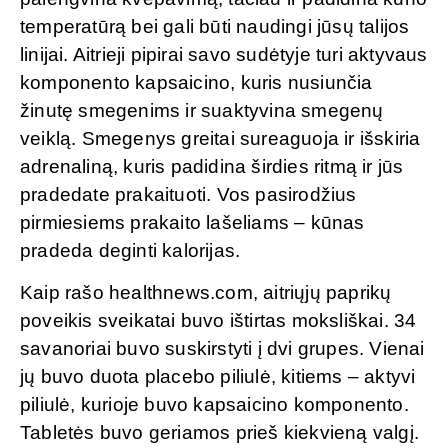
temperatūrą bei gali būti naudingi jūsų talijos
linijai. Aitrieji pipirai savo sudėtyje turi aktyvaus
komponento kapsaicino, kuris nusiunčia
žinutę smegenims ir suaktyvina smegenų
veiklą. Smegenys greitai sureaguoja ir išskiria
adrenaliną, kuris padidina širdies ritmą ir jūs
pradedate prakaituoti. Vos pasirodžius
pirmiesiems prakaito lašeliams – kūnas
pradeda deginti kalorijas.
Kaip rašo healthnews.com, aitriųjų paprikų
poveikis sveikatai buvo ištirtas moksliškai. 34
savanoriai buvo suskirstyti į dvi grupes. Vienai
jų buvo duota placebo piliulė, kitiems – aktyvi
piliulė, kurioje buvo kapsaicino komponento.
Tabletės buvo geriamos prieš kiekvieną valgį.