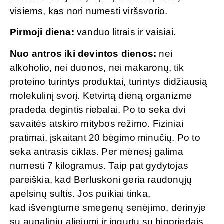
visiems, kas nori numesti viršsvorio.
Pirmoji diena:
vanduo litrais ir vaisiai.
Nuo antros iki devintos dienos:
nei
alkoholio, nei duonos, nei makaronų, tik
proteino turintys produktai, turintys didžiausią
molekulinį svorį. Ketvirtą dieną organizme
pradeda degintis riebalai. Po to seka dvi
savaitės atskiro mitybos režimo. Fiziniai
pratimai, įskaitant 20 bėgimo minučių. Po to
seka antrasis ciklas. Per mėnesį galima
numesti 7 kilogramus. Taip pat gydytojas
pareiškia, kad Berluskoni geria raudonųjų
apelsinų sultis. Jos puikiai tinka,
kad išvengtume smegenų senėjimo, derinyje
su augaliniu aliejumi ir jogurtu su biopriedais.