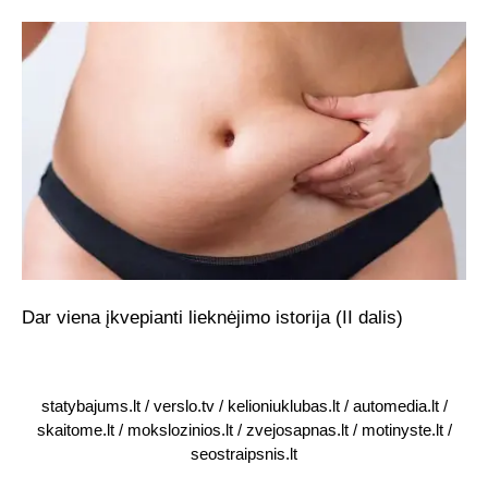
Dar viena įkvepianti lieknėjimo istorija (II dalis)
statybajums.lt
/
verslo.tv
/
kelioniuklubas.lt
/
automedia.lt
/
skaitome.lt
/
mokslozinios.lt
/
zvejosapnas.lt
/
motinyste.lt
/
seostraipsnis.lt