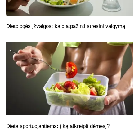
Dietologės įžvalgos: kaip atpažinti stresinį valgymą
Dieta sportuojantiems: į ką atkreipti dėmesį?