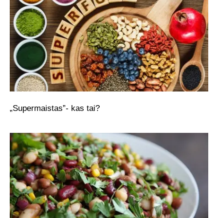
„Supermaistas”- kas tai?