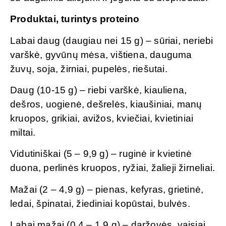
Produktai, turintys proteino
Labai daug (daugiau nei 15 g) – sūriai, neriebi
varškė, gyvūnų mėsa, vištiena, dauguma
žuvų, soja, žirniai, pupelės, riešutai.
Daug (10-15 g) – riebi varškė, kiauliena,
dešros, uogienė, dešrelės, kiaušiniai, manų
kruopos, grikiai, avižos, kviečiai, kvietiniai
miltai.
Vidutiniškai (5 – 9,9 g) – ruginė ir kvietinė
duona, perlinės kruopos, ryžiai, žalieji žirneliai.
Mažai (2 – 4,9 g) – pienas, kefyras, grietinė,
ledai, špinatai, žiediniai kopūstai, bulvės.
Labai mažai (0,4 – 1,9 g) – daržovės, vaisiai,