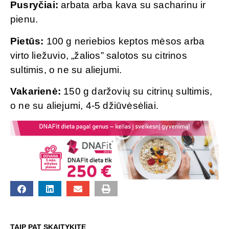
Pusryčiai:
arbata arba kava su sacharinu ir
pienu.
Pietūs:
100 g neriebios keptos mėsos arba
virto liežuvio, „žalios” salotos su citrinos
sultimis, o ne su aliejumi.
Vakarienė:
150 g daržovių su citrinų sultimis,
o ne su aliejumi, 4-5 džiūvėsėliai.
TAIP PAT SKAITYKITE