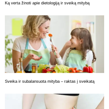
Ką verta žinoti apie dietologiją ir sveiką mitybą
Sveika ir subalansuota mityba – raktas į sveikatą