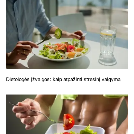
Dietologės įžvalgos: kaip atpažinti stresinį valgymą