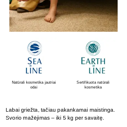
Oda sensta. Faktas. Geriausi
Greita pagalba nuo pilvo
rezultatai gimsta tada, kai
pūtimo!
gamta ir mokslas susijungia.
Labai griežta, tačiau pakankamai maistinga.
Svorio mažėjimas – iki 5 kg per savaitę.