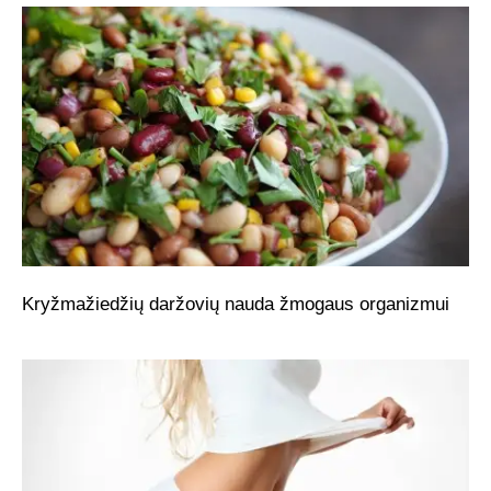
Kryžmažiedžių daržovių nauda žmogaus organizmui