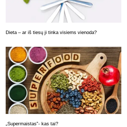
Dieta – ar iš tiesų ji tinka visiems vienoda?
„Supermaistas”- kas tai?