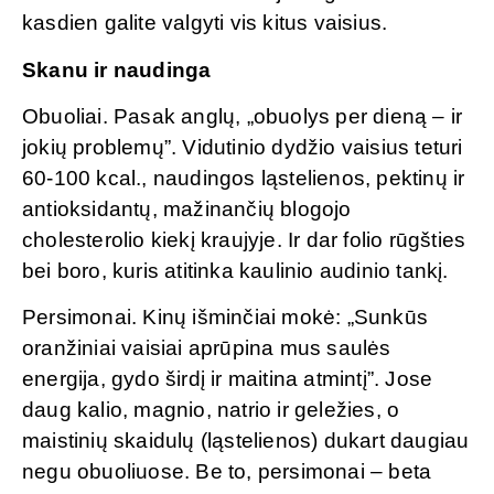
kasdien galite valgyti vis kitus vaisius.
Skanu ir naudinga
Obuoliai. Pasak anglų, „obuolys per dieną – ir
jokių problemų”. Vidutinio dydžio vaisius teturi
60-100 kcal., naudingos ląstelienos, pektinų ir
antioksidantų, mažinančių blogojo
cholesterolio kiekį kraujyje. Ir dar folio rūgšties
bei boro, kuris atitinka kaulinio audinio tankį.
Persimonai. Kinų išminčiai mokė: „Sunkūs
oranžiniai vaisiai aprūpina mus saulės
energija, gydo širdį ir maitina atmintį”. Jose
daug kalio, magnio, natrio ir geležies, o
maistinių skaidulų (ląstelienos) dukart daugiau
negu obuoliuose. Be to, persimonai – beta