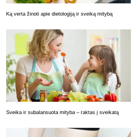
Ką verta žinoti apie dietologiją ir sveiką mitybą
Sveika ir subalansuota mityba – raktas į sveikatą