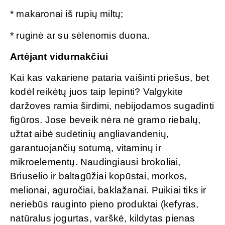
* makaronai iš rupių miltų;
* ruginė ar su sėlenomis duona.
Artėjant vidurnakčiui
Kai kas vakariene pataria vaišinti priešus, bet
kodėl reikėtų juos taip lepinti? Valgykite
daržoves ramia širdimi, nebijodamos sugadinti
figūros. Jose beveik nėra nė gramo riebalų,
užtat aibė sudėtinių angliavandenių,
garantuojančių sotumą, vitaminų ir
mikroelementų. Naudingiausi brokoliai,
Briuselio ir baltagūžiai kopūstai, morkos,
melionai, aguročiai, baklažanai. Puikiai tiks ir
neriebūs rauginto pieno produktai (kefyras,
natūralus jogurtas, varškė, kildytas pienas