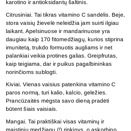
karotino ir antioksidantų šaltinis.
Citrusiniai. Tai tikras vitamino C sandėlis. Beje,
stora vaisių žievelė neleidžia jam suirti ilgiau
laikant. Apelsinuose ir mandarinuose yra
daugiau kaip 170 fitomedžiagų, kurios stiprina
imunitetą, trukdo formuotis augliams ir net
palankiai veikia protines galias. Greipfrutas,
kaip teigiama, dar ir puikus pagalbininkas
norinčioms sublogti.
Kiviai. Vienas vaisius patenkina vitamino C
paros normą, turi kalio, kalcio, geležies.
Prancūzaitės mėgsta savo dieną pradėti
būtent šiais vaisiais.
Mangai. Tai praktiškai visas vitaminų ir
maistinių medžiagų (!) rinkinys, o askorbino