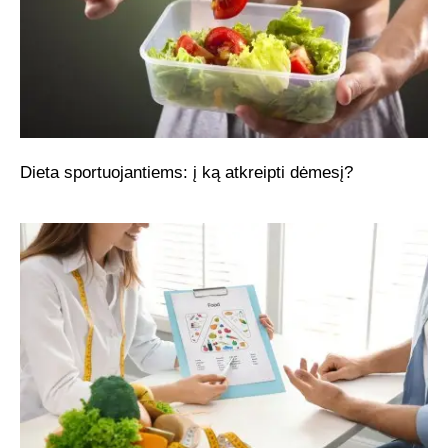
Dieta sportuojantiems: į ką atkreipti dėmesį?