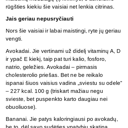
rūgšties kiekiu šie vaisiai net lenkia citrinas.
Jais geriau nepusryčiauti
Nors šie vaisiai ir labai maistingi, ryte jų geriau
vengti.
Avokadai. Jie vertinami už didelį vitaminų A, D
ir ypač E kiekį, taip pat turi kalio, fosforo,
natrio, geležies. Avokadai – pirmasis
cholesterolio priešas. Bet ne be reikalo
ispanai šiuos vaisius vadina „sviestu su odele”
– 227 kcal. 100 g (triskart mažiau negu
svieste, bet puspenkto karto daugiau nei
obuoliuose).
Bananai. Jie patys kaloringiausi po avokadų,
be to, dėl savo sudėties ypatybių skatina