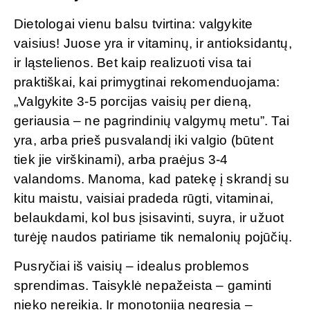
Dietologai vienu balsu tvirtina: valgykite
vaisius! Juose yra ir vitaminų, ir antioksidantų,
ir ląstelienos. Bet kaip realizuoti visa tai
praktiškai, kai primygtinai rekomenduojama:
„Valgykite 3-5 porcijas vaisių per dieną,
geriausia – ne pagrindinių valgymų metu”. Tai
yra, arba prieš pusvalandį iki valgio (būtent
tiek jie virškinami), arba praėjus 3-4
valandoms. Manoma, kad patekę į skrandį su
kitu maistu, vaisiai pradeda rūgti, vitaminai,
belaukdami, kol bus įsisavinti, suyra, ir užuot
turėję naudos patiriame tik nemalonių pojūčių.
Pusryčiai iš vaisių – idealus problemos
sprendimas. Taisyklė nepažeista – gaminti
nieko nereikia. Ir monotonija negresia –