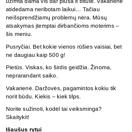
užimta dama vis dar pluša it bitutė. Vakarienė
atidedama neribotam laikui… Tačiau
neišsprendžiamų problemų nėra. Mūsų
atsakymas įtemptai dirbančioms moterims –
šis meniu.
Pusryčiai. Bet kokie vienos rūšies vaisiai, bet
ne daugiau kaip 500 g!
Pietūs. Viskas, ko širdis geidžia. Žinoma,
neprarandant saiko.
Vakarienė. Daržovės, pagamintos kokiu tik
norit būdu. Kiekis – kiek tilps.
Norite sužinoti, kodėl tai veiksminga?
Skaitykit!
Išaušus rytui