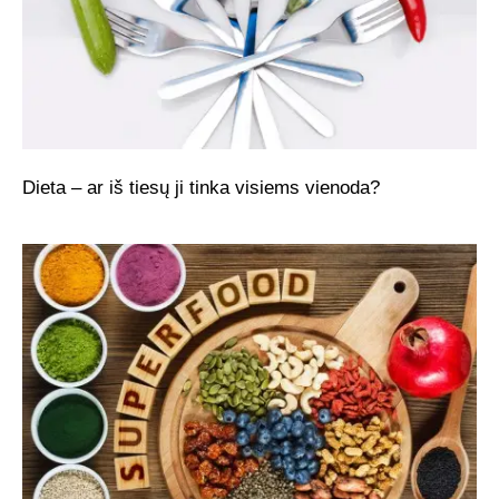
Dieta – ar iš tiesų ji tinka visiems vienoda?