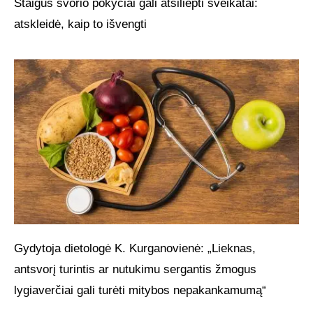
Staigūs svorio pokyčiai gali atsiliepti sveikatai:
atskleidė, kaip to išvengti
Gydytoja dietologė K. Kurganovienė: „Lieknas,
antsvorį turintis ar nutukimu sergantis žmogus
lygiaverčiai gali turėti mitybos nepakankamumą“