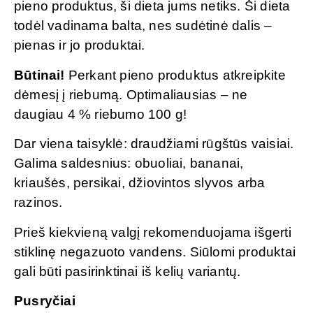
pieno produktus, ši dieta jums netiks. Ši dieta
todėl vadinama balta, nes sudėtinė dalis –
pienas ir jo produktai.
Būtinai!
Perkant pieno produktus atkreipkite
dėmesį į riebumą. Optimaliausias – ne
daugiau 4 % riebumo 100 g!
Dar viena taisyklė: draudžiami rūgštūs vaisiai.
Galima saldesnius: obuoliai, bananai,
kriaušės, persikai, džiovintos slyvos arba
razinos.
Prieš kiekvieną valgį rekomenduojama išgerti
stiklinę negazuoto vandens. Siūlomi produktai
gali būti pasirinktinai iš kelių variantų.
Pusryčiai