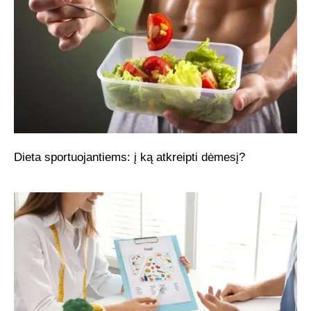
Dieta sportuojantiems: į ką atkreipti dėmesį?