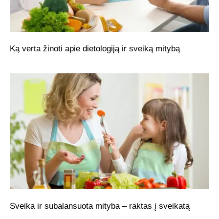
Ką verta žinoti apie dietologiją ir sveiką mitybą
Sveika ir subalansuota mityba – raktas į sveikatą