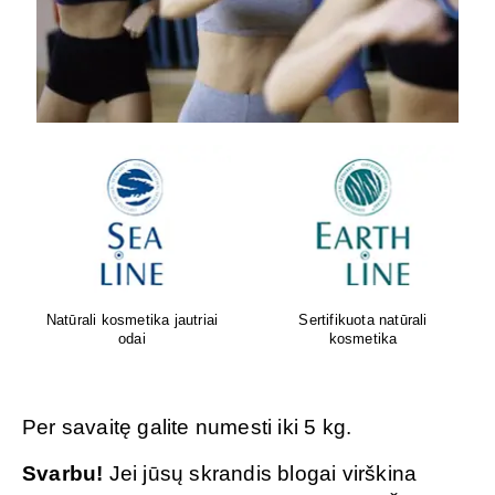
Oda sensta. Faktas. Geriausi
Greita pagalba nuo pilvo
rezultatai gimsta tada, kai
pūtimo!
gamta ir mokslas susijungia.
Per savaitę galite numesti iki 5 kg.
Svarbu!
Jei jūsų skrandis blogai virškina