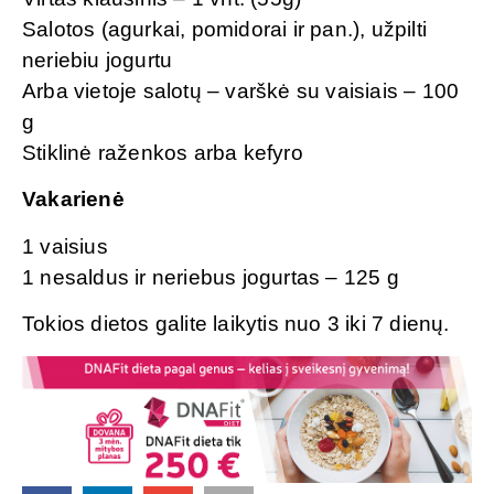
Salotos (agurkai, pomidorai ir pan.), užpilti
neriebiu jogurtu
Arba vietoje salotų – varškė su vaisiais – 100
g
Stiklinė raženkos arba kefyro
Vakarienė
1 vaisius
1 nesaldus ir neriebus jogurtas – 125 g
Tokios dietos galite laikytis nuo 3 iki 7 dienų.