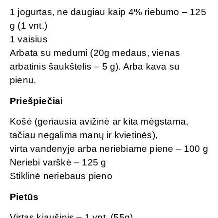
1 jogurtas, ne daugiau kaip 4% riebumo – 125
g (1 vnt.)
1 vaisius
Arbata su medumi (20g medaus, vienas
arbatinis šaukštelis – 5 g). Arba kava su
pienu.
Priešpiečiai
Košė (geriausia avižinė ar kita mėgstama,
tačiau negalima manų ir kvietinės),
virta vandenyje arba neriebiame piene – 100 g
Neriebi varškė – 125 g
Stiklinė neriebaus pieno
Pietūs
Virtas kiaušinis – 1 vnt. (55g)