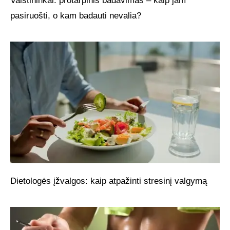
Vaistininkai: protarpinis badavimas – kaip jam
pasiruošti, o kam badauti nevalia?
Dietologės įžvalgos: kaip atpažinti stresinį valgymą