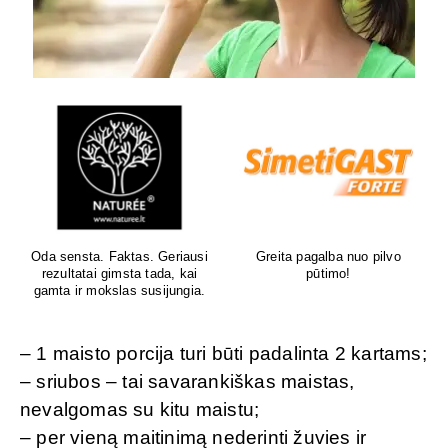
Natūrali kosmetika jautriai
Sertifikuota natūrali
odai
kosmetika
– 1 maisto porcija turi būti padalinta 2 kartams;
– sriubos – tai savarankiškas maistas,
nevalgomas su kitu maistu;
– per vieną maitinimą nederinti žuvies ir