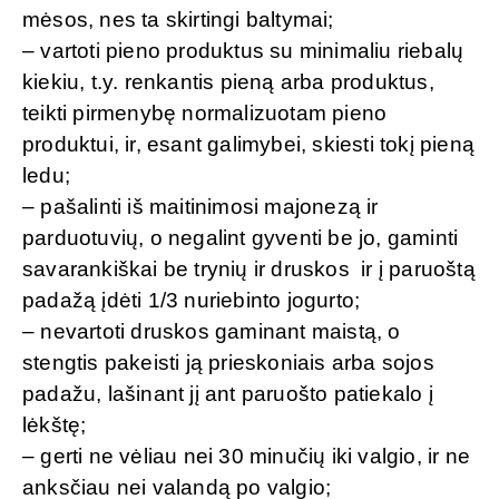
mėsos, nes ta skirtingi baltymai;
– vartoti pieno produktus su minimaliu riebalų
kiekiu, t.y. renkantis pieną arba produktus,
teikti pirmenybę normalizuotam pieno
produktui, ir, esant galimybei, skiesti tokį pieną
ledu;
– pašalinti iš maitinimosi majonezą ir
parduotuvių, o negalint gyventi be jo, gaminti
savarankiškai be trynių ir druskos ir į paruoštą
padažą įdėti 1/3 nuriebinto jogurto;
– nevartoti druskos gaminant maistą, o
stengtis pakeisti ją prieskoniais arba sojos
padažu, lašinant jį ant paruošto patiekalo į
lėkštę;
– gerti ne vėliau nei 30 minučių iki valgio, ir ne
anksčiau nei valandą po valgio;