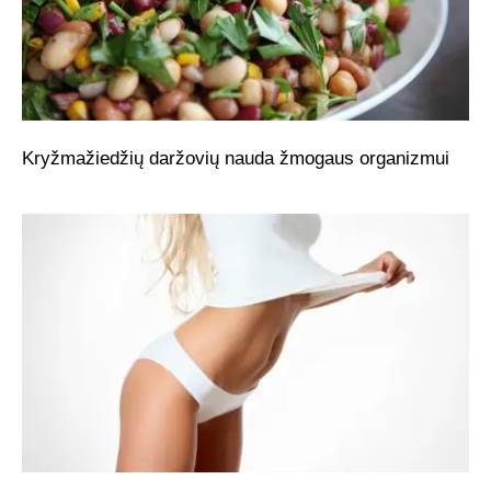
Kryžmažiedžių daržovių nauda žmogaus organizmui