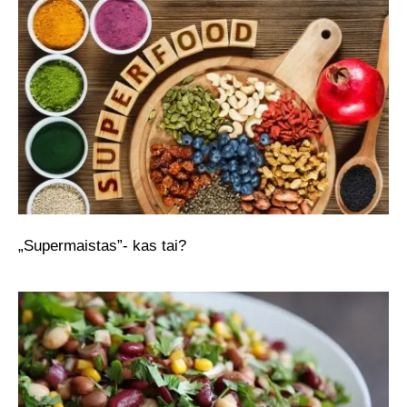
„Supermaistas”- kas tai?