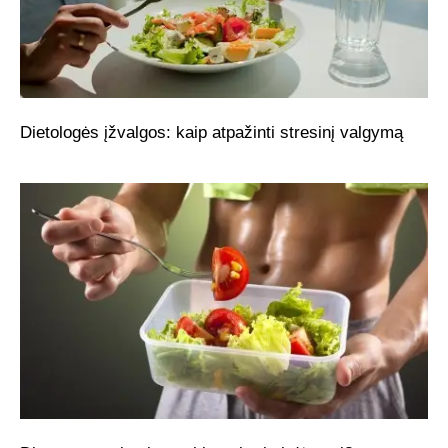
Dietologės įžvalgos: kaip atpažinti stresinį valgymą