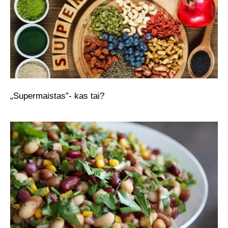
„Supermaistas”- kas tai?