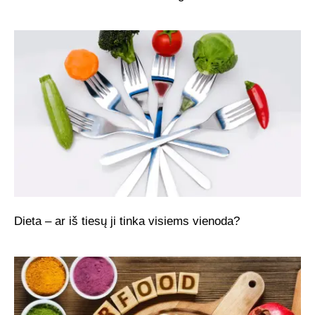
Dieta – ar iš tiesų ji tinka visiems vienoda?