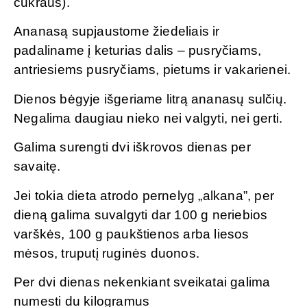
cukraus).
Ananasą supjaustome žiedeliais ir
padaliname į keturias dalis – pusryčiams,
antriesiems pusryčiams, pietums ir vakarienei.
Dienos bėgyje išgeriame litrą ananasų sulčių.
Negalima daugiau nieko nei valgyti, nei gerti.
Galima surengti dvi iškrovos dienas per
savaitę.
Jei tokia dieta atrodo pernelyg „alkana”, per
dieną galima suvalgyti dar 100 g neriebios
varškės, 100 g paukštienos arba liesos
mėsos, truputį ruginės duonos.
Per dvi dienas nekenkiant sveikatai galima
numesti du kilogramus