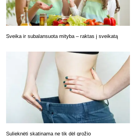
Sveika ir subalansuota mityba – raktas į sveikatą
Sulieknėti skatinama ne tik dėl grožio