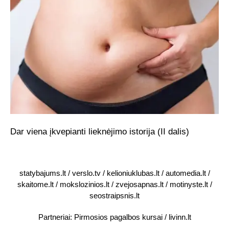
Dar viena įkvepianti lieknėjimo istorija (II dalis)
statybajums.lt
/
verslo.tv
/
kelioniuklubas.lt
/
automedia.lt
/
skaitome.lt
/
mokslozinios.lt
/
zvejosapnas.lt
/
motinyste.lt
/
seostraipsnis.lt
Partneriai:
Pirmosios pagalbos kursai
/
livinn.lt