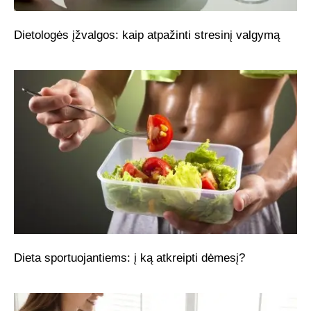
Dietologės įžvalgos: kaip atpažinti stresinį valgymą
Dieta sportuojantiems: į ką atkreipti dėmesį?