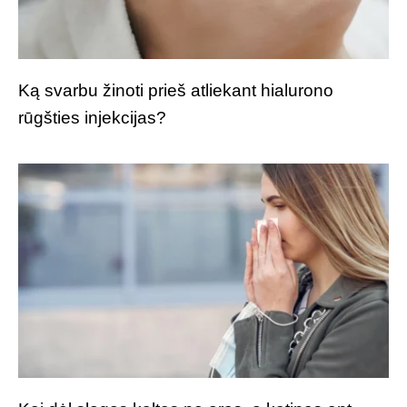
Ką svarbu žinoti prieš atliekant hialurono
rūgšties injekcijas?