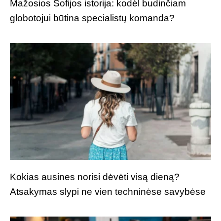
Mažosios Sofijos istorija: kodėl budinčiam
globotojui būtina specialistų komanda?
Kokias ausines norisi dėvėti visą dieną?
Atsakymas slypi ne vien techninėse savybėse