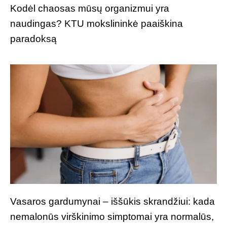
Kodėl chaosas mūsų organizmui yra
naudingas? KTU mokslininkė paaiškina
paradoksą
Vasaros gardumynai – iššūkis skrandžiui: kada
nemalonūs virškinimo simptomai yra normalūs,