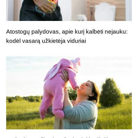
Atostogų palydovas, apie kurį kalbėti nejauku:
kodėl vasarą užkietėja viduriai