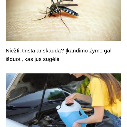
Niežti, tinsta ar skauda? Įkandimo žymė gali
išduoti, kas jus sugėlė