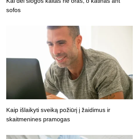
Kai dėl slogos kaltas ne oras, o katinas ant
sofos
Kaip išlaikyti sveiką požiūrį į žaidimus ir
skaitmenines pramogas