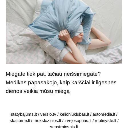
Miegate tiek pat, tačiau neišsimiegate?
Medikas papasakojo, kaip karščiai ir ilgesnės
dienos veikia mūsų miegą
statybajums.lt
/
verslo.tv
/
kelioniuklubas.lt
/
automedia.lt
/
skaitome.lt
/
mokslozinios.lt
/
zvejosapnas.lt
/
motinyste.lt
/
seostraipsnis.lt