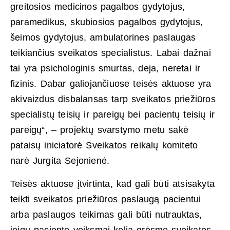
greitosios medicinos pagalbos gydytojus,
paramedikus, skubiosios pagalbos gydytojus,
šeimos gydytojus, ambulatorines paslaugas
teikiančius sveikatos specialistus. Labai dažnai
tai yra psichologinis smurtas, deja, neretai ir
fizinis. Dabar galiojančiuose teisės aktuose yra
akivaizdus disbalansas tarp sveikatos priežiūros
specialistų teisių ir pareigų bei pacientų teisių ir
pareigų“, – projektų svarstymo metu sakė
pataisų iniciatorė Sveikatos reikalų komiteto
narė Jurgita Sejonienė.
Teisės aktuose įtvirtinta, kad gali būti atsisakyta
teikti sveikatos priežiūros paslaugą pacientui
arba paslaugos teikimas gali būti nutrauktas,
jeigu paciento veiksmai kelia grėsmę sveikatos