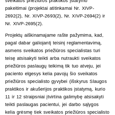
sveikatos priežiūros praktikos įstatymo
pakeitimai (projektai atitinkamai Nr. XIVP-
2692(2), Nr. XIVP-2693(2), Nr. XIVP-2694(2) ir
Nr. XIVP-2695(2).
Projektų aiškinamajame rašte pažymima, kad,
pagal dabar galiojantį teisinį reglamentavimą,
asmens sveikatos priežiūros specialistas turi
teisę atsisakyti teikti arba nutraukti sveikatos
priežiūros paslaugų teikimą tik tuo atveju, jei
paciento elgesys kelia pavojų šio sveikatos
priežiūros specialisto gyvybei (išskyrus Slaugos
praktikos ir akušerijos praktikos įstatymą, kurio
11 ir 12 straipsniai įtvirtina galimybę atsisakyti
teikti paslaugas pacientui, jei darbo sąlygos
kelia grėsmę tiek sveikatos priežiūros specialisto