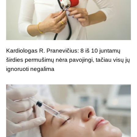
Kardiologas R. Pranevičius: 8 iš 10 juntamų
širdies permušimų nėra pavojingi, tačiau visų jų
ignoruoti negalima