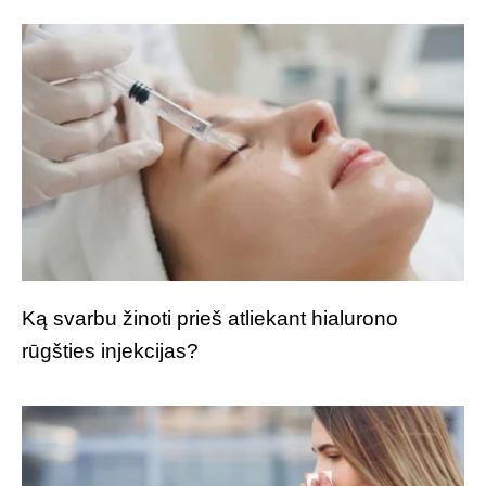
Ką svarbu žinoti prieš atliekant hialurono
rūgšties injekcijas?