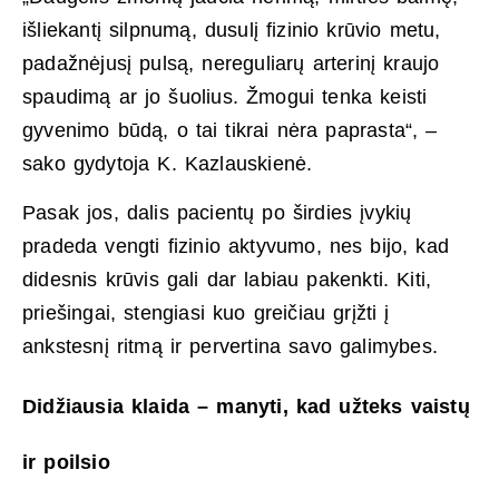
išliekantį silpnumą, dusulį fizinio krūvio metu,
padažnėjusį pulsą, nereguliarų arterinį kraujo
spaudimą ar jo šuolius. Žmogui tenka keisti
gyvenimo būdą, o tai tikrai nėra paprasta“, –
sako gydytoja K. Kazlauskienė.
Pasak jos, dalis pacientų po širdies įvykių
pradeda vengti fizinio aktyvumo, nes bijo, kad
didesnis krūvis gali dar labiau pakenkti. Kiti,
priešingai, stengiasi kuo greičiau grįžti į
ankstesnį ritmą ir pervertina savo galimybes.
Didžiausia klaida – manyti, kad užteks vaistų
ir poilsio