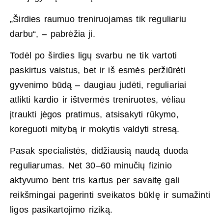
„Širdies raumuo treniruojamas tik reguliariu
darbu“, – pabrėžia ji.
Todėl po širdies ligų svarbu ne tik vartoti
paskirtus vaistus, bet ir iš esmės peržiūrėti
gyvenimo būdą – daugiau judėti, reguliariai
atlikti kardio ir ištvermės treniruotes, vėliau
įtraukti jėgos pratimus, atsisakyti rūkymo,
koreguoti mitybą ir mokytis valdyti stresą.
Pasak specialistės, didžiausią naudą duoda
reguliarumas. Net 30–60 minučių fizinio
aktyvumo bent tris kartus per savaitę gali
reikšmingai pagerinti sveikatos būklę ir sumažinti
ligos pasikartojimo riziką.