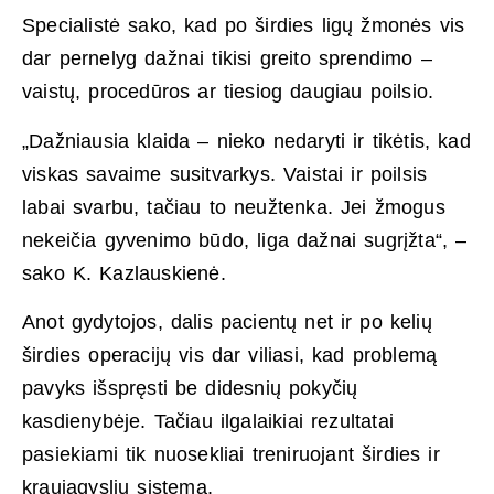
Specialistė sako, kad po širdies ligų žmonės vis
dar pernelyg dažnai tikisi greito sprendimo –
vaistų, procedūros ar tiesiog daugiau poilsio.
„Dažniausia klaida – nieko nedaryti ir tikėtis, kad
viskas savaime susitvarkys. Vaistai ir poilsis
labai svarbu, tačiau to neužtenka. Jei žmogus
nekeičia gyvenimo būdo, liga dažnai sugrįžta“, –
sako K. Kazlauskienė.
Anot gydytojos, dalis pacientų net ir po kelių
širdies operacijų vis dar viliasi, kad problemą
pavyks išspręsti be didesnių pokyčių
kasdienybėje. Tačiau ilgalaikiai rezultatai
pasiekiami tik nuosekliai treniruojant širdies ir
kraujagyslių sistemą.