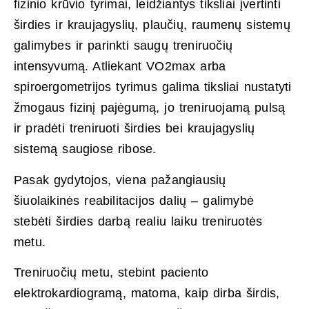
fizinio krūvio tyrimai, leidžiantys tiksliai įvertinti
širdies ir kraujagyslių, plaučių, raumenų sistemų
galimybes ir parinkti saugų treniruočių
intensyvumą. Atliekant VO2max arba
spiroergometrijos tyrimus galima tiksliai nustatyti
žmogaus fizinį pajėgumą, jo treniruojamą pulsą
ir pradėti treniruoti širdies bei kraujagyslių
sistemą saugiose ribose.
Pasak gydytojos, viena pažangiausių
šiuolaikinės reabilitacijos dalių – galimybė
stebėti širdies darbą realiu laiku treniruotės
metu.
Treniruočių metu, stebint paciento
elektrokardiogramą, matoma, kaip dirba širdis,