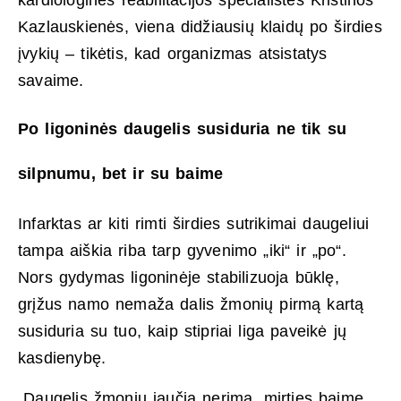
Kazlauskienės, viena didžiausių klaidų po širdies
įvykių – tikėtis, kad organizmas atsistatys
savaime.
Po ligoninės daugelis susiduria ne tik su
silpnumu, bet ir su baime
Infarktas ar kiti rimti širdies sutrikimai daugeliui
tampa aiškia riba tarp gyvenimo „iki“ ir „po“.
Nors gydymas ligoninėje stabilizuoja būklę,
grįžus namo nemaža dalis žmonių pirmą kartą
susiduria su tuo, kaip stipriai liga paveikė jų
kasdienybę.
„Daugelis žmonių jaučia nerimą, mirties baimę,