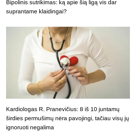
Bipolinis sutrikimas: ką apie šią ligą vis dar
suprantame klaidingai?
Kardiologas R. Pranevičius: 8 iš 10 juntamų
širdies permušimų nėra pavojingi, tačiau visų jų
ignoruoti negalima