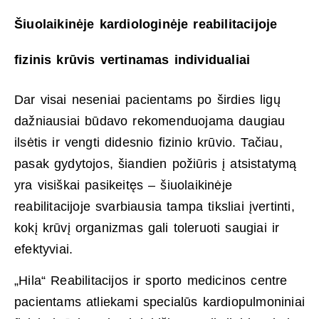
Šiuolaikinėje kardiologinėje reabilitacijoje
fizinis krūvis vertinamas individualiai
Dar visai neseniai pacientams po širdies ligų
dažniausiai būdavo rekomenduojama daugiau
ilsėtis ir vengti didesnio fizinio krūvio. Tačiau,
pasak gydytojos, šiandien požiūris į atsistatymą
yra visiškai pasikeitęs – šiuolaikinėje
reabilitacijoje svarbiausia tampa tiksliai įvertinti,
kokį krūvį organizmas gali toleruoti saugiai ir
efektyviai.
„Hila“ Reabilitacijos ir sporto medicinos centre
pacientams atliekami specialūs kardiopulmoniniai