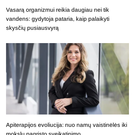
Vasarą organizmui reikia daugiau nei tik
vandens: gydytoja pataria, kaip palaikyti
skysčių pusiausvyrą
Apiterapijos evoliucija: nuo namų vaistinėlės iki
mokslu pagrįsto sveikatinimo