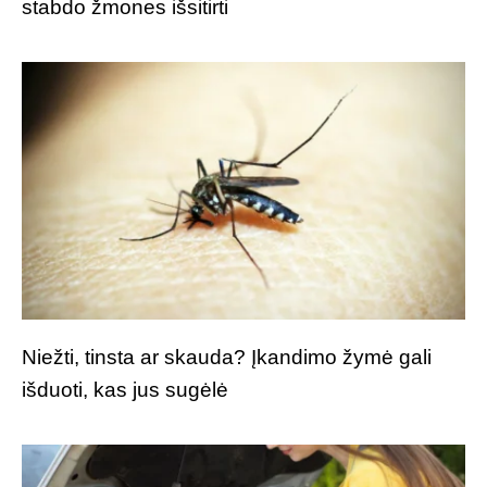
stabdo žmones išsitirti
Niežti, tinsta ar skauda? Įkandimo žymė gali
išduoti, kas jus sugėlė