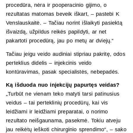
procedūra, nėra ir pooperacinio gijimo, o
rezultatas matomas beveik iškart, – pastebi K
Venslauskaitė. – Tačiau norint išlaikyti pasiektą
išvaizdą, užpildus reikės papildyti, ar net
pakartoti procedūrą, jau po metų ar dviejų.“
Tačiau jeigu veido audiniai stipriau pakritę, odos
perteklius didelis – injekcinis veido
kontūravimas, pasak specialistės, nebepadės.
Ką išduoda nuo injekcijų papurtęs veidas?
„Turbūt ne vienam teko matyti tarsi patinusius
veidus – tai perteklinių procedūrų, kai vis
leidžiami ir leidžiami preparatai, o norimo
rezultato neišgaunama, pasekmė. Tokiu atveju
jau reikėtų ieškoti chirurginio sprendimo“, – sako