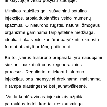
ankstyvojoje veido pokyčių stadijoje.
Mimikos raukšles gali sušvelninti botulino
injekcijos, atpalaiduojančios veido raumenų
spazmus. O hialurono rūgštis, natūrali žmogaus
organizme gaminama tarpląstelinė medžiaga,
idealiai tinka veido kontūrui paryškinti, skruostų
formai atstatyti ar lūpų putlinimui.
Be to, įvairūs hialurono preparatai yra naudojami
siekiant paskatinti odos regeneracinius
procesus. Reguliariai atliekant hialurono
injekcijas, oda intensyviai drėkinama, maitinama
ir tampa elastingesnė bei jaunatviškesnė.
„Veido kontūravimas injekciniais užpildai
patrauklus todėl, kad tai neskausminga