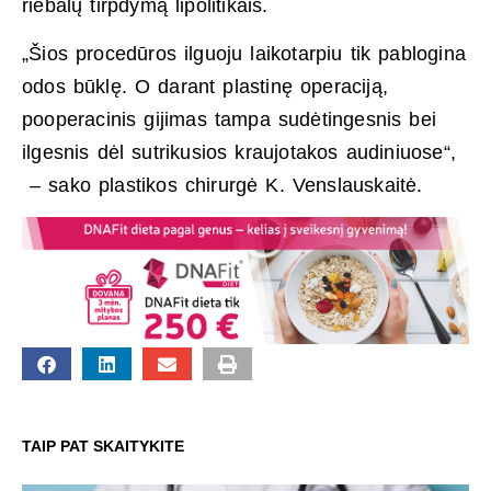
riebalų tirpdymą lipolitikais.
„Šios procedūros ilguoju laikotarpiu tik pablogina
odos būklę. O darant plastinę operaciją,
pooperacinis gijimas tampa sudėtingesnis bei
ilgesnis dėl sutrikusios kraujotakos audiniuose“,
– sako plastikos chirurgė K. Venslauskaitė.
TAIP PAT SKAITYKITE