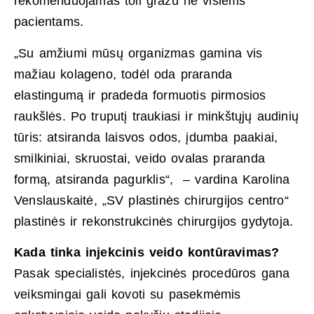
rekomenduojamas toli gražu ne visiems
pacientams.
„Su amžiumi mūsų organizmas gamina vis
mažiau kolageno, todėl oda praranda
elastingumą ir pradeda formuotis pirmosios
raukšlės. Po truputį traukiasi ir minkštųjų audinių
tūris: atsiranda laisvos odos, įdumba paakiai,
smilkiniai, skruostai, veido ovalas praranda
formą, atsiranda pagurklis“, – vardina Karolina
Venslauskaitė, „SV plastinės chirurgijos centro“
plastinės ir rekonstrukcinės chirurgijos gydytoja.
Kada tinka injekcinis veido kontūravimas?
Pasak specialistės, injekcinės procedūros gana
veiksmingai gali kovoti su pasekmėmis