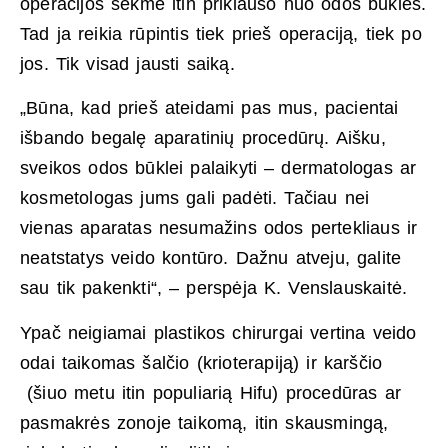
operacijos sėkmė itin priklauso nuo odos būklės.
Tad ja reikia rūpintis tiek prieš operaciją, tiek po
jos. Tik visad jausti saiką.
„Būna, kad prieš ateidami pas mus, pacientai
išbando begalę aparatinių procedūrų. Aišku,
sveikos odos būklei palaikyti – dermatologas ar
kosmetologas jums gali padėti. Tačiau nei
vienas aparatas nesumažins odos pertekliaus ir
neatstatys veido kontūro. Dažnu atveju, galite
sau tik pakenkti“, – perspėja K. Venslauskaitė.
Ypač neigiamai plastikos chirurgai vertina veido
odai taikomas šalčio (krioterapiją) ir karščio
(šiuo metu itin populiarią Hifu) procedūras ar
pasmakrės zonoje taikomą, itin skausmingą,