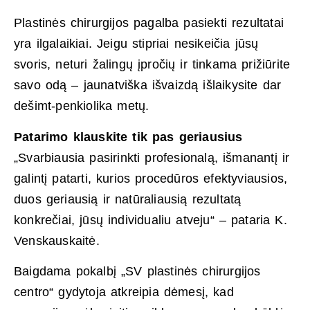
Plastinės chirurgijos pagalba pasiekti rezultatai
yra ilgalaikiai. Jeigu stipriai nesikeičia jūsų
svoris, neturi žalingų įpročių ir tinkama prižiūrite
savo odą – jaunatviška išvaizdą išlaikysite dar
dešimt-penkiolika metų.
Patarimo klauskite tik pas geriausius
„Svarbiausia pasirinkti profesionalą, išmanantį ir
galintį patarti, kurios procedūros efektyviausios,
duos geriausią ir natūraliausią rezultatą
konkrečiai, jūsų individualiu atveju“ – pataria K.
Venskauskaitė.
Baigdama pokalbį „SV plastinės chirurgijos
centro“ gydytoja atkreipia dėmesį, kad