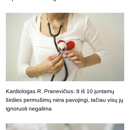
Kardiologas R. Pranevičius: 8 iš 10 juntamų
širdies permušimų nėra pavojingi, tačiau visų jų
ignoruoti negalima