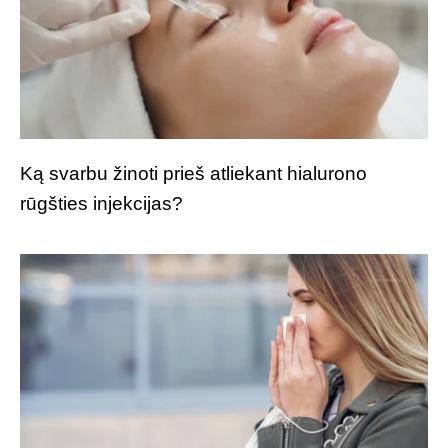
Ką svarbu žinoti prieš atliekant hialurono
rūgšties injekcijas?