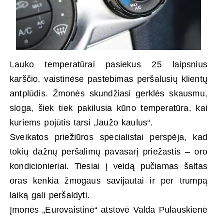
Lauko temperatūrai pasiekus 25 laipsnius
karščio, vaistinėse pastebimas peršalusių klientų
antplūdis. Žmonės skundžiasi gerklės skausmu,
sloga, šiek tiek pakilusia kūno temperatūra, kai
kuriems pojūtis tarsi „laužo kaulus“.
Sveikatos priežiūros specialistai perspėja, kad
tokių dažnų peršalimų pavasarį priežastis – oro
kondicionieriai. Tiesiai į veidą pučiamas šaltas
oras kenkia žmogaus savijautai ir per trumpą
laiką gali peršaldyti.
Įmonės „Eurovaistinė“ atstovė Valda Pulauskienė