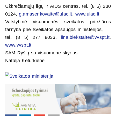
Užkrečiamųjų ligų ir AIDS centras, tel. (8 5) 230
0124,
g.amasenkovaite@ulac.lt
,
www.ulac.lt
Valstybinė visuomenės sveikatos priežiūros
tarnyba prie Sveikatos apsaugos ministerijos,
tel. (8 5) 277 8036,
lina.biekstaite@vvspt.lt
,
www.vvspt.lt
SAM Ryšių su visuomene skyrius
Natalja Keturkienė