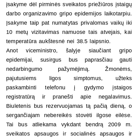
įsakyme dėl pirminės sveikatos priežiūros įstaigų
darbo organizavimo gripo epidemijos laikotarpiu.
Įsakyme taip pat numatytas privalomas vaikų iki
10 metų vizitavimas namuose tais atvejais, kai
temperatūra aukštesnė nei 38.5 laipsnio.
Anot viceministro, šalyje siaučiant gripo
epidemijai, susirgus bus paprasčiau gauti
nedarbingumo pažymėjimą. Žmonėms,
pajutusiems ligos simptomus, užteks
paskambinti telefonu į gydymo įstaigos
registratūrą ir pranešti apie negalavimus.
Biuletenis bus rezervuojamas tą pačią dieną, o
sergančiajam nebereikės stovėti ilgose eilėse.
Tai bus atliekama vykdant bendrą 2009 m.
sveikatos apsaugos ir socialinės apsaugos ir