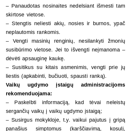
– Panaudotas nosinaites nedelsiant išmesti tam
skirtose vietose.
– Stengtis neliesti akių, nosies ir burnos, ypač
neplautomis rankomis.
– Vengti masinių renginių, nesilankyti žmonių
susibūrimo vietose. Jei to išvengti neįmanoma –
dėvėti apsauginę kaukę.
– Susitikus su kitais asmenimis, vengti prie jų
liestis (apkabinti, bučiuoti, spausti ranką).
Vaikų ugdymo įstaigų administracijoms
rekomenduojama:
– Paskelbti informaciją, kad tėvai neleistų
sergančių vaikų į vaikų ugdymo įstaigą;
– Susirgus mokykloje, t.y. vaikui pajutus į gripą
panašius simptomus (karščiavimą, kosulį,