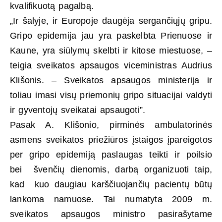
kvalifikuotą pagalbą.
„Ir šalyje, ir Europoje daugėja sergančiųjų gripu.
Gripo epidemija jau yra paskelbta Prienuose ir
Kaune, yra siūlymų skelbti ir kitose miestuose, –
teigia sveikatos apsaugos viceministras Audrius
Klišonis. – Sveikatos apsaugos ministerija ir
toliau imasi visų priemonių gripo situacijai valdyti
ir gyventojų sveikatai apsaugoti”.
Pasak A. Klišonio, pirminės ambulatorinės
asmens sveikatos priežiūros įstaigos įpareigotos
per gripo epidemiją paslaugas teikti ir poilsio
bei švenčių dienomis, darbą organizuoti taip,
kad kuo daugiau karščiuojančių pacientų būtų
lankoma namuose. Tai numatyta 2009 m.
sveikatos apsaugos ministro pasirašytame