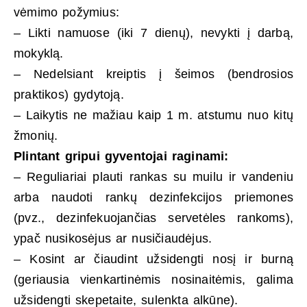
vėmimo požymius:
– Likti namuose (iki 7 dienų), nevykti į darbą,
mokyklą.
– Nedelsiant kreiptis į šeimos (bendrosios
praktikos) gydytoją.
– Laikytis ne mažiau kaip 1 m. atstumu nuo kitų
žmonių.
Plintant gripui gyventojai raginami:
– Reguliariai plauti rankas su muilu ir vandeniu
arba naudoti rankų dezinfekcijos priemones
(pvz., dezinfekuojančias servetėles rankoms),
ypač nusikosėjus ar nusičiaudėjus.
– Kosint ar čiaudint užsidengti nosį ir burną
(geriausia vienkartinėmis nosinaitėmis, galima
užsidengti skepetaite, sulenkta alkūne).