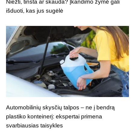
Niežti, tinsta ar skauda? Įkandimo žymė gali
išduoti, kas jus sugėlė
Automobilinių skysčių talpos – ne į bendrą
plastiko konteinerį: ekspertai primena
svarbiausias taisykles