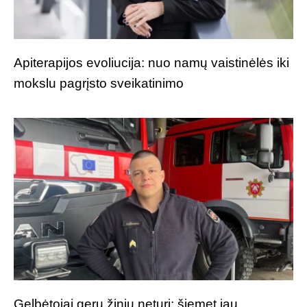
Apiterapijos evoliucija: nuo namų vaistinėlės iki
mokslu pagrįsto sveikatinimo
Gelbėtojai gerų žinių neturi: šiemet jau