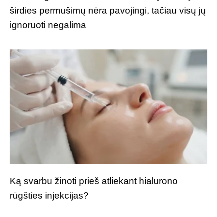
širdies permušimų nėra pavojingi, tačiau visų jų
ignoruoti negalima
Ką svarbu žinoti prieš atliekant hialurono
rūgšties injekcijas?