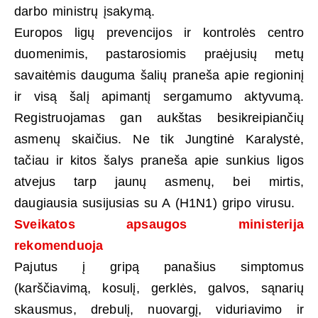
darbo ministrų įsakymą.
Europos ligų prevencijos ir kontrolės centro
duomenimis, pastarosiomis praėjusių metų
savaitėmis dauguma šalių praneša apie regioninį
ir visą šalį apimantį sergamumo aktyvumą.
Registruojamas gan aukštas besikreipiančių
asmenų skaičius. Ne tik Jungtinė Karalystė,
tačiau ir kitos šalys praneša apie sunkius ligos
atvejus tarp jaunų asmenų, bei mirtis,
daugiausia susijusias su A (H1N1) gripo virusu.
Sveikatos apsaugos ministerija
rekomenduoja
Pajutus į gripą panašius simptomus
(karščiavimą, kosulį, gerklės, galvos, sąnarių
skausmus, drebulį, nuovargį, viduriavimo ir