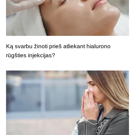
Ką svarbu žinoti prieš atliekant hialurono
rūgšties injekcijas?