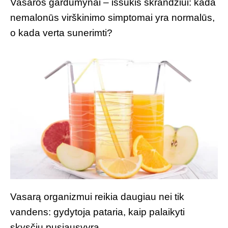
Vasaros gardumynai – iššūkis skrandžiui: kada
nemalonūs virškinimo simptomai yra normalūs,
o kada verta sunerimti?
Vasarą organizmui reikia daugiau nei tik
vandens: gydytoja pataria, kaip palaikyti
skysčių pusiausvyrą