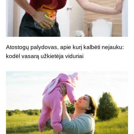
Atostogų palydovas, apie kurį kalbėti nejauku:
kodėl vasarą užkietėja viduriai