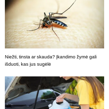
Niežti, tinsta ar skauda? Įkandimo žymė gali
išduoti, kas jus sugėlė