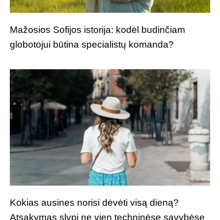
Mažosios Sofijos istorija: kodėl budinčiam
globotojui būtina specialistų komanda?
Kokias ausines norisi dėvėti visą dieną?
Atsakymas slypi ne vien techninėse savybėse