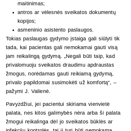
maitinimas;
antros ar vėlesnės sveikatos dokumentų
kopijos;
asmeninio asistento paslaugos.
Tokias paslaugas gydymo įstaiga gali siūlyti tik
tada, kai pacientas gali nemokamai gauti visą
jam reikalingą gydymą. „Negali būti taip, kad
privalomuoju sveikatos draudimu apdraustas
žmogus, norėdamas gauti reikiamą gydymą,
privalo papildomai susimokėti už komfortą“, –
pažymi J. Valienė.
Pavyzdžiui, jei pacientui skiriama vienvietė
palata, nes kitos galimybės nėra arba ši palata
žmogui reikalinga dėl jo sveikatos būklės ar
infekcijų kontrolės, tai ji turi būti nemokama.