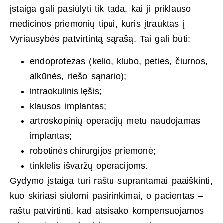
įstaiga gali pasiūlyti tik tada, kai ji priklauso
medicinos priemonių tipui, kuris įtrauktas į
Vyriausybės patvirtintą sąrašą. Tai gali būti:
endoprotezas (kelio, klubo, peties, čiurnos,
alkūnės, riešo sąnario);
intraokulinis lęšis;
klausos implantas;
artroskopinių operacijų metu naudojamas
implantas;
robotinės chirurgijos priemonė;
tinklelis išvaržų operacijoms.
Gydymo įstaiga turi raštu suprantamai paaiškinti,
kuo skiriasi siūlomi pasirinkimai, o pacientas –
raštu patvirtinti, kad atsisako kompensuojamos