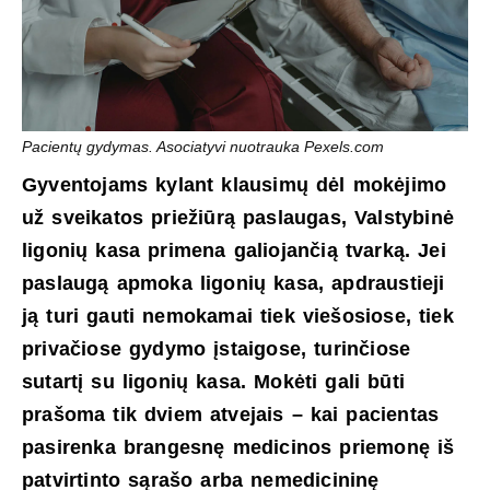
Pacientų gydymas. Asociatyvi nuotrauka Pexels.com
Gyventojams kylant klausimų dėl mokėjimo
už sveikatos priežiūrą paslaugas, Valstybinė
ligonių kasa primena galiojančią tvarką. Jei
paslaugą apmoka ligonių kasa, apdraustieji
ją turi gauti nemokamai tiek viešosiose, tiek
privačiose gydymo įstaigose, turinčiose
sutartį su ligonių kasa. Mokėti gali būti
prašoma tik dviem atvejais – kai pacientas
pasirenka brangesnę medicinos priemonę iš
patvirtinto sąrašo arba nemedicininę