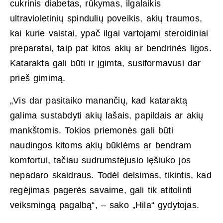
cukrinis diabetas, rūkymas, ilgalaikis
ultravioletinių spindulių poveikis, akių traumos,
kai kurie vaistai, ypač ilgai vartojami steroidiniai
preparatai, taip pat kitos akių ar bendrinės ligos.
Katarakta gali būti ir įgimta, susiformavusi dar
prieš gimimą.
„Vis dar pasitaiko manančių, kad kataraktą
galima sustabdyti akių lašais, papildais ar akių
mankštomis. Tokios priemonės gali būti
naudingos kitoms akių būklėms ar bendram
komfortui, tačiau sudrumstėjusio lęšiuko jos
nepadaro skaidraus. Todėl delsimas, tikintis, kad
regėjimas pagerės savaime, gali tik atitolinti
veiksmingą pagalbą“, – sako „Hila“ gydytojas.