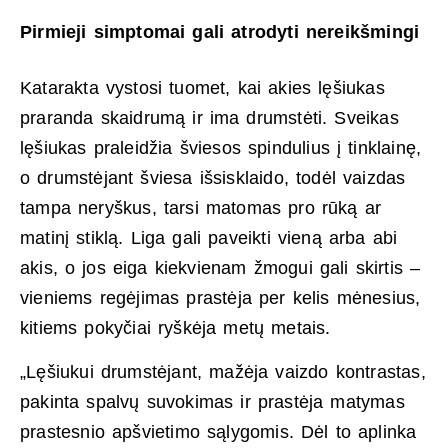
Pirmieji simptomai gali atrodyti nereikšmingi
Katarakta vystosi tuomet, kai akies lęšiukas
praranda skaidrumą ir ima drumstėti. Sveikas
lęšiukas praleidžia šviesos spindulius į tinklainę,
o drumstėjant šviesa išsisklaido, todėl vaizdas
tampa neryškus, tarsi matomas pro rūką ar
matinį stiklą. Liga gali paveikti vieną arba abi
akis, o jos eiga kiekvienam žmogui gali skirtis –
vieniems regėjimas prastėja per kelis mėnesius,
kitiems pokyčiai ryškėja metų metais.
„Lęšiukui drumstėjant, mažėja vaizdo kontrastas,
pakinta spalvų suvokimas ir prastėja matymas
prastesnio apšvietimo sąlygomis. Dėl to aplinka