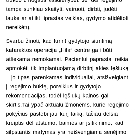
trukdo žmogaus kasdienybei. Jei dėl regėjimo
tampa sunkiau skaityti, vairuoti, dirbti, judėti
lauke ar atlikti įprastas veiklas, gydymo atidėlioti
nereikėtų.
Svarbu žinoti, kad turint gydytojo siuntimą
kataraktos operacija „Hila“ centre gali būti
atliekama nemokamai. Pacientui paprastai reikia
apmokėti tik implantuojamą dirbtinį akies lęšiuką
– jo tipas parenkamas individualiai, atsižvelgiant
į regėjimo būklę, poreikius ir gydytojo
rekomendacijas, todėl lęšiukų kainos gali
skirtis.Tai ypač aktualu žmonėms, kurie regėjimo
pokyčius pastebi jau kurį laiką, tačiau delsia
kreiptis dėl atstumo, baimės ar įsitikinimo, kad
silpstantis matymas yra neišvengiama senėjimo