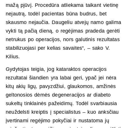
mažą pjūvį. Procedūra atliekama taikant vietinę
nejautrą, todėl pacientas būna budrus, bet
skausmo nejaučia. Daugeliu atvejų namo galima
vykti tą pačią dieną, o regėjimas pradeda gerėti
netrukus po operacijos, nors galutinis rezultatas
stabilizuojasi per kelias savaites“, – sako V.
Kilius.
Gydytojas teigia, jog kataraktos operacijos
rezultatai šiandien yra labai geri, ypač jei nėra
kitų akių ligų, pavyzdžiui, glaukomos, amžinės
geltonosios dėmės degeneracijos ar diabeto
sukeltų tinklainės pažeidimų. Todėl svarbiausia
neuždelsti kreiptis į specialistus – kuo anksčiau
įvertinami regėjimo pokyčiai ir nustatoma jų