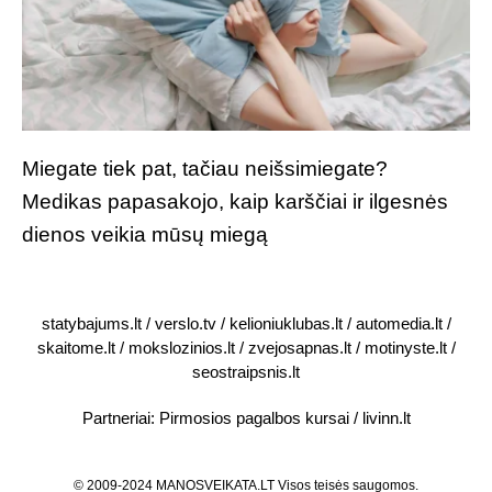
Miegate tiek pat, tačiau neišsimiegate?
Medikas papasakojo, kaip karščiai ir ilgesnės
dienos veikia mūsų miegą
statybajums.lt
/
verslo.tv
/
kelioniuklubas.lt
/
automedia.lt
/
skaitome.lt
/
mokslozinios.lt
/
zvejosapnas.lt
/
motinyste.lt
/
seostraipsnis.lt
Partneriai:
Pirmosios pagalbos kursai
/
livinn.lt
© 2009-2024 MANOSVEIKATA.LT Visos teisės saugomos.