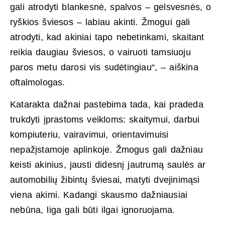
gali atrodyti blankesnė, spalvos – gelsvesnės, o
ryškios šviesos – labiau akinti. Žmogui gali
atrodyti, kad akiniai tapo nebetinkami, skaitant
reikia daugiau šviesos, o vairuoti tamsiuoju
paros metu darosi vis sudėtingiau“, – aiškina
oftalmologas.
Katarakta dažnai pastebima tada, kai pradeda
trukdyti įprastoms veikloms: skaitymui, darbui
kompiuteriu, vairavimui, orientavimuisi
nepažįstamoje aplinkoje. Žmogus gali dažniau
keisti akinius, jausti didesnį jautrumą saulės ar
automobilių žibintų šviesai, matyti dvejinimąsi
viena akimi. Kadangi skausmo dažniausiai
nebūna, liga gali būti ilgai ignoruojama.