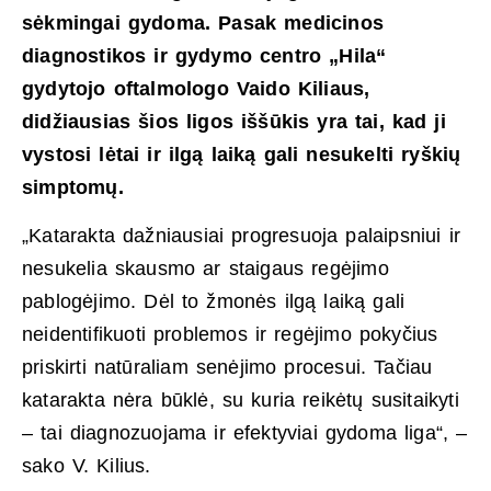
sėkmingai gydoma. Pasak medicinos
diagnostikos ir gydymo centro „Hila“
gydytojo oftalmologo Vaido Kiliaus,
didžiausias šios ligos iššūkis yra tai, kad ji
vystosi lėtai ir ilgą laiką gali nesukelti ryškių
simptomų.
„Katarakta dažniausiai progresuoja palaipsniui ir
nesukelia skausmo ar staigaus regėjimo
pablogėjimo. Dėl to žmonės ilgą laiką gali
neidentifikuoti problemos ir regėjimo pokyčius
priskirti natūraliam senėjimo procesui. Tačiau
katarakta nėra būklė, su kuria reikėtų susitaikyti
– tai diagnozuojama ir efektyviai gydoma liga“, –
sako V. Kilius.