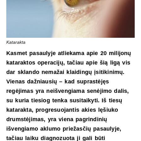
Katarakta
Kasmet pasaulyje atliekama apie 20 milijonų
kataraktos operacijų, tačiau apie šią ligą vis
dar sklando nemažai klaidingų įsitikinimų.
Vienas dažniausių – kad suprastėjęs
regėjimas yra neišvengiama senėjimo dalis,
su kuria tiesiog tenka susitaikyti. Iš tiesų
katarakta, progresuojantis akies lęšiuko
drumstėjimas, yra viena pagrindinių
išvengiamo aklumo priežasčių pasaulyje,
tačiau laiku diagnozuota ji gali būti