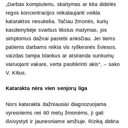
„Darbas kompiuteriu, skaitymas ar kita didelės
regos koncentracijos reikalaujanti veikla
kataraktos nesukelia. Tačiau žmonės, kurių
kasdienybėje svarbus tikslus matymas, jos
simptomus dažnai pastebi anksčiau. Jei tiems
patiems darbams reikia vis ryškesnės šviesos,
vaizdas tampa blankus ar atsiranda sunkumų
vairuojant vakare, verta pasitikrinti akis“, – sako
V. Kilius.
Katarakta nėra vien senjorų liga
Nors katarakta dažniausiai diagnozuojama
vyresniems nei 60 metų žmonėms, ji gali
išsivystyti ir jaunesniame amžiuje. Riziką didina