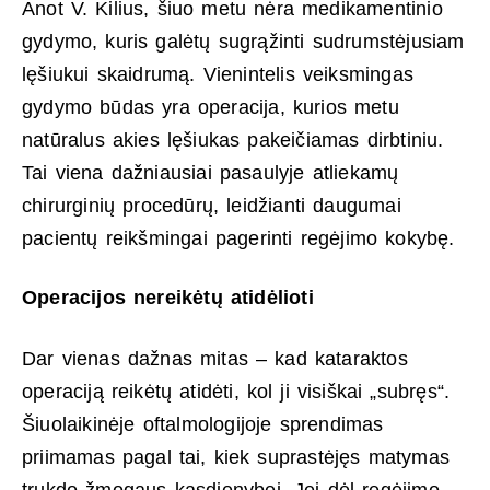
Anot V. Kilius, šiuo metu nėra medikamentinio
gydymo, kuris galėtų sugrąžinti sudrumstėjusiam
lęšiukui skaidrumą. Vienintelis veiksmingas
gydymo būdas yra operacija, kurios metu
natūralus akies lęšiukas pakeičiamas dirbtiniu.
Tai viena dažniausiai pasaulyje atliekamų
chirurginių procedūrų, leidžianti daugumai
pacientų reikšmingai pagerinti regėjimo kokybę.
Operacijos nereikėtų atidėlioti
Dar vienas dažnas mitas – kad kataraktos
operaciją reikėtų atidėti, kol ji visiškai „subręs“.
Šiuolaikinėje oftalmologijoje sprendimas
priimamas pagal tai, kiek suprastėjęs matymas