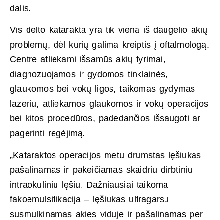
dalis.
Vis dėlto katarakta yra tik viena iš daugelio akių
problemų, dėl kurių galima kreiptis į oftalmologą.
Centre atliekami išsamūs akių tyrimai,
diagnozuojamos ir gydomos tinklainės,
glaukomos bei vokų ligos, taikomas gydymas
lazeriu, atliekamos glaukomos ir vokų operacijos
bei kitos procedūros, padedančios išsaugoti ar
pagerinti regėjimą.
„Kataraktos operacijos metu drumstas lęšiukas
pašalinamas ir pakeičiamas skaidriu dirbtiniu
intraokuliniu lęšiu. Dažniausiai taikoma
fakoemulsifikacija – lęšiukas ultragarsu
susmulkinamas akies viduje ir pašalinamas per