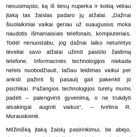
nesusimąsto, ką iš tiesų nuperka ir kokią vėliau
įtaką tas žaislas padaro jų atžalai. „Dažnai
šiuolaikiniai vaikai geriau už suaugusius moka
naudotis išmaniaisiais telefonais, kompiuteriais.
Todėl nenuostabu, jog dažnai laiko neturintys
tėveliai savo atžalai užimti pasiūlo žaidimą
telefone. Informacinės technologijos niekada
neleis nuobodžiauti, tačiau leidimas vaikui per
anksti pažinti šį pasaulį gali pakenkti jo
psichikai. Pažangios technologijos turėtų mums
padėti – palengvinti gyvenimą, o ne trukdyti
atsakingai auginti vaikus“, – tvirtina R.
Murauskienė.
Milžinišką įtaką žaislų pasirinkimui, be abejo,