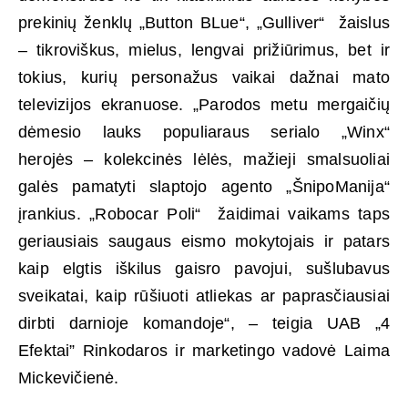
prekinių ženklų „Button BLue“, „Gulliver“ žaislus
– tikroviškus, mielus, lengvai prižiūrimus, bet ir
tokius, kurių personažus vaikai dažnai mato
televizijos ekranuose. „Parodos metu mergaičių
dėmesio lauks populiaraus serialo „Winx“
herojės – kolekcinės lėlės, mažieji smalsuoliai
galės pamatyti slaptojo agento „ŠnipoManija“
įrankius. „Robocar Poli“ žaidimai vaikams taps
geriausiais saugaus eismo mokytojais ir patars
kaip elgtis iškilus gaisro pavojui, sušlubavus
sveikatai, kaip rūšiuoti atliekas ar paprasčiausiai
dirbti darnioje komandoje“, – teigia UAB „4
Efektai” Rinkodaros ir marketingo vadovė Laima
Mickevičienė.