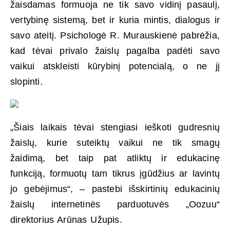
žaisdamas formuoja ne tik savo vidinį pasaulį,
vertybinę sistemą, bet ir kuria mintis, dialogus ir
savo ateitį. Psichologė R. Murauskienė pabrėžia,
kad tėvai privalo žaislų pagalba padėti savo
vaikui atskleisti kūrybinį potencialą, o ne jį
slopinti.
„Šiais laikais tėvai stengiasi ieškoti gudresnių
žaislų, kurie suteiktų vaikui ne tik smagų
žaidimą, bet taip pat atliktų ir edukacinę
funkciją, formuotų tam tikrus įgūdžius ar lavintų
jo gebėjimus“, – pastebi išskirtinių edukacinių
žaislų internetinės parduotuvės „Oozuu“
direktorius Arūnas Užupis.