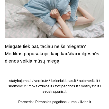
Miegate tiek pat, tačiau neišsimiegate?
Medikas papasakojo, kaip karščiai ir ilgesnės
dienos veikia mūsų miegą
statybajums.lt
/
verslo.tv
/
kelioniuklubas.lt
/
automedia.lt
/
skaitome.lt
/
mokslozinios.lt
/
zvejosapnas.lt
/
motinyste.lt
/
seostraipsnis.lt
Partneriai:
Pirmosios pagalbos kursai
/
livinn.lt