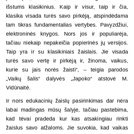
išstums klasikinius. Kaip ir visur, taip ir čia,
klasika visada turės savo pirkėją, atspindėdama
tam tikras fundamentalias vertybes. Pavyzdžiui,
elektroninės knygos. Nors jos ir populiarėja,
tačiau niekaip nepakeičia popierinės jų versijos.
Taip yra ir su klasikiniais žaislais. Jie visada
turės savo vertę ir pirkėją ir, žinoma, vaikus,
kurie su jais norės žaisti“, – teigia parodos
„Vaikų šalis“ dalyvės „Japoko“ atstovė M.
Vidūnaitė.
Ir nors edukacinių žaislų pasirinkimas dar nėra
labai madingas mūsų šalyje, tačiau pastebima,
kad tėvai pradeda kur kas atsakingiau rinkti
žaislus savo atžaloms. Jie suvokia, kad vaikas