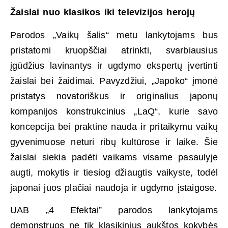
Žaislai nuo klasikos iki televizijos herojų
Parodos „Vaikų šalis“ metu lankytojams bus
pristatomi kruopščiai atrinkti, svarbiausius
įgūdžius lavinantys ir ugdymo ekspertų įvertinti
žaislai bei žaidimai. Pavyzdžiui, „Japoko“ įmonė
pristatys novatoriškus ir originalius japonų
kompanijos konstrukcinius „LaQ“, kurie savo
koncepcija bei praktine nauda ir pritaikymu vaikų
gyvenimuose neturi ribų kultūrose ir laike. Šie
žaislai siekia padėti vaikams visame pasaulyje
augti, mokytis ir tiesiog džiaugtis vaikyste, todėl
japonai juos plačiai naudoja ir ugdymo įstaigose.
UAB „4 Efektai” parodos lankytojams
demonstruos ne tik klasikinius aukštos kokybės