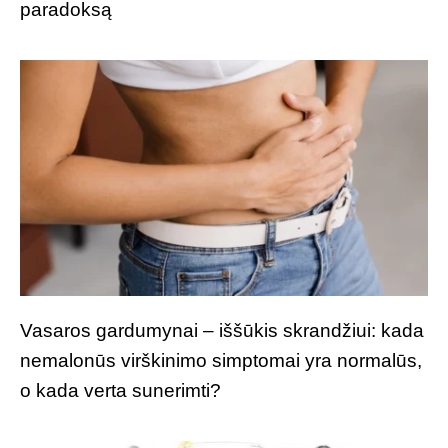
paradoksą
Vasaros gardumynai – iššūkis skrandžiui: kada
nemalonūs virškinimo simptomai yra normalūs,
o kada verta sunerimti?