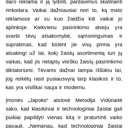
daro reklama ir ją lydinti, pardavimus skatinanti
rinkodara. Vaikai dažniausiai nori to, ką mato
reklamose ar su kuo žaidžia kiti vaikai jo
aplinkoje. Kiekvienu pasirinkimo atveju yra
svarbi tėvų atsakomybė, sąmoningumas ir
supratimas, kad būtent jie visų pirma yra
atsakingi už tai, kokį žaislų asortimentą turi jų
vaikas, kad jis netaptų visišku žaislų pasirinkimo
diktatoriumi. Tėvams dažnai tampa iššūkiu tai,
jog reikėtų rasti pusiausvyrą tarp klasikos ir to,
kas yra visiškai nauja ir modernu.
Įmonės „Japoko“ atstovė Metodija Vidūnaitė
sako, kad klasikiniai ir technologiniai žaislai gali
puikiai papildyti vienas kitą ir praturtinti vaiko
pasaulį. „Nemanau, kad technologiniai žaislai