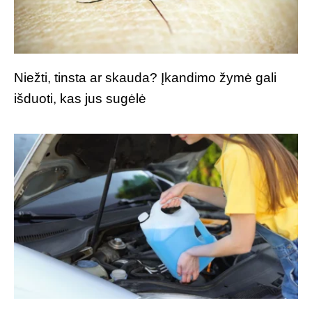
Niežti, tinsta ar skauda? Įkandimo žymė gali
išduoti, kas jus sugėlė