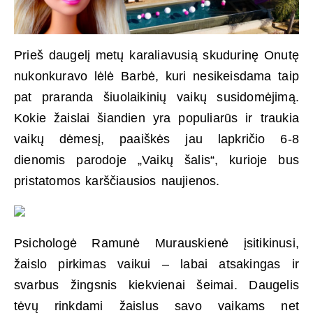
Prieš daugelį metų karaliavusią skudurinę Onutę
nukonkuravo lėlė Barbė, kuri nesikeisdama taip
pat praranda šiuolaikinių vaikų susidomėjimą.
Kokie žaislai šiandien yra populiarūs ir traukia
vaikų dėmesį, paaiškės jau lapkričio 6-8
dienomis parodoje „Vaikų šalis“, kurioje bus
pristatomos karščiausios naujienos.
Psichologė Ramunė Murauskienė įsitikinusi,
žaislo pirkimas vaikui – labai atsakingas ir
svarbus žingsnis kiekvienai šeimai. Daugelis
tėvų rinkdami žaislus savo vaikams net