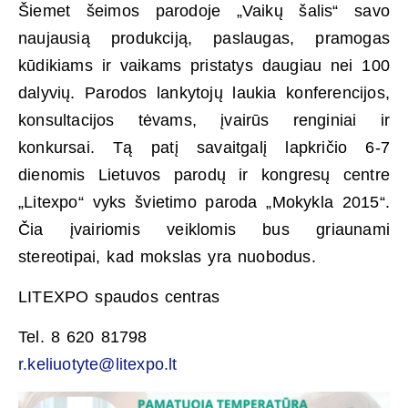
Šiemet šeimos parodoje „Vaikų šalis“ savo
naujausią produkciją, paslaugas, pramogas
kūdikiams ir vaikams pristatys daugiau nei 100
dalyvių. Parodos lankytojų laukia konferencijos,
konsultacijos tėvams, įvairūs renginiai ir
konkursai. Tą patį savaitgalį lapkričio 6-7
dienomis Lietuvos parodų ir kongresų centre
„Litexpo“ vyks švietimo paroda „Mokykla 2015“.
Čia įvairiomis veiklomis bus griaunami
stereotipai, kad mokslas yra nuobodus.
LITEXPO spaudos centras
Tel. 8 620 81798
r.keliuotyte@litexpo.lt