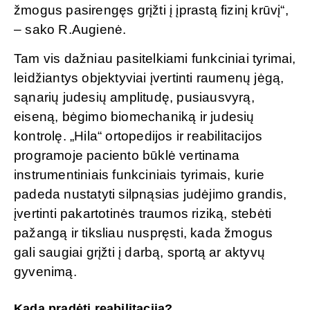
žmogus pasirengęs grįžti į įprastą fizinį krūvį“,
– sako R.Augienė.
Tam vis dažniau pasitelkiami funkciniai tyrimai,
leidžiantys objektyviai įvertinti raumenų jėgą,
sąnarių judesių amplitudę, pusiausvyrą,
eiseną, bėgimo biomechaniką ir judesių
kontrolę. „Hila“ ortopedijos ir reabilitacijos
programoje paciento būklė vertinama
instrumentiniais funkciniais tyrimais, kurie
padeda nustatyti silpnąsias judėjimo grandis,
įvertinti pakartotinės traumos riziką, stebėti
pažangą ir tiksliau nuspręsti, kada žmogus
gali saugiai grįžti į darbą, sportą ar aktyvų
gyvenimą.
Kada pradėti reabilitaciją?