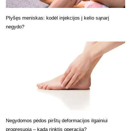
Plyšęs meniskas: kodėl injekcijos į kelio sąnarį
negydo?
Negydomos pėdos pirštų deformacijos ilgainiui
progresuoja – kada rinktis operaciją?