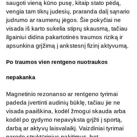
saugoti vieną kūno pusę, kitaip stato pėdą,
vengia tam tikrų judesių, praranda dalį sąnario
judrumo ar raumenų jėgos. Šie pokyčiai ne
visada iš karto sukelia stiprų skausmą, tačiau
ilgainiui didina pakartotinės traumos riziką ir
apsunkina grįžimą į ankstesnį fizinį aktyvumą.
Po traumos vien rentgeno nuotraukos
nepakanka
Magnetinio rezonanso ar rentgeno tyrimai
padeda įvertinti audinių būklę, tačiau jie ne
visada paaiškina, kodėl žmogui skauda arba
kodėl po gydymo nepavyksta grįžti į sportą,
darbą ar aktyvų laisvalaikį. Vaizdiniai tyrimai
parodo struktūrinius pakitimus, bet