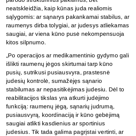
neatskleidžia, kaip kūnas juda realiomis
sąlygomis: ar sąnarys pakankamai stabilus, ar
raumenys dirba tolygiai, ar judesys atliekamas
saugiai, ar viena kūno pusė nekompensuoja
kitos silpnumo.
„Po operacijos ar medikamentinio gydymo gali
išlikti raumenų jėgos skirtumai tarp kūno
pusių, sutrikusi pusiausvyra, prastesnė
judesių kontrolė, sumažėjęs sąnario
stabilumas ar nepasitikėjimas judesiu. Dėl to
reabilitacijos tikslas yra atkurti judėjimo
funkciją: raumenų jėgą, sąnarių judrumą,
pusiausvyrą, koordinaciją ir kūno gebėjimą
saugiai atlikti kasdienius ar sportinius
judesius. Tik tada galima pagrįstai vertinti, ar