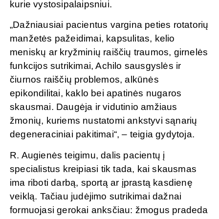
kurie vystosipalaipsniui.
„Dažniausiai pacientus vargina peties rotatorių
manžetės pažeidimai, kapsulitas, kelio
meniskų ar kryžminių raiščių traumos, girnelės
funkcijos sutrikimai, Achilo sausgyslės ir
čiurnos raiščių problemos, alkūnės
epikondilitai, kaklo bei apatinės nugaros
skausmai. Daugėja ir vidutinio amžiaus
žmonių, kuriems nustatomi ankstyvi sąnarių
degeneraciniai pakitimai“, – teigia gydytoja.
R. Augienės teigimu, dalis pacientų į
specialistus kreipiasi tik tada, kai skausmas
ima riboti darbą, sportą ar įprastą kasdienę
veiklą. Tačiau judėjimo sutrikimai dažnai
formuojasi gerokai anksčiau: žmogus pradeda