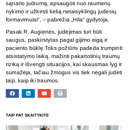
sąnario judrumą, apsaugoti nuo raumenų
nykimo ir užkirsti kelią netaisyklingų judesių
formavimuisi“, – pabrėžia „Hila“ gydytoja.
Pasak R. Augienės, judėjimas turi būti
saugus, paskirstytas pagal gijimo eigą ir
paciento būklę.Toks požiūris padeda trumpinti
atsistatymo laiką, mažinti pakartotinių traumų
riziką ir išvengti situacijos, kai skausmas lyg ir
sumažėja, tačiau žmogus vis tiek negali judėti
taip, kaip iki traumos.
TAIP PAT SKAITYKITE