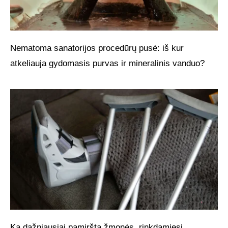
Nematoma sanatorijos procedūrų pusė: iš kur
atkeliauja gydomasis purvas ir mineralinis vanduo?
Ką dažniausiai pamiršta žmonės, rinkdamiesi