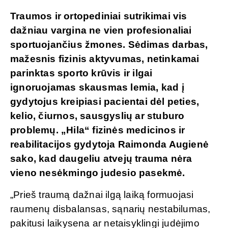
Traumos ir ortopediniai sutrikimai vis
dažniau vargina ne vien profesionaliai
sportuojančius žmones. Sėdimas darbas,
mažesnis fizinis aktyvumas, netinkamai
parinktas sporto krūvis ir ilgai
ignoruojamas skausmas lemia, kad į
gydytojus kreipiasi pacientai dėl peties,
kelio, čiurnos, sausgyslių ar stuburo
problemų. „Hila“ fizinės medicinos ir
reabilitacijos gydytoja Raimonda Augienė
sako, kad daugeliu atvejų trauma nėra
vieno nesėkmingo judesio pasekmė.
„Prieš traumą dažnai ilgą laiką formuojasi
raumenų disbalansas, sąnarių nestabilumas,
pakitusi laikysena ar netaisyklingi judėjimo