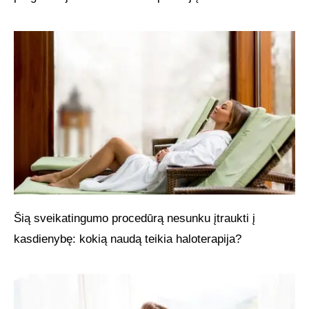
Šią sveikatingumo procedūrą nesunku įtraukti į
kasdienybę: kokią naudą teikia haloterapija?