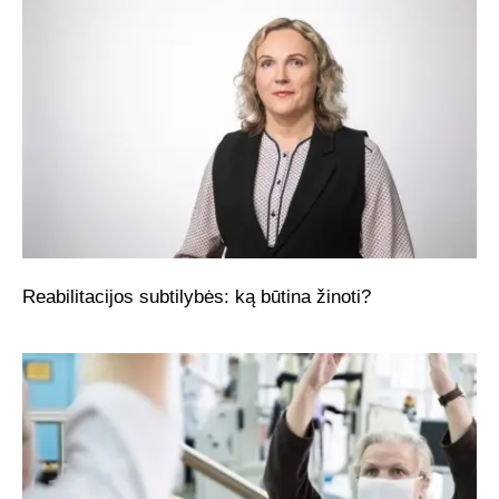
Reabilitacijos subtilybės: ką būtina žinoti?