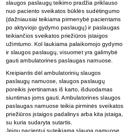
slaugos paslaugų teikimo pradžia priklauso
nuo paciento sveikatos būklės sudėtingumo
(dažniausiai teikiama pirmenybė pacientams
po aktyviojo gydymo paslaugų) ir paslaugas
teikiančios sveikatos priežiūros įstaigos
užimtumo. Kol laukiama palaikomojo gydymo
ir slaugos paslaugų, visuomet yra galimybė
gauti ambulatorines paslaugas namuose.
Kreipiantis dėl ambulatorinių slaugos
paslaugų namuose, slaugos paslaugų
poreikis įvertinamas iš karto, išduodamas
siuntimas joms gauti. Ambulatorines slaugos
paslaugas namuose teikia pirminės sveikatos
priežiūros įstaigos padalinys arba kita įstaiga,
su kuria sudaryta sutartis.
Jeigu pacientui suteikiama slauga namuose,