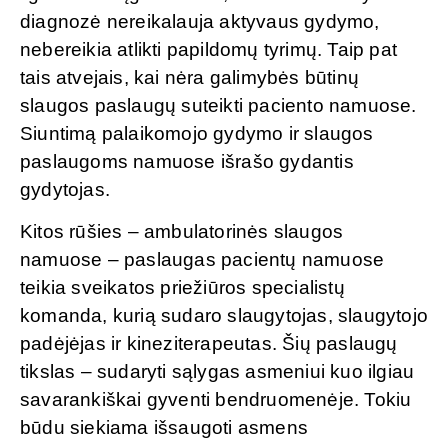
diagnozė nereikalauja aktyvaus gydymo,
nebereikia atlikti papildomų tyrimų. Taip pat
tais atvejais, kai nėra galimybės būtinų
slaugos paslaugų suteikti paciento namuose.
Siuntimą palaikomojo gydymo ir slaugos
paslaugoms namuose išrašo gydantis
gydytojas.
Kitos rūšies – ambulatorinės slaugos
namuose – paslaugas pacientų namuose
teikia sveikatos priežiūros specialistų
komanda, kurią sudaro slaugytojas, slaugytojo
padėjėjas ir kineziterapeutas. Šių paslaugų
tikslas – sudaryti sąlygas asmeniui kuo ilgiau
savarankiškai gyventi bendruomenėje. Tokiu
būdu siekiama išsaugoti asmens