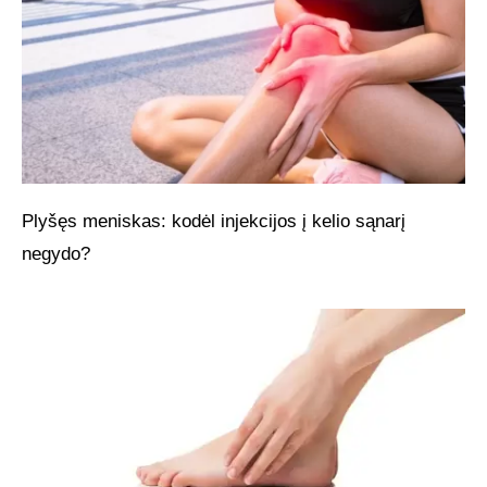
Plyšęs meniskas: kodėl injekcijos į kelio sąnarį
negydo?