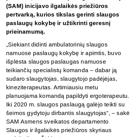
(SAM) inicijavo ilgalaikės priežiūros
pertvarką, kurios tikslas gerinti slaugos
paslaugų kokybę ir užtikrinti geresnį
prieinamumą.
„Siekiant didinti ambulatorinių slaugos
namuose paslaugų kokybę ir apimtis, buvo
išplėsta slaugos paslaugas namuose
teikiančių specialistų komanda – dabar ją
sudaro slaugytojas, slaugytojo padėjėjas,
kineziterapeutas. Artimiausiu metu
planuojama komandą papildyti ergoterapeutu.
Iki 2020 m. slaugos paslaugą galėjo teikti su
šeimos gydytoju dirbantis slaugytojas“, – sakė
SAM Asmens sveikatos departamento
Slaugos ir ilgalaikės priežiūros skyriaus