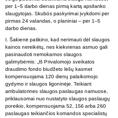
per 1–5 darbo dienas pirmą kartą apsilanko
slaugytojas. Skubūs paskyrimai įvykdomi per
pirmas 24 valandas, o planiniai – per 1–5
darbo dienas.
I. Šakienė patikino, kad nerimauti dėl slaugos
kainos nereikėtų, nes kiekvienas asmuo gali
pasinaudoti nemokamos slaugos
galimybėmis: „Iš Privalomojo sveikatos
draudimo fondo biudžeto lėšų kasmet
kompensuojama 120 dienų palaikomojo
gydymo ir slaugos ligoninėje. Teikiant
ambulatorines slaugos paslaugas namuose,
priklausomai nuo nustatyto slaugos paslaugų
poreikio, kompensuojama 52, 156 arba 260
paslaugas teikiančios komandos specialistų