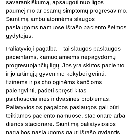
savarankiškumą, apsaugoti nuo ligos
paūmėjimo ar esamų simptomų progresavimo.
Siuntimą ambulatorinėms slaugos
paslaugoms namuose išrašo paciento šeimos
gydytojas.
Paliatyvioji pagalba – tai slaugos paslaugos
pacientams, kamuojamiems nepagydomų
progresuojančių ligų. Jos yra skirtos paciento
ir jo artimųjų gyvenimo kokybei gerinti,
fizinėms ir psichologinėms kančioms
palengvinti, padėti spręsti kitas
psichosocialines ir dvasines problemas.
Paliatyviosios pagalbos paslaugos gali būti
teikiamos paciento namuose, stacionare arba
dienos stacionare. Siuntimą paliatyviosios
pagalbos paslaugoms gauti išrašo gydantis