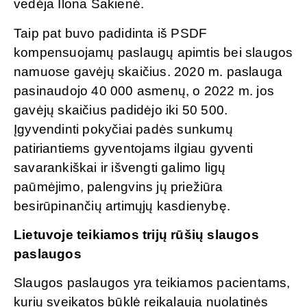
vedėja Ilona Šakienė.
Taip pat buvo padidinta iš PSDF
kompensuojamų paslaugų apimtis bei slaugos
namuose gavėjų skaičius. 2020 m. paslauga
pasinaudojo 40 000 asmenų, o 2022 m. jos
gavėjų skaičius padidėjo iki 50 500.
Įgyvendinti pokyčiai padės sunkumų
patiriantiems gyventojams ilgiau gyventi
savarankiškai ir išvengti galimo ligų
paūmėjimo, palengvins jų priežiūra
besirūpinančių artimųjų kasdienybę.
Lietuvoje teikiamos trijų rūšių slaugos
paslaugos
Slaugos paslaugos yra teikiamos pacientams,
kurių sveikatos būklė reikalauja nuolatinės