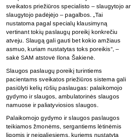
sveikatos priežiūros specialisto – slaugytojo ar
slaugytojo padėjėjo – pagalbos. „Tai
nustatoma pagal specialų klausimyną
vertinant tokių paslaugų poreikį konkrečiu
atveju. Slaugą gali gauti bet kokio amžiaus
asmuo, kuriam nustatytas toks poreikis“, –
sakė SAM atstovė Ilona Šakienė.
Slaugos paslaugų poreikį turintiems
pacientams sveikatos priežiūros sistema gali
pasiūlyti kelių rūšių paslaugas: palaikomojo
gydymo ir slaugos, ambulatorinės slaugos
namuose ir paliatyviosios slaugos.
Palaikomojo gydymo ir slaugos paslaugos
teikiamos žmonėms, sergantiems lėtinėmis
ligomis ir neįgaliesiems, kuriems nustatyta