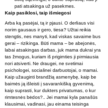
pati atsakinga už pasekmes.
Kaip pasiklosi, taip išmiegosi
Arba ką pasėjai, tą ir pjausi. O derliaus visi
norim gausaus ir gero, tiesa? Užtai reikia
stengtis, nes manyti, kad viskas savaime bus
gerai – rizikinga. Būti mama – be abejonės,
labai atsakingas darbas, juk mama dukrai yra
tas žmogus, kuriam iš prigimties ji pirmiausia
nori atsiverti. Ne draugei, ne svetimai
psichologei, socialinei darbuotojai, o mamai.
Kaip užauginti brandžią asmenybę, kaip be
baimės ją išleisti į savarankišką gyvenimą,
kaip suprasti, kur dukters privatumas, o kur
rimtesnės bėdos?.. Jei mamai kyla panašūs
klausimai, vadinasi, jau einama teisinga