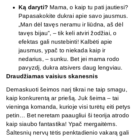
Ką daryti?
Mama, o kaip tu pati jautiesi?
Papasakokite dukrai apie savo jausmus.
„Man dėl tavęs neramu ir liūdna, aš dėl
tavęs bijau”, – tik keli atviri žodžiai, o
efektas gali nustebinti! Kalbėti apie
jausmus, ypač to niekada kaip ir
nedarius, – sunku. Bet jei mama rodo
pavyzdį, dukra atsivers daug lengviau.
Draudžiamas vaisius skanesnis
Demaskuoti šeimos narį tikrai ne taip smagu,
kaip konkurentą ar priešą. Juk šeima – tai
vieninga komanda, kurioje visi turėtų eiti petys
petin… Bet neretam paaugliui ši teorija atrodo
kaip siaubo fantastika! Ypač mergaitėms.
Šaltesnių nervų tėtis penktadienio vakarą gali