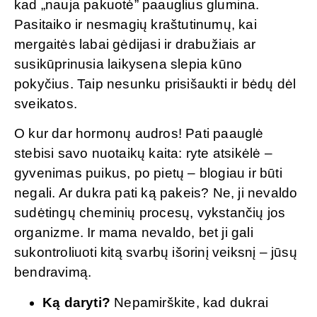
kad „nauja pakuotė” paauglius glumina.
Pasitaiko ir nesmagių kraštutinumų, kai
mergaitės labai gėdijasi ir drabužiais ar
susikūprinusia laikysena slepia kūno
pokyčius. Taip nesunku prisišaukti ir bėdų dėl
sveikatos.
O kur dar hormonų audros! Pati paauglė
stebisi savo nuotaikų kaita: ryte atsikėlė –
gyvenimas puikus, po pietų – blogiau ir būti
negali. Ar dukra pati ką pakeis? Ne, ji nevaldo
sudėtingų cheminių procesų, vykstančių jos
organizme. Ir mama nevaldo, bet ji gali
sukontroliuoti kitą svarbų išorinį veiksnį – jūsų
bendravimą.
Ką daryti?
Nepamirškite, kad dukrai