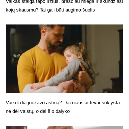
Vaikas staiga tapo irzlus, prasčiau miega ir skundžiasi
kojų skausmu? Tai gali būti augimo šuolis
Vaikui diagnozavo astmą? Dažniausiai tėvai suklysta
ne dėl vaistų, o dėl šio dalyko