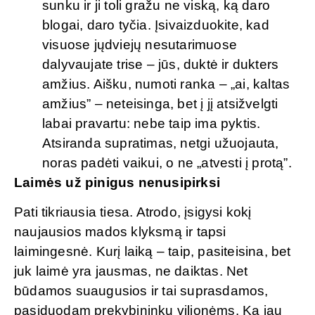
sunku ir ji toli gražu ne viską, ką daro
blogai, daro tyčia. Įsivaizduokite, kad
visuose jųdviejų nesutarimuose
dalyvaujate trise – jūs, duktė ir dukters
amžius. Aišku, numoti ranka – „ai, kaltas
amžius” – neteisinga, bet į jį atsižvelgti
labai pravartu: nebe taip ima pyktis.
Atsiranda supratimas, netgi užuojauta,
noras padėti vaikui, o ne „atvesti į protą”.
Laimės už pinigus nenusipirksi
Pati tikriausia tiesa. Atrodo, įsigysi kokį
naujausios mados klyksmą ir tapsi
laimingesnė. Kurį laiką – taip, pasiteisina, bet
juk laimė yra jausmas, ne daiktas. Net
būdamos suaugusios ir tai suprasdamos,
pasiduodam prekybininkų vilionėms. Ką jau