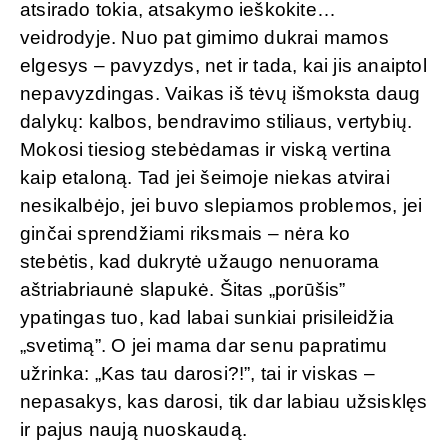
atsirado tokia, atsakymo ieškokite…
veidrodyje. Nuo pat gimimo dukrai mamos
elgesys – pavyzdys, net ir tada, kai jis anaiptol
nepavyzdingas. Vaikas iš tėvų išmoksta daug
dalykų: kalbos, bendravimo stiliaus, vertybių.
Mokosi tiesiog stebėdamas ir viską vertina
kaip etaloną. Tad jei šeimoje niekas atvirai
nesikalbėjo, jei buvo slepiamos problemos, jei
ginčai sprendžiami riksmais – nėra ko
stebėtis, kad dukrytė užaugo nenuorama
aštriabriaunė slapukė. Šitas „porūšis”
ypatingas tuo, kad labai sunkiai prisileidžia
„svetimą”. O jei mama dar senu papratimu
užrinka: „Kas tau darosi?!”, tai ir viskas –
nepasakys, kas darosi, tik dar labiau užsisklęs
ir pajus naują nuoskaudą.