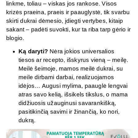
linkme, toliau – viskas jos rankose. Visos
krizės praeina, praeis ir paauglystė, tik svarbu
skirti dukrai dėmesio, įdiegti vertybes, kitaip
sakant – padėti suvokti, kur ta riba tarp gėrio ir
blogio.
Ką daryti?
Nėra jokios universalios
tiesos ar recepto, išskyrus vieną – meilę.
Meilė šeimoje, mamos meilė dukrai, su
meile dirbami darbai, realizuojamos
idėjos… Augusi mylima, paauglė lengvai
atras savo kelią, išsikels tikslus, o mama
didžiuosis užauginusi savarankišką,
pasitikinčią savimi ir žinančią, ko nori,
dukrą.