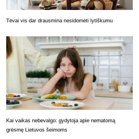
Tėvai vis dar drausmina nesidomėti lytiškumu
Kai vaikas nebevalgo: gydytoja apie nematomą
grėsmę Lietuvos šeimoms