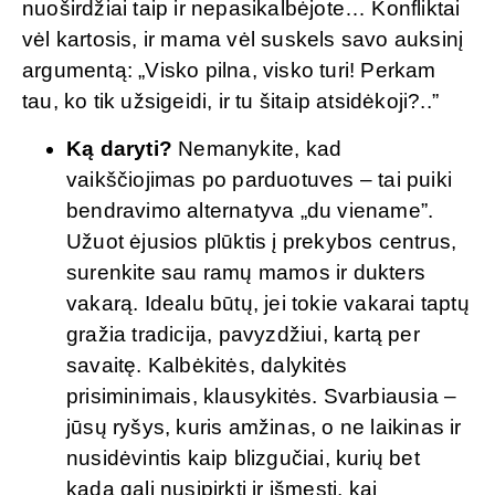
nuoširdžiai taip ir nepasikalbėjote… Konfliktai
vėl kartosis, ir mama vėl suskels savo auksinį
argumentą: „Visko pilna, visko turi! Perkam
tau, ko tik užsigeidi, ir tu šitaip atsidėkoji?..”
Ką daryti?
Nemanykite, kad
vaikščiojimas po parduotuves – tai puiki
bendravimo alternatyva „du viename”.
Užuot ėjusios plūktis į prekybos centrus,
surenkite sau ramų mamos ir dukters
vakarą. Idealu būtų, jei tokie vakarai taptų
gražia tradicija, pavyzdžiui, kartą per
savaitę. Kalbėkitės, dalykitės
prisiminimais, klausykitės. Svarbiausia –
jūsų ryšys, kuris amžinas, o ne laikinas ir
nusidėvintis kaip blizgučiai, kurių bet
kada gali nusipirkti ir išmesti, kai