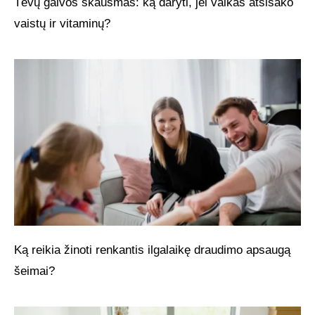
Tėvų galvos skausmas: ką daryti, jei vaikas atsisako
vaistų ir vitaminų?
Ką reikia žinoti renkantis ilgalaikę draudimo apsaugą
šeimai?