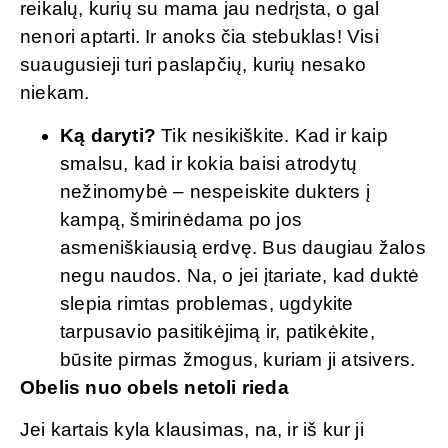
reikalų, kurių su mama jau nedrįsta, o gal
nenori aptarti. Ir anoks čia stebuklas! Visi
suaugusieji turi paslapčių, kurių nesako
niekam.
Ką daryti?
Tik nesikiškite. Kad ir kaip
smalsu, kad ir kokia baisi atrodytų
nežinomybė – nespeiskite dukters į
kampą, šmirinėdama po jos
asmeniškiausią erdvę. Bus daugiau žalos
negu naudos. Na, o jei įtariate, kad duktė
slepia rimtas problemas, ugdykite
tarpusavio pasitikėjimą ir, patikėkite,
būsite pirmas žmogus, kuriam ji atsivers.
Obelis nuo obels netoli rieda
Jei kartais kyla klausimas, na, ir iš kur ji