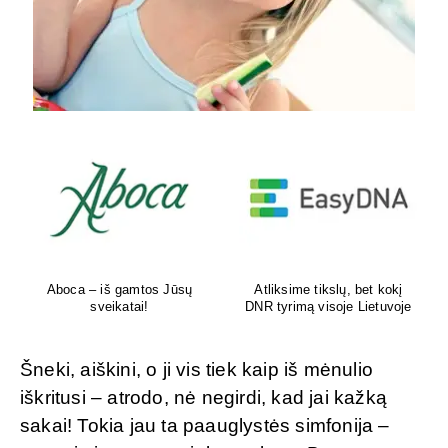
Aboca – iš gamtos Jūsų
Atliksime tikslų, bet kokį
sveikatai!
DNR tyrimą visoje Lietuvoje
Šneki, aiškini, o ji vis tiek kaip iš mėnulio
iškritusi – atrodo, nė negirdi, kad jai kažką
sakai! Tokia jau ta paauglystės simfonija –