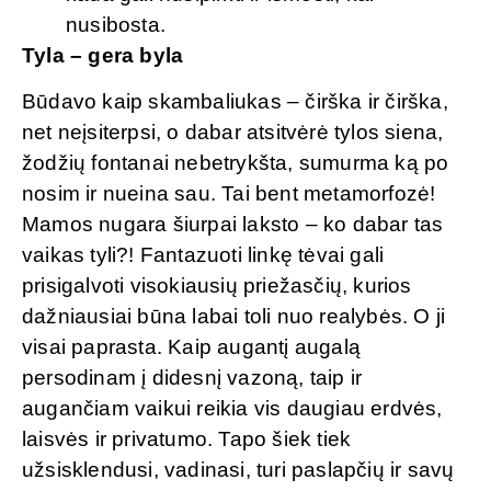
nusibosta.
Tyla – gera byla
Būdavo kaip skambaliukas – čirška ir čirška,
net neįsiterpsi, o dabar atsitvėrė tylos siena,
žodžių fontanai nebetrykšta, sumurma ką po
nosim ir nueina sau. Tai bent metamorfozė!
Mamos nugara šiurpai laksto – ko dabar tas
vaikas tyli?! Fantazuoti linkę tėvai gali
prisigalvoti visokiausių priežasčių, kurios
dažniausiai būna labai toli nuo realybės. O ji
visai paprasta. Kaip augantį augalą
persodinam į didesnį vazoną, taip ir
augančiam vaikui reikia vis daugiau erdvės,
laisvės ir privatumo. Tapo šiek tiek
užsisklendusi, vadinasi, turi paslapčių ir savų