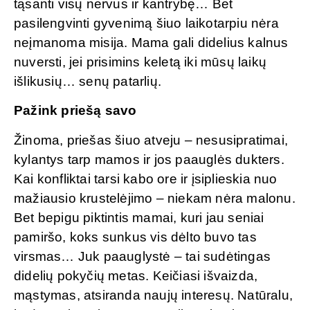
tąsanti visų nervus ir kantrybę… Bet
pasilengvinti gyvenimą šiuo laikotarpiu nėra
neįmanoma misija. Mama gali didelius kalnus
nuversti, jei prisimins keletą iki mūsų laikų
išlikusių… senų patarlių.
Pažink priešą savo
Žinoma, priešas šiuo atveju – nesusipratimai,
kylantys tarp mamos ir jos paauglės dukters.
Kai konfliktai tarsi kabo ore ir įsiplieskia nuo
mažiausio krustelėjimo – niekam nėra malonu.
Bet bepigu piktintis mamai, kuri jau seniai
pamiršo, koks sunkus vis dėlto buvo tas
virsmas… Juk paauglystė – tai sudėtingas
didelių pokyčių metas. Keičiasi išvaizda,
mąstymas, atsiranda naujų interesų. Natūralu,