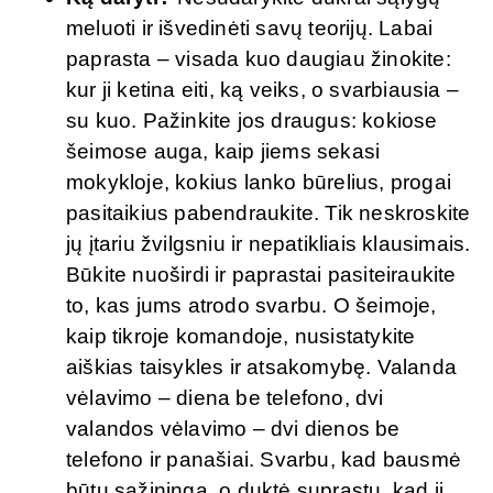
meluoti ir išvedinėti savų teorijų. Labai
paprasta – visada kuo daugiau žinokite:
kur ji ketina eiti, ką veiks, o svarbiausia –
su kuo. Pažinkite jos draugus: kokiose
šeimose auga, kaip jiems sekasi
mokykloje, kokius lanko būrelius, progai
pasitaikius pabendraukite. Tik neskroskite
jų įtariu žvilgsniu ir nepatikliais klausimais.
Būkite nuoširdi ir paprastai pasiteiraukite
to, kas jums atrodo svarbu. O šeimoje,
kaip tikroje komandoje, nusistatykite
aiškias taisykles ir atsakomybę. Valanda
vėlavimo – diena be telefono, dvi
valandos vėlavimo – dvi dienos be
telefono ir panašiai. Svarbu, kad bausmė
būtų sąžininga, o duktė suprastų, kad ji