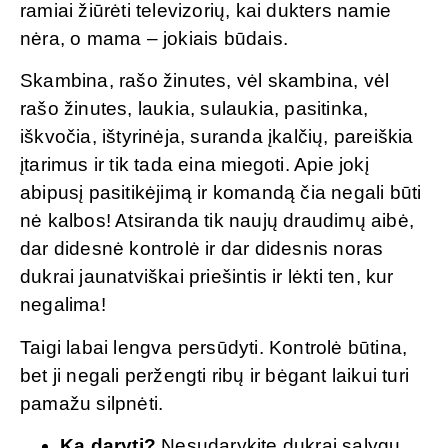
ramiai žiūrėti televizorių, kai dukters namie
nėra, o mama – jokiais būdais.
Skambina, rašo žinutes, vėl skambina, vėl
rašo žinutes, laukia, sulaukia, pasitinka,
iškvočia, ištyrinėja, suranda įkalčių, pareiškia
įtarimus ir tik tada eina miegoti. Apie jokį
abipusį pasitikėjimą ir komandą čia negali būti
nė kalbos! Atsiranda tik naujų draudimų aibė,
dar didesnė kontrolė ir dar didesnis noras
dukrai jaunatviškai priešintis ir lėkti ten, kur
negalima!
Taigi labai lengva persūdyti. Kontrolė būtina,
bet ji negali peržengti ribų ir bėgant laikui turi
pamažu silpnėti.
Ką daryti?
Nesudarykite dukrai sąlygų