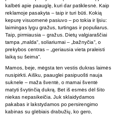
kalbėti apie paauglę, kuri dar patiklesnė. Kaip
reklamoje pasakyta – taip ir turi būti. Kokią
kepurę visuomenė pasiuvo – po tokia ir lįsiu:
laimingas lygu gražus, turtingas ir populiarus.
Taip, pirmiausia – gražus. Dietų valgiaraščiai
tampa „malda”, soliariumai – „bažnyčia”, o
prekybos centras – „geriausia vieta praleisti
laiką su šeima”.
Mamos, beje, mėgsta ten vestis dukras laimės
nusipirkti. Aišku, paauglei pasipuošti nauja
suknele – maža šventė, o mamai šventė
matyti švytinčią dukrą. Bet iš esmės dėl šito
niekas nepasikeičia. Juk sklaidydamos
pakabas ir lakstydamos po persirengimo
kabinas su glėbiais drabužių, ko gero,