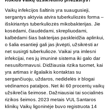
Vaikų infekcijos šaltinis yra suaugusieji,
sergantys aktyvia atvira tuberkuliozės forma –
išskiriantys tuberkuliozės mikobakterijas. Jie
kosėdami, čiaudėdami, skrepliuodami,
kalbėdami šias bakterijas paskleidžia aplinkui,
o šalia esantieji gali jas įkvėpti, užsikrėsti ar
net susirgti tuberkulioze. Vaikai yra imlesni
infekcijai, nes jų imuninė sistema iki galo dar
nesusiformavusi. Didžiausia rizika tuomet, kai
yra artimas ir ilgalaikis kontaktas su
sergančiuoju, uždaros, nedidelės ir blogai
vėdinamos patalpos. Net iki 60 procentų vaikų
užsikrečia šeimose. Dažniausiai tai socialinės
rizikos šeimos. 2023 metais VUL Santaros
klinikų Vaikų ligoninėje buvo registruota 14