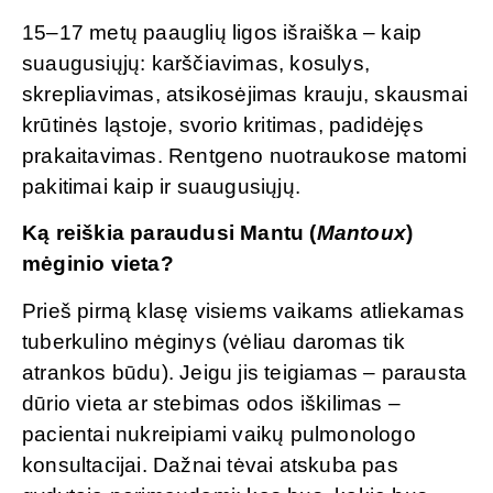
15–17 metų paauglių ligos išraiška – kaip
suaugusiųjų: karščiavimas, kosulys,
skrepliavimas, atsikosėjimas krauju, skausmai
krūtinės ląstoje, svorio kritimas, padidėjęs
prakaitavimas. Rentgeno nuotraukose matomi
pakitimai kaip ir suaugusiųjų.
Ką reiškia paraudusi Mantu (
Mantoux
)
mėginio vieta?
Prieš pirmą klasę visiems vaikams atliekamas
tuberkulino mėginys (vėliau daromas tik
atrankos būdu). Jeigu jis teigiamas – parausta
dūrio vieta ar stebimas odos iškilimas –
pacientai nukreipiami vaikų pulmonologo
konsultacijai. Dažnai tėvai atskuba pas