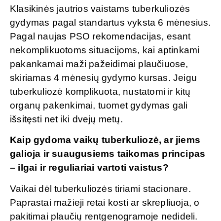
Klasikinės jautrios vaistams tuberkuliozės
gydymas pagal standartus vyksta 6 mėnesius.
Pagal naujas PSO rekomendacijas, esant
nekomplikuotoms situacijoms, kai aptinkami
pakankamai maži pažeidimai plaučiuose,
skiriamas 4 mėnesių gydymo kursas. Jeigu
tuberkuliozė komplikuota, nustatomi ir kitų
organų pakenkimai, tuomet gydymas gali
išsitęsti net iki dvejų metų.
Kaip gydoma vaikų tuberkuliozė, ar jiems
galioja ir suaugusiems taikomas principas
– ilgai ir reguliariai vartoti vaistus?
Vaikai dėl tuberkuliozės tiriami stacionare.
Paprastai mažieji retai kosti ar skrepliuoja, o
pakitimai plaučių rentgenogramoje nedideli.