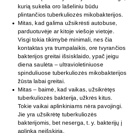
kurią sukelia oro lašeliniu būdu
plintančios tuberkuliozės mikobakterijos.
Mitas, kad galima užsikrėsti autobuse,
parduotuvėje ar kitoje viešoje vietoje.
Visgi tokia tikimybė minimali, nes čia
kontaktas yra trumpalaikis, ore tvyrančios
bakterijos greitai išsisklaido, ypač jeigu
diena saulėta – ultravioletiniuose
spinduliuose tuberkuliozės mikobakterijos
žūsta labai greitai.
Mitas – baimė, kad vaikas, užsikrėtęs
tuberkuliozės bakterija, užkrės kitus.
Tokie vaikai aplinkiniams nėra pavojingi.
Jie yra užsikrėtę tuberkuliozės
bakterijomis, bet neserga, t. y. bakterijų į
aplinką neišskiria.