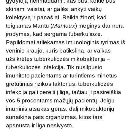
gydytoją nerimaudami: kas bus, kokie bus
skiriami vaistai, ar galės lankyti vaikų
kolektyvą ir panašiai. Reikia žinoti, kad
teigiamas Mantu (
Mantoux
) mėginys dar nėra
įrodymas, kad sergama tuberkulioze.
Papildomai atliekamas imunologinis tyrimas iš
veninio kraujo, kuris patikslina, ar vaikas
užsikrėtęs tuberkuliozės mikobakterija –
tuberkuliozės infekcija. Tik nusilpusio
imuniteto pacientams ar turintiems minėtus
gretutinius rizikos faktorius, tuberkuliozės
infekcija gali pereiti į ligą, tačiau ji pasireiškia
vos 5 procentams mažųjų pacientų. Jeigu
imuninis atsakas geras, dalį mikobakterijų
sunaikina pats organizmas, kitos tarsi
apsnūsta ir liga nesivysto.