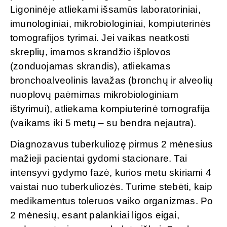
Ligoninėje atliekami išsamūs laboratoriniai,
imunologiniai, mikrobiologiniai, kompiuterinės
tomografijos tyrimai. Jei vaikas neatkosti
skreplių, imamos skrandžio išplovos
(zonduojamas skrandis), atliekamas
bronchoalveolinis lavažas (bronchų ir alveolių
nuoplovų paėmimas mikrobiologiniam
ištyrimui), atliekama kompiuterinė tomografija
(vaikams iki 5 metų – su bendra nejautra).
Diagnozavus tuberkuliozę pirmus 2 mėnesius
mažieji pacientai gydomi stacionare. Tai
intensyvi gydymo fazė, kurios metu skiriami 4
vaistai nuo tuberkuliozės. Turime stebėti, kaip
medikamentus toleruos vaiko organizmas. Po
2 mėnesių, esant palankiai ligos eigai,