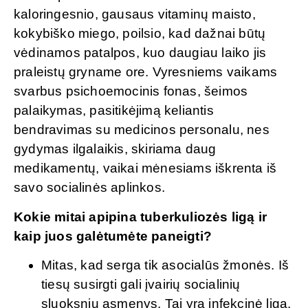
kaloringesnio, gausaus vitaminų maisto,
kokybiško miego, poilsio, kad dažnai būtų
vėdinamos patalpos, kuo daugiau laiko jis
praleistų gryname ore. Vyresniems vaikams
svarbus psichoemocinis fonas, šeimos
palaikymas, pasitikėjimą keliantis
bendravimas su medicinos personalu, nes
gydymas ilgalaikis, skiriama daug
medikamentų, vaikai mėnesiams iškrenta iš
savo socialinės aplinkos.
Kokie mitai apipina tuberkuliozės ligą ir
kaip juos galėtumėte paneigti?
Mitas, kad serga tik asocialūs žmonės. Iš
tiesų susirgti gali įvairių socialinių
sluoksnių asmenys. Tai yra infekcinė liga,