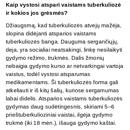
Kaip vystosi atspari vaistams tuberkuliozė
ir kokios jos grėsmės?
Džiaugsmą, kad tuberkuliozės atvejų mažėja,
slopina didėjanti atsparios vaistams
tuberkuliozės banga. Dauguma sergančiųjų,
deja, yra socialiai neatsakingi, linkę nesilaikyti
gydymo režimo, trukmės. Dalis žmonių
nebaigia gydymo kurso ar netvarkingai vartoja
vaistus, todėl vystosi atsparumas
medikamentams. Ši tuberkuliozės forma gali
atkeliauti ir iš kitų šalių, kuriose sergamumas
labai didelis. Atsparios vaistams tuberkuliozės
gydymas daug sudėtingesnis, skiriami 5–6
prieštuberkulioziniai vaistai, ilgėja gydymo
trukmė (iki 18 mėn.), išauga gydymo kaštai.