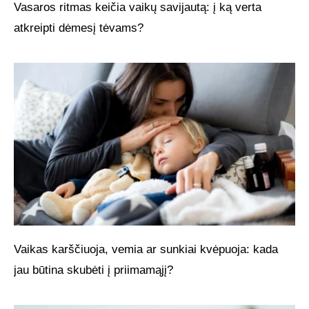
Vasaros ritmas keičia vaikų savijautą: į ką verta
atkreipti dėmesį tėvams?
Vaikas karščiuoja, vemia ar sunkiai kvėpuoja: kada
jau būtina skubėti į priimamąjį?