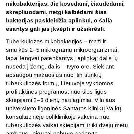
mikobakterijas. Jie kosėdami, čiaudėdami,
skrepliuodami, netgi kalbėdami šias
bakterijas paskleidžia aplinkui, o šalia
esantys gali jas įkvėpti ir užsikrėsti.
Tuberkuliozės mikobakterijos – maži ir
smulkūs 2–5 mikrogramų mikroorganizmai,
labai lengvai patenkantys į aplinką: dalis jų
nusėda į žemę, dalis – tvyro ore. Siekiant
apsaugoti mažuosius nuo itin sunkių
tuberkuliozės formų, Lietuvoje vykdomos
profilaktinės programos: nuo šios ligos
skiepijami 2–3 dienų naujagimiai. Vilniaus
universiteto ligoninės Santaros klinikų Vaikų
konsultacinėje poliklinikoje vakcina nuo
tuberkuliozės vaikai skiepijami ir iki dvejų metų
amžiaus, jeigu tai nebuvo padaryta