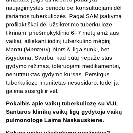
naujagimystės periodu bei konsultuojami dėl
įtariamos tuberkuliozės. Pagal SAM įsakymą
profilaktiškai dėl užsikrėtimo tuberkulioze
tikrinami priešmokyklinio 6–7 metų amžiaus
vaikai, atliekant įodinį tuberkulino mėginį
Mantu (
Mantoux
). Nors ši liga sunki, bet
išgydoma. Svarbu, kad būtų nepažeistas
gydymo režimas, toleruojami medikamentai,
nenutrauktas gydymo kursas. Persirgus
tuberkulioze imunitetas nesusidaro, todėl ja
galima susirgti ir vėl.
Pokalbis apie vaikų tuberkuliozę su VUL
Santaros klinikų vaikų ligų gydytoja vaikų
pulmonologe Laima Naskauskiene.
Kokios vaikų užsikrėtimo priežastys?