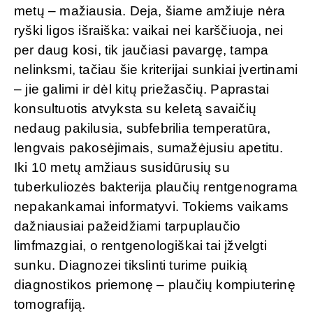
metų – mažiausia. Deja, šiame amžiuje nėra
ryški ligos išraiška: vaikai nei karščiuoja, nei
per daug kosi, tik jaučiasi pavargę, tampa
nelinksmi, tačiau šie kriterijai sunkiai įvertinami
– jie galimi ir dėl kitų priežasčių. Paprastai
konsultuotis atvyksta su keletą savaičių
nedaug pakilusia, subfebrilia temperatūra,
lengvais pakosėjimais, sumažėjusiu apetitu.
Iki 10 metų amžiaus susidūrusių su
tuberkuliozės bakterija plaučių rentgenograma
nepakankamai informatyvi. Tokiems vaikams
dažniausiai pažeidžiami tarpuplaučio
limfmazgiai, o rentgenologiškai tai įžvelgti
sunku. Diagnozei tikslinti turime puikią
diagnostikos priemonę – plaučių kompiuterinę
tomografiją.