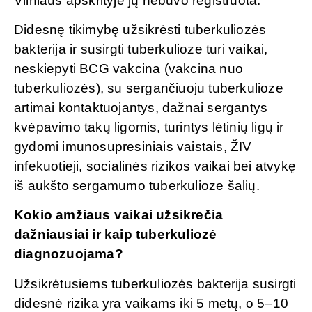
Vilniaus apskrityje jų nebuvo registruota.
Didesnę tikimybę užsikrėsti tuberkuliozės
bakterija ir susirgti tuberkulioze turi vaikai,
neskiepyti BCG vakcina (vakcina nuo
tuberkuliozės), su sergančiuoju tuberkulioze
artimai kontaktuojantys, dažnai sergantys
kvėpavimo takų ligomis, turintys lėtinių ligų ir
gydomi imunosupresiniais vaistais, ŽIV
infekuotieji, socialinės rizikos vaikai bei atvykę
iš aukšto sergamumo tuberkulioze šalių.
Kokio amžiaus vaikai užsikrečia
dažniausiai ir kaip tuberkuliozė
diagnozuojama?
Užsikrėtusiems tuberkuliozės bakterija susirgti
didesnė rizika yra vaikams iki 5 metų, o 5–10