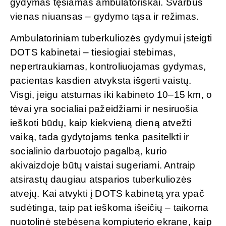
gydymas tęsiamas ambulatoriškai. Svarbus
vienas niuansas – gydymo tąsa ir režimas.
Ambulatoriniam tuberkuliozės gydymui įsteigti
DOTS kabinetai – tiesiogiai stebimas,
nepertraukiamas, kontroliuojamas gydymas,
pacientas kasdien atvyksta išgerti vaistų.
Visgi, jeigu atstumas iki kabineto 10–15 km, o
tėvai yra socialiai pažeidžiami ir nesiruošia
ieškoti būdų, kaip kiekvieną dieną atvežti
vaiką, tada gydytojams tenka pasitelkti ir
socialinio darbuotojo pagalbą, kurio
akivaizdoje būtų vaistai sugeriami. Antraip
atsirastų daugiau atsparios tuberkuliozės
atvejų. Kai atvykti į DOTS kabinetą yra ypač
sudėtinga, taip pat ieškoma išeičių – taikoma
nuotolinė stebėsena kompiuterio ekrane, kaip