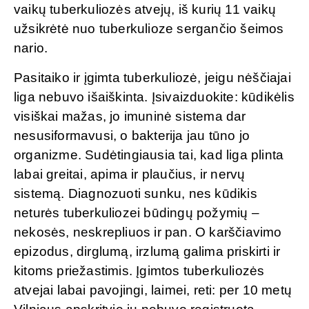
vaikų tuberkuliozės atvejų, iš kurių 11 vaikų
užsikrėtė nuo tuberkulioze sergančio šeimos
nario.
Pasitaiko ir įgimta tuberkuliozė, jeigu nėščiajai
liga nebuvo išaiškinta. Įsivaizduokite: kūdikėlis
visiškai mažas, jo imuninė sistema dar
nesusiformavusi, o bakterija jau tūno jo
organizme. Sudėtingiausia tai, kad liga plinta
labai greitai, apima ir plaučius, ir nervų
sistemą. Diagnozuoti sunku, nes kūdikis
neturės tuberkuliozei būdingų požymių –
nekosės, neskrepliuos ir pan. O karščiavimo
epizodus, dirglumą, irzlumą galima priskirti ir
kitoms priežastimis. Įgimtos tuberkuliozės
atvejai labai pavojingi, laimei, reti: per 10 metų