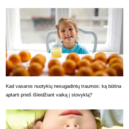
Kad vasaros nuotykių nesugadintų traumos: ką būtina
aptarti prieš išleidžiant vaiką į stovyklą?