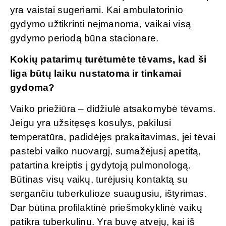
yra vaistai sugeriami. Kai ambulatorinio
gydymo užtikrinti neįmanoma, vaikai visą
gydymo periodą būna stacionare.
Kokių patarimų turėtumėte tėvams, kad ši
liga būtų laiku nustatoma ir tinkamai
gydoma?
Vaiko priežiūra – didžiulė atsakomybė tėvams.
Jeigu yra užsitęsęs kosulys, pakilusi
temperatūra, padidėjęs prakaitavimas, jei tėvai
pastebi vaiko nuovargį, sumažėjusį apetitą,
patartina kreiptis į gydytoją pulmonologą.
Būtinas visų vaikų, turėjusių kontaktą su
sergančiu tuberkulioze suaugusiu, ištyrimas.
Dar būtina profilaktinė priešmokyklinė vaikų
patikra tuberkulinu. Yra buvę atvejų, kai iš