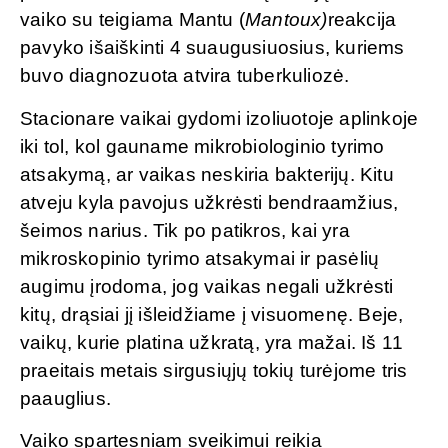
vaiko su teigiama Mantu (
Mantoux)
reakcija
pavyko išaiškinti 4 suaugusiuosius, kuriems
buvo diagnozuota atvira tuberkuliozė.
Stacionare vaikai gydomi izoliuotoje aplinkoje
iki tol, kol gauname mikrobiologinio tyrimo
atsakymą, ar vaikas neskiria bakterijų. Kitu
atveju kyla pavojus užkrėsti bendraamžius,
šeimos narius. Tik po patikros, kai yra
mikroskopinio tyrimo atsakymai ir pasėlių
augimu įrodoma, jog vaikas negali užkrėsti
kitų, drąsiai jį išleidžiame į visuomenę. Beje,
vaikų, kurie platina užkratą, yra mažai. Iš 11
praeitais metais sirgusiųjų tokių turėjome tris
paauglius.
Vaiko spartesniam sveikimui reikia