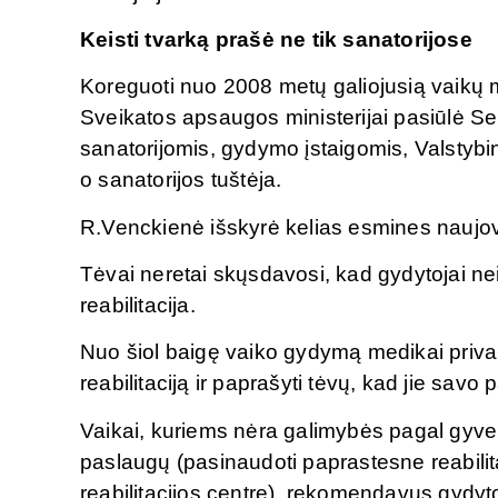
Keisti tvarką prašė ne tik sanatorijose
Koreguoti nuo 2008 metų galiojusią vaikų m
Sveikatos apsaugos ministerijai pasiūlė Se
sanatorijomis, gydymo įstaigomis, Valstybi
o sanatorijos tuštėja.
R.Venckienė išskyrė kelias esmines naujove
Tėvai neretai skųsdavosi, kad gydytojai nei
reabilitacija.
Nuo šiol baigę vaiko gydymą medikai prival
reabilitaciją ir paprašyti tėvų, kad jie savo 
Vaikai, kuriems nėra galimybės pagal gyven
paslaugų (pasinaudoti paprastesne reabilita
reabilitacijos centre), rekomendavus gydytoju