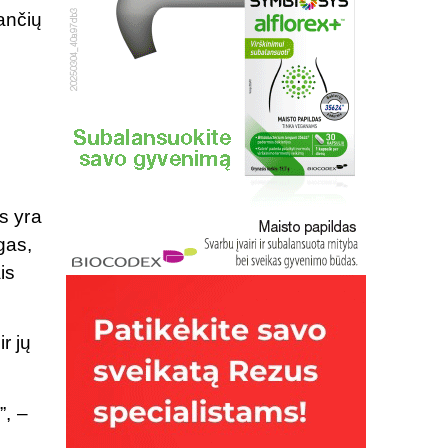
gančių
s
s yra
gas,
is
r jų
”, –