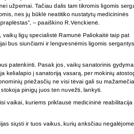
u nei užpernai. Tačiau dalis tam tikromis ligomis ser
mis, nes jų būklė neatitiko nustatytų medicininės
as praplėstas”, – paaiškino R.Venckienė.
 vaikų ligų specialistė Ramunė Paliokaitė taip pat
cijai bus siunčiami ir lengvesnėmis ligomis serganty
 bus patenkinti. Pasak jos, vaikų sanatorinis gydyma
 kelialapio į sanatoriją vasarą, per mokinių atosto
konominių priežasčių ne visi tėvai gali su mažamečia
 stokoja pinigų juos ten nuvežti, lankyti.
i vaikai, kuriems priklausė medicininė reabilitacija i
jas siųsti ir tuos vaikus, kurių anksčiau negalėjome