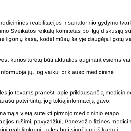
edicininės reabilitacijos ir sanatorinio gydymo tvar
imo Sveikatos reikalų komitetas po ilgų diskusijų s
ne ligonių kasa, kodėl mūsų šalyje daugėja ligotų va
s, kurios turėtų būti aktualios auginantiesiems vai
nformuoja jų, jog vaikui priklauso medicininė
ės jo tėvams pranešti apie priklausančią medicinin
parašu patvirtintų, jog tokią informaciją gavo.
amąją vietą suteikti pirmojo medicininio etapo
cijos rūšimi, pavyzdžiui, Panevėžio fizinės medicin
i reabilitologui, galės būti siunčiami iš karto į