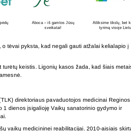
kokį DNR
Šiuolaikiška vaikų sveikatos
Tikras vasaros kvapas 
uvoje
priežiūros įstaiga
tavo delne
 o tėvai pyksta, kad negali gauti atžalai kelialapio į
 turėtų keistis. Ligonių kasos žada, kad šiais metai
inamesnė.
 (TLK) direktoriaus pavaduotojos medicinai Reginos
1 dienos įsigalioję Vaikų sanatorinio gydymo ir
ai.
ų vaikų medicininei reabilitacijai. 2010-aisiais skirt