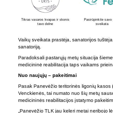
 pėdų
Aboca – iš gamtos Jūsų
Atliksime tikslų, bet 
sveikatai!
tyrimą visoje Liet
Vaikų sveikata prastėja, sanatorijos tuštėja,
sanatoriją.
Paradoksali pastarųjų metų situacija šiemet
medicininė reabilitacija taps vaikams prie
Nuo naujųjų – pakeitimai
Pasak Panevėžio teritorinės ligonių kasos
Venckienės, tai numato nuo šių metų sauso 
medicininės reabilitacijos įstatymo pakeitim
„Panevėžio TLK jau keleri metai neribojo lėš