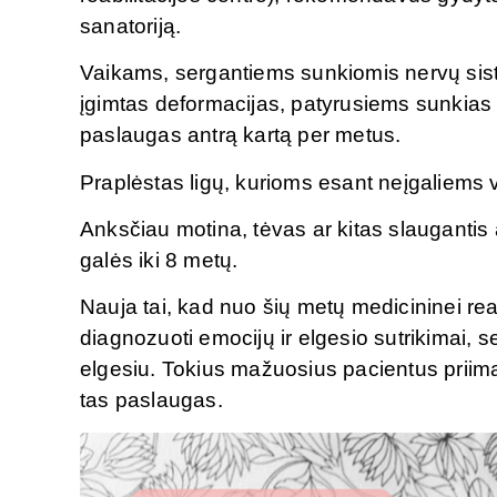
sanatoriją.
Vaikams, sergantiems sunkiomis nervų sist
įgimtas deformacijas, patyrusiems sunkias t
paslaugas antrą kartą per metus.
Praplėstas ligų, kurioms esant neįgaliems va
Anksčiau motina, tėvas ar kitas slaugantis 
galės iki 8 metų.
Nauja tai, kad nuo šių metų medicininei reab
diagnozuoti emocijų ir elgesio sutrikimai, 
elgesiu. Tokius mažuosius pacientus priimant
tas paslaugas.