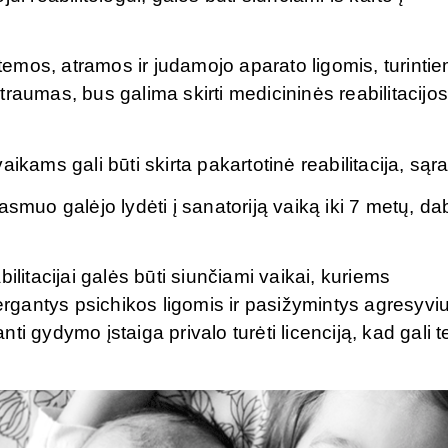
emos, atramos ir judamojo aparato ligomis, turinti
raumas, bus galima skirti medicininės reabilitacijo
ikams gali būti skirta pakartotinė reabilitacija, sąr
asmuo galėjo lydėti į sanatoriją vaiką iki 7 metų, da
ilitacijai galės būti siunčiami vaikai, kuriems
sergantys psichikos ligomis ir pasižymintys agresyvi
i gydymo įstaiga privalo turėti licenciją, kad gali te