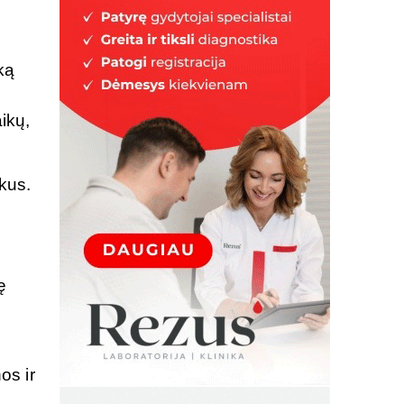
ką
u
ikų,
kus.
ę
os ir