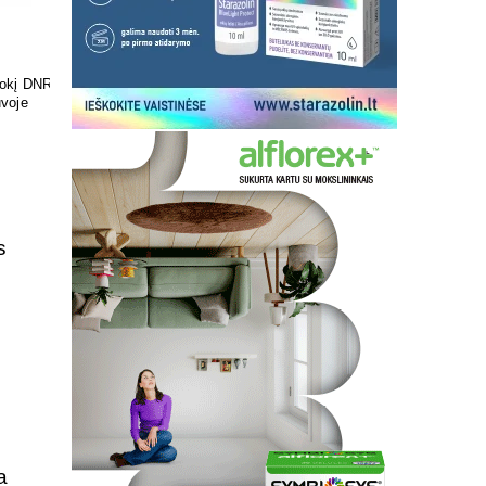
ir skonis
Pasirūpinkite savo pėdų
sveikata
s
a