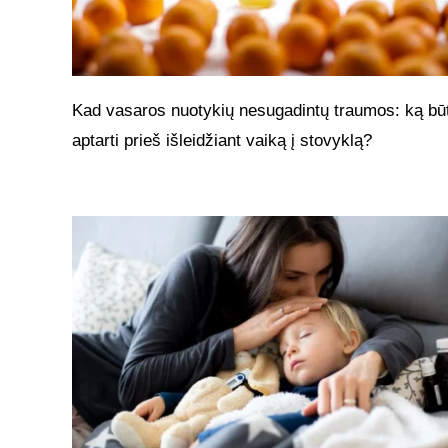
Kad vasaros nuotykių nesugadintų traumos: ką bū
aptarti prieš išleidžiant vaiką į stovyklą?