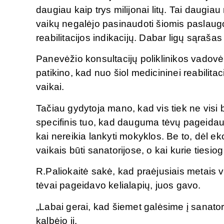
daugiau kaip trys milijonai litų. Tai daugia
vaikų negalėjo pasinaudoti šiomis paslaugo
reabilitacijos indikacijų. Dabar ligų sąraš
Panevėžio konsultacijų poliklinikos vadovė,
patikino, kad nuo šiol medicininei reabilita
vaikai.
Tačiau gydytoja mano, kad vis tiek ne visi
specifinis tuo, kad dauguma tėvų pageidauja
kai nereikia lankyti mokyklos. Be to, dėl e
vaikais būti sanatorijose, o kai kurie tiesiog
R.Paliokaitė sakė, kad praėjusiais metais vis
tėvai pageidavo kelialapių, juos gavo.
„Labai gerai, kad šiemet galėsime į sanatori
kalbėjo ji.