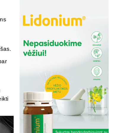
ems
s
ašas.
bar
u
ikti