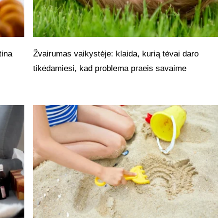
tina
Žvairumas vaikystėje: klaida, kurią tėvai daro
tikėdamiesi, kad problema praeis savaime