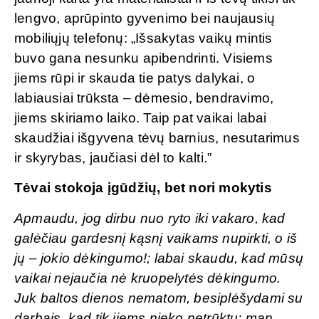
lengvo, aprūpinto gyvenimo bei naujausių
mobiliųjų telefonų: „Išsakytas vaikų mintis
buvo gana nesunku apibendrinti. Visiems
jiems rūpi ir skauda tie patys dalykai, o
labiausiai trūksta – dėmesio, bendravimo,
jiems skiriamo laiko. Taip pat vaikai labai
skaudžiai išgyvena tėvų barnius, nesutarimus
ir skyrybas, jaučiasi dėl to kalti.”
Tėvai stokoja įgūdžių, bet nori mokytis
Apmaudu, jog dirbu nuo ryto iki vakaro, kad
galėčiau gardesnį kąsnį vaikams nupirkti, o iš
jų – jokio dėkingumo!; labai skaudu, kad mūsų
vaikai nejaučia nė kruopelytės dėkingumo.
Juk baltos dienos nematom, besiplėšydami su
darbais, kad tik jiems nieko netrūktų; man