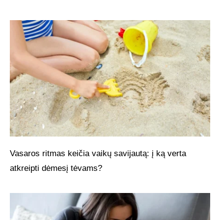
Vasaros ritmas keičia vaikų savijautą: į ką verta
atkreipti dėmesį tėvams?