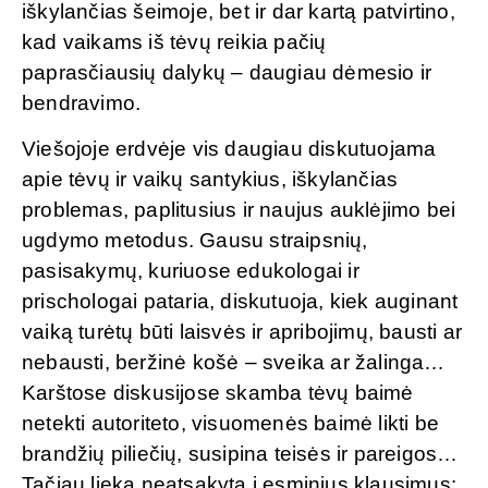
iškylančias šeimoje, bet ir dar kartą patvirtino,
kad vaikams iš tėvų reikia pačių
paprasčiausių dalykų – daugiau dėmesio ir
bendravimo.
Viešojoje erdvėje vis daugiau diskutuojama
apie tėvų ir vaikų santykius, iškylančias
problemas, paplitusius ir naujus auklėjimo bei
ugdymo metodus. Gausu straipsnių,
pasisakymų, kuriuose edukologai ir
prischologai pataria, diskutuoja, kiek auginant
vaiką turėtų būti laisvės ir apribojimų, bausti ar
nebausti, beržinė košė – sveika ar žalinga…
Karštose diskusijose skamba tėvų baimė
netekti autoriteto, visuomenės baimė likti be
brandžių piliečių, susipina teisės ir pareigos…
Tačiau lieka neatsakyta į esminius klausimus: