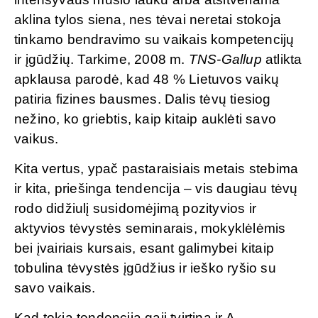
aklina tylos siena, nes tėvai neretai stokoja
tinkamo bendravimo su vaikais kompetencijų
ir įgūdžių. Tarkime, 2008 m.
TNS-Gallup
atlikta
apklausa parodė, kad 48 % Lietuvos vaikų
patiria fizines bausmes. Dalis tėvų tiesiog
nežino, ko griebtis, kaip kitaip auklėti savo
vaikus.
Kita vertus, ypač pastaraisiais metais stebima
ir kita, priešinga tendencija – vis daugiau tėvų
rodo didžiulį susidomėjimą pozityvios ir
aktyvios tėvystės seminarais, mokyklėlėmis
bei įvairiais kursais, esant galimybei kitaip
tobulina tėvystės įgūdžius ir ieško ryšio su
savo vaikais.
Kad tokia tendencija gaji tvirtina ir A.