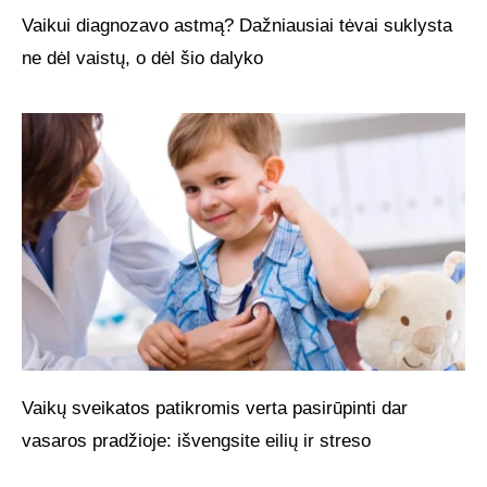
Vaikui diagnozavo astmą? Dažniausiai tėvai suklysta
ne dėl vaistų, o dėl šio dalyko
Vaikų sveikatos patikromis verta pasirūpinti dar
vasaros pradžioje: išvengsite eilių ir streso