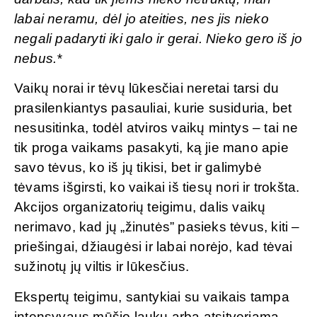
labai neramu, dėl jo ateities, nes jis nieko
negali padaryti iki galo ir gerai. Nieko gero iš jo
nebus.*
Vaikų norai ir tėvų lūkesčiai neretai tarsi du
prasilenkiantys pasauliai, kurie susiduria, bet
nesusitinka, todėl atviros vaikų mintys – tai ne
tik proga vaikams pasakyti, ką jie mano apie
savo tėvus, ko iš jų tikisi, bet ir galimybė
tėvams išgirsti, ko vaikai iš tiesų nori ir trokšta.
Akcijos organizatorių teigimu, dalis vaikų
nerimavo, kad jų „žinutės” pasieks tėvus, kiti –
priešingai, džiaugėsi ir labai norėjo, kad tėvai
sužinotų jų viltis ir lūkesčius.
Ekspertų teigimu, santykiai su vaikais tampa
intensyvaus mūšio lauku arba atsitveriama