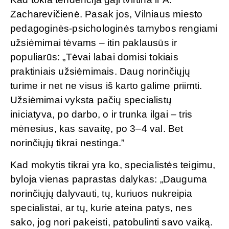
Zacharevičienė. Pasak jos, Vilniaus miesto
pedagoginės-psichologinės tarnybos rengiami
užsiėmimai tėvams – itin paklausūs ir
populiarūs: „Tėvai labai domisi tokiais
praktiniais užsiėmimais. Daug norinčiųjų
turime ir net ne visus iš karto galime priimti.
Užsiėmimai vyksta pačių specialistų
iniciatyva, po darbo, o ir trunka ilgai – tris
mėnesius, kas savaitę, po 3–4 val. Bet
norinčiųjų tikrai nestinga.”
Kad mokytis tikrai yra ko, specialistės teigimu,
byloja vienas paprastas dalykas: „Dauguma
norinčiųjų dalyvauti, tų, kuriuos nukreipia
specialistai, ar tų, kurie ateina patys, nes
sako, jog nori pakeisti, patobulinti savo vaiką.