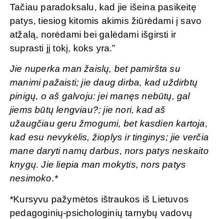
Tačiau paradoksalu, kad jie išeina pasikeitę
patys, tiesiog kitomis akimis žiūrėdami į savo
atžalą, norėdami bei galėdami išgirsti ir
suprasti jį tokį, koks yra.”
Jie nuperka man žaislų, bet pamiršta su
manimi pažaisti; jie daug dirba, kad uždirbtų
pinigų, o aš galvoju: jei manęs nebūtų, gal
jiems būtų lengviau?; jie nori, kad aš
užaugčiau geru žmogumi, bet kasdien kartoja,
kad esu nevykėlis, žioplys ir tinginys; jie verčia
mane daryti namų darbus, nors patys neskaito
knygų. Jie liepia man mokytis, nors patys
nesimoko.*
*Kursyvu pažymėtos ištraukos iš Lietuvos
pedagoginių-psichologinių tarnybų vadovų