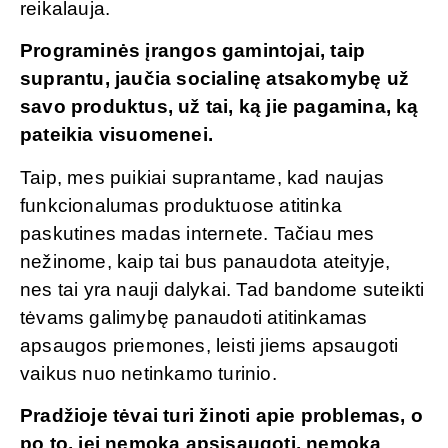
reikalauja.
Programinės įrangos gamintojai, taip
suprantu, jaučia socialinę atsakomybę už
savo produktus, už tai, ką jie pagamina, ką
pateikia visuomenei.
Taip, mes puikiai suprantame, kad naujas
funkcionalumas produktuose atitinka
paskutines madas internete. Tačiau mes
nežinome, kaip tai bus panaudota ateityje,
nes tai yra nauji dalykai. Tad bandome suteikti
tėvams galimybę panaudoti atitinkamas
apsaugos priemones, leisti jiems apsaugoti
vaikus nuo netinkamo turinio.
Pradžioje tėvai turi žinoti apie problemas, o
po to, jei nemoka apsisaugoti, nemoka