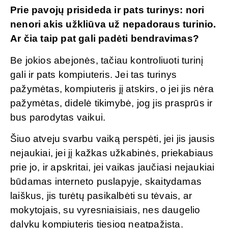
Prie pavojų prisideda ir pats turinys: nori
nenori akis užkliūva už nepadoraus turinio.
Ar čia taip pat gali padėti bendravimas?
Be jokios abejonės, tačiau kontroliuoti turinį
gali ir pats kompiuteris. Jei tas turinys
pažymėtas, kompiuteris jį atskirs, o jei jis nėra
pažymėtas, didelė tikimybė, jog jis prasprūs ir
bus parodytas vaikui.
Šiuo atveju svarbu vaiką perspėti, jei jis jausis
nejaukiai, jei jį kažkas užkabinės, priekabiaus
prie jo, ir apskritai, jei vaikas jaučiasi nejaukiai
būdamas interneto puslapyje, skaitydamas
laiškus, jis turėtų pasikalbėti su tėvais, ar
mokytojais, su vyresniaisiais, nes daugelio
dalykų kompiuteris tiesiog neatpažįsta.