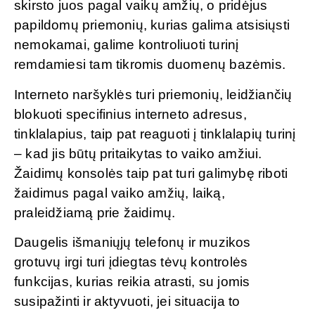
skirsto juos pagal vaikų amžių, o pridėjus
papildomų priemonių, kurias galima atsisiųsti
nemokamai, galime kontroliuoti turinį
remdamiesi tam tikromis duomenų bazėmis.
Interneto naršyklės turi priemonių, leidžiančių
blokuoti specifinius interneto adresus,
tinklalapius, taip pat reaguoti į tinklalapių turinį
– kad jis būtų pritaikytas to vaiko amžiui.
Žaidimų konsolės taip pat turi galimybę riboti
žaidimus pagal vaiko amžių, laiką,
praleidžiamą prie žaidimų.
Daugelis išmaniųjų telefonų ir muzikos
grotuvų irgi turi įdiegtas tėvų kontrolės
funkcijas, kurias reikia atrasti, su jomis
susipažinti ir aktyvuoti, jei situacija to