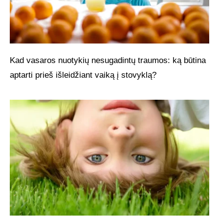
Kad vasaros nuotykių nesugadintų traumos: ką būtina
aptarti prieš išleidžiant vaiką į stovyklą?