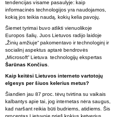
tendencijas visame pasaulyje: kaip
informacinės technologijos yra naudojamos,
kokią jos teikia naudą, kokių kelia pavojų.
Šiemet tyrimai buvo atlikti vienuolikoje
Europos šalių. Juos Lietuvos radijo laidoje
„Žinių amžiuje” pakomentavo ir technologinį ir
socialinį aspektus aptarė bendrovės
„Microsoft” Lietuva technologijų ekspertas
Šarūnas Končius
.
Kaip keitėsi Lietuvos interneto vartotojų
elgesys per šiuos kelerius metus?
Šiandien jau 87 proc. tėvų tvirtina su vaikais
kalbantys apie tai, jog internetas nėra saugus,
kad naršant reikia būti budriems, atidiems. Šis
procentas Lietuvoje prieš kokius ketverius