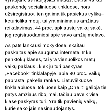
paskendę socialiniuose tinkluose, nors
užsiregistruoti ten galima tik pasiekus trylika–
keturiolika metų, tai yra minimalus amžiaus
reikalavimas. 44 proc. apklaustų vaikų sakė,
jog registruodamiesi apie savo amžių melavo.
Aš pats lankausi mokyklose, skaitau
paskaitas apie saugumą internete. Ir kai
penktokų klasės, tai yra vienuolikos metų
vaikų paklausi, kiek jų turi paskyras
„Facebook” tinklalapyje, apie 80 proc. vaikų
paprastai pakelia rankas. Lietuviškuose
tinklalapiuose, tokiuose kaip „One.lt” galioja tie
patys amžiaus ribojimai, tačiau beveik visa
klasė paskyras turi. Yra tik pavienių vaikų,
kurie sako jais nesinaudojantys.