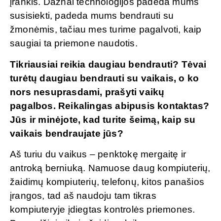
įrankis. Dažnai technologijos padeda mums
susisiekti, padeda mums bendrauti su
žmonėmis, tačiau mes turime pagalvoti, kaip
saugiai ta priemone naudotis.
Tikriausiai reikia daugiau bendrauti? Tėvai
turėtų daugiau bendrauti su vaikais, o ko
nors nesuprasdami, prašyti vaikų
pagalbos. Reikalingas abipusis kontaktas?
Jūs ir minėjote, kad turite šeimą, kaip su
vaikais bendraujate jūs?
Aš turiu du vaikus – penktokę mergaitę ir
antroką berniuką. Namuose daug kompiuterių,
žaidimų kompiuterių, telefonų, kitos panašios
įrangos, tad aš naudoju tam tikras
kompiuteryje įdiegtas kontrolės priemones.