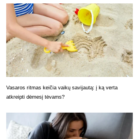
Vasaros ritmas keičia vaikų savijautą: į ką verta
atkreipti dėmesį tėvams?