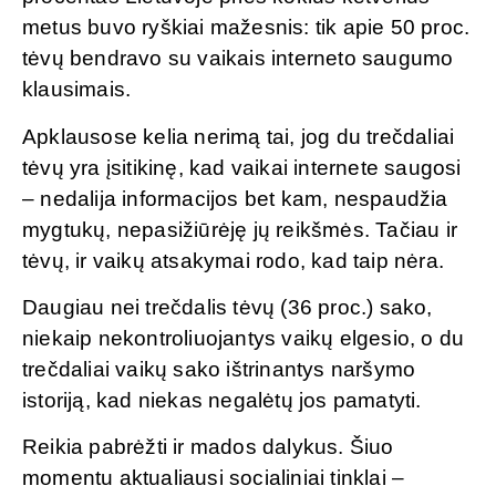
metus buvo ryškiai mažesnis: tik apie 50 proc.
tėvų bendravo su vaikais interneto saugumo
klausimais.
Apklausose kelia nerimą tai, jog du trečdaliai
tėvų yra įsitikinę, kad vaikai internete saugosi
– nedalija informacijos bet kam, nespaudžia
mygtukų, nepasižiūrėję jų reikšmės. Tačiau ir
tėvų, ir vaikų atsakymai rodo, kad taip nėra.
Daugiau nei trečdalis tėvų (36 proc.) sako,
niekaip nekontroliuojantys vaikų elgesio, o du
trečdaliai vaikų sako ištrinantys naršymo
istoriją, kad niekas negalėtų jos pamatyti.
Reikia pabrėžti ir mados dalykus. Šiuo
momentu aktualiausi socialiniai tinklai –