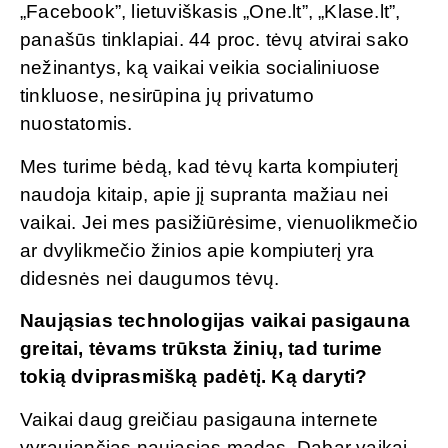
„Facebook”, lietuviškasis „One.lt”, „Klase.lt”,
panašūs tinklapiai. 44 proc. tėvų atvirai sako
nežinantys, ką vaikai veikia socialiniuose
tinkluose, nesirūpina jų privatumo
nuostatomis.
Mes turime bėdą, kad tėvų karta kompiuterį
naudoja kitaip, apie jį supranta mažiau nei
vaikai. Jei mes pasižiūrėsime, vienuolikmečio
ar dvylikmečio žinios apie kompiuterį yra
didesnės nei daugumos tėvų.
Naująsias technologijas vaikai pasigauna
greitai, tėvams trūksta žinių, tad turime
tokią dviprasmišką padėtį. Ką daryti?
Vaikai daug greičiau pasigauna internete
vyraujančias naująsias madas. Dabar vaikai