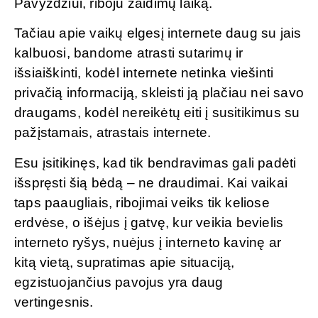
Pavyzdžiui, riboju žaidimų laiką.
Tačiau apie vaikų elgesį internete daug su jais
kalbuosi, bandome atrasti sutarimų ir
išsiaiškinti, kodėl internete netinka viešinti
privačią informaciją, skleisti ją plačiau nei savo
draugams, kodėl nereikėtų eiti į susitikimus su
pažįstamais, atrastais internete.
Esu įsitikinęs, kad tik bendravimas gali padėti
išspręsti šią bėdą – ne draudimai. Kai vaikai
taps paaugliais, ribojimai veiks tik keliose
erdvėse, o išėjus į gatvę, kur veikia bevielis
interneto ryšys, nuėjus į interneto kavinę ar
kitą vietą, supratimas apie situaciją,
egzistuojančius pavojus yra daug
vertingesnis.