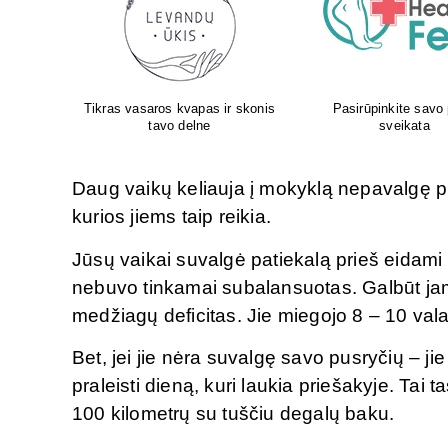
 pėdų
Aboca – iš gamtos Jūsų
Atliksime tikslų, bet 
sveikatai!
tyrimą visoje Liet
Daug vaikų keliauja į mokyklą nepavalgę pus
kurios jiems taip reikia.
Jūsų vaikai suvalgė patiekalą prieš eidami 
nebuvo tinkamai subalansuotas. Galbūt jam
medžiagų deficitas. Jie miegojo 8 – 10 valan
Bet, jei jie nėra suvalgę savo pusryčių – jie 
praleisti dieną, kuri laukia priešakyje. Tai t
100 kilometrų su tuščiu degalų baku.