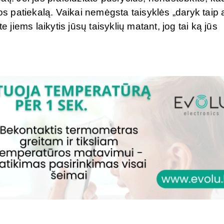
nos patiekalą. Vaikai nemėgsta taisyklės „daryk taip 
e jiems laikytis jūsų taisyklių matant, jog tai ką jūs