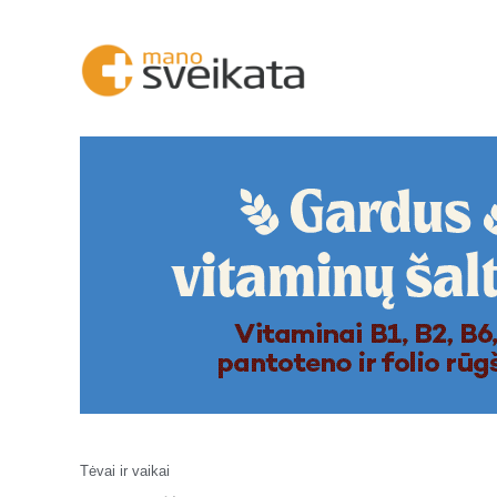
Tėvai ir vaikai