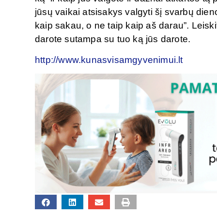
jūsų vaikai atsisakys valgyti šį svarbų die
kaip sakau, o ne taip kaip aš darau”. Leiskit
darote sutampa su tuo ką jūs darote.
http://www.kunasvisamgyvenimui.lt