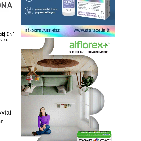
ir skonis
Pasirūpinkite savo pėdų
sveikata
yviai
ar