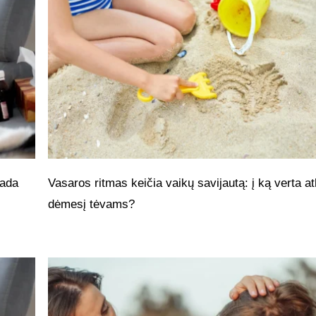
kada
Vasaros ritmas keičia vaikų savijautą: į ką verta at
dėmesį tėvams?