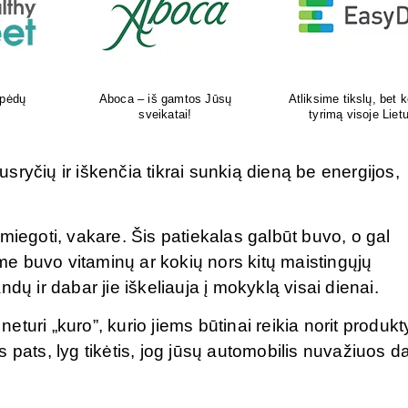
kokį DNR
Šiuolaikiška vaikų sveikatos
Tikras vasaros kvapas 
uvoje
priežiūros įstaiga
tavo delne
ryčių ir iškenčia tikrai sunkią dieną be energijos,
miegoti, vakare. Šis patiekalas galbūt buvo, o gal
e buvo vitaminų ar kokių nors kitų maistingųjų
dų ir dabar jie iškeliauja į mokyklą visai dienai.
neturi „kuro”, kurio jiems būtinai reikia norit produkt
as pats, lyg tikėtis, jog jūsų automobilis nuvažiuos d