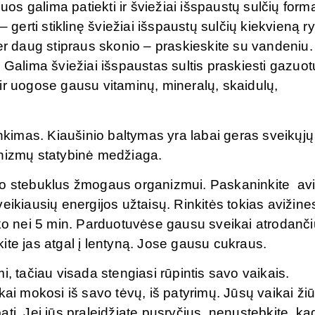
uos galima patiekti ir šviežiai išspaustų sulčių form
 gerti stiklinę šviežiai išspaustų sulčių kiekvieną ry
er daug stipraus skonio – praskieskite su vandeniu.
lima šviežiai išspaustas sultis praskiesti gazuot
ir uogose gausu vitaminų, mineralų, skaidulų,
inkimas. Kiaušinio baltymas yra labai geras sveikųjų
anizmų statybinė medžiaga.
ro stebuklus žmogaus organizmui. Paskaninkite av
eikiausių energijos užtaisų. Rinkitės tokias avižine
iko nei 5 min. Parduotuvėse gausu sveikai atrodanči
ite jas atgal į lentyną. Jose gausu cukraus.
i, tačiau visada stengiasi rūpintis savo vaikais.
kai mokosi iš savo tėvų, iš patyrimų. Jūsų vaikai ži
patį. Jei jūs praleidžiate pusryčius, nenustebkite, kad