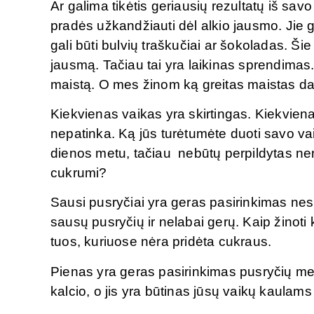
Ar galima tikėtis geriausių rezultatų iš savo
pradės užkandžiauti dėl alkio jausmo. Jie g
gali būti bulvių traškučiai ar šokoladas. Šie
jausmą. Tačiau tai yra laikinas sprendimas. 
maistą. O mes žinom ką greitas maistas 
Kiekvienas vaikas yra skirtingas. Kiekvienas
nepatinka. Ką jūs turėtumėte duoti savo va
dienos metu, tačiau nebūtų perpildytas nere
cukrumi?
Sausi pusryčiai yra geras pasirinkimas nes j
sausų pusryčių ir nelabai gerų. Kaip žinoti
tuos, kuriuose nėra pridėta cukraus.
Pienas yra geras pasirinkimas pusryčių metu
kalcio, o jis yra būtinas jūsų vaikų kaulams