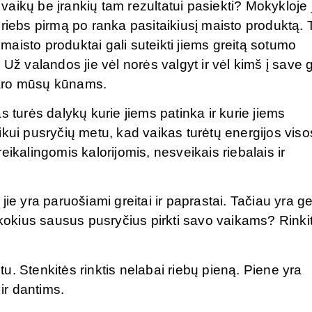
 vaikų be įrankių tam rezultatui pasiekti? Mokykloje 
riebs pirmą po ranka pasitaikiusį maisto produktą. 
 maisto produktai gali suteikti jiems greitą sotumo
Už valandos jie vėl norės valgyt ir vėl kimš į save g
daro mūsų kūnams.
 turės dalykų kurie jiems patinka ir kurie jiems
ikui pusryčių metu, kad vaikas turėtų energijos viso
ikalingomis kalorijomis, nesveikais riebalais ir
ie yra paruošiami greitai ir paprastai. Tačiau yra g
 kokius sausus pusryčius pirkti savo vaikams? Rinki
. Stenkitės rinktis nelabai riebų pieną. Piene yra
 ir dantims.