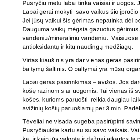
Pusryčių metu labai tinka vaisiai ir uogos. J
Labai gerai mokyti savo vaikus šio įpročio –
Jei jūsų vaikui šis gėrimas nepatinka dėl p
Dauguma vaikų mėgsta gazuotus gėrimus. Ga
vandeniu/mineraliniu vandeniu. Vaisiuose 
antioksidantų ir kitų naudingų medžiagų.
Virtas kiaušinis yra dar vienas geras pasir
baltymų šaltinis. O baltymai yra mūsų org
Labai geras pasirinkimas – avižos. Jos da
košę razinomis ar uogomis. Tai vienas iš sv
košes, kurioms paruošti reikia daugiau la
avižinių košių paruošiamų per 3 min. Padėk
Tėveliai ne visada sugeba pasirūpinti savim
Pusryčiaukite kartu su su savo vaikais. Vai
ką ir kaip jūs valgote ir dažnai atkartos tą 