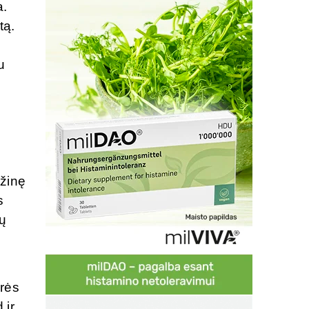
a.
tą.
u
ižinę
s
ų
ūrės
 ir