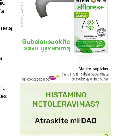
jie
Tai
reitą
s
erų
tės