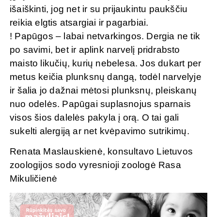
išaiškinti, jog net ir su prijaukintu paukščiu
reikia elgtis atsargiai ir pagarbiai.
! Papūgos – labai netvarkingos. Dergia ne tik
po savimi, bet ir aplink narvelį pridrabsto
maisto likučių, kurių nebelesa. Jos dukart per
metus keičia plunksnų dangą, todėl narvelyje
ir šalia jo dažnai mėtosi plunksnų, pleiskanų
nuo odelės. Papūgai suplasnojus sparnais
visos šios dalelės pakyla į orą. O tai gali
sukelti alergiją ar net kvėpavimo sutrikimų.
Renata Maslauskienė, konsultavo Lietuvos
zoologijos sodo vyresnioji zoologė Rasa
Mikuličienė