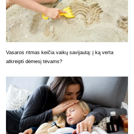
Vasaros ritmas keičia vaikų savijautą: į ką verta
atkreipti dėmesį tėvams?