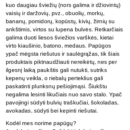
kuo daugiau šviežių (nors galima ir džiovintų)
vaisių ir daržovių, pvz., obuolių, morkų,
bananų, pomidorų, kopūstų, kivių, žirnių su
ankštimis, virtos su lupena bulvės. Retkarčiais
galima duoti liesos šviežios varškės, kietai
virto kiaušinio, batono, medaus. Papūgos
ypač mėgsta riešutus ir saulėgrąžas, tik šiais
produktais piktnaudžiauti nereikėtų, nes per
ilgesnį laiką paukštis gali nutukti, sutriks
kepenų veikla, o riebalų perteklius gali
paskatinti plunksnų pešiojimąsi. Šiukštu
negalima lesinti likučiais nuo savo stalo. Ypač
pavojingi sūdyti bulvių traškučiai, šokoladas,
avokadas, sūdyti bei kepinti riešutai.
Kodėl mes norime papūgų?