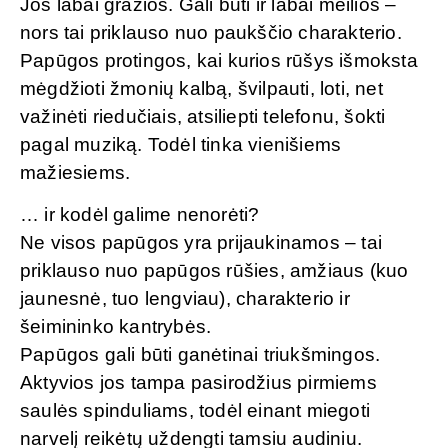
Jos labai gražios. Gali būti ir labai meilios –
nors tai priklauso nuo paukščio charakterio.
Papūgos protingos, kai kurios rūšys išmoksta
mėgdžioti žmonių kalbą, švilpauti, loti, net
važinėti riedučiais, atsiliepti telefonu, šokti
pagal muziką. Todėl tinka vienišiems
mažiesiems.
… ir kodėl galime nenorėti?
Ne visos papūgos yra prijaukinamos – tai
priklauso nuo papūgos rūšies, amžiaus (kuo
jaunesnė, tuo lengviau), charakterio ir
šeimininko kantrybės.
Papūgos gali būti ganėtinai triukšmingos.
Aktyvios jos tampa pasirodžius pirmiems
saulės spinduliams, todėl einant miegoti
narvelį reikėtų uždengti tamsiu audiniu.