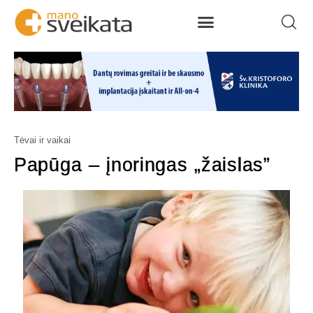
Tėvai ir vaikai
Papūga – įnoringas „žaislas”