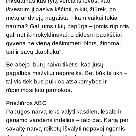
inkšdamas kas rytą verčia iš lovos, kad
išvestum jį pasivaikščioti, o kiti, žiūrėk, po
metų ar dviejų nugaišta – kam vaikui tokia
trauma? Gal jums tiktų papūga – jomis rūpintis
gali net ikimokyklinukai, o didesni paukščiai
gyvena ne vieną dešimtmetį. Nors, žinoma,
turi ir savų „kabliukų”.
Be abejo, būtų naivu tikėtis, kad jūsų
pagalbos mažyliui neprireiks. Bet būkite tikri –
tai vis tiek bus puikios atsakomybės ir
rūpinimosi kitu pamokos.
Priežiūros ABC
Papūgos narvą teks valyti kasdien, lesalo ir
geriamo vandens indelius – taip pat. Kartą per
savaitę narvą reikėtų išvalyti nepavojingomis