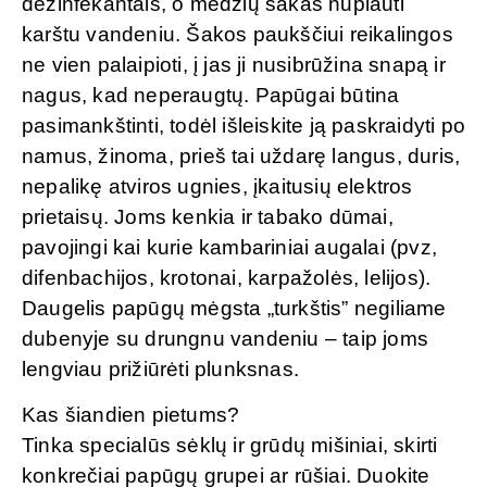
dezinfekantais, o medžių šakas nuplauti
karštu vandeniu. Šakos paukščiui reikalingos
ne vien palaipioti, į jas ji nusibrūžina snapą ir
nagus, kad neperaugtų. Papūgai būtina
pasimankštinti, todėl išleiskite ją paskraidyti po
namus, žinoma, prieš tai uždarę langus, duris,
nepalikę atviros ugnies, įkaitusių elektros
prietaisų. Joms kenkia ir tabako dūmai,
pavojingi kai kurie kambariniai augalai (pvz,
difenbachijos, krotonai, karpažolės, lelijos).
Daugelis papūgų mėgsta „turkštis” negiliame
dubenyje su drungnu vandeniu – taip joms
lengviau prižiūrėti plunksnas.
Kas šiandien pietums?
Tinka specialūs sėklų ir grūdų mišiniai, skirti
konkrečiai papūgų grupei ar rūšiai. Duokite