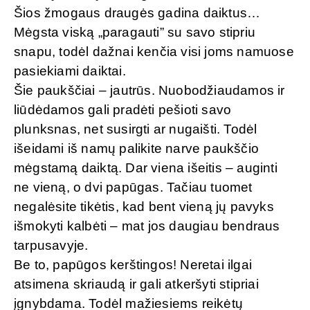
Šios žmogaus draugės gadina daiktus…
Mėgsta viską „paragauti” su savo stipriu
snapu, todėl dažnai kenčia visi joms namuose
pasiekiami daiktai.
Šie paukščiai – jautrūs. Nuobodžiaudamos ir
liūdėdamos gali pradėti pešioti savo
plunksnas, net susirgti ar nugaišti. Todėl
išeidami iš namų palikite narve paukščio
mėgstamą daiktą. Dar viena išeitis – auginti
ne vieną, o dvi papūgas. Tačiau tuomet
negalėsite tikėtis, kad bent vieną jų pavyks
išmokyti kalbėti – mat jos daugiau bendraus
tarpusavyje.
Be to, papūgos kerštingos! Neretai ilgai
atsimena skriaudą ir gali atkeršyti stipriai
įgnybdama. Todėl mažiesiems reikėtų