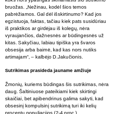
bruožas. „Nežinau, kodėl šios temos
pabrėžiamos. Gal dėl išskirtinumo? Kad jos
egzistuoja, faktas, tačiau kiek pats susidūriau
iš praktikos ar girdėjau iš kolegų, nėra
vyraujančios, dažnesnės ar būdingesnės už
kitas. Sakyčiau, labiau tipiška yra švaros
obsesija arba baimė, kad kas nors nutiks
artimajam“, – kalbėjo D.Jakučionis.
Sutrikimas prasideda jauname amžiuje
Žmonių, kuriems būdingas šis sutrikimas, nėra
daug. Šaltiniuose pateikiami kiek skirtingi
skaičiai, bet apibendrinus galima sakyti, kad
obsesinį kompulsinį sutrikimą turi iki kelių
procentų populiacijos (2-4 proc.).