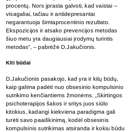
procentų. Nors įprasta galvoti, kad vaistai –
visagaliai, tačiau ir antidepresantai
negarantuoja šimtaprocentinio rezultato.
Ekspozicijos ir atsako prevencijos metodas
šiuo metu yra daugiausiai įrodymų turintis
metodas“, – pabrėžė D.Jakučionis.
Kiti būdai
D.Jakučionis pasakojo, kad yra ir kitų būdų,
kaip galima padėti nuo obsesinio kompulsinio
sutrikimo kenčiantiems žmonėms. „Skirtingos
psichoterapijos šakos ir sritys juos siūlo
kitokius, kadangi kiekviena paradigma gali
turėti savo paaiškinimą, kodėl obsesinis
kompulsinis sutrikimas atsiranda ir kokiu būdu