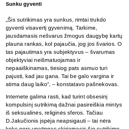
Sunku gyventi
„Šis sutrikimas yra sunkus, rimtai trukdo
gyventi visavertį gyvenimą. Tarkime,
jausdamasis nešvarus žmogus daugybę kartų
plauna rankas, kol pajaučia, jog jos švarios. O
tas pajautimas yra subjektyvus – švarumas
objektyviai neišmatuojamas ir
nepaaiškinamas, tiesiog pats asmuo turi
pajusti, kad jau gana. Tai be galo vargina ir
atima daug laiko“, – konstatavo pašnekovas.
Internete galima rasti, kad turint obsesinį
kompulsinį sutrikimą dažnai pasireiškia mintys
iš seksualinės, religinės sferos. Tačiau
D.Jakučionis įspėja neapsigauti – tai nėra
koks nors ypatingas skiriamasis šio sutrikimo