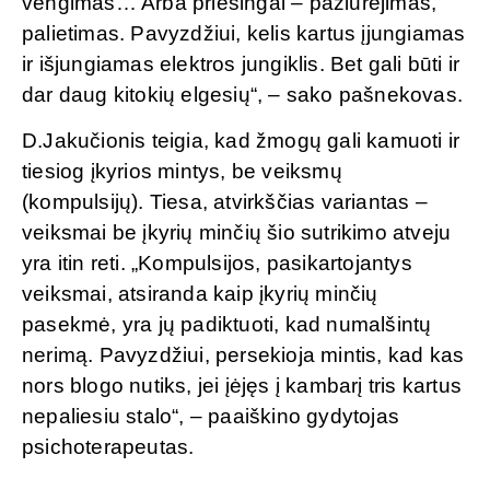
vengimas… Arba priešingai – pažiūrėjimas,
palietimas. Pavyzdžiui, kelis kartus įjungiamas
ir išjungiamas elektros jungiklis. Bet gali būti ir
dar daug kitokių elgesių“, – sako pašnekovas.
D.Jakučionis teigia, kad žmogų gali kamuoti ir
tiesiog įkyrios mintys, be veiksmų
(kompulsijų). Tiesa, atvirkščias variantas –
veiksmai be įkyrių minčių šio sutrikimo atveju
yra itin reti. „Kompulsijos, pasikartojantys
veiksmai, atsiranda kaip įkyrių minčių
pasekmė, yra jų padiktuoti, kad numalšintų
nerimą. Pavyzdžiui, persekioja mintis, kad kas
nors blogo nutiks, jei įėjęs į kambarį tris kartus
nepaliesiu stalo“, – paaiškino gydytojas
psichoterapeutas.