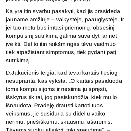
Ką yra itin svarbu pasakyti, kad jis prasideda
jauname amžiuje – vaikystėje, paauglystėje. Ir
jei tuo metu bus imtasi priemonių, obsesinį
kompulsinį sutrikimą galima suvaldyti ar net
įveikti. Dėl to itin reikšmingas tėvų vaidmuo
tiek atpažįstant simptomus, tiek gydant patį
sutrikimą.
D.Jakučionis teigia, kad tėvai kartais tiesiog
nesupranta, kas vyksta. „O kartais pasiduoda
toms kompulsijoms ir nesiima jų spręsti,
išskyrus tik tai, jog pasiskundžia, kiek muilo
išnaudota. Pradėję drausti kartoti tuos
veiksmus, jie susiduria su dideliu vaiko
nerimu, priešiškumu, skausmu, ašaromis.
Tėvams sunku atlaikyti tokį spaudimą“, –