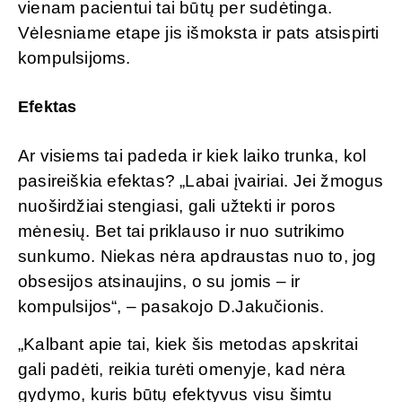
vienam pacientui tai būtų per sudėtinga.
Vėlesniame etape jis išmoksta ir pats atsispirti
kompulsijoms.
Efektas
Ar visiems tai padeda ir kiek laiko trunka, kol
pasireiškia efektas? „Labai įvairiai. Jei žmogus
nuoširdžiai stengiasi, gali užtekti ir poros
mėnesių. Bet tai priklauso ir nuo sutrikimo
sunkumo. Niekas nėra apdraustas nuo to, jog
obsesijos atsinaujins, o su jomis – ir
kompulsijos“, – pasakojo D.Jakučionis.
„Kalbant apie tai, kiek šis metodas apskritai
gali padėti, reikia turėti omenyje, kad nėra
gydymo, kuris būtų efektyvus visu šimtu