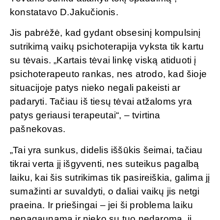
konstatavo D.Jakučionis.
Jis pabrėžė, kad gydant obsesinį kompulsinį
sutrikimą vaikų psichoterapija vyksta tik kartu
su tėvais. „Kartais tėvai linkę viską atiduoti į
psichoterapeuto rankas, nes atrodo, kad šioje
situacijoje patys nieko negali pakeisti ar
padaryti. Tačiau iš tiesų tėvai atžaloms yra
patys geriausi terapeutai“, – tvirtina
pašnekovas.
„Tai yra sunkus, didelis iššūkis šeimai, tačiau
tikrai verta jį išgyventi, nes suteikus pagalbą
laiku, kai šis sutrikimas tik pasireiškia, galima jį
sumažinti ar suvaldyti, o daliai vaikų jis netgi
praeina. Ir priešingai – jei ši problema laiku
nepagaunama ir nieko su tuo nedaroma, ji