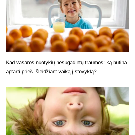
Kad vasaros nuotykių nesugadintų traumos: ką būtina
aptarti prieš išleidžiant vaiką į stovyklą?