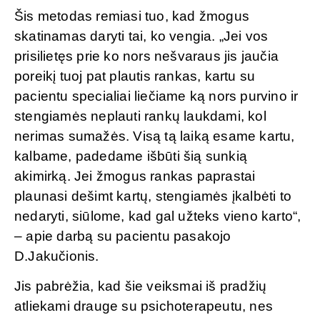
Šis metodas remiasi tuo, kad žmogus
skatinamas daryti tai, ko vengia. „Jei vos
prisilietęs prie ko nors nešvaraus jis jaučia
poreikį tuoj pat plautis rankas, kartu su
pacientu specialiai liečiame ką nors purvino ir
stengiamės neplauti rankų laukdami, kol
nerimas sumažės. Visą tą laiką esame kartu,
kalbame, padedame išbūti šią sunkią
akimirką. Jei žmogus rankas paprastai
plaunasi dešimt kartų, stengiamės įkalbėti to
nedaryti, siūlome, kad gal užteks vieno karto“,
– apie darbą su pacientu pasakojo
D.Jakučionis.
Jis pabrėžia, kad šie veiksmai iš pradžių
atliekami drauge su psichoterapeutu, nes