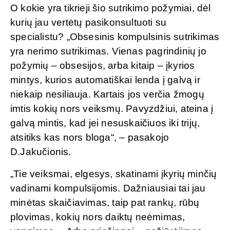
O kokie yra tikrieji šio sutrikimo požymiai, dėl
kurių jau vertėtų pasikonsultuoti su
specialistu? „Obsesinis kompulsinis sutrikimas
yra nerimo sutrikimas. Vienas pagrindinių jo
požymių – obsesijos, arba kitaip – įkyrios
mintys, kurios automatiškai lenda į galvą ir
niekaip nesiliauja. Kartais jos verčia žmogų
imtis kokių nors veiksmų. Pavyzdžiui, ateina į
galvą mintis, kad jei nesuskaičiuos iki trijų,
atsitiks kas nors bloga“, – pasakojo
D.Jakučionis.
„Tie veiksmai, elgesys, skatinami įkyrių minčių
vadinami kompulsijomis. Dažniausiai tai jau
minėtas skaičiavimas, taip pat rankų, rūbų
plovimas, kokių nors daiktų neėmimas,