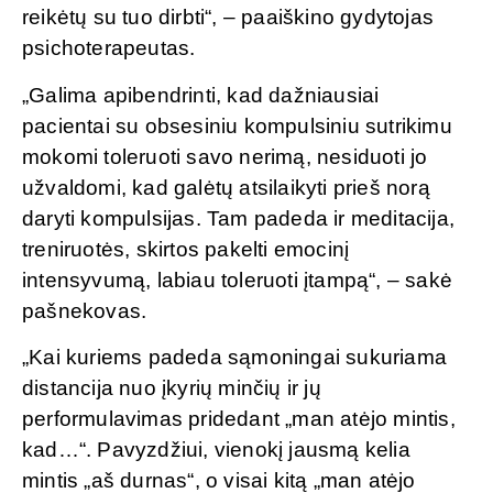
reikėtų su tuo dirbti“, – paaiškino gydytojas
psichoterapeutas.
„Galima apibendrinti, kad dažniausiai
pacientai su obsesiniu kompulsiniu sutrikimu
mokomi toleruoti savo nerimą, nesiduoti jo
užvaldomi, kad galėtų atsilaikyti prieš norą
daryti kompulsijas. Tam padeda ir meditacija,
treniruotės, skirtos pakelti emocinį
intensyvumą, labiau toleruoti įtampą“, – sakė
pašnekovas.
„Kai kuriems padeda sąmoningai sukuriama
distancija nuo įkyrių minčių ir jų
performulavimas pridedant „man atėjo mintis,
kad…“. Pavyzdžiui, vienokį jausmą kelia
mintis „aš durnas“, o visai kitą „man atėjo