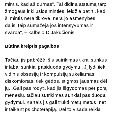
mintis, kad aš durnas“. Tai didina atstumą tarp
žmogaus ir kilusios minties, leidžia patirti, kad
ši mintis nėra tikrovė, nėra jo asmenybės
dalis, taip sumažėja jos intensyvumas ir
svarba“, – kalbėjo D.Jakučionis.
Būtina kreiptis pagalbos
Tačiau jis pabrėžė: šis sutrikimas tikrai sunkus
ir labai sunkiai pasiduoda gydymui. Jį lydi tiek
vidinis obsesijų ir kompulsijų sukeliamas
diskomfortas, tiek gėdos, stigmos jausmas dėl
jų. „Gali pasirodyti, kad jis išgydomas per porą
mėnesių, tačiau sutrikimas sunkiai pasiduoda
gydymui. Kartais jis gali trukti metų metus, net
ir taikant psichoterapiją. Dėl to visada reikia