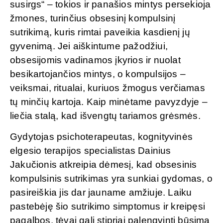
susirgs“ – tokios ir panašios mintys persekioja
žmones, turinčius obsesinį kompulsinį
sutrikimą, kuris rimtai paveikia kasdienį jų
gyvenimą. Jei aiškintume pažodžiui,
obsesijomis vadinamos įkyrios ir nuolat
besikartojančios mintys, o kompulsijos –
veiksmai, ritualai, kuriuos žmogus verčiamas
tų minčių kartoja. Kaip minėtame pavyzdyje –
liečia stalą, kad išvengtų tariamos grėsmės.
Gydytojas psichoterapeutas, kognityvinės
elgesio terapijos specialistas Dainius
Jakučionis atkreipia dėmesį, kad obsesinis
kompulsinis sutrikimas yra sunkiai gydomas, o
pasireiškia jis dar jauname amžiuje. Laiku
pastebėję šio sutrikimo simptomus ir kreipęsi
pagalbos, tėvai gali stipriai palengvinti būsimą