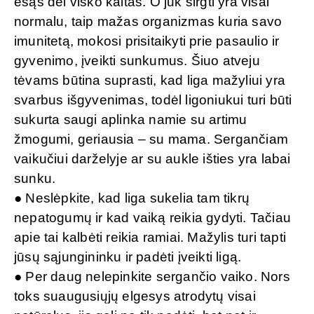
esąs dėl visko kaltas. O juk sirgti yra visai
normalu, taip mažas organizmas kuria savo
imunitetą, mokosi prisitaikyti prie pasaulio ir
gyvenimo, įveikti sunkumus. Šiuo atveju
tėvams būtina suprasti, kad liga mažyliui yra
svarbus išgyvenimas, todėl ligoniukui turi būti
sukurta saugi aplinka namie su artimu
žmogumi, geriausia – su mama. Sergančiam
vaikučiui darželyje ar su aukle išties yra labai
sunku.
● Neslėpkite, kad liga sukelia tam tikrų
nepatogumų ir kad vaiką reikia gydyti. Tačiau
apie tai kalbėti reikia ramiai. Mažylis turi tapti
jūsų sąjungininku ir padėti įveikti ligą.
● Per daug nelepinkite sergančio vaiko. Nors
toks suaugusiųjų elgesys atrodytų visai