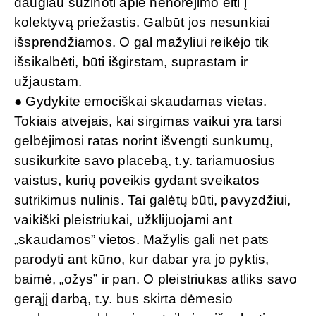
daugiau sužinoti apie nenorėjimo eiti į
kolektyvą priežastis. Galbūt jos nesunkiai
išsprendžiamos. O gal mažyliui reikėjo tik
išsikalbėti, būti išgirstam, suprastam ir
užjaustam.
● Gydykite emociškai skaudamas vietas.
Tokiais atvejais, kai sirgimas vaikui yra tarsi
gelbėjimosi ratas norint išvengti sunkumų,
susikurkite savo placebą, t.y. tariamuosius
vaistus, kurių poveikis gydant sveikatos
sutrikimus nulinis. Tai galėtų būti, pavyzdžiui,
vaikiški pleistriukai, užklijuojami ant
„skaudamos” vietos. Mažylis gali net pats
parodyti ant kūno, kur dabar yra jo pyktis,
baimė, „ožys” ir pan. O pleistriukas atliks savo
gerąjį darbą, t.y. bus skirta dėmesio