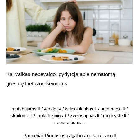
Kai vaikas nebevalgo: gydytoja apie nematomą
grėsmę Lietuvos šeimoms
statybajums.lt
/
verslo.tv
/
kelioniuklubas.lt
/
automedia.lt
/
skaitome.lt
/
mokslozinios.lt
/
zvejosapnas.lt
/
motinyste.lt
/
seostraipsnis.lt
Partneriai:
Pirmosios pagalbos kursai
/
livinn.lt