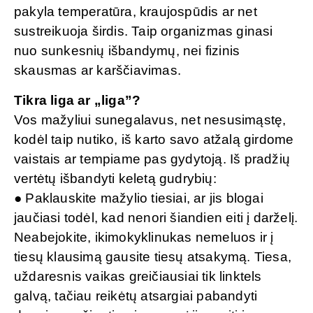
pakyla temperatūra, kraujospūdis ar net
sustreikuoja širdis. Taip organizmas ginasi
nuo sunkesnių išbandymų, nei fizinis
skausmas ar karščiavimas.
Tikra liga ar „liga”?
Vos mažyliui sunegalavus, net nesusimąstę,
kodėl taip nutiko, iš karto savo atžalą girdome
vaistais ar tempiame pas gydytoją. Iš pradžių
vertėtų išbandyti keletą gudrybių:
● Paklauskite mažylio tiesiai, ar jis blogai
jaučiasi todėl, kad nenori šiandien eiti į darželį.
Neabejokite, ikimokyklinukas nemeluos ir į
tiesų klausimą gausite tiesų atsakymą. Tiesa,
uždaresnis vaikas greičiausiai tik linktels
galvą, tačiau reikėtų atsargiai pabandyti