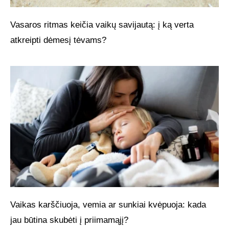
Vasaros ritmas keičia vaikų savijautą: į ką verta
atkreipti dėmesį tėvams?
Vaikas karščiuoja, vemia ar sunkiai kvėpuoja: kada
jau būtina skubėti į priimamąjį?