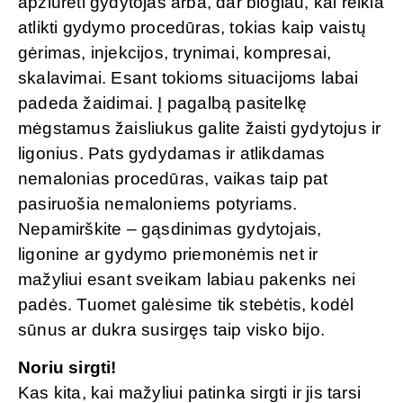
apžiūrėti gydytojas arba, dar blogiau, kai reikia
atlikti gydymo procedūras, tokias kaip vaistų
gėrimas, injekcijos, trynimai, kompresai,
skalavimai. Esant tokioms situacijoms labai
padeda žaidimai. Į pagalbą pasitelkę
mėgstamus žaisliukus galite žaisti gydytojus ir
ligonius. Pats gydydamas ir atlikdamas
nemalonias procedūras, vaikas taip pat
pasiruošia nemaloniems potyriams.
Nepamirškite – gąsdinimas gydytojais,
ligonine ar gydymo priemonėmis net ir
mažyliui esant sveikam labiau pakenks nei
padės. Tuomet galėsime tik stebėtis, kodėl
sūnus ar dukra susirgęs taip visko bijo.
Noriu sirgti!
Kas kita, kai mažyliui patinka sirgti ir jis tarsi