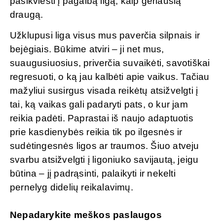
pasikviesti į pagalbą ligą, kaip geriausią
draugą.
Užklupusi liga visus mus paverčia silpnais ir
bejėgiais. Būkime atviri – ji net mus,
suaugusiuosius, priverčia suvaikėti, savotiškai
regresuoti, o ką jau kalbėti apie vaikus. Tačiau
mažyliui susirgus visada reikėtų atsižvelgti į
tai, ką vaikas gali padaryti pats, o kur jam
reikia padėti. Paprastai iš naujo adaptuotis
prie kasdienybės reikia tik po ilgesnės ir
sudėtingesnės ligos ar traumos. Šiuo atveju
svarbu atsižvelgti į ligoniuko savijautą, jeigu
būtina – jį padrąsinti, palaikyti ir nekelti
pernelyg didelių reikalavimų.
Nepadarykite meškos paslaugos