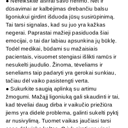
● Nereikškite atvirai savo nerimo. Net ir
dūsavimai ar kalbėjimas drebančiu balsu
ligoniukui girdint išduoda jūsų susirūpinimą.
Tai tarsi signalas, kad su juo yra kažkas
negerai. Paprastai mažieji pasiduoda šiai
emocijai, o tai dar labiau apsunkina jų būklę.
Todėl medikai, būdami su mažaisiais
pacientais, visuomet stengiasi išlikti ramūs ir
nesukelti jaudulio. Žinoma, tėveliams ir
seneliams taip padaryti yra gerokai sunkiau,
tačiau dėl vaiko pasistengti verta.
● Sukurkite saugią aplinką su artimu
žmogumi. Mažąjį ligoniuką gali skaudinti ir tai,
kad tėveliai daug dirba ir vaikučio priežiūra
jiems yra didelė problema, galinti sukelti pyktį
ar nusivylimą. Tuomet vaikas jaučiasi tarsi