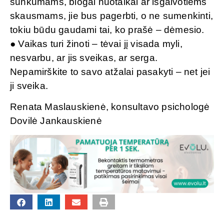
sunkumams, blogai nuotaikai ar išgalvotiems
skausmams, jie bus pagerbti, o ne sumenkinti,
tokiu būdu gaudami tai, ko prašė – dėmesio.
● Vaikas turi žinoti – tėvai jį visada myli,
nesvarbu, ar jis sveikas, ar serga.
Nepamirškite to savo atžalai pasakyti – net jei
ji sveika.
Renata Maslauskienė, konsultavo psichologė
Dovilė Jankauskienė