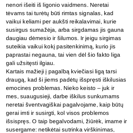
nenori išeiti iš ligonio vaidmens. Neretai
tėvams tai turėtų būti rimtas signalas, kad
vaikui keliami per aukšti reikalavimai, kurie
susirgus sumažėja, arba sirgdamas jis gauna
daugiau dėmesio ir šilumos. Ir jeigu sirgimas
suteikia vaikui kokį pasitenkinimą, kurio jis
paprastai negauna, tai vien dėl šio fakto liga
gali užsitęsti ilgiau.
Kartais mažieji į pagalbą kviečiasi ligą tarsi
draugą, kad ši jiems padėtų išspręsti iškilusias
emocines problemas. Nieko keisto – juk ir
mes, suaugusieji, darbe iškilus sunkumams
neretai šventvagiškai pagalvojame, kaip būtų
gerai imti ir susirgti, kol visos problemos
išsispręs. O taip begalvodami, žiūrėk, imame ir
susergame: netikėtai sutrinka virškinimas,