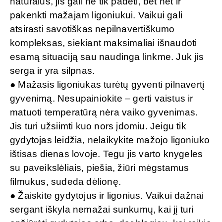
natūralus, jis gali ne tik padėti, bet net ir
pakenkti mažajam ligoniukui. Vaikui gali
atsirasti savotiškas nepilnavertiškumo
kompleksas, siekiant maksimaliai išnaudoti
esamą situaciją sau naudinga linkme. Juk jis
serga ir yra silpnas.
● Mažasis ligoniukas turėtų gyventi pilnavertį
gyvenimą. Nesupainiokite – gerti vaistus ir
matuoti temperatūrą nėra vaiko gyvenimas.
Jis turi užsiimti kuo nors įdomiu. Jeigu tik
gydytojas leidžia, nelaikykite mažojo ligoniuko
ištisas dienas lovoje. Tegu jis varto knygeles
su paveikslėliais, piešia, žiūri mėgstamus
filmukus, sudeda dėlionę.
● Žaiskite gydytojus ir ligonius. Vaikui dažnai
sergant iškyla nemažai sunkumų, kai jį turi