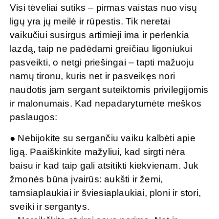
Visi tėveliai sutiks – pirmas vaistas nuo visų
ligų yra jų meilė ir rūpestis. Tik neretai
vaikučiui susirgus artimieji ima ir perlenkia
lazdą, taip ne padėdami greičiau ligoniukui
pasveikti, o netgi priešingai – tapti mažuoju
namų tironu, kuris net ir pasveikęs nori
naudotis jam sergant suteiktomis privilegijomis
ir malonumais. Kad nepadarytumėte meškos
paslaugos:
● Nebijokite su sergančiu vaiku kalbėti apie
ligą. Paaiškinkite mažyliui, kad sirgti nėra
baisu ir kad taip gali atsitikti kiekvienam. Juk
žmonės būna įvairūs: aukšti ir žemi,
tamsiaplaukiai ir šviesiaplaukiai, ploni ir stori,
sveiki ir sergantys.