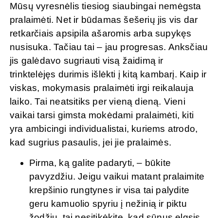
Mūsų vyresnėlis tiesiog siaubingai nemėgsta
pralaimėti. Net ir būdamas šešerių jis vis dar
retkarčiais apsipila ašaromis arba supykęs
nusisuka. Tačiau tai – jau progresas. Anksčiau
jis galėdavo sugriauti visą žaidimą ir
trinktelėjęs durimis išlėkti į kitą kambarį. Kaip ir
viskas, mokymasis pralaimėti irgi reikalauja
laiko. Tai neatsitiks per vieną dieną. Vieni
vaikai tarsi gimsta mokėdami pralaimėti, kiti
yra ambicingi individualistai, kuriems atrodo,
kad sugrius pasaulis, jei jie pralaimės.
Pirma, ką galite padaryti, – būkite
pavyzdžiu. Jeigu vaikui matant pralaimite
krepšinio rungtynes ir visa tai palydite
geru kamuolio spyriu į nežinią ir piktu
žodžiu, tai nesitikėkite, kad sūnus elgsis