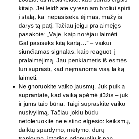
kitaip. Jei leidžiate vyresniam broliui spirti
į stalą, kai nepasiseka ėjimas, mažylis
darys tą patį. Tačiau jeigu pralaimėjęs
pasakote: „Vaje, kaip norėjau laimėti…
Gal pasiseks kitą kartą…” – vaikui
siunčiamas signalas, kaip reaguoti į
pralaimėjimą. Jau penkiametis iš esmės
turi suprasti, kad neįmanoma visą laiką
laimėti.
Neignoruokite vaiko jausmų. Juk puikiai
suprantate, kad vaiką apėmė įtūžis – juk
ir jums taip būna. Taigi supraskite vaiko
nusivylimą. Tačiau jokiu būdu
netoleruokite neleistino elgesio: keiksmų,
daiktų spardymo, mėtymo, durų
trankymo, isterijos priepuolių ir pan.