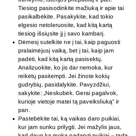
Tiesiog pasisodinkite mažiuką ir apie tai
pasikalbėkite. Pasakykite, kad tokio
elgesio netoleruosite, kad kitą kartą
tiesiog išsiųsite jį į savo kambarį.
Dėmesį sutelkite ne į tai, kaip paguosti
pralaimėjusį vaiką, bet į tai, kaip jam
padėti, kad kitą kartą pasisektų.
Analizuokite, ko jis dar nemoka, kur
reikėtų pasitempti. Jei žinote kokių
gudrybių, pasidalykite. Pavyzdžiui,
sakykite: „Neskubėk. Gerai pagalvok,
kurioje vietoje matei tą paveiksliuką” ir
pan.
Pastebėkite tai, ką vaikas daro puikiai,
kur jam sunku prilygti. Jei mažylis jaus,
kad daug ką moka padaryti puikiai – tada