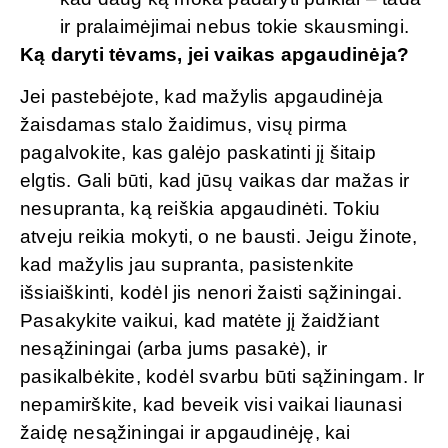
ir pralaimėjimai nebus tokie skausmingi.
Ką daryti tėvams, jei vaikas apgaudinėja?
Jei pastebėjote, kad mažylis apgaudinėja
žaisdamas stalo žaidimus, visų pirma
pagalvokite, kas galėjo paskatinti jį šitaip
elgtis. Gali būti, kad jūsų vaikas dar mažas ir
nesupranta, ką reiškia apgaudinėti. Tokiu
atveju reikia mokyti, o ne bausti. Jeigu žinote,
kad mažylis jau supranta, pasistenkite
išsiaiškinti, kodėl jis nenori žaisti sąžiningai.
Pasakykite vaikui, kad matėte jį žaidžiant
nesąžiningai (arba jums pasakė), ir
pasikalbėkite, kodėl svarbu būti sąžiningam. Ir
nepamirškite, kad beveik visi vaikai liaunasi
žaidę nesąžiningai ir apgaudinėję, kai