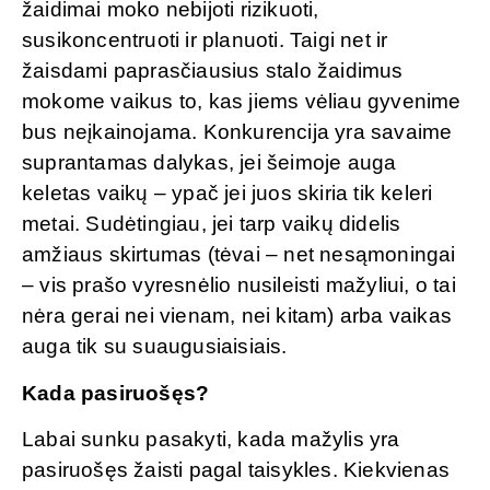
žaidimai moko nebijoti rizikuoti,
susikoncentruoti ir planuoti. Taigi net ir
žaisdami paprasčiausius stalo žaidimus
mokome vaikus to, kas jiems vėliau gyvenime
bus neįkainojama. Konkurencija yra savaime
suprantamas dalykas, jei šeimoje auga
keletas vaikų – ypač jei juos skiria tik keleri
metai. Sudėtingiau, jei tarp vaikų didelis
amžiaus skirtumas (tėvai – net nesąmoningai
– vis prašo vyresnėlio nusileisti mažyliui, o tai
nėra gerai nei vienam, nei kitam) arba vaikas
auga tik su suaugusiaisiais.
Kada pasiruošęs?
Labai sunku pasakyti, kada mažylis yra
pasiruošęs žaisti pagal taisykles. Kiekvienas