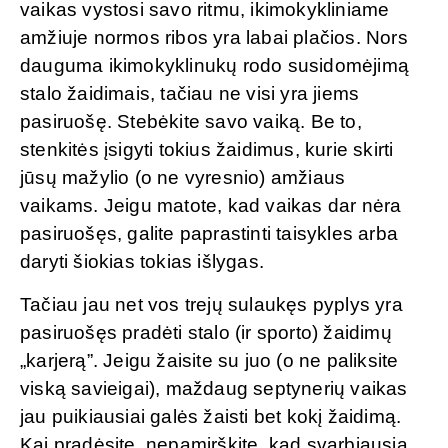
vaikas vystosi savo ritmu, ikimokykliniame
amžiuje normos ribos yra labai plačios. Nors
dauguma ikimokyklinukų rodo susidomėjimą
stalo žaidimais, tačiau ne visi yra jiems
pasiruošę. Stebėkite savo vaiką. Be to,
stenkitės įsigyti tokius žaidimus, kurie skirti
jūsų mažylio (o ne vyresnio) amžiaus
vaikams. Jeigu matote, kad vaikas dar nėra
pasiruošęs, galite paprastinti taisykles arba
daryti šiokias tokias išlygas.
Tačiau jau net vos trejų sulaukęs pyplys yra
pasiruošęs pradėti stalo (ir sporto) žaidimų
„karjerą”. Jeigu žaisite su juo (o ne paliksite
viską savieigai), maždaug septynerių vaikas
jau puikiausiai galės žaisti bet kokį žaidimą.
Kai pradėsite, nepamirškite, kad svarbiausia