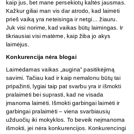
kaip jus, bet mane persekiotų kaltės jausmas.
Kažkur giliai man vis dar atrodo, kad laimėti
prieš vaiką yra neteisinga ir netgi… žiauru.
Juk visi norime, kad vaikas būtų laimingas. Ir
tikriausiai visi matėme, kaip žiba jo akys
laimėjus.
Konkurencija nėra blogai
Laimėdamas vaikas „augina” pasitikėjimą
savimi. Tačiau kad ir kaip nemalonu būtų tai
pripažinti, lygiai taip pat svarbu yra ir išmokti
pralaimėti bei suprasti, kad ne visada
įmanoma laimėti. Išmokti garbingai laimėti ir
garbingai pralaimėti – viena svarbiausių
užduočių iki mokyklos. To beveik neįmanoma
išmokti, jei nėra konkurencijos. Konkurencingi