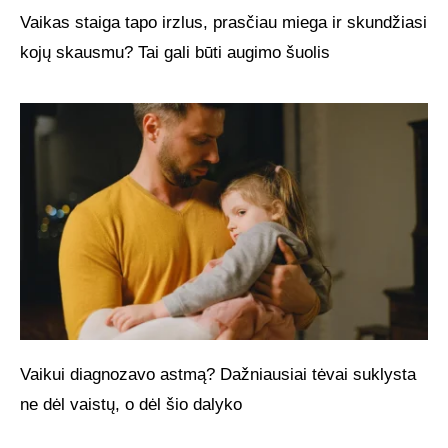
Vaikas staiga tapo irzlus, prasčiau miega ir skundžiasi
kojų skausmu? Tai gali būti augimo šuolis
Vaikui diagnozavo astmą? Dažniausiai tėvai suklysta
ne dėl vaistų, o dėl šio dalyko