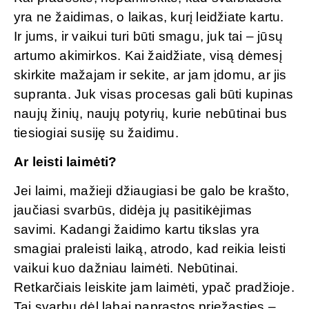
yra ne žaidimas, o laikas, kurį leidžiate kartu.
Ir jums, ir vaikui turi būti smagu, juk tai – jūsų
artumo akimirkos. Kai žaidžiate, visą dėmesį
skirkite mažajam ir sekite, ar jam įdomu, ar jis
supranta. Juk visas procesas gali būti kupinas
naujų žinių, naujų potyrių, kurie nebūtinai bus
tiesiogiai susiję su žaidimu.
Ar leisti laimėti?
Jei laimi, mažieji džiaugiasi be galo be krašto,
jaučiasi svarbūs, didėja jų pasitikėjimas
savimi. Kadangi žaidimo kartu tikslas yra
smagiai praleisti laiką, atrodo, kad reikia leisti
vaikui kuo dažniau laimėti. Nebūtinai.
Retkarčiais leiskite jam laimėti, ypač pradžioje.
Tai svarbu dėl labai paprastos priežasties –