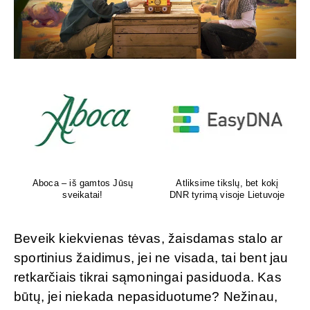
Aboca – iš gamtos Jūsų
Atliksime tikslų, bet kokį
sveikatai!
DNR tyrimą visoje Lietuvoje
Beveik kiekvienas tėvas, žaisdamas stalo ar
sportinius žaidimus, jei ne visada, tai bent jau
retkarčiais tikrai sąmoningai pasiduoda. Kas
būtų, jei niekada nepasiduotume? Nežinau,