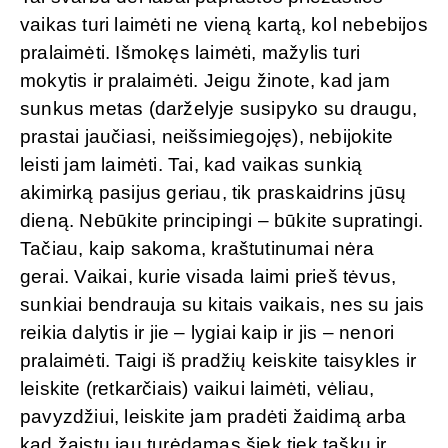
vaikas turi laimėti ne vieną kartą, kol nebebijos
pralaimėti. Išmokęs laimėti, mažylis turi
mokytis ir pralaimėti. Jeigu žinote, kad jam
sunkus metas (darželyje susipyko su draugu,
prastai jaučiasi, neišsimiegojęs), nebijokite
leisti jam laimėti. Tai, kad vaikas sunkią
akimirką pasijus geriau, tik praskaidrins jūsų
dieną. Nebūkite principingi – būkite supratingi.
Tačiau, kaip sakoma, kraštutinumai nėra
gerai. Vaikai, kurie visada laimi prieš tėvus,
sunkiai bendrauja su kitais vaikais, nes su jais
reikia dalytis ir jie – lygiai kaip ir jis – nenori
pralaimėti. Taigi iš pradžių keiskite taisykles ir
leiskite (retkarčiais) vaikui laimėti, vėliau,
pavyzdžiui, leiskite jam pradėti žaidimą arba
kad žaistų jau turėdamas šiek tiek taškų ir