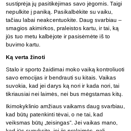
sustiprėja jų pasitikėjimas savo jėgomis. Taigi
nepulkite į paniką. Pasikalbėkite su vaiku,
tačiau labai neakcentuokite. Daug svarbiau –
smagios akimirkos, praleistos kartu, ir tai, ką
jūs tuo metu kalbėjote ir pasisėmėte iš to
buvimo kartu.
Ką verta žinoti
Stalo ir sporto žaidimai moko vaiką kontroliuoti
savo emocijas ir bendrauti su kitais. Vaikas
suvokia, kad jei darys ką nori ir kada nori, tai
tikriausiai nei laimės, nei bus mėgstamas kitų.
Ikimokyklinio amžiaus vaikams daug svarbiau,
kad būtų patenkinti tėvai, o ne tai, kad
veiksmas būtų „teisingas”. Jei vaikas mano,
kad jūs supyksite, jei jis pralaimės, gali