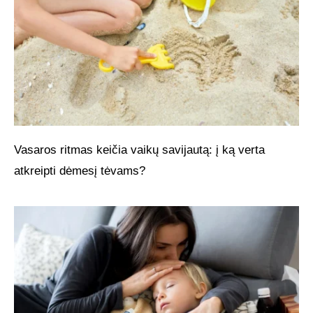
Vasaros ritmas keičia vaikų savijautą: į ką verta
atkreipti dėmesį tėvams?