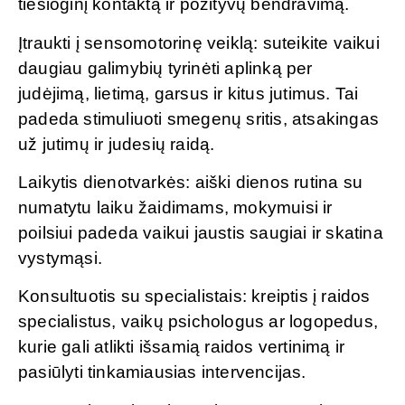
tiesioginį kontaktą ir pozityvų bendravimą.
Įtraukti į sensomotorinę veiklą: suteikite vaikui
daugiau galimybių tyrinėti aplinką per
judėjimą, lietimą, garsus ir kitus jutimus. Tai
padeda stimuliuoti smegenų sritis, atsakingas
už jutimų ir judesių raidą.
Laikytis dienotvarkės: aiški dienos rutina su
numatytu laiku žaidimams, mokymuisi ir
poilsiui padeda vaikui jaustis saugiai ir skatina
vystymąsi.
Konsultuotis su specialistais: kreiptis į raidos
specialistus, vaikų psichologus ar logopedus,
kurie gali atlikti išsamią raidos vertinimą ir
pasiūlyti tinkamiausias intervencijas.