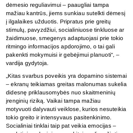
dėmesio reguliavimui – paaugliai tampa
mažiau kantrūs, jiems sunkiau sutelkti dėmesį
į ilgalaikes užduotis. Pripratus prie greitų
stimulų, pavyzdžiui, socialiniuose tinkluose ar
žaidimuose, smegenys adaptuojasi prie tokio
ritmingo informacijos apdorojimo, o tai gali
pakenkti mokymuisi ir gebėjimui planuoti“, –
vardija gydytoja.
„Kitas svarbus poveikis yra dopamino sistemai
– ekranų teikiamas greitas malonumas sukelia
didesnę priklausomybės nuo skaitmeninių
įrenginių riziką. Vaikai tampa mažiau
motyvuoti dalyvauti veiklose, kurios nesuteikia
tokio greito ir intensyvaus pasitenkinimo.
Socialiniai tinklai taip pat veikia emocijas –