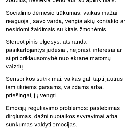
žodžius, nesiekia bendrauti su aplinkiniais.
Socialinio dėmesio trūkumas: vaikas mažai
reaguoja į savo vardą, vengia akių kontakto ar
nesidomi žaidimais su kitais žmonėmis.
Stereotipinis elgesys: atsiranda
pasikartojantys judesiai, neįprasti interesai ar
stipri priklausomybė nuo ekrane matomų
vaizdų.
Sensorikos sutrikimai: vaikas gali tapti jautrus
tam tikriems garsams, vaizdams arba,
priešingai, jų vengti.
Emocijų reguliavimo problemos: pastebimas
dirglumas, dažni nuotaikos svyravimai arba
sunkumas valdyti emocijas.