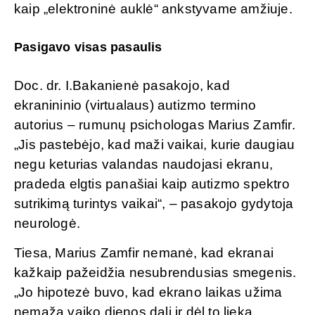
kaip „elektroninė auklė“ ankstyvame amžiuje.
Pasigavo visas pasaulis
Doc. dr. I.Bakanienė pasakojo, kad
ekranininio (virtualaus) autizmo termino
autorius – rumunų psichologas Marius Zamfir.
„Jis pastebėjo, kad maži vaikai, kurie daugiau
negu keturias valandas naudojasi ekranu,
pradeda elgtis panašiai kaip autizmo spektro
sutrikimą turintys vaikai“, – pasakojo gydytoja
neurologė.
Tiesa, Marius Zamfir nemanė, kad ekranai
kažkaip pažeidžia nesubrendusias smegenis.
„Jo hipotezė buvo, kad ekrano laikas užima
nemažą vaiko dienos dalį ir dėl to lieka