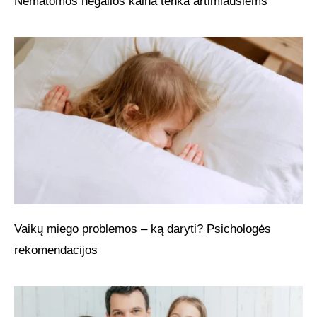
Nematomos negalios kaina tenka artimiausiems
Vaikų miego problemos – ką daryti? Psichologės
rekomendacijos