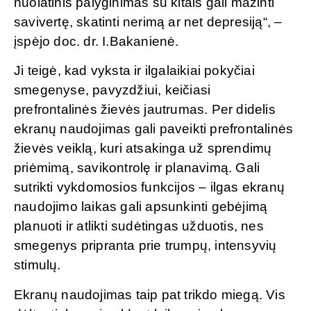
nuolatinis palyginimas su kitais gali mažinti
savivertę, skatinti nerimą ar net depresiją“, –
įspėjo doc. dr. I.Bakanienė.
Ji teigė, kad vyksta ir ilgalaikiai pokyčiai
smegenyse, pavyzdžiui, keičiasi
prefrontalinės žievės jautrumas. Per didelis
ekranų naudojimas gali paveikti prefrontalinės
žievės veiklą, kuri atsakinga už sprendimų
priėmimą, savikontrolę ir planavimą. Gali
sutrikti vykdomosios funkcijos – ilgas ekranų
naudojimo laikas gali apsunkinti gebėjimą
planuoti ir atlikti sudėtingas užduotis, nes
smegenys pripranta prie trumpų, intensyvių
stimulų.
Ekranų naudojimas taip pat trikdo miegą. Vis