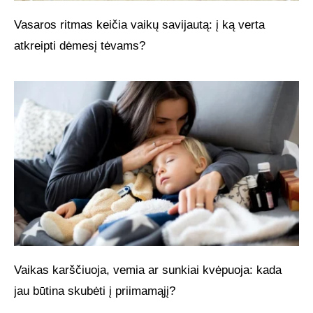
Vasaros ritmas keičia vaikų savijautą: į ką verta
atkreipti dėmesį tėvams?
Vaikas karščiuoja, vemia ar sunkiai kvėpuoja: kada
jau būtina skubėti į priimamąjį?