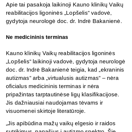
Apie tai pasakoja laikinoji Kauno klinikų Vaikų
reabilitacijos ligoninės „Lopšelis“ vadovė,
gydytoja neurologė doc. dr. Indrė Bakanienė.
Ne medicininis terminas
Kauno klinikų Vaikų reabilitacijos ligoninės
„Lopšelis“ laikinoji vadovė, gydytoja neurologė
doc. dr. Indrė Bakanienė teigia, kad „ekraninis
autizmas“ arba „virtualusis autizmas“ – nėra
oficialus medicininis terminas ir nėra
pripažintas tarptautinėse ligų klasifikacijose.
Jis dažniausiai naudojamas tėvams ir
visuomenei skirtoje literatūroje.
„Jis apibūdina mažų vaikų elgesio ir raidos
sutrikimus, panašius į autizmo spektro. Šie