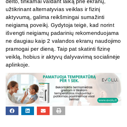
dėlto, tinkamai valdant laiką prie ekranų,
užtikrinant alternatyvias veiklas ir fizinį
aktyvumą, galima reikšmingai sumažinti
neigiamą poveikį. Gydytoja teigė, kad norint
išvengti neigiamų padarinių rekomenduojama
ne daugiau kaip 2 valandos ekranų naudojimo
pramogai per dieną. Taip pat skatinti fizinę
veiklą, hobius ir aktyvų dalyvavimą socialinėje
aplinkoje.