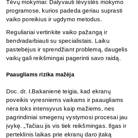
Tėvų mokymai: Dalyvauti tėvystės mokymo
programose, kurios padeda geriau suprasti
vaiko poreikius ir ugdymo metodus.
Reguliariai vertinkite vaiko pažangą ir
bendradarbiauti su specialistais. Laiku
pastebėjus ir sprendžiant problemą, daugelis
vaikų gali reikšmingai pagerinti savo raidą.
Paaugliams rizika mažėja
Doc. dr. I.Bakanienė teigia, kad ekranų
poveikis vyresniems vaikams ir paaugliams
nėra toks intensyvus kaip mažiems, nes
pagrindiniai smegenų vystymosi procesai jau
įvykę. „Tačiau jis vis tiek reikšmingas. Ilgas ir
perteklinis laikas prie ekranų daro įtaką