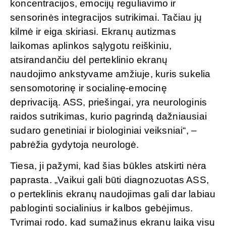
koncentracijos, emocijų reguliavimo ir
sensorinės integracijos sutrikimai. Tačiau jų
kilmė ir eiga skiriasi. Ekranų autizmas
laikomas aplinkos sąlygotu reiškiniu,
atsirandančiu dėl perteklinio ekranų
naudojimo ankstyvame amžiuje, kuris sukelia
sensomotorinę ir socialinę-emocinę
deprivaciją. ASS, priešingai, yra neurologinis
raidos sutrikimas, kurio pagrindą dažniausiai
sudaro genetiniai ir biologiniai veiksniai“, –
pabrėžia gydytoja neurologė.
Tiesa, ji pažymi, kad šias būkles atskirti nėra
paprasta. „Vaikui gali būti diagnozuotas ASS,
o perteklinis ekranų naudojimas gali dar labiau
pabloginti socialinius ir kalbos gebėjimus.
Tyrimai rodo, kad sumažinus ekranų laiką visų