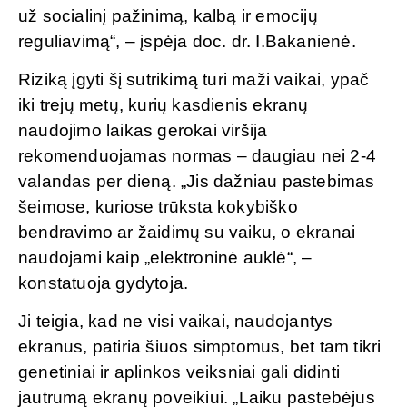
už socialinį pažinimą, kalbą ir emocijų
reguliavimą“, – įspėja doc. dr. I.Bakanienė.
Riziką įgyti šį sutrikimą turi maži vaikai, ypač
iki trejų metų, kurių kasdienis ekranų
naudojimo laikas gerokai viršija
rekomenduojamas normas – daugiau nei 2-4
valandas per dieną. „Jis dažniau pastebimas
šeimose, kuriose trūksta kokybiško
bendravimo ar žaidimų su vaiku, o ekranai
naudojami kaip „elektroninė auklė“, –
konstatuoja gydytoja.
Ji teigia, kad ne visi vaikai, naudojantys
ekranus, patiria šiuos simptomus, bet tam tikri
genetiniai ir aplinkos veiksniai gali didinti
jautrumą ekranų poveikiui. „Laiku pastebėjus