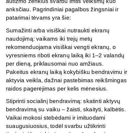
autizmo ženklus svarbu imtis veiksmų kuo
anksčiau. Pagrindiniai pagalbos žingsniai ir
patarimai tėvams yra šie:
Sumažinti arba visiškai nutraukti ekranų
naudojimą: vaikams iki trejų metų
rekomenduojama visiškai vengti ekranų, o
vyresniems riboti ekranų laiką iki 1–2 valandų
per dieną, priklausomai nuo amžiaus.
Pakeitus ekranų laiką kokybišku bendravimu ir
aktyvia veikla, dažnai pastebimas reikšmingas
raidos pagerėjimas per kelis mėnesius.
Stiprinti socialinį bendravimą: skatinti aktyvų
bendravimą su vaiku – žaisti, skaityti, kalbėtis.
Vaikai mokosi stebėdami ir imituodami
suaugusiuosius, todėl svarbu užtikrinti