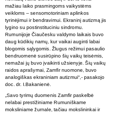
mažiau laiko prasmingoms vaikystėms
veikloms – sensomotoriniam aplinkos
tyrinėjimui ir bendravimui. Ekraninį autizmą jis
lygino su postinstituciniu sindromu.
Rumunijoje Čiaučesku valdymo laikais buvo
daug kūdikių namų, kur vaikai auginti labai
blogomis sąlygomis. Žlugus režimui pasaulio
bendruomenė susirūpino šių vaikų teisėmis,
nemažai jų buvo įvaikinti užsienyje. Šių vaikų
raidos aprašymai, Zamfir nuomone, buvo
analogiškas ekraniniam autizmui“,- pasakojo
doc. dr. I.Bakanienė.
„Savo tyrimų duomenis Zamfir paskelbė
nelabai prestižiniame Rumuniškame
moksliniame žurnale, tačiau mokslininkai ir