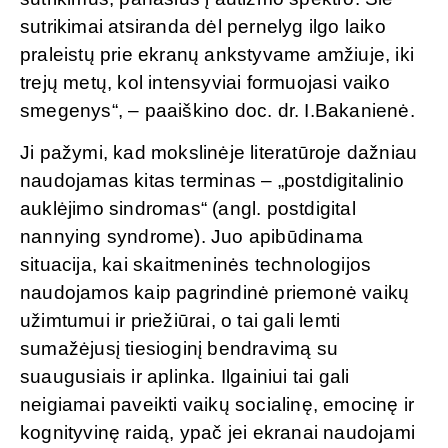
sutrikimai atsiranda dėl pernelyg ilgo laiko
praleistų prie ekranų ankstyvame amžiuje, iki
trejų metų, kol intensyviai formuojasi vaiko
smegenys“, – paaiškino doc. dr. I.Bakanienė.
Ji pažymi, kad mokslinėje literatūroje dažniau
naudojamas kitas terminas – „postdigitalinio
auklėjimo sindromas“ (angl. postdigital
nannying syndrome). Juo apibūdinama
situacija, kai skaitmeninės technologijos
naudojamos kaip pagrindinė priemonė vaikų
užimtumui ir priežiūrai, o tai gali lemti
sumažėjusį tiesioginį bendravimą su
suaugusiais ir aplinka. Ilgainiui tai gali
neigiamai paveikti vaikų socialinę, emocinę ir
kognityvinę raidą, ypač jei ekranai naudojami