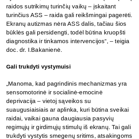
raidos sutrikimų turinčių vaikų – įskaitant
turinčius ASS – raida gali reikšmingai pagerėti.
Ekranų autizmas nėra ASS dalis, tačiau šios
būklės gali persidengti, todėl būtina kruopšti
diagnostika ir tinkamos intervencijos“, – teigia
doc. dr. I.Bakanienė.
Gali trukdyti vystymuisi
„Manoma, kad pagrindinis mechanizmas yra
sensomotorinė ir socialinė-emocinė
deprivacija – vietoj sąveikos su
suaugusiaisiais ar aplinka, kuri būtina sveikai
raidai, vaikai gauna daugiausia pasyvių
regimųjų ir girdimųjų stimulų iš ekranų. Tai gali
trukdyti vystytis smegenų sritims, atsakingoms