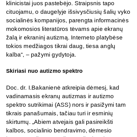
klinicistai juos pastebėjo. Straipsnis tapo
cituojamu, o daugelyje išsivysčiusių šalių vyko
socialinės kompanijos, parengta informacinės
mokomosios literatūros tėvams apie ekranų
žalą ir ekraninį autizmą. Interneto platybėse
tokios medžiagos tikrai daug, tiesa anglų
kalba“, – pažymi gydytoja.
Skiriasi nuo autizmo spektro
Doc. dr. I.Bakanienė atkreipia dėmesį, kad
vadinamasis ekranų autizmas ir autizmo
spektro sutrikimai (ASS) nors ir pasižymi tam
tikrais panašumais, tačiau turi ir esminių
skirtumų. „Abiem atvejais gali pasireikšti
kalbos, socialinio bendravimo, dėmesio