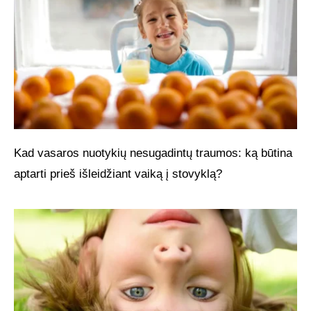
Kad vasaros nuotykių nesugadintų traumos: ką būtina
aptarti prieš išleidžiant vaiką į stovyklą?