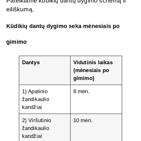
Pateikiame kūdikių dantų dygimo schemą ir
eiliškumą.
Kūdikių dantų dygimo seka mėnesiais po
gimimo
Dantys
Vidutinis laikas
(mėnesiais po
gimimo)
1) Apatinio
8 mėn.
žandikaulio
kandžiai
2) Viršutinio
10 mėn.
žandikaulio
kandžiai