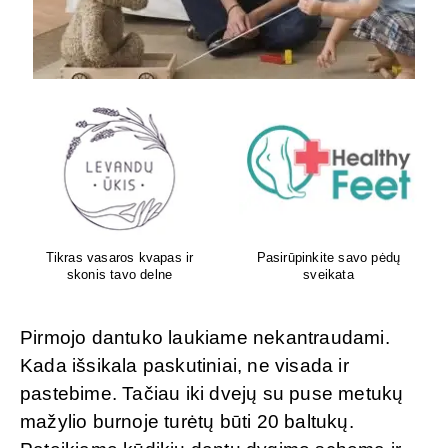
Aboca – iš gamtos Jūsų
Atliksime tikslų, bet kokį
sveikatai!
DNR tyrimą visoje Lietuvoje
Pirmojo dantuko laukiame nekantraudami.
Kada išsikala paskutiniai, ne visada ir
pastebime. Tačiau iki dvejų su puse metukų
mažylio burnoje turėtų būti 20 baltukų.