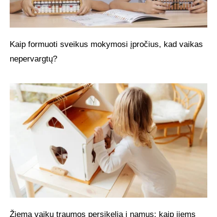
Kaip formuoti sveikus mokymosi įpročius, kad vaikas
nepervargtų?
Žiemą vaikų traumos persikelia į namus: kaip jiems