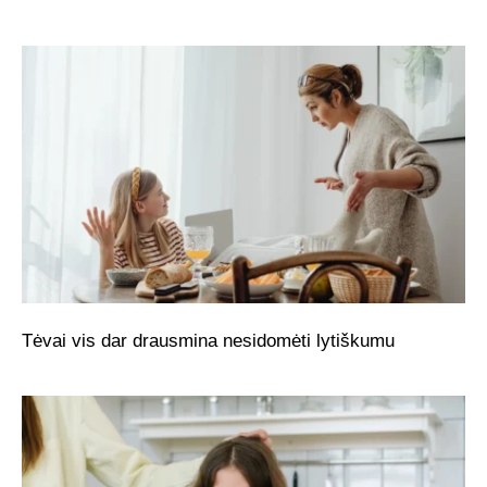
Tėvai vis dar drausmina nesidomėti lytiškumu