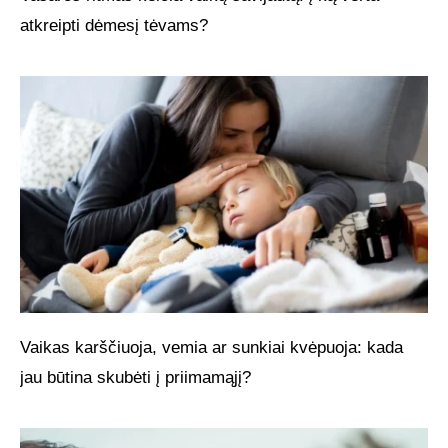
atkreipti dėmesį tėvams?
Vaikas karščiuoja, vemia ar sunkiai kvėpuoja: kada
jau būtina skubėti į priimamąjį?