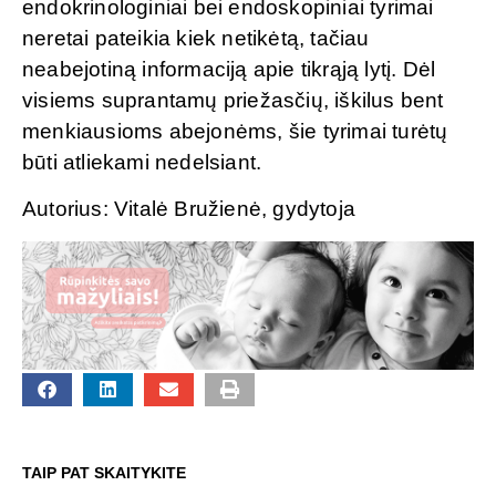
endokrinologiniai bei endoskopiniai tyrimai
neretai pateikia kiek netikėtą, tačiau
neabejotiną informaciją apie tikrąją lytį. Dėl
visiems suprantamų priežasčių, iškilus bent
menkiausioms abejonėms, šie tyrimai turėtų
būti atliekami nedelsiant.
Autorius: Vitalė Bružienė, gydytoja
TAIP PAT SKAITYKITE