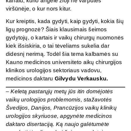
kanalu, kurio angelė žioji ne varputės
viršūnėje, o kur nors kitur.
Kur kreiptis, kada gydyti, kaip gydyti, kokia šių
ligų prognozė? Šiais klausimais šeimos
gydytojų, o kartais ir vaikų chirurgų nuomonės
kiek išsiskiria, o tai tėveliams sukelia dar
didesnį nerimą. Todėl šia tema kalbamės su
Kauno medicinos universiteto aikų chirurgijos
klinikos urologijos sektoriaus vadovu,
medicinos daktaru
Gilvydu Verkausku.
– Keletą pastarųjų metų jūs itin domėjotės
vaikų urologijos problemomis, stažavotės
Švedijos, Danijos, Prancūzijos vaikų klinikų
urologijos skyriuose, apgynėte medicinos
daktaro disertaciją. Ką naujo galėtumėte