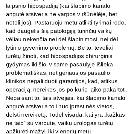
laipsnio hipospadiją (kai šlapimo kanalo
angutė atsiveria ne varpos viršūnėlėje, bet
netoli jos). Pastaruoju metu atlikti tyrimai rodo,
kad daugelis šią patologiją turinčių vaikų
vėliau nekenčia nei dėl šlapinimosi, nei dėl
lytinio gyvenimo problemų. Be to, tėveliai
turėtų žinoti, kad hipospadijos chirurginis
gydymas iki šiol visame pasaulyje išlieka
problematiškas: net geriausios pasaulio
klinikos negali duoti garantijos, kad, atlikus
operaciją, nereikės jos po kurio laiko pakartoti.
Nepaisant to, tais atvejais, kai šlapimo kanalo
angutė atsiveria toli nuo įprastinės vietos,
delsti nereikėtų. Todėl visada, kai yra „kažkas
ne taip” su varpute, vaikų urologas turėtų
apžiūrėti mažylį iki vienerių metų.