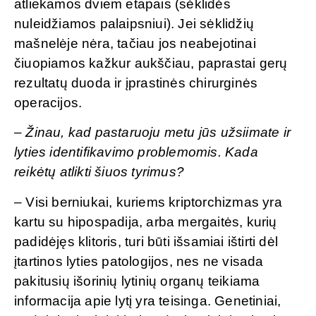
atliekamos dviem etapais (sėklidės
nuleidžiamos palaipsniui). Jei sėklidžių
mašnelėje nėra, tačiau jos neabejotinai
čiuopiamos kažkur aukščiau, paprastai gerų
rezultatų duoda ir įprastinės chirurginės
operacijos.
– Žinau, kad pastaruoju metu jūs užsiimate ir
lyties identifikavimo problemomis. Kada
reikėtų atlikti šiuos tyrimus?
– Visi berniukai, kuriems kriptorchizmas yra
kartu su hipospadija, arba mergaitės, kurių
padidėjęs klitoris, turi būti išsamiai ištirti dėl
įtartinos lyties patologijos, nes ne visada
pakitusių išorinių lytinių organų teikiama
informacija apie lytį yra teisinga. Genetiniai,