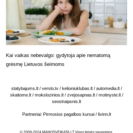
Kai vaikas nebevalgo: gydytoja apie nematomą
grėsmę Lietuvos šeimoms
statybajums.lt
/
verslo.tv
/
kelioniuklubas.lt
/
automedia.lt
/
skaitome.lt
/
mokslozinios.lt
/
zvejosapnas.lt
/
motinyste.lt
/
seostraipsnis.lt
Partneriai:
Pirmosios pagalbos kursai
/
livinn.lt
© 2009-2024 MANOSVEIKATA.LT Visos teisės saugomos.