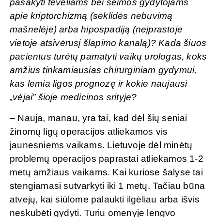
pasakyti tėveliams bei šeimos gydytojams
apie kriptorchizmą (sėklidės nebuvimą
mašnelėje) arba hipospadiją (neįprastoje
vietoje atsivėrusį šlapimo kanalą)? Kada šiuos
pacientus turėtų pamatyti vaikų urologas, koks
amžius tinkamiausias chirurginiam gydymui,
kas lemia ligos prognozę ir kokie naujausi
„vėjai” šioje medicinos srityje?
– Nauja, manau, yra tai, kad dėl šių seniai
žinomų ligų operacijos atliekamos vis
jaunesniems vaikams. Lietuvoje dėl minėtų
problemų operacijos paprastai atliekamos 1-2
metų amžiaus vaikams. Kai kuriose šalyse tai
stengiamasi sutvarkyti iki 1 metų. Tačiau būna
atvejų, kai siūlome palaukti ilgėliau arba išvis
neskubėti gydyti. Turiu omenyje lengvo