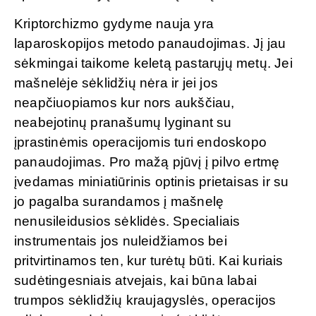
Kriptorchizmo gydyme nauja yra
laparoskopijos metodo panaudojimas. Jį jau
sėkmingai taikome keletą pastarųjų metų. Jei
mašnelėje sėklidžių nėra ir jei jos
neapčiuopiamos kur nors aukščiau,
neabejotinų pranašumų lyginant su
įprastinėmis operacijomis turi endoskopo
panaudojimas. Pro mažą pjūvį į pilvo ertmę
įvedamas miniatiūrinis optinis prietaisas ir su
jo pagalba surandamos į mašnelę
nenusileidusios sėklidės. Specialiais
instrumentais jos nuleidžiamos bei
pritvirtinamos ten, kur turėtų būti. Kai kuriais
sudėtingesniais atvejais, kai būna labai
trumpos sėklidžių kraujagyslės, operacijos