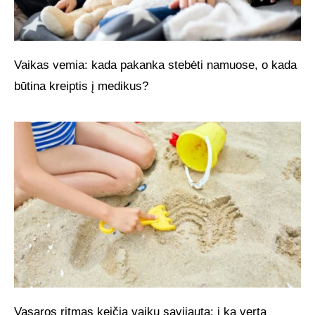
Vaikas vemia: kada pakanka stebėti namuose, o kada
būtina kreiptis į medikus?
Vasaros ritmas keičia vaikų savijautą: į ką verta