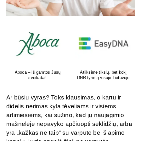
Aboca – iš gamtos Jūsų
Atliksime tikslų, bet kokį
sveikatai!
DNR tyrimą visoje Lietuvoje
Ar būsiu vyras? Toks klausimas, o kartu ir
didelis nerimas kyla tėveliams ir visiems
artimiesiems, kai sužino, kad jų naujagimio
mašnelėje nepavyko apčiuopti sėklidžių, arba
yra „kažkas ne taip” su varpute bei šlapimo