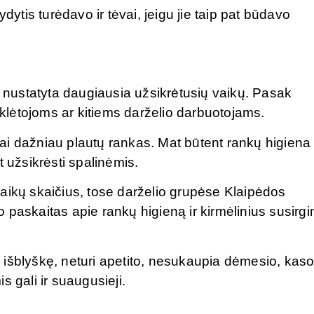
dytis turėdavo ir tėvai, jeigu jie taip pat būdavo
r nustatyta daugiausia užsikrėtusių vaikų. Pasak
auklėtojoms ar kitiems darželio darbuotojams.
ikai dažniau plautų rankas. Mat būtent rankų higiena
t užsikrėsti spalinėmis.
aikų skaičius, tose darželio grupėse Klaipėdos
 paskaitas apie rankų higieną ir kirmėlinius susirg
išblyškę, neturi apetito, nesukaupia dėmesio, kaso
 gali ir suaugusieji.