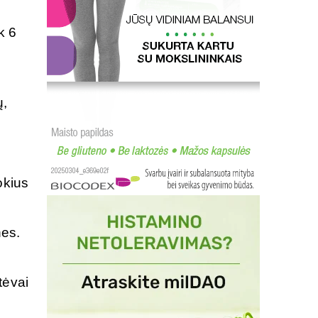
k 6
ų,
okius
nes.
tėvai