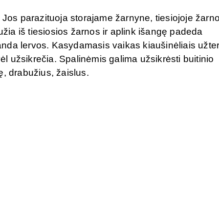
 Jos parazituoja storajame žarnyne, tiesiojoje žarno
užia iš tiesiosios žarnos ir aplink išangę padeda
iranda lervos. Kasydamasis vaikas kiaušinėliais užte
 užsikrečia. Spalinėmis galima užsikrėsti buitinio
, drabužius, žaislus.