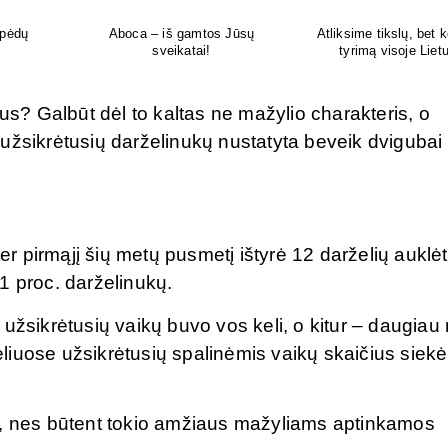
kokį DNR
Šiuolaikiška vaikų sveikatos
Tikras vasaros kvapas 
uvoje
priežiūros įstaiga
tavo delne
? Galbūt dėl to kaltas ne mažylio charakteris, o
užsikrėtusių darželinukų nustatyta beveik dvigubai
 pirmąjį šių metų pusmetį ištyrė 12 darželių auklėt
1 proc. darželinukų.
užsikrėtusių vaikų buvo vos keli, o kitur – daugiau 
želiuose užsikrėtusių spalinėmis vaikų skaičius siekė
i, nes būtent tokio amžiaus mažyliams aptinkamos