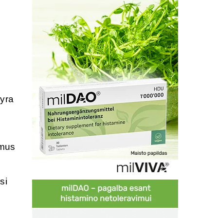
 yra
imus
si