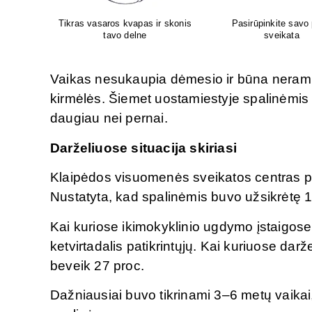
 pėdų
Aboca – iš gamtos Jūsų
Atliksime tikslų, bet 
sveikatai!
tyrimą visoje Liet
Vaikas nesukaupia dėmesio ir būna neramus
kirmėlės. Šiemet uostamiestyje spalinėmis 
daugiau nei pernai.
Darželiuose situacija skiriasi
Klaipėdos visuomenės sveikatos centras per
Nustatyta, kad spalinėmis buvo užsikrėtę 1
Kai kuriose ikimokyklinio ugdymo įstaigose 
ketvirtadalis patikrintųjų. Kai kuriuose dar
beveik 27 proc.
Dažniausiai buvo tikrinami 3–6 metų vaika