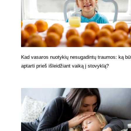
Kad vasaros nuotykių nesugadintų traumos: ką bū
aptarti prieš išleidžiant vaiką į stovyklą?