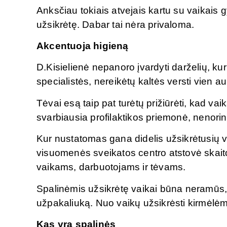
Anksčiau tokiais atvejais kartu su vaikais gy
užsikrėtę. Dabar tai nėra privaloma.
Akcentuoja higieną
D.Kisielienė nepanoro įvardyti darželių, ku
specialistės, nereikėtų kaltės versti vien 
Tėvai esą taip pat turėtų prižiūrėti, kad va
svarbiausia profilaktikos priemonė, nenorin
Kur nustatomas gana didelis užsikrėtusių v
visuomenės sveikatos centro atstovė skaito
vaikams, darbuotojams ir tėvams.
Spalinėmis užsikrėtę vaikai būna neramūs, 
užpakaliuką. Nuo vaikų užsikrėsti kirmėlėmis
Kas yra spalinės