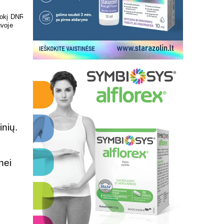
ir skonis
Pasirūpinkite savo pėdų
sveikata
inių.
nei