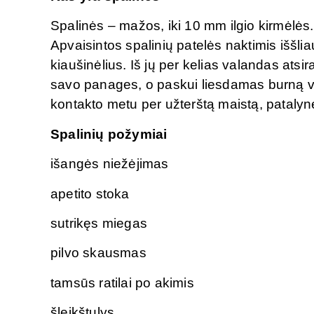
Spalinės – mažos, iki 10 mm ilgio kirmėlės.
Apvaisintos spalinių patelės naktimis iššlia
kiaušinėlius. Iš jų per kelias valandas ats
savo panages, o paskui liesdamas burną vėl
kontakto metu per užterštą maistą, patalynę
Spalinių požymiai
išangės niežėjimas
apetito stoka
sutrikęs miegas
pilvo skausmas
tamsūs ratilai po akimis
šleikštulys