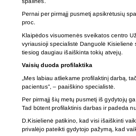
spalinės.
Pernai per pirmąjį pusmetį apsikrėtusių sp
proc.
Klaipėdos visuomenės sveikatos centro Užkr
vyriausioji specialistė Danguolė Kisielienė 
tiesiog daugiau išaiškinta tokių atvejų.
Vaisių duoda profilaktika
„Mes labiau atliekame profilaktinį darbą, 
pacientus”, – paaiškino specialistė.
Per pirmąjį šių metų pusmetį iš gydytojų ga
Tad būtent profilaktinis darbas ir padeda nu
D.Kisielienė patikino, kad visi išaiškinti vai
privalėjo pateikti gydytojo pažymą, kad vai