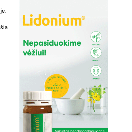
je.
ršia