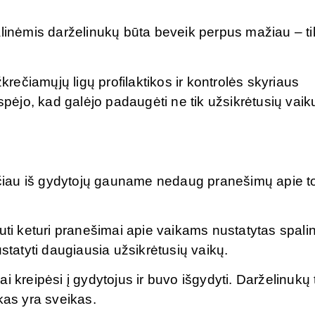
alinėmis darželinukų būta beveik perpus mažiau – ti
ečiamųjų ligų profilaktikos ir kontrolės skyriaus
spėjo, kad galėjo padaugėti ne tik užsikrėtusių vaik
tačiau iš gydytojų gauname nedaug pranešimų apie t
uti keturi pranešimai apie vaikams nustatytas spali
statyti daugiausia užsikrėtusių vaikų.
kai kreipėsi į gydytojus ir buvo išgydyti. Darželinukų 
kas yra sveikas.