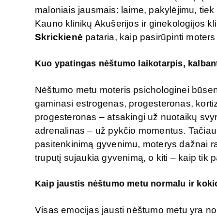
maloniais jausmais: laime, pakylėjimu, tiek
Kauno klinikų Akušerijos ir ginekologijos 
Skrickienė
pataria, kaip pasirūpinti mote
Kuo ypatingas nėštumo laikotarpis, kalban
Nėštumo metu moteris psichologinei būsenai
gaminasi estrogenas, progesteronas, kortizo
progesteronas – atsakingi už nuotaikų svyr
adrenalinas – už pykčio momentus. Tačiau s
pasitenkinimą gyvenimu, moterys dažnai r
truputį sujaukia gyvenimą, o kiti – kaip tik
Kaip jaustis nėštumo metu normalu ir koki
Visas emocijas jausti nėštumo metu yra norm