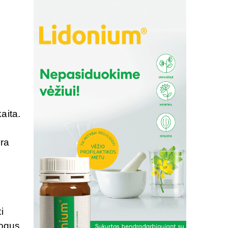
aita.
yra
i
mogus,