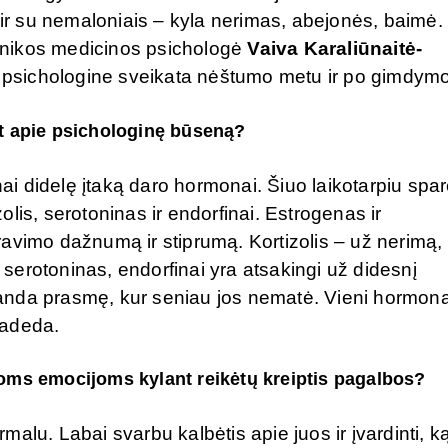
 ir su nemaloniais – kyla nerimas, abejonės, baimė.
klinikos medicinos psichologė
Vaiva Karaliūnaitė-
rs psichologine sveikata nėštumo metu ir po gimdymo
t apie psichologinę būseną?
 didelę įtaką daro hormonai. Šiuo laikotarpiu spar
lis, serotoninas ir endorfinai. Estrogenas ir
avimo dažnumą ir stiprumą. Kortizolis – už nerimą,
erotoninas, endorfinai yra atsakingi už didesnį
anda prasmę, kur seniau jos nematė. Vieni hormona
 padeda.
oms emocijoms kylant reikėtų kreiptis pagalbos?
alu. Labai svarbu kalbėtis apie juos ir įvardinti, k