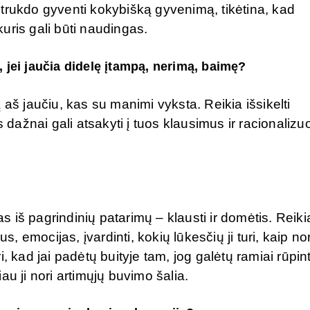
ai trukdo gyventi kokybišką gyvenimą, tikėtina, kad
uris gali būti naudingas.
 jei jaučia didelę įtampą, nerimą, baimę?
 aš jaučiu, kas su manimi vyksta. Reikia išsikelti
 dažnai gali atsakyti į tuos klausimus ir racionalizuo
as iš pagrindinių patarimų – klausti ir domėtis. Reiki
s, emocijas, įvardinti, kokių lūkesčių ji turi, kaip no
, kad jai padėtų buityje tam, jog galėtų ramiai rūpint
čiau ji nori artimųjų buvimo šalia.