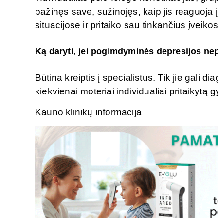
pažinęs save, sužinojęs, kaip jis reaguoja 
situacijose ir pritaiko sau tinkančius įveiko
Ką daryti, jei pogimdyminės depresijos ne
Būtina kreiptis į specialistus. Tik jie gali dia
kiekvienai moteriai individualiai pritaikytą
Kauno klinikų informacija