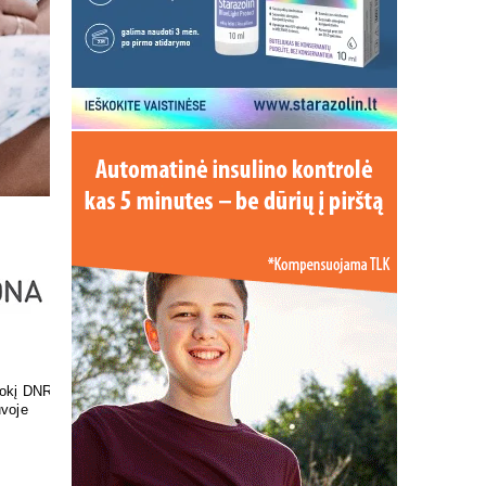
ir skonis
Pasirūpinkite savo pėdų
sveikata