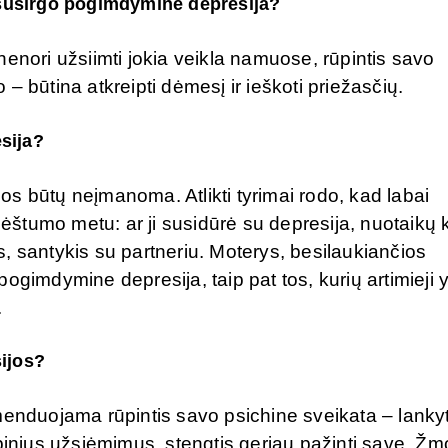
 susirgo pogimdymine depresija?
enori užsiimti jokia veikla namuose, rūpintis savo
– būtina atkreipti dėmesį ir ieškoti priežasčių.
sija?
enos būtų neįmanoma. Atlikti tyrimai rodo, kad labai
tumo metu: ar ji susidūrė su depresija, nuotaikų k
, santykis su partneriu. Moterys, besilaukiančios
i pogimdymine depresija, taip pat tos, kurių artimieji 
.
ijos?
menduojama rūpintis savo psichine sveikata – lankyt
upinius užsiėmimus, stengtis geriau pažinti save. Ž