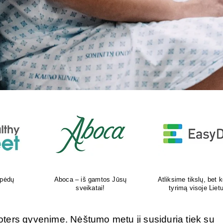
kokį DNR
Šiuolaikiška vaikų sveikatos
Tikras vasaros kvapas 
uvoje
priežiūros įstaiga
tavo delne
ters gyvenime. Nėštumo metu ji susiduria tiek su