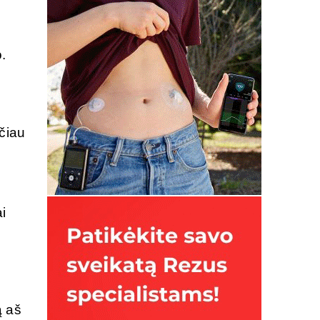
.
čiau
i
ą aš