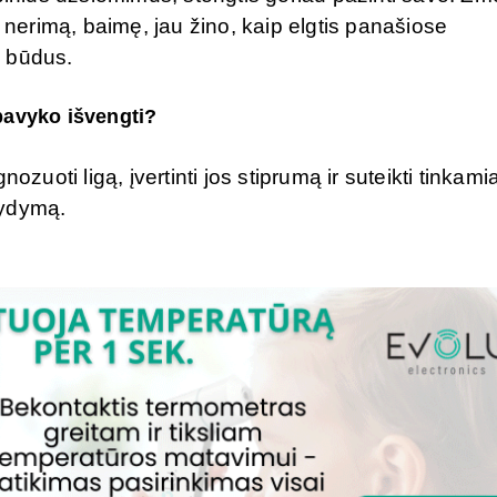
į nerimą, baimę, jau žino, kaip elgtis panašiose
s būdus.
pavyko išvengti?
gnozuoti ligą, įvertinti jos stiprumą ir suteikti tinkami
 gydymą.