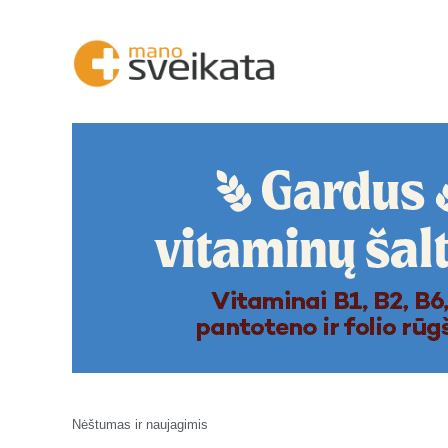
Nėštumas ir naujagimis