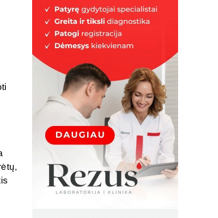
ti
a
rėtų,
is