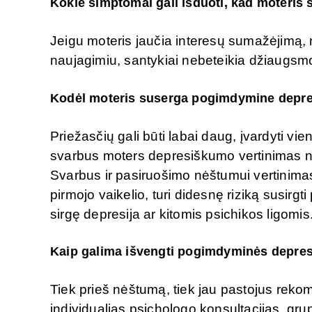
Kokie simptomai gali išduoti, kad moteris
Jeigu moteris jaučia interesų sumažėjimą, n
naujagimiu, santykiai nebeteikia džiaugsmo 
Kodėl moteris suserga pogimdymine depre
Priežasčių gali būti labai daug, įvardyti vi
svarbus moters depresiškumo vertinimas nėš
Svarbus ir pasiruošimo nėštumui vertinimas
pirmojo vaikelio, turi didesnę riziką susirgt
sirgę depresija ar kitomis psichikos ligomis
Kaip galima išvengti pogimdyminės depres
Tiek prieš nėštumą, tiek jau pastojus reko
individualias psichologo konsultacijas, gr