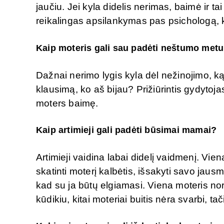
jaučiu. Jei kyla didelis nerimas, baimė ir t
reikalingas apsilankymas pas psichologą, k
Kaip moteris gali sau padėti neštumo metu,
Dažnai nerimo lygis kyla dėl nežinojimo, ką
klausimą, ko aš bijau? Prižiūrintis gydytojas
moters baimę.
Kaip artimieji gali padėti būsimai mamai?
Artimieji vaidina labai didelį vaidmenį. Vien
skatinti moterį kalbėtis, išsakyti savo jausmu
kad su ja būtų elgiamasi. Viena moteris nori
kūdikiu, kitai moteriai buitis nėra svarbi, ta