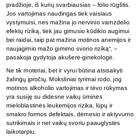
pradžioje, iš kurių svarbiausias – folio rūgštis.
Jos vartojimas naudingas tiek vaisiaus
vystymuisi, nes mažina jo nervinio vamzdelio
efektų riziką, tiek jau gimusio kūdikio augimui
bei raidai, taip pat mažina motinos anemijos ir
naujagimio mažo gimimo svorio riziką“, –
pasakoja gydytoja akušerė-ginekologė.
Ne tik moteriai, bet ir vyrui būtina atsisakyti
žalingų įpročių. Moksliniai tyrimai rodo, jog
motinos alkoholio vartojimas ir tėvo rūkymas
yra susiję su didesne vaikų ūminės
mieloblastinės leukemijos rizika, lūpų ir
smakro formos defektais, dėmesio ir aktyvumo
sutrikimais ir net vaikų svoriu paauglystės
laikotarpiu.