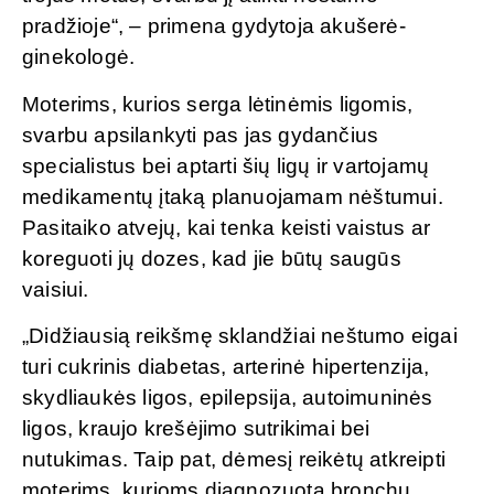
pradžioje“, – primena gydytoja akušerė-
ginekologė.
Moterims, kurios serga lėtinėmis ligomis,
svarbu apsilankyti pas jas gydančius
specialistus bei aptarti šių ligų ir vartojamų
medikamentų įtaką planuojamam nėštumui.
Pasitaiko atvejų, kai tenka keisti vaistus ar
koreguoti jų dozes, kad jie būtų saugūs
vaisiui.
„Didžiausią reikšmę sklandžiai neštumo eigai
turi cukrinis diabetas, arterinė hipertenzija,
skydliaukės ligos, epilepsija, autoimuninės
ligos, kraujo krešėjimo sutrikimai bei
nutukimas. Taip pat, dėmesį reikėtų atkreipti
moterims, kurioms diagnozuota bronchų