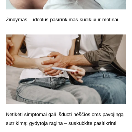
Žindymas – idealus pasirinkimas kūdikiui ir motinai
Netikėti simptomai gali išduoti nėščiosioms pavojingą
sutrikimą: gydytoja ragina – suskubkite pasitikrinti