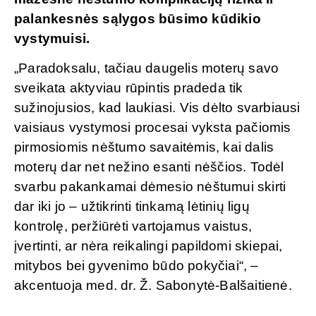
palankesnės sąlygos būsimo kūdikio
vystymuisi.
„Paradoksalu, tačiau daugelis moterų savo
sveikata aktyviau rūpintis pradeda tik
sužinojusios, kad laukiasi. Vis dėlto svarbiausi
vaisiaus vystymosi procesai vyksta pačiomis
pirmosiomis nėštumo savaitėmis, kai dalis
moterų dar net nežino esanti nėščios. Todėl
svarbu pakankamai dėmesio nėštumui skirti
dar iki jo – užtikrinti tinkamą lėtinių ligų
kontrolę, peržiūrėti vartojamus vaistus,
įvertinti, ar nėra reikalingi papildomi skiepai,
mitybos bei gyvenimo būdo pokyčiai“, –
akcentuoja med. dr. Ž. Sabonytė-Balšaitienė.