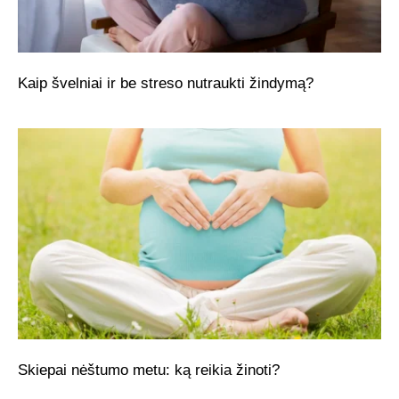
Kaip švelniai ir be streso nutraukti žindymą?
Skiepai nėštumo metu: ką reikia žinoti?