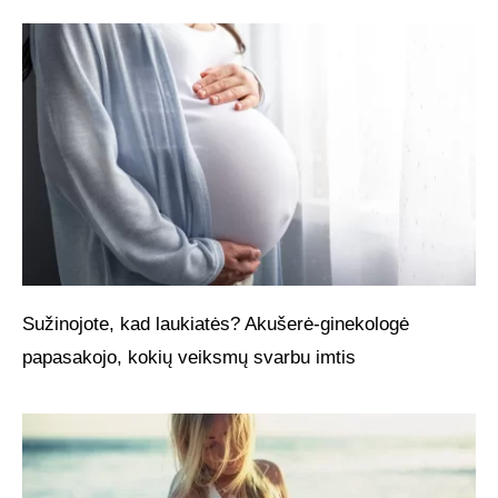
Sužinojote, kad laukiatės? Akušerė-ginekologė
papasakojo, kokių veiksmų svarbu imtis