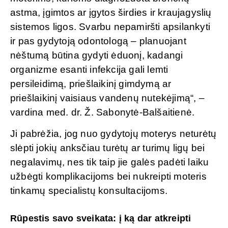
astma, įgimtos ar įgytos širdies ir kraujagyslių
sistemos ligos. Svarbu nepamiršti apsilankyti
ir pas gydytoją odontologą – planuojant
nėštumą būtina gydyti ėduonį, kadangi
organizme esanti infekcija gali lemti
persileidimą, priešlaikinį gimdymą ar
priešlaikinį vaisiaus vandenų nutekėjimą“, –
vardina med. dr. Ž. Sabonytė-Balšaitienė.
Ji pabrėžia, jog nuo gydytojų moterys neturėtų
slėpti jokių anksčiau turėtų ar turimų ligų bei
negalavimų, nes tik taip jie galės padėti laiku
užbėgti komplikacijoms bei nukreipti moteris
tinkamų specialistų konsultacijoms.
Rūpestis savo sveikata: į ką dar atkreipti