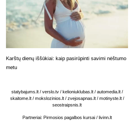
Karštų dienų iššūkiai: kaip pasirūpinti savimi nėštumo
metu
statybajums.lt
/
verslo.tv
/
kelioniuklubas.lt
/
automedia.lt
/
skaitome.lt
/
mokslozinios.lt
/
zvejosapnas.lt
/
motinyste.lt
/
seostraipsnis.lt
Partneriai:
Pirmosios pagalbos kursai
/
livinn.lt