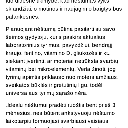
tuo didesnė tikimybė, kad nėštumas vyks
sklandžiai, o motinos ir naujagimio baigtys bus
palankesnės.
Planuojant nėštumą būtina pasitarti su savo
šeimos gydytoju, kuris paskirs aktualius
laboratorinius tyrimus, pavyzdžiui, bendrąjį
kraujo, feritino, vitamino D, gliukozės ir kt.,
siekiant įvertinti, ar moteriai netrūksta svarbių
vitaminų bei mikroelementų. Verta žinoti, jog
tyrimų apimtis priklauso nuo moters amžiaus,
sveikatos būklės ir gretutinių ligų, todėl
universalaus tyrimų sąrašo nėra.
„Idealu nėštumui pradėti ruoštis bent prieš 3
mėnesius, nes būtent ankstyvuoju nėštumo
laikotarpiu formuojasi svarbiausi vaisiaus