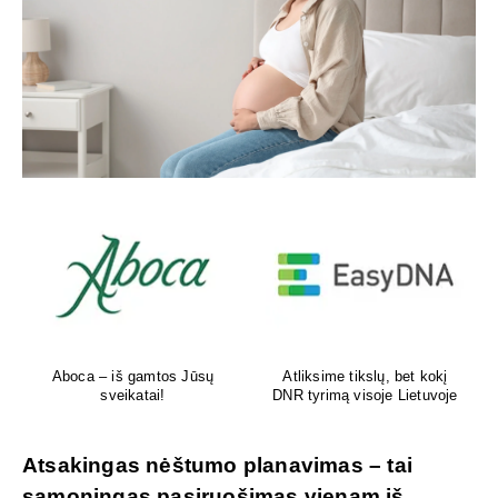
Aboca – iš gamtos Jūsų
Atliksime tikslų, bet kokį
sveikatai!
DNR tyrimą visoje Lietuvoje
Atsakingas nėštumo planavimas – tai
sąmoningas pasiruošimas vienam iš