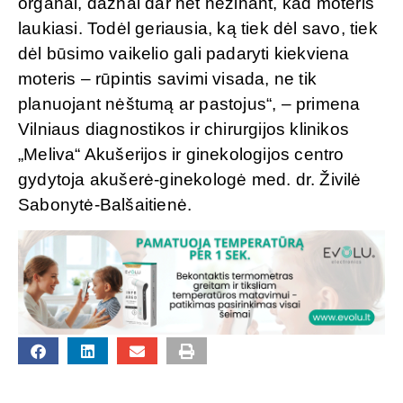
organai, dažnai dar net nežinant, kad moteris
laukiasi. Todėl geriausia, ką tiek dėl savo, tiek
dėl būsimo vaikelio gali padaryti kiekviena
moteris – rūpintis savimi visada, ne tik
planuojant nėštumą ar pastojus“, – primena
Vilniaus diagnostikos ir chirurgijos klinikos
„Meliva“ Akušerijos ir ginekologijos centro
gydytoja akušerė-ginekologė med. dr. Živilė
Sabonytė-Balšaitienė.