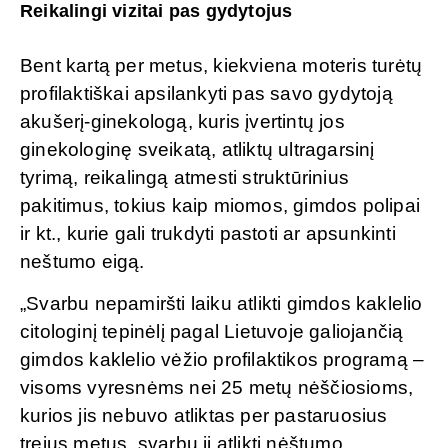
Reikalingi vizitai pas gydytojus
Bent kartą per metus, kiekviena moteris turėtų
profilaktiškai apsilankyti pas savo gydytoją
akušerį-ginekologą, kuris įvertintų jos
ginekologinę sveikatą, atliktų ultragarsinį
tyrimą, reikalingą atmesti struktūrinius
pakitimus, tokius kaip miomos, gimdos polipai
ir kt., kurie gali trukdyti pastoti ar apsunkinti
neštumo eigą.
„Svarbu nepamiršti laiku atlikti gimdos kaklelio
citologinį tepinėlį pagal Lietuvoje galiojančią
gimdos kaklelio vėžio profilaktikos programą –
visoms vyresnėms nei 25 metų nėščiosioms,
kurios jis nebuvo atliktas per pastaruosius
trejus metus, svarbu jį atlikti nėštumo