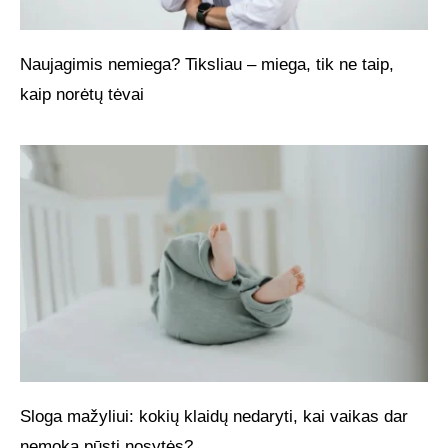
Naujagimis nemiega? Tiksliau – miega, tik ne taip,
kaip norėtų tėvai
Sloga mažyliui: kokių klaidų nedaryti, kai vaikas dar
nemoka pūsti nosytės?