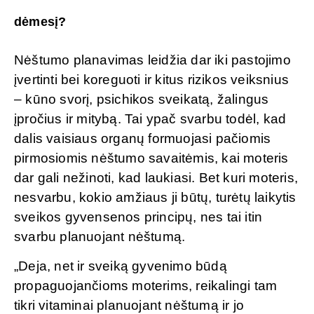
dėmesį?
Nėštumo planavimas leidžia dar iki pastojimo
įvertinti bei koreguoti ir kitus rizikos veiksnius
– kūno svorį, psichikos sveikatą, žalingus
įpročius ir mitybą. Tai ypač svarbu todėl, kad
dalis vaisiaus organų formuojasi pačiomis
pirmosiomis nėštumo savaitėmis, kai moteris
dar gali nežinoti, kad laukiasi. Bet kuri moteris,
nesvarbu, kokio amžiaus ji būtų, turėtų laikytis
sveikos gyvensenos principų, nes tai itin
svarbu planuojant nėštumą.
„Deja, net ir sveiką gyvenimo būdą
propaguojančioms moterims, reikalingi tam
tikri vitaminai planuojant nėštumą ir jo