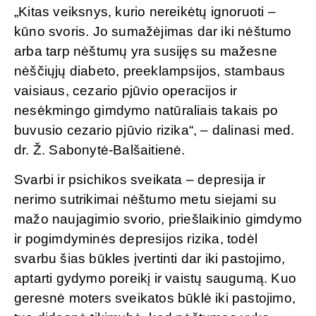
„Kitas veiksnys, kurio nereikėtų ignoruoti –
kūno svoris. Jo sumažėjimas dar iki nėštumo
arba tarp nėštumų yra susijęs su mažesne
nėščiųjų diabeto, preeklampsijos, stambaus
vaisiaus, cezario pjūvio operacijos ir
nesėkmingo gimdymo natūraliais takais po
buvusio cezario pjūvio rizika“, – dalinasi med.
dr. Ž. Sabonytė-Balšaitienė.
Svarbi ir psichikos sveikata – depresija ir
nerimo sutrikimai nėštumo metu siejami su
mažo naujagimio svorio, priešlaikinio gimdymo
ir pogimdyminės depresijos rizika, todėl
svarbu šias būkles įvertinti dar iki pastojimo,
aptarti gydymo poreikį ir vaistų saugumą. Kuo
geresnė moters sveikatos būklė iki pastojimo,