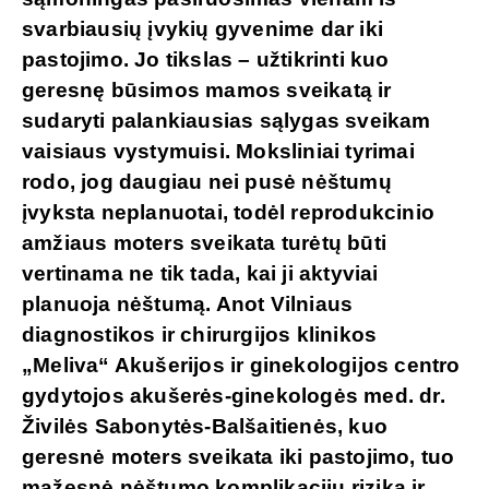
svarbiausių įvykių gyvenime dar iki
pastojimo. Jo tikslas – užtikrinti kuo
geresnę būsimos mamos sveikatą ir
sudaryti palankiausias sąlygas sveikam
vaisiaus vystymuisi. Moksliniai tyrimai
rodo, jog daugiau nei pusė nėštumų
įvyksta neplanuotai, todėl reprodukcinio
amžiaus moters sveikata turėtų būti
vertinama ne tik tada, kai ji aktyviai
planuoja nėštumą. Anot Vilniaus
diagnostikos ir chirurgijos klinikos
„Meliva“ Akušerijos ir ginekologijos centro
gydytojos akušerės-ginekologės med. dr.
Živilės Sabonytės-Balšaitienės, kuo
geresnė moters sveikata iki pastojimo, tuo
mažesnė nėštumo komplikacijų rizika ir