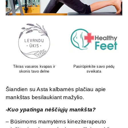
Aboca – iš gamtos Jūsų
Atliksime tikslų, bet kokį
sveikatai!
DNR tyrimą visoje Lietuvoje
Šiandien su Asta kalbamės plačiau apie
mankštas besilaukiant mažylio.
-Kuo ypatinga nėščiųjų mankšta?
– Būsimoms mamytėms kineziterapeuto