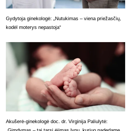
Gydytoja ginekologė: „Nutukimas – viena priežasčių,
kodėl moterys nepastoja“
Akušerė-ginekologė doc. dr. Virginija Paliulytė:
„Gimdymas – tai tarsi ėjimas lynu, kuriuo padedame