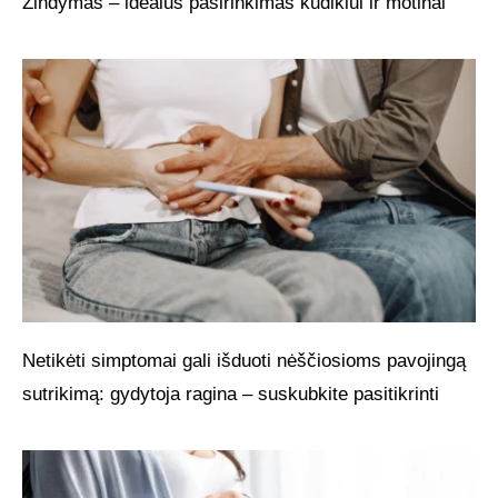
Žindymas – idealus pasirinkimas kūdikiui ir motinai
Netikėti simptomai gali išduoti nėščiosioms pavojingą
sutrikimą: gydytoja ragina – suskubkite pasitikrinti