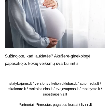
Sužinojote, kad laukiatės? Akušerė-ginekologė
papasakojo, kokių veiksmų svarbu imtis
statybajums.lt
/
verslo.tv
/
kelioniuklubas.lt
/
automedia.lt
/
skaitome.lt
/
mokslozinios.lt
/
zvejosapnas.lt
/
motinyste.lt
/
seostraipsnis.lt
Partneriai:
Pirmosios pagalbos kursai
/
livinn.lt