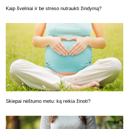
Kaip švelniai ir be streso nutraukti žindymą?
Skiepai nėštumo metu: ką reikia žinoti?