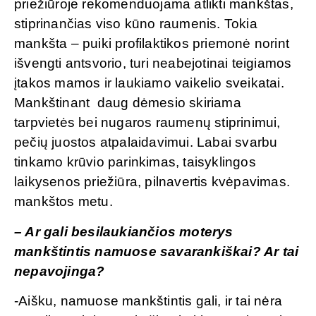
priežiūroje rekomenduojama atlikti mankštas,
stiprinančias viso kūno raumenis. Tokia
mankšta – puiki profilaktikos priemonė norint
išvengti antsvorio, turi neabejotinai teigiamos
įtakos mamos ir laukiamo vaikelio sveikatai.
Mankštinant daug dėmesio skiriama
tarpvietės bei nugaros raumenų stiprinimui,
pečių juostos atpalaidavimui. Labai svarbu
tinkamo krūvio parinkimas, taisyklingos
laikysenos priežiūra, pilnavertis kvėpavimas.
mankštos metu.
– Ar gali besilaukiančios moterys
mankštintis namuose savarankiškai? Ar tai
nepavojinga?
-Aišku, namuose mankštintis gali, ir tai nėra