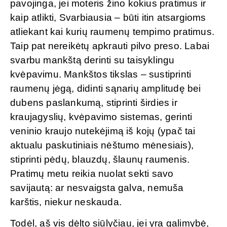
pavojinga, jei moteris žino kokius pratimus ir
kaip atlikti, Svarbiausia – būti itin atsargioms
atliekant kai kurių raumenų tempimo pratimus.
Taip pat nereikėtų apkrauti pilvo preso. Labai
svarbu mankštą derinti su taisyklingu
kvėpavimu. Mankštos tikslas – sustiprinti
raumenų jėgą, didinti sąnarių amplitudę bei
dubens paslankumą, stiprinti širdies ir
kraujagyslių, kvėpavimo sistemas, gerinti
veninio kraujo nutekėjimą iš kojų (ypač tai
aktualu paskutiniais nėštumo mėnesiais),
stiprinti pėdų, blauzdų, šlaunų raumenis.
Pratimų metu reikia nuolat sekti savo
savijautą: ar nesvaigsta galva, nemuša
karštis, niekur neskauda.
Todėl, aš vis dėlto siūlyčiau, jei yra galimybė,