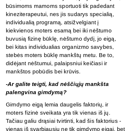
būsimoms mamoms sportuoti tik padedant
kineziterapeutui, nes jis sudarys specialią,
individualią programą, atsižvelgiant į
kiekvienos moters esamą bei iki nėštumo
buvusią fizinę būklę, nėštumo dydį, jo eigą,
bei kitas individualias organizmo savybes,
stebės moters būklę mankštų metu. Be to,
didėjant nėštumui, palaipsniui keičiasi ir
mankštos pobūdis bei krūvis.
-Ar galite teigti, kad nėščiųjų mankšta
palengvina gimdymą?
Gimdymo eigą lemia daugelis faktorių, ir
moters fizinė sveikata yra tik vienas iš jų.
Tačiau galiu drąsiai tvirtinti, kad šis faktorius -
vienas iš svarbiausių ne tik gimdymo eigai, bet