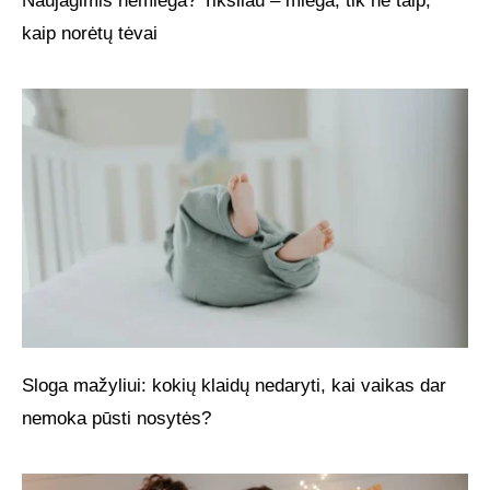
Naujagimis nemiega? Tiksliau – miega, tik ne taip,
kaip norėtų tėvai
Sloga mažyliui: kokių klaidų nedaryti, kai vaikas dar
nemoka pūsti nosytės?