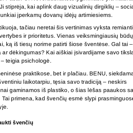
 stiprėja, kai aplink daug vizualinių dirgiklių – socia
 sunkiai įperkamų dovanų idėjų artimiesiems.
ikuoja, tačiau neretai šis vertinimas vyksta remiant
ų vertybes ir prioritetus. Vienas veiksmingiausių būd
ai, ką iš tiesų norime patirti šiose šventėse. Gal tai –
ar dėkingumas? Kai aiškiai įsivardijame savo tikslą
 – teigia psichologė.
eninėse praktikose, bet ir plačiau. BENU, siekdam
 šventiniu laikotarpiu, tęsia savo tradiciją – neskirs
žnai gaminamos iš plastiko, o šias lėšas paaukos s
. Tai primena, kad švenčių esmė slypi prasminguos
yje.
aukti švenčių