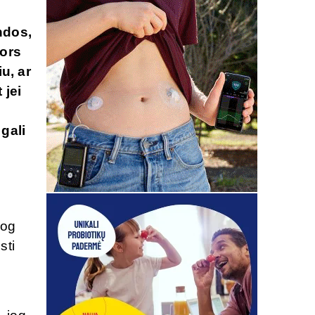
ndos,
Nors
u, ar
 jei
 gali
jog
sti