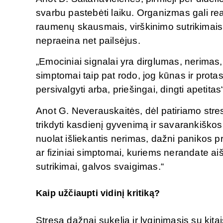
svarbu pastebėti laiku. Organizmas gali rea
raumenų skausmais, virškinimo sutrikimais,
nepraeina net pailsėjus.
„Emociniai signalai yra dirglumas, nerimas
simptomai taip pat rodo, jog kūnas ir protas
persivalgyti arba, priešingai, dingti apetitas“
Anot G. Neverauskaitės, dėl patiriamo stres
trikdyti kasdienį gyvenimą ir savarankišk
nuolat išliekantis nerimas, dažni panikos pr
ar fiziniai simptomai, kuriems nerandate ai
sutrikimai, galvos svaigimas.“
Kaip užčiaupti vidinį kritiką?
Stresą dažnai sukelia ir lyginimasis su kita