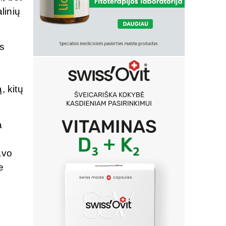
linių
is
ų
, kitų
a
avo
e