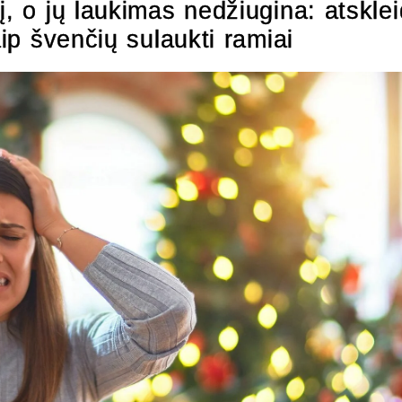
į, o jų laukimas nedžiugina: atskle
aip švenčių sulaukti ramiai