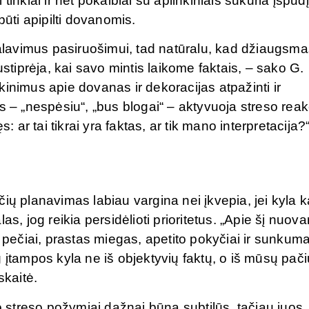
inklai ir net pokalbiai su aplinkiniais sukuria įspūdį
i būti apipilti dovanomis.
ikalavimus pasiruošimui, tad natūralu, kad džiaugsm
ustiprėja, kai savo mintis laikome faktais, – sako G.
inimus apie dovanas ir dekoracijas atpažinti ir
s – „nespėsiu“, „bus blogai“ – aktyvuoja streso reakc
: ar tai tikrai yra faktas, ar tik mano interpretacija?
ių planavimas labiau vargina nei įkvepia, jei kyla k
, jog reikia persidėlioti prioritetus. „Apie šį nuovar
ečiai, prastas miegas, apetito pokyčiai ir sunkum
 įtampos kyla ne iš objektyvių faktų, o iš mūsų pači
skaitė.
io streso požymiai dažnai būna subtilūs, tačiau juos