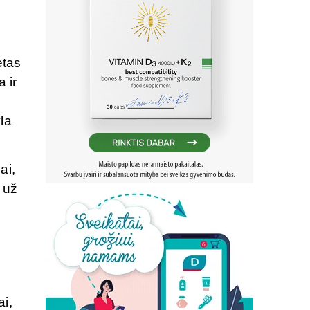
etas
 ir
la
ai,
 už
ai,