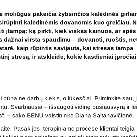
e moliūgus pakeičia žybsinčios kalėdinės girlia
asirūpinti kalėdinėmis dovanomis kuo greičiau. 
sti įtampą: ką pirkti, kiek viskas kainuos, ar spėsi
dažnai virsta spaudimu – dovanoti, ruoštis, net
atarė, kaip rūpintis savijauta, kai stresas tampa
nį stresą, ir atskleidė, kokie kasdieniai įpročiai
i būna ne darbų kiekis, o lūkesčiai. Priminkite sau, 
tu. Svarbiausia – išsaugoti vidinę pusiausvyrą ir lei
is“, – sako BENU vaistininkė Diana Saltanavičienė.
aitė. Pasak jos, terapiniame procese klientai teigia