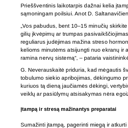
Prieššventinis laikotarpis dažnai kelia įtam
sąmoningam poilsiui. Anot D. Saltanavičien
„Vos pabudus, bent 10–15 minučių skirkite 
gilių įkvėpimų ar trumpas pasivaikščiojimas
reguliarus judėjimas mažina streso hormonų
kelioms minutėms atsijungti nuo ekranų ir at
ramina nervų sistemą“, – pataria vaistinink
G. Neverauskaitė priduria, kad mėgautis šv
tobulumo siekio apribojimas, dėkingumo pra
kuriuos tą dieną jaučiamės dėkingi, vertybi
veiklų ar pasiūlymų atsisakymas nėra ego
Įtampą ir stresą mažinantys preparatai
Sumažinti įtampą, pagerinti miegą ir atkurti