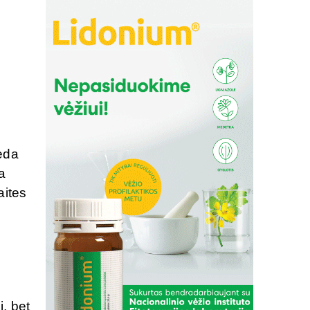
deda
a
aites
i, bet