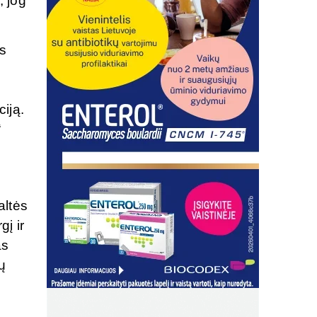
, jog
as
iją.
“
altės
gį ir
as
ų