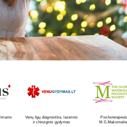
as
Ortopedijos priemonių gamyba ir
Atliksime tikslų, bet
is
individualus pritaikymas
tyrimą visoje Liet