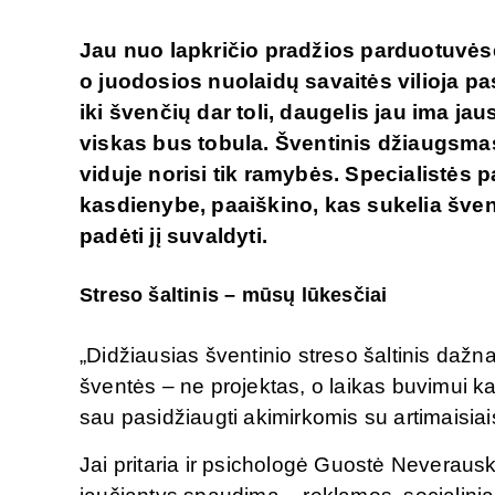
Jau nuo lapkričio pradžios parduotuvės
o juodosios nuolaidų savaitės vilioja p
iki švenčių dar toli, daugelis jau ima jau
viskas bus tobula. Šventinis džiaugsmas 
viduje norisi tik ramybės. Specialistės p
kasdienybe, paaiškino, kas sukelia šventi
padėti jį suvaldyti.
Streso šaltinis – mūsų lūkesčiai
„Didžiausias šventinio streso šaltinis dažna
šventės – ne projektas, o laikas buvimui kar
sau pasidžiaugti akimirkomis su artimaisia
Jai pritaria ir psichologė Guostė Neverausk