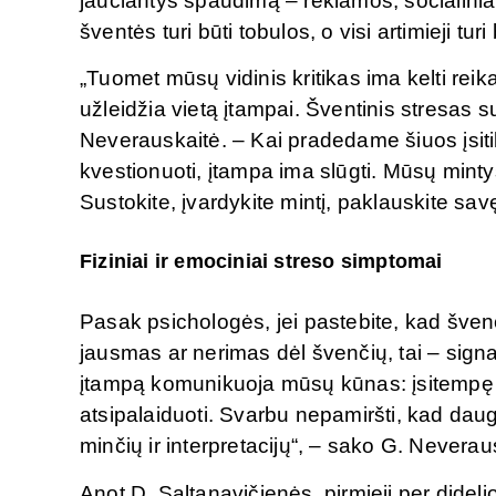
jaučiantys spaudimą – reklamos, socialiniai t
šventės turi būti tobulos, o visi artimieji tur
„Tuomet mūsų vidinis kritikas ima kelti re
užleidžia vietą įtampai. Šventinis stresas s
Neverauskaitė. – Kai pradedame šiuos įsitik
kvestionuoti, įtampa ima slūgti. Mūsų minty
Sustokite, įvardykite mintį, paklauskite savęs
Fiziniai ir emociniai streso simptomai
Pasak psichologės, jei pastebite, kad švenč
jausmas ar nerimas dėl švenčių, tai – signalas
įtampą komunikuoja mūsų kūnas: įsitempę p
atsipalaiduoti. Svarbu nepamiršti, kad daug
minčių ir interpretacijų“, – sako G. Neverau
Anot D. Saltanavičienės, pirmieji per didel