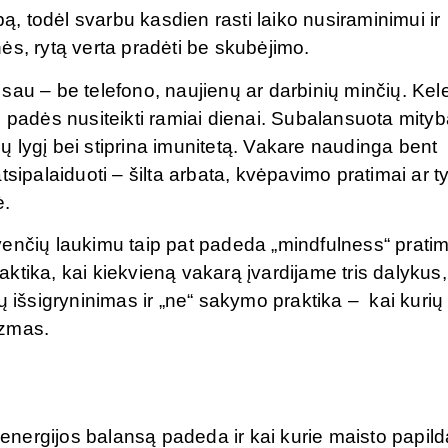
pą, todėl svarbu kasdien rasti laiko nusiraminimui ir
ės, rytą verta pradėti be skubėjimo.
sau – be telefono, naujienų ar darbinių minčių. Kel
 padės nusiteikti ramiai dienai. Subalansuota mityba
 lygį bei stiprina imunitetą. Vakare naudinga bent
sipalaiduoti – šilta arbata, kvėpavimo pratimai ar ty
ė.
enčių laukimu taip pat padeda „mindfulness“ pratim
ktika, kai kiekvieną vakarą įvardijame tris dalykus,
ų išsigryninimas ir „ne“ sakymo praktika – kai kurių
izmas.
 energijos balansą padeda ir kai kurie maisto papild