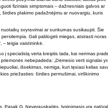
guoti fiziniais simptomais – dažnesniais galvos ar
 širdies plakimo padažnėjimu ar nuovargiu, kuris
, nuotaikų svyravimai ar sunkumas susikaupti. Šie
 persitempia. Gali pablogėti miegas, atsirasti noras
, – teigia vaistininkė.
o į specialistą verta kreiptis tada, kai nerimas pra
os priemonės nebepadeda: „Dėmesio verti signalai yr
iepuoliai, išsekimas, nemiga, kuri tęsiasi kelias sav
škios priežasties: širdies permušimai, virškinimo
is. Pasak G. Neverauskaitės, lyginimasis yra natūral