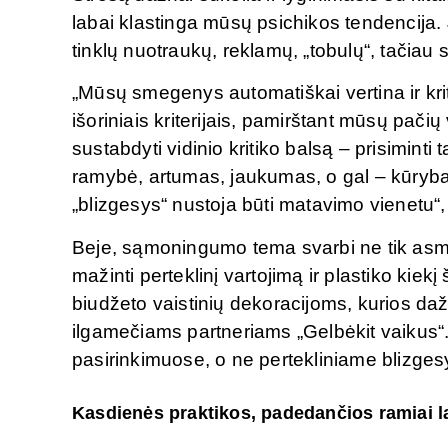
labai klastinga mūsų psichikos tendencija. Ji
tinklų nuotraukų, reklamų, „tobulų“, tačiau
„Mūsų smegenys automatiškai vertina ir krit
išoriniais kriterijais, pamirštant mūsų pači
sustabdyti vidinio kritiko balsą – prisiminti t
ramybė, artumas, jaukumas, o gal – kūryba 
„blizgesys“ nustoja būti matavimo vienetu“,
Beje, sąmoningumo tema svarbi ne tik asm
mažinti perteklinį vartojimą ir plastiko kiekį
biudžeto vaistinių dekoracijoms, kurios da
ilgamečiams partneriams „Gelbėkit vaikus“
pasirinkimuose, o ne pertekliniame blizges
Kasdienės praktikos, padedančios ramiai l