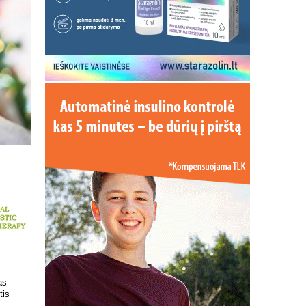
 kokį DNR
Patrauklesnė vieta tyrimams
uvoje
atlikti!