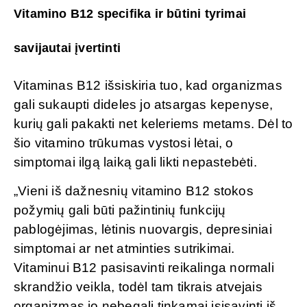
Vitamino B12 specifika ir būtini tyrimai
savijautai įvertinti
Vitaminas B12 išsiskiria tuo, kad organizmas
gali sukaupti dideles jo atsargas kepenyse,
kurių gali pakakti net keleriems metams. Dėl to
šio vitamino trūkumas vystosi lėtai, o
simptomai ilgą laiką gali likti nepastebėti.
„Vieni iš dažnesnių vitamino B12 stokos
požymių gali būti pažintinių funkcijų
pablogėjimas, lėtinis nuovargis, depresiniai
simptomai ar net atminties sutrikimai.
Vitaminui B12 pasisavinti reikalinga normali
skrandžio veikla, todėl tam tikrais atvejais
organizmas jo nebegali tinkamai įsisavinti iš