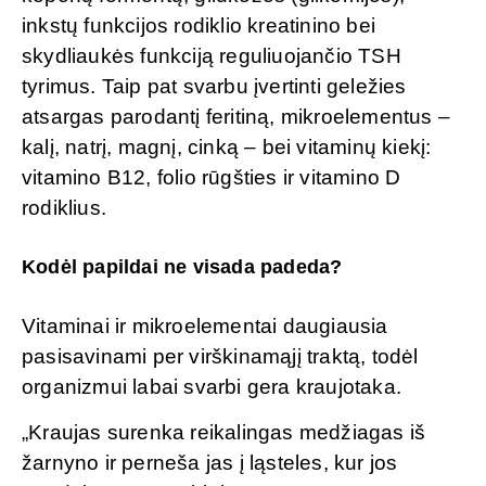
inkstų funkcijos rodiklio kreatinino bei
skydliaukės funkciją reguliuojančio TSH
tyrimus. Taip pat svarbu įvertinti geležies
atsargas parodantį feritiną, mikroelementus –
kalį, natrį, magnį, cinką – bei vitaminų kiekį:
vitamino B12, folio rūgšties ir vitamino D
rodiklius.
Kodėl papildai ne visada padeda?
Vitaminai ir mikroelementai daugiausia
pasisavinami per virškinamąjį traktą, todėl
organizmui labai svarbi gera kraujotaka.
„Kraujas surenka reikalingas medžiagas iš
žarnyno ir perneša jas į ląsteles, kur jos