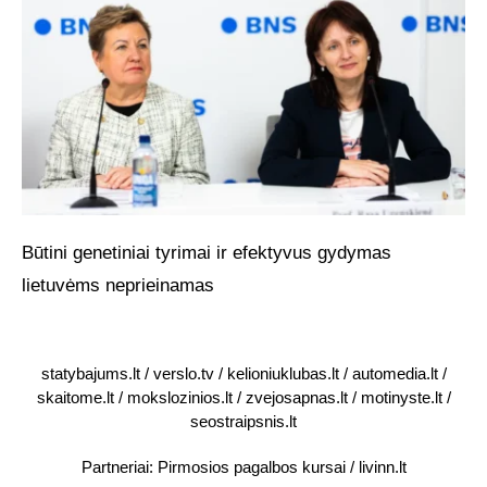
Būtini genetiniai tyrimai ir efektyvus gydymas
lietuvėms neprieinamas
statybajums.lt
/
verslo.tv
/
kelioniuklubas.lt
/
automedia.lt
/
skaitome.lt
/
mokslozinios.lt
/
zvejosapnas.lt
/
motinyste.lt
/
seostraipsnis.lt
Partneriai:
Pirmosios pagalbos kursai
/
livinn.lt