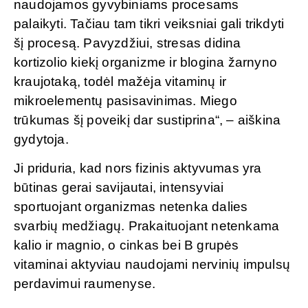
naudojamos gyvybiniams procesams
palaikyti. Tačiau tam tikri veiksniai gali trikdyti
šį procesą. Pavyzdžiui, stresas didina
kortizolio kiekį organizme ir blogina žarnyno
kraujotaką, todėl mažėja vitaminų ir
mikroelementų pasisavinimas. Miego
trūkumas šį poveikį dar sustiprina“, – aiškina
gydytoja.
Ji priduria, kad nors fizinis aktyvumas yra
būtinas gerai savijautai, intensyviai
sportuojant organizmas netenka dalies
svarbių medžiagų. Prakaituojant netenkama
kalio ir magnio, o cinkas bei B grupės
vitaminai aktyviau naudojami nervinių impulsų
perdavimui raumenyse.