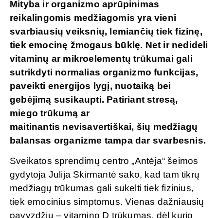
Mityba ir organizmo aprūpinimas
reikalingomis medžiagomis yra vieni
svarbiausių veiksnių, lemiančių tiek fizinę,
tiek emocinę žmogaus būklę. Net ir nedideli
vitaminų ar mikroelementų trūkumai gali
sutrikdyti normalias organizmo funkcijas,
paveikti energijos lygį, nuotaiką bei
gebėjimą susikaupti. Patiriant stresą,
miego trūkumą ar
maitinantis nevisavertiškai, šių medžiagų
balansas organizme tampa dar svarbesnis.
Sveikatos sprendimų centro „Antėja“ šeimos
gydytoja Julija Skirmantė sako, kad tam tikrų
medžiagų trūkumas gali sukelti tiek fizinius,
tiek emocinius simptomus. Vienas dažniausių
pavyzdžių – vitamino D trūkumas, dėl kurio