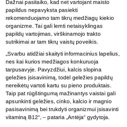
Dažnai pasitaiko, kad net vartojant maisto
papildus nepavyksta pasiekti
rekomenduojamo tam tikrų medžiagų kiekio
organizme. Tai gali lemti netaisyklingas
papildų vartojimas, virškinamojo trakto
sutrikimai ar tam tikrų vaistų poveikis.
„Svarbu atidžiai skaityti informacinius lapelius,
nes kai kurios medžiagos konkuruoja
tarpusavyje. Pavyzdžiui, kalcis slopina
geležies įsisavinimą, todėl geležies papildų
nereikėtų vartoti kartu su pieno produktais.
Taip pat rūgštingumą mažinantys vaistai gali
apsunkinti geležies, cinko, kalcio ir magnio
pasisavinimą bei trukdyti organizmui įsisavinti
vitaminą B12“, – pataria „Antėja“ gydytoja.