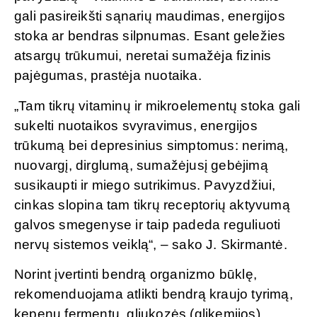
gali pasireikšti sąnarių maudimas, energijos
stoka ar bendras silpnumas. Esant geležies
atsargų trūkumui, neretai sumažėja fizinis
pajėgumas, prastėja nuotaika.
„Tam tikrų vitaminų ir mikroelementų stoka gali
sukelti nuotaikos svyravimus, energijos
trūkumą bei depresinius simptomus: nerimą,
nuovargį, dirglumą, sumažėjusį gebėjimą
susikaupti ir miego sutrikimus. Pavyzdžiui,
cinkas slopina tam tikrų receptorių aktyvumą
galvos smegenyse ir taip padeda reguliuoti
nervų sistemos veiklą“, – sako J. Skirmantė.
Norint įvertinti bendrą organizmo būklę,
rekomenduojama atlikti bendrą kraujo tyrimą,
kepenų fermentų, gliukozės (glikemijos),