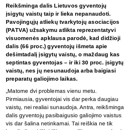
Reikšminga dalis Lietuvos gyventojų
įsigytų vaistų taip ir lieka nepanaudoti.
Pavojingųjų atliekų tvarkytojų asociacijos
(PATVA) užsakymu atlikta reprezentatyvi
visuomenės apklausa parodė, kad didžioji
dalis (66 proc.) gyventojų išmeta apie
dešimtadalį įsigytų vaistų, o maždaug kas
septintas gyventojas – ir iki 30 proc. įsigytų
vaistų, nes jų nesunaudoja arba baigiasi
preparatų galiojimo laikas.
„Matome dvi problemas vienu metu.
Pirmiausia, gyventojai vis dar perka daugiau
vaistų, nei realiai sunaudoja. Antra, reikšminga
dalis gyventojų pasibaigusio galiojimo vaistus
vis dar šalina netinkamai. Tai reiškia ne tik