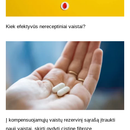
Kiek efektyvūs nereceptiniai vaistai?
Į kompensuojamųjų vaistų rezervinį sąrašą įtraukti
nauji vaistai, skirti gydyti cistinę fibrozę