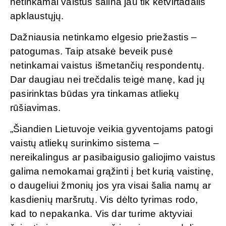
netinkamai vaistus šalina jau tik ketvirtadalis
apklaustųjų.
Dažniausia netinkamo elgesio priežastis –
patogumas. Taip atsakė beveik pusė
netinkamai vaistus išmetančių respondentų.
Dar daugiau nei trečdalis teigė manę, kad jų
pasirinktas būdas yra tinkamas atliekų
rūšiavimas.
„Šiandien Lietuvoje veikia gyventojams patogi
vaistų atliekų surinkimo sistema –
nereikalingus ar pasibaigusio galiojimo vaistus
galima nemokamai grąžinti į bet kurią vaistinę,
o daugeliui žmonių jos yra visai šalia namų ar
kasdienių maršrutų. Vis dėlto tyrimas rodo,
kad to nepakanka. Vis dar turime aktyviai