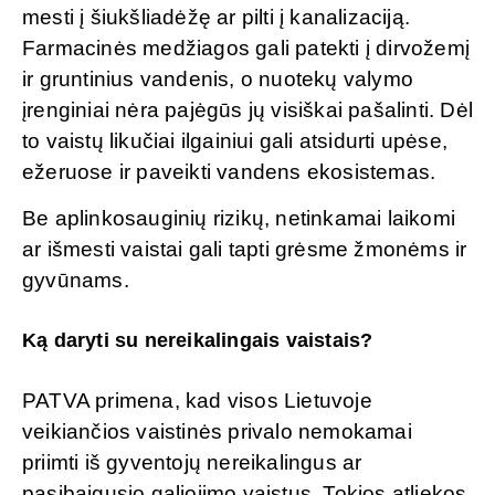
mesti į šiukšliadėžę ar pilti į kanalizaciją.
Farmacinės medžiagos gali patekti į dirvožemį
ir gruntinius vandenis, o nuotekų valymo
įrenginiai nėra pajėgūs jų visiškai pašalinti. Dėl
to vaistų likučiai ilgainiui gali atsidurti upėse,
ežeruose ir paveikti vandens ekosistemas.
Be aplinkosauginių rizikų, netinkamai laikomi
ar išmesti vaistai gali tapti grėsme žmonėms ir
gyvūnams.
Ką daryti su nereikalingais vaistais?
PATVA primena, kad visos Lietuvoje
veikiančios vaistinės privalo nemokamai
priimti iš gyventojų nereikalingus ar
pasibaigusio galiojimo vaistus. Tokios atliekos