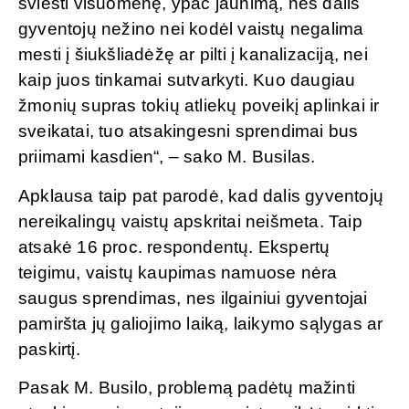
šviesti visuomenę, ypač jaunimą, nes dalis
gyventojų nežino nei kodėl vaistų negalima
mesti į šiukšliadėžę ar pilti į kanalizaciją, nei
kaip juos tinkamai sutvarkyti. Kuo daugiau
žmonių supras tokių atliekų poveikį aplinkai ir
sveikatai, tuo atsakingesni sprendimai bus
priimami kasdien“, – sako M. Busilas.
Apklausa taip pat parodė, kad dalis gyventojų
nereikalingų vaistų apskritai neišmeta. Taip
atsakė 16 proc. respondentų. Ekspertų
teigimu, vaistų kaupimas namuose nėra
saugus sprendimas, nes ilgainiui gyventojai
pamiršta jų galiojimo laiką, laikymo sąlygas ar
paskirtį.
Pasak M. Busilo, problemą padėtų mažinti