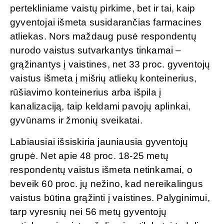
pertekliniame vaistų pirkime, bet ir tai, kaip
gyventojai išmeta susidarančias farmacines
atliekas. Nors maždaug pusė respondentų
nurodo vaistus sutvarkantys tinkamai –
grąžinantys į vaistines, net 33 proc. gyventojų
vaistus išmeta į mišrių atliekų konteinerius,
rūšiavimo konteinerius arba išpila į
kanalizaciją, taip keldami pavojų aplinkai,
gyvūnams ir žmonių sveikatai.
Labiausiai išsiskiria jauniausia gyventojų
grupė. Net apie 48 proc. 18-25 metų
respondentų vaistus išmeta netinkamai, o
beveik 60 proc. jų nežino, kad nereikalingus
vaistus būtina grąžinti į vaistines. Palyginimui,
tarp vyresnių nei 56 metų gyventojų