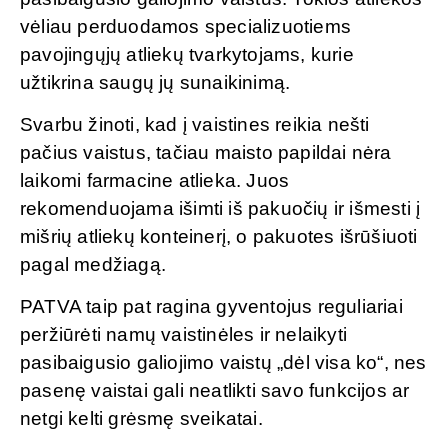
vėliau perduodamos specializuotiems
pavojingųjų atliekų tvarkytojams, kurie
užtikrina saugų jų sunaikinimą.
Svarbu žinoti, kad į vaistines reikia nešti
pačius vaistus, tačiau maisto papildai nėra
laikomi farmacine atlieka. Juos
rekomenduojama išimti iš pakuočių ir išmesti į
mišrių atliekų konteinerį, o pakuotes išrūšiuoti
pagal medžiagą.
PATVA taip pat ragina gyventojus reguliariai
peržiūrėti namų vaistinėles ir nelaikyti
pasibaigusio galiojimo vaistų „dėl visa ko“, nes
pasenę vaistai gali neatlikti savo funkcijos ar
netgi kelti grėsmę sveikatai.