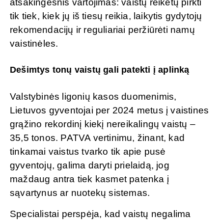
atsakingesnis vartojimas: vaistų reikėtų pirkti
tik tiek, kiek jų iš tiesų reikia, laikytis gydytojų
rekomendacijų ir reguliariai peržiūrėti namų
vaistinėles.
Dešimtys tonų vaistų gali patekti į aplinką
Valstybinės ligonių kasos duomenimis,
Lietuvos gyventojai per 2024 metus į vaistines
grąžino rekordinį kiekį nereikalingų vaistų –
35,5 tonos. PATVA vertinimu, žinant, kad
tinkamai vaistus tvarko tik apie pusė
gyventojų, galima daryti prielaidą, jog
maždaug antra tiek kasmet patenka į
sąvartynus ar nuotekų sistemas.
Specialistai perspėja, kad vaistų negalima