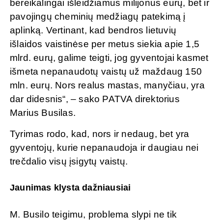
bereikalingai išleidžiamus milijonus eurų, bet ir
pavojingų cheminių medžiagų patekimą į
aplinką. Vertinant, kad bendros lietuvių
išlaidos vaistinėse per metus siekia apie 1,5
mlrd. eurų, galime teigti, jog gyventojai kasmet
išmeta nepanaudotų vaistų už maždaug 150
mln. eurų. Nors realus mastas, manyčiau, yra
dar didesnis“, – sako PATVA direktorius
Marius Busilas.
Tyrimas rodo, kad, nors ir nedaug, bet yra
gyventojų, kurie nepanaudoja ir daugiau nei
trečdalio visų įsigytų vaistų.
Jaunimas klysta dažniausiai
M. Busilo teigimu, problema slypi ne tik