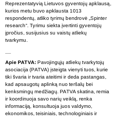
Reprezentatyvią Lietuvos gyventojų apklausą,
kurios metu buvo apklausta 1013
respondentų, atliko tyrimų bendrovė „Spinter
research“. Tyrimu siekta įvertinti gyventojų
įpročius, susijusius su vaistų atliekų
tvarkymu.
__
Apie PATVA:
Pavojingųjų atliekų tvarkytojų
asociacija (PATVA) įsteigta vienyti tuos, kurie
tiki švaria ir tvaria ateitimi ir deda pastangas,
kad apsaugotų aplinką nuo teršalų bei
kenksmingų medžiagų. PATVA skatina, remia
ir koordinuoja savo narių veiklą, renka
informaciją, konsultuoja juos valdymo,
ekonomikos, teisiniais, technologiniais ir