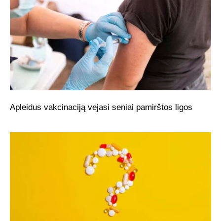
Apleidus vakcinaciją vejasi seniai pamirštos ligos