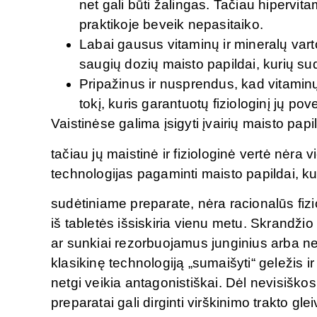
net gali būti žalingas. Tačiau hipervita
praktikoje beveik nepasitaiko.
Labai gausus vitaminų ir mineralų vart
saugių dozių maisto papildai, kurių s
Pripažinus ir nusprendus, kad vitaminų i
tokį, kuris garantuotų fiziologinį jų p
Vaistinėse galima įsigyti įvairių maisto pap
tačiau jų maistinė ir fiziologinė vertė nėr
technologijas pagaminti maisto papildai, k
sudėtiniame preparate, nėra racionalūs fiz
iš tabletės išsiskiria vienu metu. Skrandžio 
ar sunkiai rezorbuojamus junginius arba net
klasikinę technologiją „sumaišyti“ geležis 
netgi veikia antagonistiškai. Dėl nevisiškos
preparatai gali dirginti virškinimo trakto gle