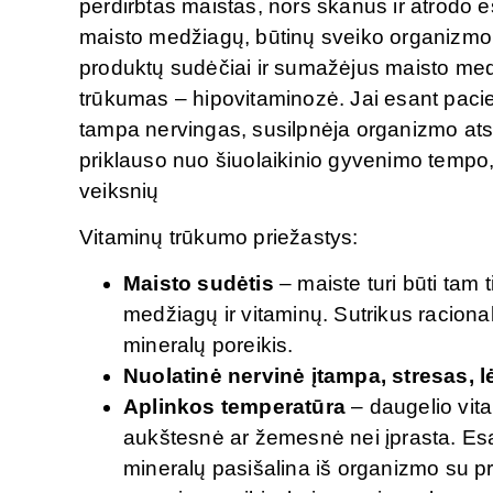
perdirbtas maistas, nors skanus ir atrodo es
maisto medžiagų, būtinų sveiko organizmo ra
produktų sudėčiai ir sumažėjus maisto med
trūkumas – hipovitaminozė. Jai esant pacie
tampa nervingas, susilpnėja organizmo ats
priklauso nuo šiuolaikinio gyvenimo tempo, m
veiksnių
Vitaminų trūkumo priežastys:
Maisto sudėtis
– maiste turi būti tam 
medžiagų ir vitaminų. Sutrikus racional
mineralų poreikis.
Nuolatinė nervinė įtampa, stresas, l
Aplinkos temperatūra
– daugelio vita
aukštesnė ar žemesnė nei įprasta. Esa
mineralų pasišalina iš organizmo su pra