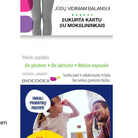
s
ien