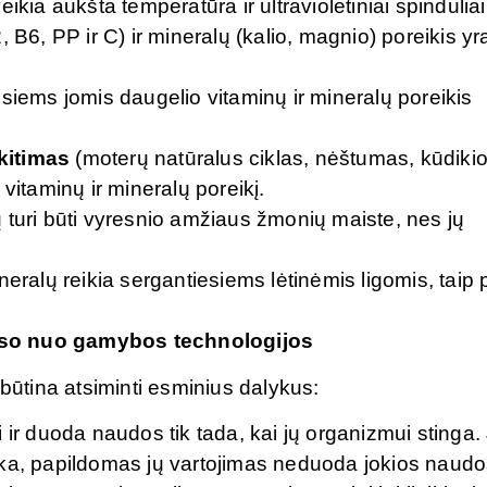
kia aukšta temperatūra ir ultravioletiniai spinduliai
 B6, PP ir C) ir mineralų (kalio, magnio) poreikis yr
.
siems jomis daugelio vitaminų ir mineralų poreikis
kitimas
(moterų natūralus ciklas, nėštumas, kūdiki
vitaminų ir mineralų poreikį.
 turi būti vyresnio amžiaus žmonių maiste, nes jų
eralų reikia sergantiesiems lėtinėmis ligomis, taip 
uso nuo gamybos technologijos
 būtina atsiminti esminius dalykus:
gi ir duoda naudos tik tada, kai jų organizmui stinga.
ka, papildomas jų vartojimas neduoda jokios naudo