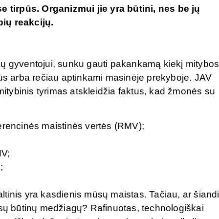
e tirpūs. Organizmui jie yra būtini, nes be jų
ių reakcijų.
ių gyventojui, sunku gauti pakankamą kiekį mitybo
gūs arba rečiau aptinkami masinėje prekyboje. JAV
 mitybinis tyrimas atskleidžia faktus, kad žmonės su
erencinės maistinės vertės (RMV);
MV;
;
tinis yra kasdienis mūsų maistas. Tačiau, ar šiand
isų būtinų medžiagų? Rafinuotas, technologiškai