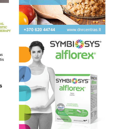
 kokį DNR
Patrauklesnė vieta tyrimams
uvoje
atlikti!
s