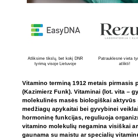
yrimams
Venų ligų diagnostika, lazerinis
Psichoterapeut
ir chirurginis gydymas
M.G.Maksimaliet
Vitamino terminą 1912 metais pirmasis
(Kazimierz Funk). Vitaminai (lot. vita 
molekulinės masės biologiškai aktyvūs o
medžiagų apykaitai bei gyvybinei veiklai
hormoninę funkcijas, reguliuoja organi
vitamino molekulių negamina visiškai arb
gaunama su maistu ar specialių vitamin