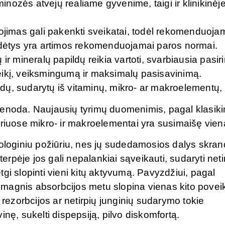
minozės atvejų realiame gyvenime, taigi ir klinikinėj
ojimas gali pakenkti sveikatai, todėl rekomenduoja
udėtys yra artimos rekomenduojamai paros normai.
r mineralų papildų reikia vartoti, svarbiausia pasiri
oveikį, veiksmingumą ir maksimalų pasisavinimą.
ildų, sudarytų iš vitaminų, mikro- ar makroelementų,
a vienoda. Naujausių tyrimų duomenimis, pagal klasik
uriuose mikro- ir makroelementai yra susimaišę vie
iologiniu požiūriu, nes jų sudedamosios dalys skran
terpėje jos gali nepalankiai sąveikauti, sudaryti neti
gi slopinti vieni kitų aktyvumą. Pavyzdžiui, pagal
ir magnis absorbcijos metu slopina vienas kito poveik
 rezorbcijos ar netirpių junginių sudarymo tokie
ivinę, sukelti dispepsiją, pilvo diskomfortą.