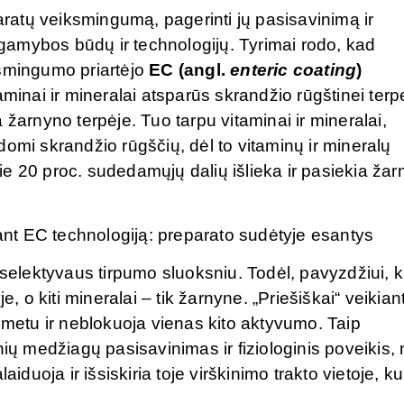
paratų veiksmingumą, pagerinti jų pasisavinimą ir
ų gamybos būdų ir technologijų. Tyrimai rodo, kad
iksmingumo priartėjo
EC (angl.
enteric coating
)
minai ir mineralai atsparūs skrandžio rūgštinei terpe
 žarnyno terpėje. Tuo tarpu vitaminai ir mineralai,
omi skrandžio rūgščių, dėl to vitaminų ir mineralų
e 20 proc. sudedamųjų dalių išlieka ir pasiekia ža
kant EC technologiją: preparato sudėtyje esantys
 selektyvaus tirpumo sluoksniu. Todėl, pavyzdžiui, k
e, o kiti mineralai – tik žarnyne. „Priešiškai“ veikian
 metu ir neblokuoja vienas kito aktyvumo. Taip
nių medžiagų pasisavinimas ir fiziologinis poveikis,
oja ir išsiskiria toje virškinimo trakto vietoje, ku