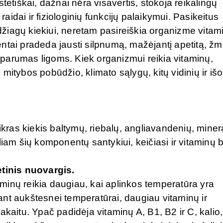
tetiškai, dažnai nėra visavertis, stokoja reikalingų
idai ir fiziologinių funkcijų palaikymui. Pasikeitus
žiagų kiekiui, neretam pasireiškia organizme vitam
ntai pradeda jausti silpnumą, mažėjantį apetitą, ž
parumas ligoms. Kiek organizmui reikia vitaminų,
itybos pobūdžio, klimato sąlygų, kitų vidinių ir išo
tikras kiekis baltymų, riebalų, angliavandenių, miner
iam šių komponentų santykiui, keičiasi ir vitaminų b
ėtinis nuovargis.
minų reikia daugiau, kai aplinkos temperatūra yra
nt aukštesnei temperatūrai, daugiau vitaminų ir
kaitu. Ypač padidėja vitaminų A, B1, B2 ir C, kalio,