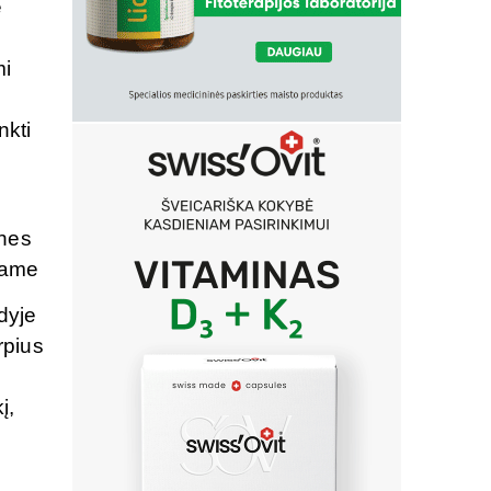
e
mi
nkti
ines
name
dyje
rpius
į,