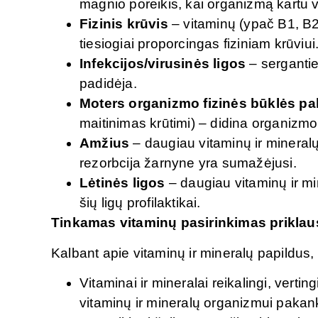
magnio poreikis, kai organizmą kartu vei
F
izinis krūvis
– vitaminų (ypač B1, B2,
tiesiogiai proporcingas fiziniam krūviui
Infekcijos/virusinės ligos
– sergantie
padidėja.
Moters organizmo fizinės būklės pa
maitinimas krūtimi) – didina organizmo 
Amžius
– daugiau vitaminų ir mineralų
rezorbcija žarnyne yra sumažėjusi.
Lėtinės ligos
– daugiau vitaminų ir min
šių ligų profilaktikai.
Tinkamas vitaminų pasirinkimas prikla
Kalbant apie vitaminų ir mineralų papildus,
Vitaminai ir mineralai reikalingi, vertin
vitaminų ir mineralų organizmui pakan