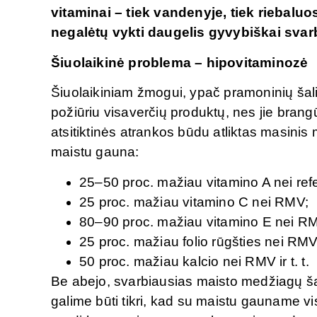
vitaminai – tiek vandenyje, tiek riebaluos
negalėtų vykti daugelis gyvybiškai svarb
Šiuolaikinė problema – hipovitaminozė
Šiuolaikiniam žmogui, ypač pramoninių šal
požiūriu visaverčių produktų, nes jie bran
atsitiktinės atrankos būdu atliktas masinis
maistu gauna:
25–50 proc. mažiau vitamino A nei ref
25 proc. mažiau vitamino C nei RMV;
80–90 proc. mažiau vitamino E nei R
25 proc. mažiau folio rūgšties nei RMV
50 proc. mažiau kalcio nei RMV ir t. t.
Be abejo, svarbiausias maisto medžiagų šal
galime būti tikri, kad su maistu gauname v