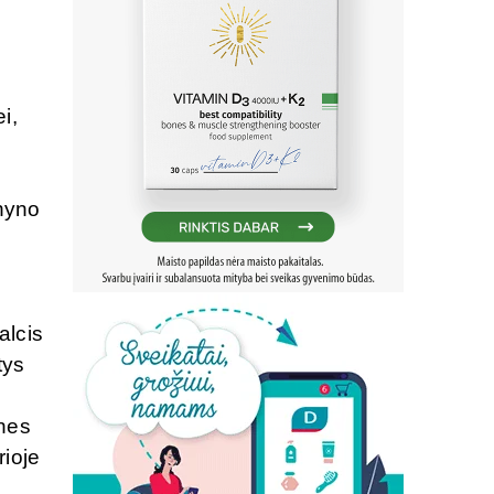
i,
rnyno
alcis
tys
 nes
rioje