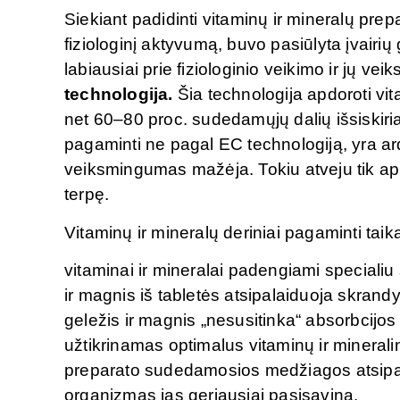
Siekiant padidinti vitaminų ir mineralų pre
fiziologinį aktyvumą, buvo pasiūlyta įvairi
labiausiai prie fiziologinio veikimo ir jų ve
technologija.
Šia technologija apdoroti vita
net 60–80 proc. sudedamųjų dalių išsiskiria
pagaminti ne pagal EC technologiją, yra ard
veiksmingumas mažėja. Tokiu atveju tik api
terpę.
Vitaminų ir mineralų deriniai pagaminti tai
vitaminai ir mineralai padengiami specialiu
ir magnis iš tabletės atsipalaiduoja skrandyj
geležis ir magnis „nesusitinka“ absorbcijos
užtikrinamas optimalus vitaminų ir minerali
preparato sudedamosios medžiagos atsipalaidu
organizmas jas geriausiai pasisavina.