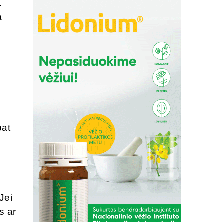
.
a
o
pat
 Jei
s ar