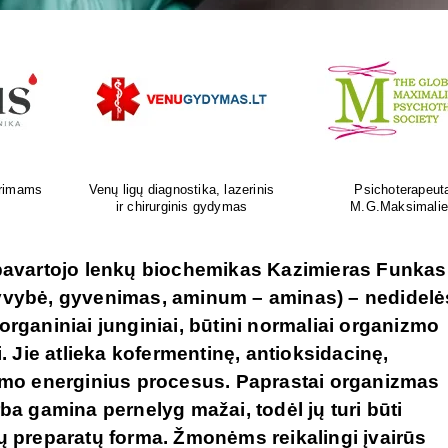
as
Ortopedijos priemonių gamyba ir
Atliksime tikslų, bet
is
individualus pritaikymas
tyrimą visoje Liet
 pavartojo lenkų biochemikas Kazimieras Funkas
– gyvybė, gyvenimas, aminum – aminas) – nedidelė
rganiniai junginiai, būtini normaliai organizmo
. Jie atlieka kofermentinę, antioksidacinę,
zmo energinius procesus. Paprastai organizmas
a gamina pernelyg mažai, todėl jų turi būti
ų preparatų forma. Žmonėms reikalingi įvairūs