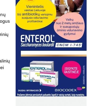
inų
mogus
rinių
alinių
ei