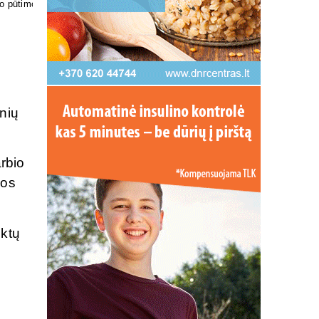
inių
rbio
ios
nktų