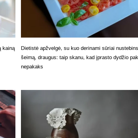
ą kainą
Dietistė apžvelgė, su kuo derinami sūriai nustebin
šeimą, draugus: taip skanu, kad įprasto dydžio pa
nepakaks