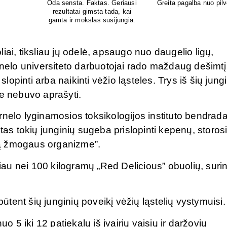
o pūtimo!
iai, tiksliau jų odelė, apsaugo nuo daugelio ligų,
rnelo universiteto darbuotojai rado maždaug dešimtį
slopinti arba naikinti vėžio ląsteles. Trys iš šių jung
je nebuvo aprašyti.
rnelo lyginamosios toksikologijos instituto bendrada
tas tokių junginių sugeba prislopinti kepenų, storos
imą žmogaus organizme”.
au nei 100 kilogramų „Red Delicious” obuolių, suri
būtent šių junginių poveikį vėžių ląstelių vystymuisi.
5 iki 12 patiekalų iš įvairių vaisių ir daržovių