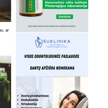
o, ar