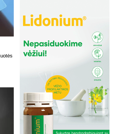
s
kuotės