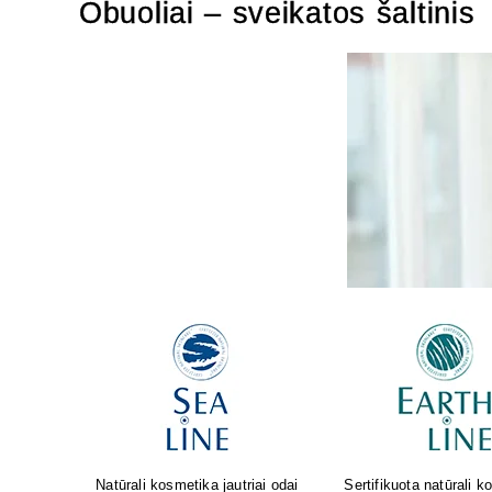
Obuoliai – sveikatos šaltinis
osmetika