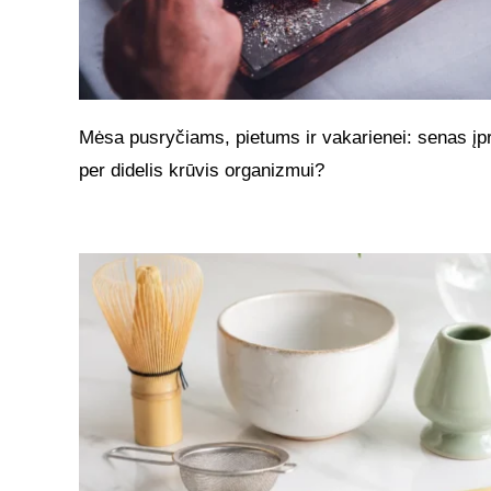
Mėsa pusryčiams, pietums ir vakarienei: senas įpr
per didelis krūvis organizmui?