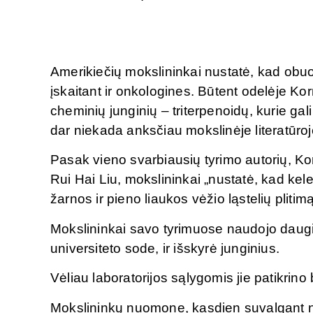
Oda sensta. Faktas. Geriausi
Greita pagalba nuo pilv
rezultatai gimsta tada, kai
gamta ir mokslas susijungia.
Amerikiečių mokslininkai nustatė, kad obuol
įskaitant ir onkologines. Būtent odelėje Ko
cheminių junginių – triterpenoidų, kurie gali 
dar niekada anksčiau mokslinėje literatūro
Pasak vieno svarbiausių tyrimo autorių, Ko
Rui Hai Liu, mokslininkai „nustatė, kad kele
žarnos ir pieno liaukos vėžio ląstelių plit
Mokslininkai savo tyrimuose naudojo daugi
universiteto sode, ir išskyrė junginius.
Vėliau laboratorijos sąlygomis jie patikrino 
Mokslininkų nuomone, kasdien suvalgant nuo 