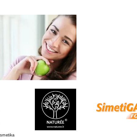
Natūrali kosmetika jautriai odai
Sertifikuota natūrali 