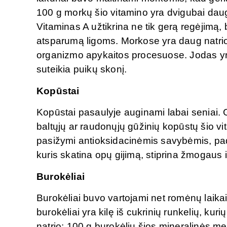
100 g morkų šio vitamino yra dvigubai d
Vitaminas A užtikrina ne tik gerą regėjimą,
atsparumą ligoms. Morkose yra daug natrio,
organizmo apykaitos procesuose. Jodas yr
suteikia puikų skonį.
Kopūstai
Kopūstai pasaulyje auginami labai seniai. G
baltųjų ar raudonųjų gūžinių kopūstų šio vi
pasižymi antioksidacinėmis savybėmis, pade
kuris skatina opų gijimą, stiprina žmogaus
Burokėliai
Burokėliai buvo vartojami net romėnų laikais
burokėliai yra kilę iš cukrinių runkelių, ku
natrio: 100 g burokėlių šios mineralinės m