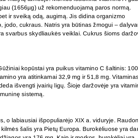
augiau (1656µg) už rekomenduojamą paros normą.
 bet ir sveiką odą, augimą. Jis didina organizmo
 jodo, cukraus. Natris yra būtinas žmogui – dalyva
a svarbus skydliaukės veiklai. Cukrus šioms darž
ūžiniai kopūstai yra puikus vitamino C šaltinis: 100
tamino yra atitinkamai 32,9 mg ir 51,8 mg. Vitamina
da išvengti įvairių ligų. Šioje daržovėje yra vitami
 imuninę sistemą.
, o labiausiai išpopuliarėjo XIX a. viduryje. Raudon
rių kilmės šalis yra Pietų Europa. Burokėliuose yra d
edžiagos yra 176 mg. Kaip ir morkos, burokėliai yra