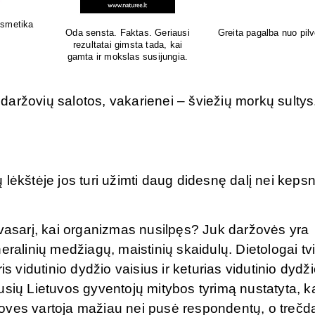
Natūrali kosmetika jautriai odai
Sertifikuota natūrali 
o pūtimo!
aržovių salotos, vakarienei – šviežių morkų sultys.
lėkštėje jos turi užimti daug didesnę dalį nei kepsn
avasarį, kai organizmas nusilpęs? Juk daržovės yra
ralinių medžiagų, maistinių skaidulų. Dietologai tvi
s vidutinio dydžio vaisius ir keturias vidutinio dydž
usių Lietuvos gyventojų mitybos tyrimą nustatyta, k
oves vartoja mažiau nei pusė respondentų, o trečda