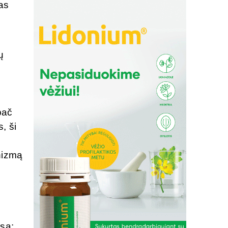
as
ų
pač
, ši
nizmą
usa: