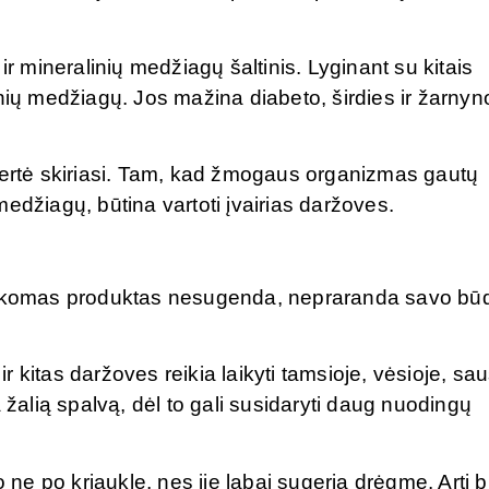
ir mineralinių medžiagų šaltinis. Lyginant su kitais
nių medžiagų. Jos mažina diabeto, širdies ir žarnyn
vertė skiriasi. Tam, kad žmogaus organizmas gautų
ų medžiagų, būtina vartoti įvairias daržoves.
laikomas produktas nesugenda, nepraranda savo bū
 kitas daržoves reikia laikyti tamsioje, vėsioje, sa
 žalią spalvą, dėl to gali susidaryti daug nuodingų
e po kriaukle, nes jie labai sugeria drėgmę. Arti b