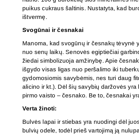
puikus cukraus šaltinis. Nustatyta, kad bu
ištvermę.
Svogūnai ir česnakai
Manoma, kad svogūnų ir česnakų tėvynė yra
nuo senų laikų. Senovės egiptiečiai garbino
žiedai simbolizuoja amžinybę. Apie česna
išgydo visas ligas nuo peršalimo iki tuberku
gydomosiomis savybėmis, nes turi daug fi
alicino ir kt.). Dėl šių savybių daržovės y
pirmo vaisto – česnako. Be to, česnakai yra
Verta žinoti:
Bulvės lapai ir stiebas yra nuodingi dėl j
bulvių odele, todėl prieš vartojimą ją nulu