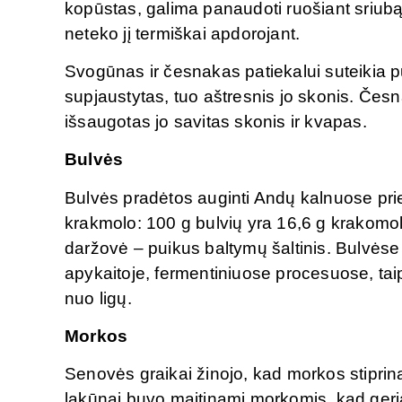
kopūstas, galima panaudoti ruošiant sriubą
neteko jį termiškai apdorojant.
Svogūnas ir česnakas patiekalui suteikia 
supjaustytas, tuo aštresnis jo skonis. Čes
išsaugotas jo savitas skonis ir kvapas.
Bulvės
Bulvės pradėtos auginti Andų kalnuose pr
krakmolo: 100 g bulvių yra 16,6 g krakomolo
daržovė – puikus baltymų šaltinis. Bulvėse
apykaitoje, fermentiniuose procesuose, ta
nuo ligų.
Morkos
Senovės graikai žinojo, kad morkos stiprina
lakūnai buvo maitinami morkomis, kad geri