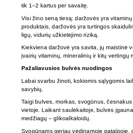
tik 1–2 kartus per savaitę.
Visi žino seną tiesą: daržovės yra vitaminų 
produktais, daržovės yra turtingos skaiduli
ligų, vidurių užkietėjimo riziką.
Kiekviena daržovė yra savita, jų maistinė 
įvairių vitaminų, mineralinių ir kitų verting
Pažaliavusios bulvės nuodingos
Labai svarbu žinoti, kokiomis sąlygomis 
savybių.
Taigi bulves, morkas, svogūnus, česnakus ir
vietoje. Laikant saulėkaitoje, bulvės įgauna
medžiagų – glikoalkaloidų.
Svogūnams geriau vėdinamoje patalpoje, o n