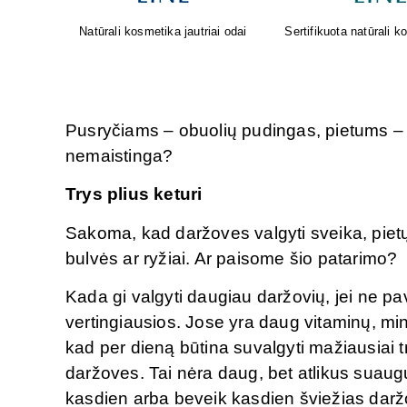
osmetika
Oda sensta. Faktas. Geriausi
Greita pagalba nuo pilv
rezultatai gimsta tada, kai
gamta ir mokslas susijungia.
Pusryčiams – obuolių pudingas, pietums – d
nemaistinga?
Trys plius keturi
Sakoma, kad daržoves valgyti sveika, pietų 
bulvės ar ryžiai. Ar paisome šio patarimo?
Kada gi valgyti daugiau daržovių, jei ne p
vertingiausios. Jose yra daug vitaminų, mine
kad per dieną būtina suvalgyti mažiausiai tri
daržoves. Tai nėra daug, bet atlikus suaug
kasdien arba beveik kasdien šviežias darž