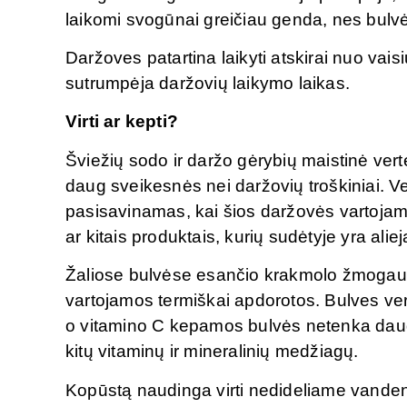
laikomi svogūnai greičiau genda, nes bulvės
Daržoves patartina laikyti atskirai nuo vaisių
sutrumpėja daržovių laikymo laikas.
Virti ar kepti?
Šviežių sodo ir daržo gėrybių maistinė vert
daug sveikesnės nei daržovių troškiniai. Ve
pasisavinamas, kai šios daržovės vartojamo
ar kitais produktais, kurių sudėtyje yra alie
Žaliose bulvėse esančio krakmolo žmogaus
vartojamos termiškai apdorotos. Bulves ve
o vitamino C kepamos bulvės netenka dau
kitų vitaminų ir mineralinių medžiagų.
Kopūstą naudinga virti nedideliame vandens