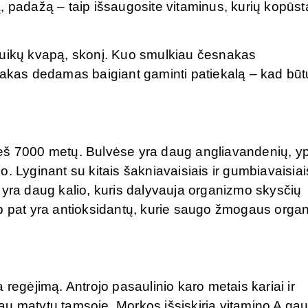
, padažą – taip išsaugosite vitaminus, kurių kopūst
puikų kvapą, skonį. Kuo smulkiau česnakas
nakas dedamas baigiant gaminti patiekalą – kad būt
ieš 7000 metų. Bulvėse yra daug angliavandenių, y
. Lyginant su kitais šakniavaisiais ir gumbiavaisiais
 yra daug kalio, kuris dalyvauja organizmo skysčių
ip pat yra antioksidantų, kurie saugo žmogaus orga
 regėjimą. Antrojo pasaulinio karo metais kariai ir
au matytų tamsoje. Morkos išsiskiria vitamino A ga