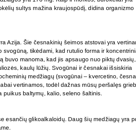
rokėlių sultys mažina kraujospūdį, didina organizmo
 Azija. Šie česnakinių šeimos atstovai yra vertina
 svogūną, tikėdami, kad rutulio forma ir koncentrini
ką buvo manoma, kad jis apsaugo nuo piktų dvasių,
liozės, kaulų lūžių. Svogūnai ir česnakai išsiskiria
tocheminių medžiagų (svogūnai – kvercetino, česna
ra labai vertinamos, todėl dažnas mūsų peršalęs grieb
 puikus baltymų, kalio, seleno šaltinis.
uose esančių glikoalkaloidų. Daug šių medžiagų yra p
pame.