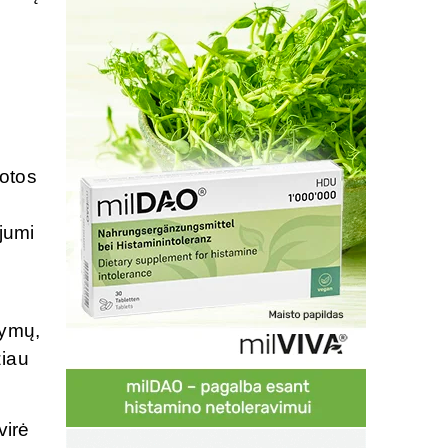
lotos
jumi
tymų,
žiau
virė