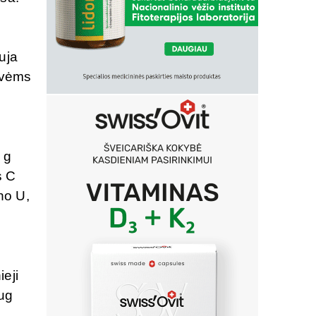
uja
ovėms
 g
s C
no U,
ieji
aug