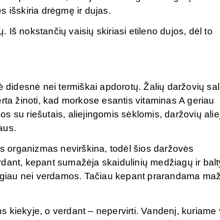
 išskiria drėgmę ir dujas.
. Iš nokstančių vaisių skiriasi etileno dujos, dėl to
ė didesnė nei termiškai apdorotų. Žalių daržovių sa
rta žinoti, kad morkose esantis vitaminas A geriau
s su riešutais, aliejingomis sėklomis, daržovių alie
jaus.
 organizmas nevirškina, todėl šios daržovės
rdant, kepant sumažėja skaidulinių medžiagų ir bal
giau nei verdamos. Tačiau kepant prarandama ma
 kiekyje, o verdant – nepervirti. Vandenį, kuriame 