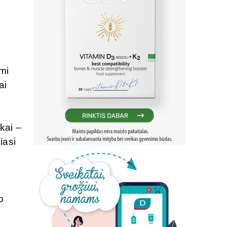
mi
ai
kai –
iasi
o