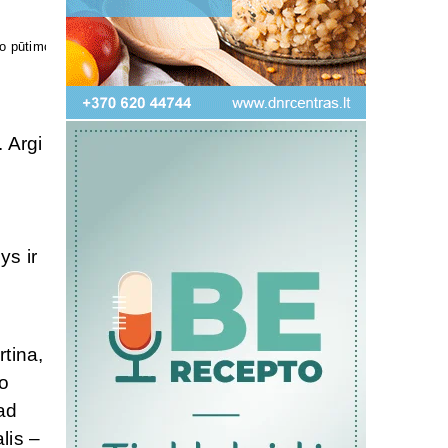
kosmetika
 Argi
ys ir
rtina,
io
ad
lis –