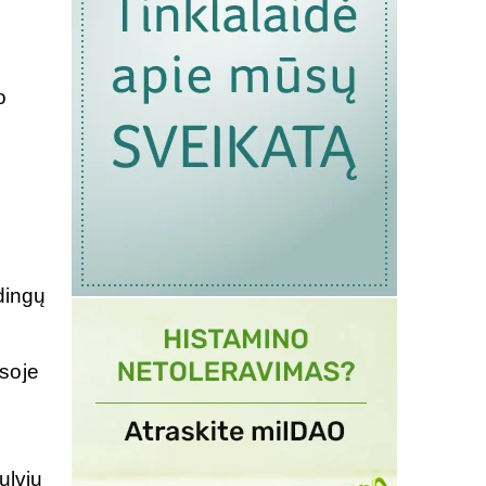
o
dingų
usoje
ulvių