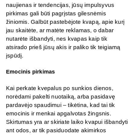
naujienas ir tendencijas, jūsų impulsyvus
pirkimas gali būti pagrįstas gilesnėmis
žiniomis. Galbūt pastebėjote kvapą, apie kurį
jau skaitėte, ar matėte reklamas, o dabar
nutarėte išbandyti, nes kvapas kaip tik
atsirado prieš jūsų akis ir paliko tik teigiamą
įspūdį.
Emocinis pirkimas
Kai perkate kvepalus po sunkios dienos,
norėdami pakelti nuotaiką, arba pasidavę
pardavėjo spaudimui – tikėtina, kad tai tik
emocinis ir menkai apgalvotas žingsnis.
Skirtumas yra ar skiriate laiko kvapui išbandyti
ant odos, ar tik pasiduodate akimirkos