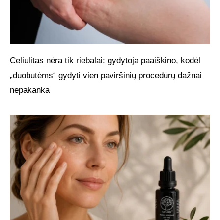
Celiulitas nėra tik riebalai: gydytoja paaiškino, kodėl
„duobutėms“ gydyti vien paviršinių procedūrų dažnai
nepakanka