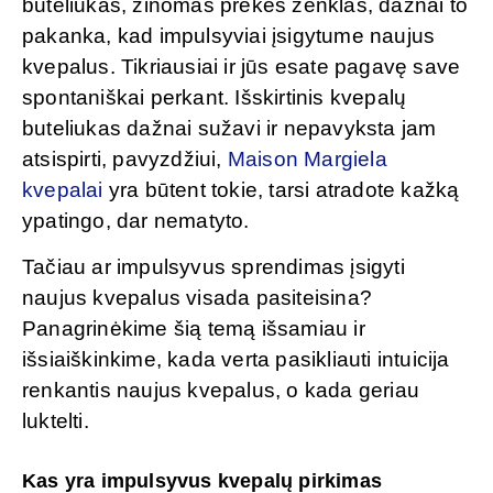
buteliukas, žinomas prekės ženklas, dažnai to
pakanka, kad impulsyviai įsigytume naujus
kvepalus. Tikriausiai ir jūs esate pagavę save
spontaniškai perkant. Išskirtinis kvepalų
buteliukas dažnai sužavi ir nepavyksta jam
atsispirti, pavyzdžiui,
Maison Margiela
kvepalai
yra būtent tokie, tarsi atradote kažką
ypatingo, dar nematyto.
Tačiau ar impulsyvus sprendimas įsigyti
naujus kvepalus visada pasiteisina?
Panagrinėkime šią temą išsamiau ir
išsiaiškinkime, kada verta pasikliauti intuicija
renkantis naujus kvepalus, o kada geriau
luktelti.
Kas yra impulsyvus kvepalų pirkimas