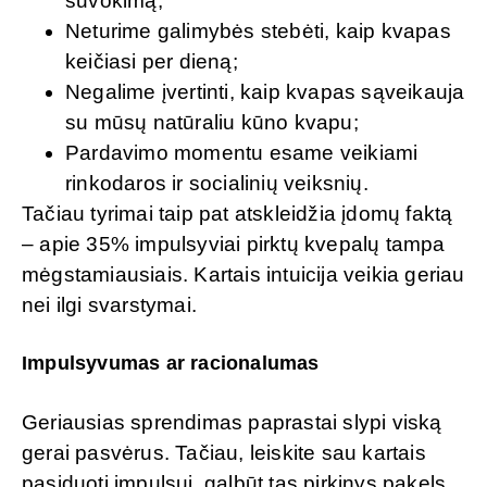
suvokimą;
Neturime galimybės stebėti, kaip kvapas
keičiasi per dieną;
Negalime įvertinti, kaip kvapas sąveikauja
su mūsų natūraliu kūno kvapu;
Pardavimo momentu esame veikiami
rinkodaros ir socialinių veiksnių.
Tačiau tyrimai taip pat atskleidžia įdomų faktą
– apie 35% impulsyviai pirktų kvepalų tampa
mėgstamiausiais. Kartais intuicija veikia geriau
nei ilgi svarstymai.
Impulsyvumas ar racionalumas
Geriausias sprendimas paprastai slypi viską
gerai pasvėrus. Tačiau, leiskite sau kartais
pasiduoti impulsui, galbūt tas pirkinys pakels