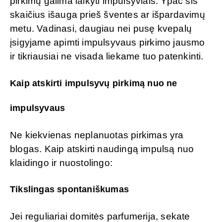
pirkimų galima laikyti impulsyviais. Ypač šis
skaičius išauga prieš šventes ar išpardavimų
metu. Vadinasi, daugiau nei pusę kvepalų
įsigyjame apimti impulsyvaus pirkimo jausmo
ir tikriausiai ne visada liekame tuo patenkinti.
Kaip atskirti impulsyvų pirkimą nuo ne
impulsyvaus
Ne kiekvienas neplanuotas pirkimas yra
blogas. Kaip atskirti naudingą impulsą nuo
klaidingo ir nuostolingo:
Tikslingas spontaniškumas
Jei reguliariai domitės parfumerija, sekate