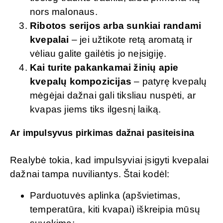
nors malonaus.
Ribotos serijos arba sunkiai randami
kvepalai
– jei užtikote retą aromatą ir
vėliau galite gailėtis jo neįsigiję.
Kai turite pakankamai žinių apie
kvepalų kompozicijas
– patyrę kvepalų
mėgėjai dažnai gali tiksliau nuspėti, ar
kvapas jiems tiks ilgesnį laiką.
Ar impulsyvus pirkimas dažnai pasiteisina
Realybė tokia, kad impulsyviai įsigyti kvepalai
dažnai tampa nuviliantys. Štai kodėl:
Parduotuvės aplinka (apšvietimas,
temperatūra, kiti kvapai) iškreipia mūsų