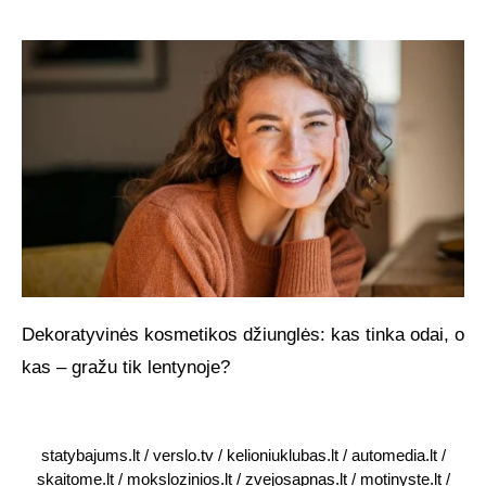
Dekoratyvinės kosmetikos džiunglės: kas tinka odai, o
kas – gražu tik lentynoje?
statybajums.lt
/
verslo.tv
/
kelioniuklubas.lt
/
automedia.lt
/
skaitome.lt
/
mokslozinios.lt
/
zvejosapnas.lt
/
motinyste.lt
/