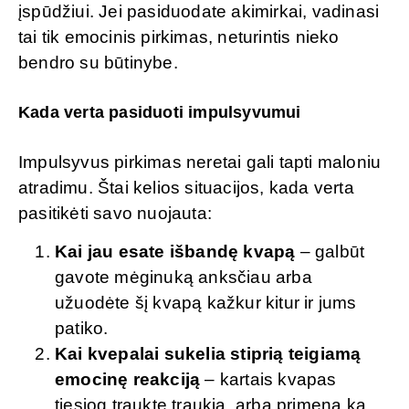
įspūdžiui. Jei pasiduodate akimirkai, vadinasi
tai tik emocinis pirkimas, neturintis nieko
bendro su būtinybe.
Kada verta pasiduoti impulsyvumui
Impulsyvus pirkimas neretai gali tapti maloniu
atradimu. Štai kelios situacijos, kada verta
pasitikėti savo nuojauta:
Kai jau esate išbandę kvapą
– galbūt
gavote mėginuką anksčiau arba
užuodėte šį kvapą kažkur kitur ir jums
patiko.
Kai kvepalai sukelia stiprią teigiamą
emocinę reakciją
– kartais kvapas
tiesiog traukte traukia, arba primena ką