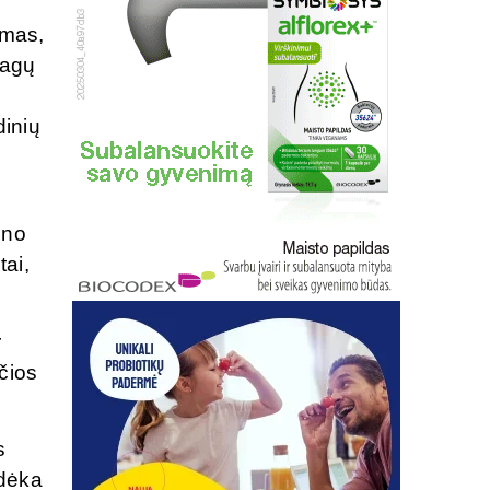
umas,
iagų
dinių
eno
tai,
r
čios
s
 dėka