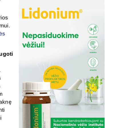
ios
zmui.
ės
augoti
,
s
s
am
 aknę
ti
i