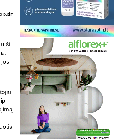
kosmetika
au ši
ga.
 jos
tojai
aip
ėjimą
uotis