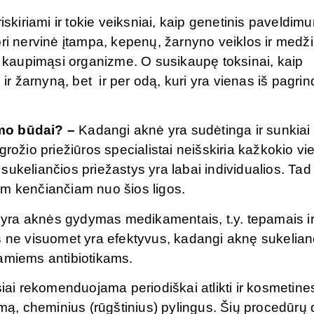
iskiriami ir tokie veiksniai, kaip genetinis paveldim
pri nervinė įtampa, kepenų, žarnyno veiklos ir medž
nų kaupimąsi organizme. O susikaupę toksinai, kaip
 ir žarnyną, bet ir per odą, kuri yra vienas iš pagrin
ymo būdai? –
Kadangi aknė yra sudėtinga ir sunkiai
grožio priežiūros specialistai neišskiria kažkokio vi
ukeliančios priežastys yra labai individualios. Tad 
am kenčiančiam nuo šios ligos.
ęs yra aknės gydymas medikamentais, t.y. tepamais i
s ne visuomet yra efektyvus, kadangi aknę sukelian
jamiems antibiotikams.
i rekomenduojama periodiškai atlikti ir kosmetine
ą, cheminius (rūgštinius) pylingus. Šių procedūrų