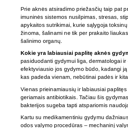
Prie aknės atsiradimo priežasčių taip pat pr
imuninės sistemos nusilpimas, stresas, sti
apykaitos sutrikimai, kurie sąlygoja toksi
žinoma, šalinami ne tik per prakaito liaukas
šalinimo organų.
Kokie yra labiausiai paplitę aknės gyd
pasiduodanti gydymui liga, dermatologai ir 
efektyviausio jos gydymo būdo, kadangi ją s
kas padeda vienam, nebūtinai padės ir kit
Vienas prieinamiausių ir labiausiai paplit
geriamais antibiotikais. Tačiau šis gydyma
bakterijos sugeba tapti atspariomis naudo
Kartu su medikamentiniu gydymu dažniausia
odos valymo procedūras – mechaninį valym