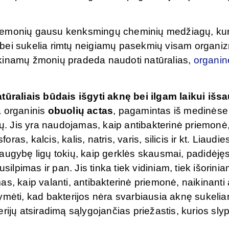
riemonių gausu kenksmingų cheminių medžiagų, kur
ką bei sukelia rimtų neigiamų pasekmių visam organi
nkinamų žmonių pradeda naudoti natūralias,
organin
atūraliais būdais išgyti aknę bei ilgam laikui išs
a organinis
obuolių actas
, pagamintas iš medinėse
ių. Jis yra naudojamas, kaip antibakterinė priemonė
ras, kalcis, kalis, natris, varis, silicis ir kt. Liaudie
augybę ligų tokių, kaip gerklės skausmai, padidėję
silpimas ir pan. Jis tinka tiek vidiniam, tiek išorini
s, kaip valanti, antibakterinė priemonė, naikinanti
ymėti, kad bakterijos nėra svarbiausia aknę sukelian
rijų atsiradimą sąlygojančias priežastis, kurios slyp