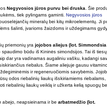
omos
Negyvosios jūros purvu bei druska
. Šie prod
aukėms, tiek pylingams gaminti.
Negyvosios jūros
puoselėjančių mineralų bei kitų mikroelementų. Ji pu
ėms šalinti, įvarioms žaizdoms ir uždegimams gydyt
ių priemonių yra
jojobos aliejus (lot. Simmondsia
o spaudimo būdu iš Kininės simondsijos. Tai iš tiesų
taip dar yra vadinamas augaliniu vašku, kadangi sa
iskiriančius riebalus. Šiame aliejuje gausu vitamin
ešuždegiminėmis ir regeneruočiomis savybėmis. Jojo
ūsų odos riebalinių liaukų išskiriamiems riebalams, 
riebalinių liaukų veiklą ir užkerta kelią spuogų be
 abejo, neapsieinama ir be
arbatmedžio (lot.