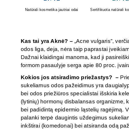
osmetika
Oda sensta. Faktas. Geriausi
Greita pagalba nuo pilv
rezultatai gimsta tada, kai
gamta ir mokslas susijungia.
Kas tai yra Aknė? –
„Acne vulgaris”, verčia
odos liga, deja, nėra taip paprastai įveikia
Dažnai klaidingai manoma, kad ji pasireiškia
formom pasaulyje serga apie 80 proc. įvai
Kokios jos atsiradimo priežastys? –
Pri
sukeliamus odos pažeidimus yra daugialypės 
bei odos priežiūros specialistai išskiria ke
(lytinių) hormonų disbalansas organizme, ku
bei padidintą epidermio ląstelių ragėjimą. 
palanki terpė daugintis uždegimus sukelia
inkštirai (komedonai) bei atsiranda odą paž