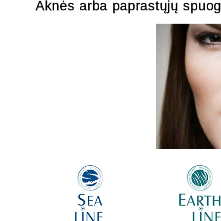
Aknės arba paprastųjų spuog