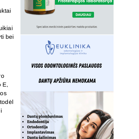
uktai
ikiai
i bei
vo
o E,
bos
todėl
i