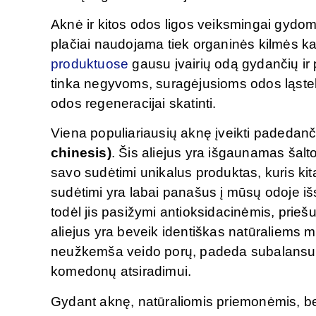
Aknė ir kitos odos ligos veiksmingai gyd
plačiai naudojama tiek organinės kilmės k
produktuose
gausu įvairių odą gydančių ir 
tinka negyvoms, suragėjusioms odos ląstel
odos regeneracijai skatinti.
Viena populiariausių aknę įveikti padedanč
chinesis)
. Šis aliejus yra išgaunamas šalt
savo sudėtimi unikalus produktas, kuris ki
sudėtimi yra labai panašus į mūsų odoje išs
todėl jis pasižymi antioksidacinėmis, pri
aliejus yra beveik identiškas natūraliems m
neužkemša veido porų, padeda subalansuoti 
komedonų atsiradimui.
Gydant aknę, natūraliomis priemonėmis, be