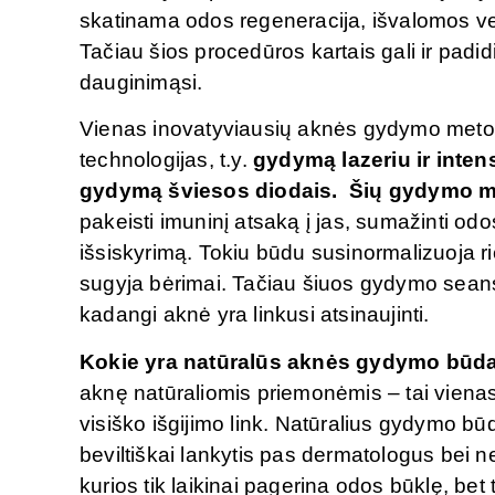
skatinama odos regeneracija, išvalomos vei
Tačiau šios procedūros kartais gali ir padid
dauginimąsi.
Vienas inovatyviausių aknės gydymo metod
technologijas, t.y.
gydymą lazeriu ir inten
gydymą šviesos diodais. Šių gydymo 
pakeisti imuninį atsaką į jas, sumažinti odos
išsiskyrimą. Tokiu būdu susinormalizuoja ri
sugyja bėrimai. Tačiau šiuos gydymo sean
kadangi aknė yra linkusi atsinaujinti.
Kokie yra natūralūs aknės gydymo būd
aknę natūraliomis priemonėmis – tai vienas i
visiško išgijimo link. Natūralius gydymo b
beviltiškai lankytis pas dermatologus bei
kurios tik laikinai pagerina odos būklę, be