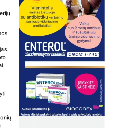
erijų
nos
jas,
eto
i,
yti
–
onių,
ų