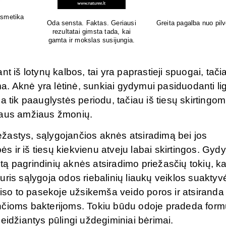
Natūrali kosmetika jautriai odai
Sertifikuota natūrali 
o pūtimo!
nt iš lotynų kalbos, tai yra paprastieji spuogai, tači
ma. Aknė yra lėtinė, sunkiai gydymui pasiduodanti li
 tik paauglystės periodu, tačiau iš tiesų skirtingom
raus amžiaus žmonių.
ežastys, sąlygojančios aknės atsiradimą bei jos
ir iš tiesų kiekvienu atveju labai skirtingos. Gydy
letą pagrindinių aknės atsiradimo priežasčių tokių, k
ris sąlygoja odos riebalinių liaukų veiklos suaktyv
Viso to pasekoje užsikemša veido poros ir atsiranda
nčioms bakterijoms. Tokiu būdu odoje pradeda form
eidžiantys pūlingi uždegiminiai bėrimai.