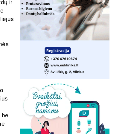
zdų ir
nė
liejus
knės
mo
lius
 bei
ne