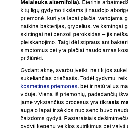
Melaleuka alternifolia).
Eterinis arbatmedži
kitų ligų gydymo tikslams jį naudojo aborige
priemonė, kuri yra labai plačiai vartojama 
naikina bakterijas, grybelius, veiksmingai 
skirtingai nei benzoil peroksidas – jis neiš
pleiskanojimo. Taigi dėl stipraus antibakte
simptomus bei yra plačiai naudojamas kosm
prižiūrėti.
Gydant aknę, svarbu įveikti ne tik jos sukel
sukeliančias priežastis. Todėl gydymui reiki
k
osmetines priemones
, bet ir natūralius 
viduje. Viena iš priemonių, padedančių išv
jame vykstančius procesus yra
tikrasis m
augalo lapai ir sėklos nuo seno buvo na
žaizdoms gydyti. Pastaraisiais dešimtmečia
gydyti kepenų veiklos sutrikimus bei valyt