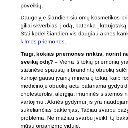
poveikių.
Daugelyje šiandien siūlomų kosmetikos p
giliai skverbiasi į odą, patenka į kraujota
Štai kodėl šiandien vis daugiau aknės ka
kilmės priemones
.
Taigi, kokias priemones rinktis, norint n
sveiką odą? –
Viena iš tokių priemonių yr
statinėse spaustų ir brandintų obuolių sulč
kurioje gausu įvairių mineralų tokių, kaip fosfo
medicinoje obuolių actu patariama gydyti d
cholesterolis, alergija, imuninės sistemos nu
vartojimui. Aknės gydymui jis yra naudojama
sukeliančias bakterijas. Tačiau svarbu paž
problema. Ne mažiau svarbu įveikti tų bakte
mūsų organizmo viduje.