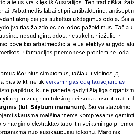
o aliejus yra kilęs iš Australijos. Ten tradiciškai žai
nai. Arbatmedis labai stipri antibakterinė, antisepti
gydant aknę bei jos sukeltus uždegimus odoje. Šis a
gydo įvairias žaizdeles bei odos pažeidimus. Tačiau
sausina, nesudirgina odos, nesukelia niežulio ir
rinio poveikio arbatmedžio aliejus efektyviai gydo a
etikos ir farmacijos priemonėse probleminei odai
iamus išorinius simptomus, tačiau ir vidines ją
a pasitelkti ne tik
veiksmingas odą tausojančias
maisto papildus, kurie padeda gydyti šią ligą organiz
alyti organizmą nuo toksinų bei subalansuoti natūra
arginis (lot. Silybum marianum)
. Šio vaistažolinio
udojami skausmą malšinantiems kompresams gaminti
is marginio ekstraktas tapo itin veiksminga priemo
i organizmą nuo susikaupusių toksinų. Marginis