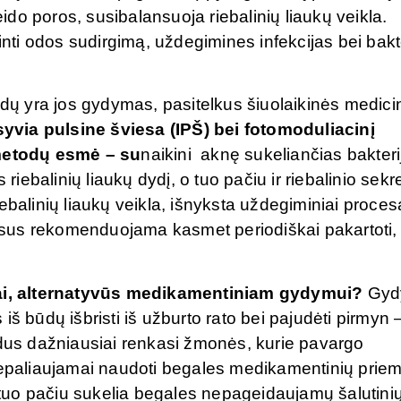
do poros, susibalansuoja riebalinių liaukų veikla.
inti odos sudirgimą, uždegimines infekcijas bei bakt
ų yra jos gydymas, pasitelkus šiuolaikinės medici
syvia pulsine šviesa (IPŠ) bei fotomoduliacinį
metodų esmė – su
naikini aknę sukeliančias bakteri
 riebalinių liaukų dydį, o tuo pačiu ir riebalinio sekr
ebalinių liaukų veikla, išnyksta uždegiminiai procesa
sus rekomenduojama kasmet periodiškai pakartoti,
ai, alternatyvūs medikamentiniam gydymui?
Gyd
š būdų išbristi iš užburto rato bei pajudėti pirmyn 
ūdus dažniausiai renkasi žmonės, kurie pavargo
 nepaliaujamai naudoti begales medikamentinių priem
t tuo pačiu sukelia begales nepageidaujamų šalutini