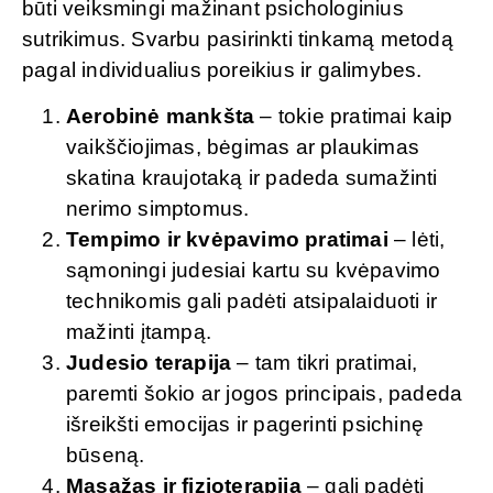
būti veiksmingi mažinant psichologinius
sutrikimus. Svarbu pasirinkti tinkamą metodą
pagal individualius poreikius ir galimybes.
Aerobinė mankšta
– tokie pratimai kaip
vaikščiojimas, bėgimas ar plaukimas
skatina kraujotaką ir padeda sumažinti
nerimo simptomus.
Tempimo ir kvėpavimo pratimai
– lėti,
sąmoningi judesiai kartu su kvėpavimo
technikomis gali padėti atsipalaiduoti ir
mažinti įtampą.
Judesio terapija
– tam tikri pratimai,
paremti šokio ar jogos principais, padeda
išreikšti emocijas ir pagerinti psichinę
būseną.
Masažas ir fizioterapija
– gali padėti