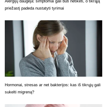
Alergijų daugėja: simptomai gali būti netikėti, o tikrąją
priežastį padeda nustatyti tyrimai
Hormonai, stresas ar net bakterijos: kas iš tikrųjų gali
sukelti migreną?