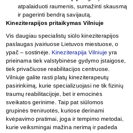
atpalaiduoti raumenis, sumažinti skausmą
ir pagerinti bendrą savijautą.
Kineziterapijos pritaikymas Vilniuje
Vis daugiau specialistų siūlo kineziterapijos
paslaugas įvairiuose Lietuvos miestuose, o
ypač – sostinėje.
Kineziterapija Vilniuje
yra
prieinama tiek valstybinėse gydymo įstaigose,
tiek privačiuose reabilitacijos centruose.
Vilniuje galite rasti platų kineziterapeutų
pasirinkimą, kurie specializuojasi ne tik fizinių
traumų reabilitacijoje, bet ir emocinės
sveikatos gerinime. Taip pat siūlomos
grupinės treniruotės, kuriose derinami
kvėpavimo pratimai, joga ir tempimo metodai,
kurie veiksmingai mažina nerimą ir padeda