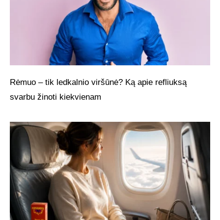
Rėmuo – tik ledkalnio viršūnė? Ką apie refliuksą
svarbu žinoti kiekvienam