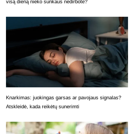
visą dieną nieko sunkaus nedirbote?
Knarkimas: juokingas garsas ar pavojaus signalas?
Atskleidė, kada reikėtų sunerimti