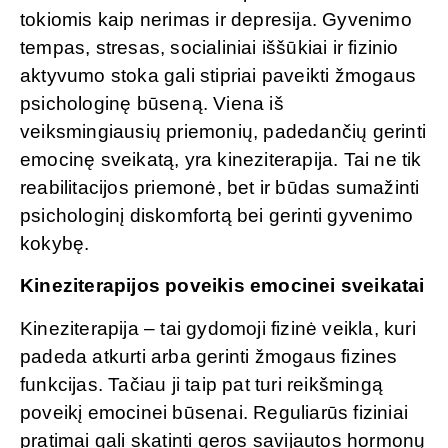
tokiomis kaip nerimas ir depresija. Gyvenimo
tempas, stresas, socialiniai iššūkiai ir fizinio
aktyvumo stoka gali stipriai paveikti žmogaus
psichologinę būseną. Viena iš
veiksmingiausių priemonių, padedančių gerinti
emocinę sveikatą, yra kineziterapija. Tai ne tik
reabilitacijos priemonė, bet ir būdas sumažinti
psichologinį diskomfortą bei gerinti gyvenimo
kokybę.
Kineziterapijos poveikis emocinei sveikatai
Kineziterapija – tai gydomoji fizinė veikla, kuri
padeda atkurti arba gerinti žmogaus fizines
funkcijas. Tačiau ji taip pat turi reikšmingą
poveikį emocinei būsenai. Reguliarūs fiziniai
pratimai gali skatinti geros savijautos hormonų