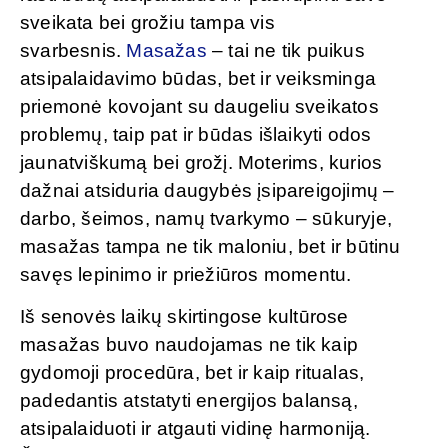
sveikata bei grožiu tampa vis
svarbesnis.
Masažas
– tai ne tik puikus
atsipalaidavimo būdas, bet ir veiksminga
priemonė kovojant su daugeliu sveikatos
problemų, taip pat ir būdas išlaikyti odos
jaunatviškumą bei grožį. Moterims, kurios
dažnai atsiduria daugybės įsipareigojimų –
darbo, šeimos, namų tvarkymo – sūkuryje,
masažas tampa ne tik maloniu, bet ir būtinu
savęs lepinimo ir priežiūros momentu.
Iš senovės laikų skirtingose kultūrose
masažas buvo naudojamas ne tik kaip
gydomoji procedūra, bet ir kaip ritualas,
padedantis atstatyti energijos balansą,
atsipalaiduoti ir atgauti vidinę harmoniją.