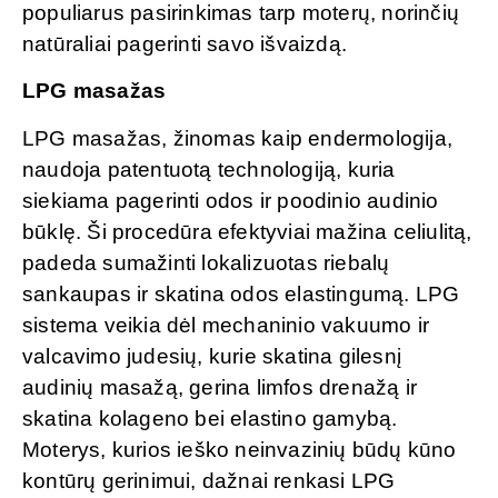
populiarus pasirinkimas tarp moterų, norinčių
natūraliai pagerinti savo išvaizdą.
LPG masažas
LPG masažas, žinomas kaip endermologija,
naudoja patentuotą technologiją, kuria
siekiama pagerinti odos ir poodinio audinio
būklę. Ši procedūra efektyviai mažina celiulitą,
padeda sumažinti lokalizuotas riebalų
sankaupas ir skatina odos elastingumą. LPG
sistema veikia dėl mechaninio vakuumo ir
valcavimo judesių, kurie skatina gilesnį
audinių masažą, gerina limfos drenažą ir
skatina kolageno bei elastino gamybą.
Moterys, kurios ieško neinvazinių būdų kūno
kontūrų gerinimui, dažnai renkasi LPG