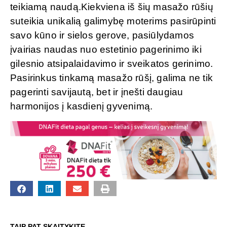
teikiamą naudą.Kiekviena iš šių masažo rūšių
suteikia unikalią galimybę moterims pasirūpinti
savo kūno ir sielos gerove, pasiūlydamos
įvairias naudas nuo estetinio pagerinimo iki
gilesnio atsipalaidavimo ir sveikatos gerinimo.
Pasirinkus tinkamą masažo rūšį, galima ne tik
pagerinti savijautą, bet ir įnešti daugiau
harmonijos į kasdienį gyvenimą.
TAIP PAT SKAITYKITE