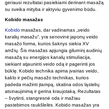
geriausi rezultatai pasiekiami derinant masažą
su sveika mityba ir aktyviu gyvenimo būdu.
Kobido masažas
Kobido
masažas, dar vadinamas „veido
karalių masažu”, yra senovinė japonų veido
masažo forma, kurios šaknys siekia XV
amžių. Šis masažas apjungia giluminį audinių
masažą su energijos kanalų stimuliacija,
siekiant atjauninti veido odą ir pagerinti jos
būklę. Kobido technika apima įvairias veido,
kaklo ir pečių masažo technikas, kurios
padeda mažinti įtampą, skatina odos ląstelių
atsinaujinimą ir gerina kraujotaką. Rezultatas
– švytinti, stangresnė oda ir mažiau
pastebimos raukšlelės. Kobido masažas yra