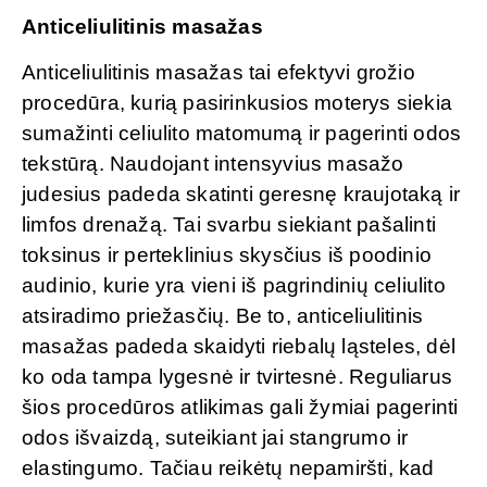
Anticeliulitinis masažas
Anticeliulitinis masažas tai efektyvi grožio
procedūra, kurią pasirinkusios moterys siekia
sumažinti celiulito matomumą ir pagerinti odos
tekstūrą. Naudojant intensyvius masažo
judesius padeda skatinti geresnę kraujotaką ir
limfos drenažą. Tai svarbu siekiant pašalinti
toksinus ir perteklinius skysčius iš poodinio
audinio, kurie yra vieni iš pagrindinių celiulito
atsiradimo priežasčių. Be to, anticeliulitinis
masažas padeda skaidyti riebalų ląsteles, dėl
ko oda tampa lygesnė ir tvirtesnė. Reguliarus
šios procedūros atlikimas gali žymiai pagerinti
odos išvaizdą, suteikiant jai stangrumo ir
elastingumo. Tačiau reikėtų nepamiršti, kad