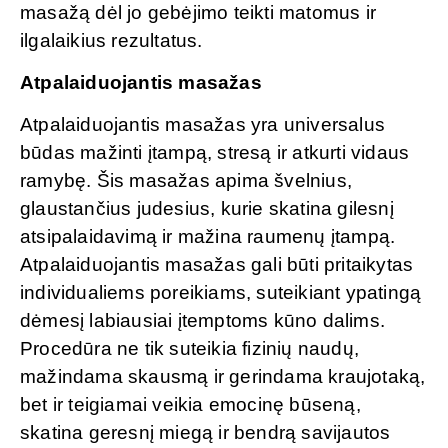
masažą dėl jo gebėjimo teikti matomus ir
ilgalaikius rezultatus.
Atpalaiduojantis masažas
Atpalaiduojantis masažas yra universalus
būdas mažinti įtampą, stresą ir atkurti vidaus
ramybę. Šis masažas apima švelnius,
glaustančius judesius, kurie skatina gilesnį
atsipalaidavimą ir mažina raumenų įtampą.
Atpalaiduojantis masažas gali būti pritaikytas
individualiems poreikiams, suteikiant ypatingą
dėmesį labiausiai įtemptoms kūno dalims.
Procedūra ne tik suteikia fizinių naudų,
mažindama skausmą ir gerindama kraujotaką,
bet ir teigiamai veikia emocinę būseną,
skatina geresnį miegą ir bendrą savijautos