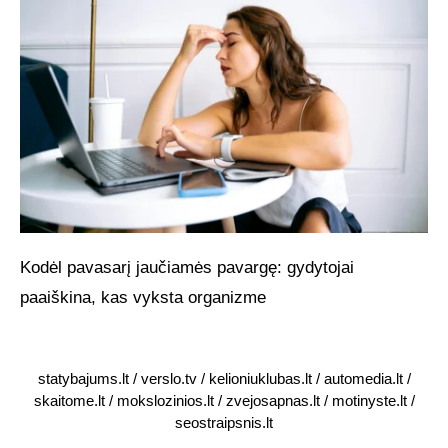
Kodėl pavasarį jaučiamės pavargę: gydytojai
paaiškina, kas vyksta organizme
statybajums.lt
/
verslo.tv
/
kelioniuklubas.lt
/
automedia.lt
/
skaitome.lt
/
mokslozinios.lt
/
zvejosapnas.lt
/
motinyste.lt
/
seostraipsnis.lt