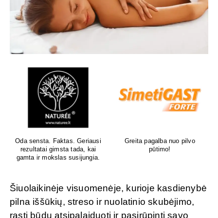
Oda sensta. Faktas. Geriausi
Greita pagalba nuo pilvo
rezultatai gimsta tada, kai
pūtimo!
gamta ir mokslas susijungia.
Šiuolaikinėje visuomenėje, kurioje kasdienybė
pilna iššūkių, streso ir nuolatinio skubėjimo,
rasti būdų atsipalaiduoti ir pasirūpinti savo