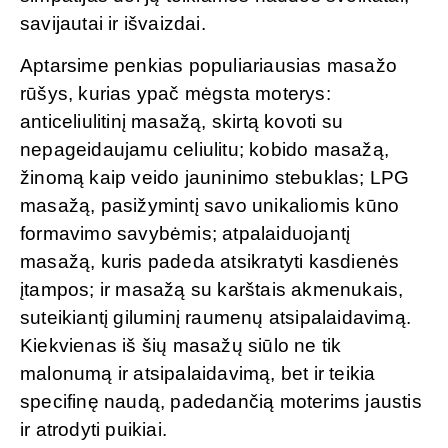
savijautai ir išvaizdai.
Aptarsime penkias populiariausias masažo
rūšys, kurias ypač mėgsta moterys:
anticeliulitinį masažą, skirtą kovoti su
nepageidaujamu celiulitu; kobido masažą,
žinomą kaip veido jauninimo stebuklas; LPG
masažą, pasižymintį savo unikaliomis kūno
formavimo savybėmis; atpalaiduojantį
masažą, kuris padeda atsikratyti kasdienės
įtampos; ir masažą su karštais akmenukais,
suteikiantį giluminį raumenų atsipalaidavimą.
Kiekvienas iš šių masažų siūlo ne tik
malonumą ir atsipalaidavimą, bet ir teikia
specifinę naudą, padedančią moterims jaustis
ir atrodyti puikiai.