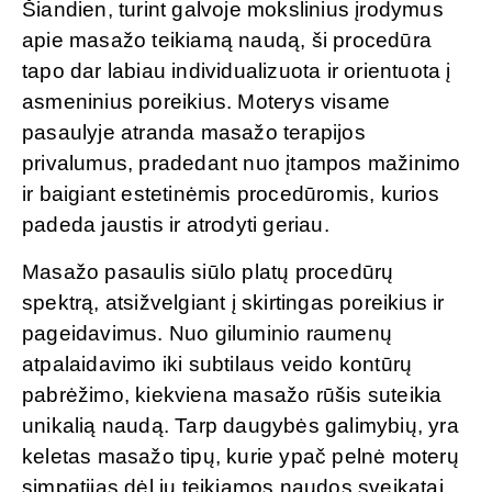
Šiandien, turint galvoje mokslinius įrodymus
apie masažo teikiamą naudą, ši procedūra
tapo dar labiau individualizuota ir orientuota į
asmeninius poreikius. Moterys visame
pasaulyje atranda masažo terapijos
privalumus, pradedant nuo įtampos mažinimo
ir baigiant estetinėmis procedūromis, kurios
padeda jaustis ir atrodyti geriau.
Masažo pasaulis siūlo platų procedūrų
spektrą, atsižvelgiant į skirtingas poreikius ir
pageidavimus. Nuo giluminio raumenų
atpalaidavimo iki subtilaus veido kontūrų
pabrėžimo, kiekviena masažo rūšis suteikia
unikalią naudą. Tarp daugybės galimybių, yra
keletas masažo tipų, kurie ypač pelnė moterų
simpatijas dėl jų teikiamos naudos sveikatai,