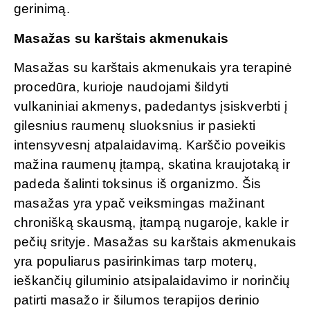
gerinimą.
Masažas su karštais akmenukais
Masažas su karštais akmenukais yra terapinė
procedūra, kurioje naudojami šildyti
vulkaniniai akmenys, padedantys įsiskverbti į
gilesnius raumenų sluoksnius ir pasiekti
intensyvesnį atpalaidavimą. Karščio poveikis
mažina raumenų įtampą, skatina kraujotaką ir
padeda šalinti toksinus iš organizmo. Šis
masažas yra ypač veiksmingas mažinant
chronišką skausmą, įtampą nugaroje, kakle ir
pečių srityje. Masažas su karštais akmenukais
yra populiarus pasirinkimas tarp moterų,
ieškančių giluminio atsipalaidavimo ir norinčių
patirti masažo ir šilumos terapijos derinio